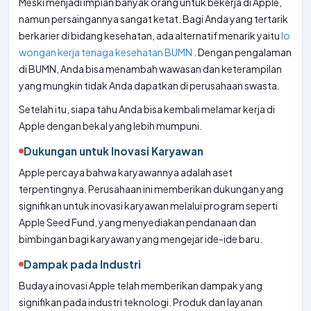
Meski menjadi impian banyak orang untuk bekerja di Apple,
namun persaingannya sangat ketat. Bagi Anda yang tertarik
berkarier di bidang kesehatan, ada alternatif menarik yaitu
lo
wongan kerja tenaga kesehatan BUMN
. Dengan pengalaman
di BUMN, Anda bisa menambah wawasan dan keterampilan
yang mungkin tidak Anda dapatkan di perusahaan swasta.
Setelah itu, siapa tahu Anda bisa kembali melamar kerja di
Apple dengan bekal yang lebih mumpuni.
Dukungan untuk Inovasi Karyawan
Apple percaya bahwa karyawannya adalah aset
terpentingnya. Perusahaan ini memberikan dukungan yang
signifikan untuk inovasi karyawan melalui program seperti
Apple Seed Fund, yang menyediakan pendanaan dan
bimbingan bagi karyawan yang mengejar ide-ide baru.
Dampak pada Industri
Budaya inovasi Apple telah memberikan dampak yang
signifikan pada industri teknologi. Produk dan layanan