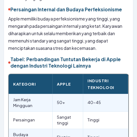
Persaingan Internal dan Budaya Perfeksionisme
Apple memiliki budaya perfeksionisme yang tinggi, yang
mengarah pada persaingan internal yang ketat. Karyawan
diharapkan untuk selalu memberikan yang terbaik dan
memenuhi standar yang sangat tinggi, yang dapat
menciptakan suasana stres dan kecemasan.
Tabel: Perbandingan Tuntutan Bekerja di Apple
dengan Industri Teknologi Lainnya
INDUSTRI
KATEGORI
APPLE
TEKNOLOGI
Jam Kerja
50+
40-45
Mingguan
Sangat
Persaingan
Tinggi
tinggi
Budaya