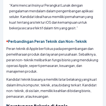
“Kami mencari Insinyur Perangkat Lunak dengan
pengalaman mendalam dalam pengembangan aplikasi
seluler. Kandidat ideal harus memiliki pemahaman yang
kuat tentang arsitektur iOS dan kemampuan untuk
bekerja secara efektif dalam tim yang gesit.”
Perbandingan Peran Teknik dan Non-Teknik
Peran teknik di Apple berfokus pada pengembangan dan
pemeliharaan produk dan layanan perusahaan. Sebaliknya,
peran non-teknik melibatkan fungsi bisnis yang mendukung
operasi Apple, seperti pemasaran, keuangan, dan
manajemen produk.
Kandidat teknik biasanya memiliki latar belakang yang kuat
dalam ilmu komputer, teknik, atau bidang terkait. Kandidat
non-teknik, di sisi lain, memiliki keahlian di bidang bisnis,
pemasaran, atau keuangan.