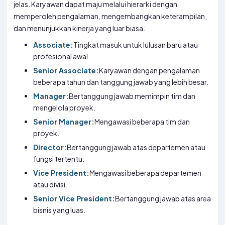
jelas. Karyawan dapat maju melalui hierarki dengan
memperoleh pengalaman, mengembangkan keterampilan,
dan menunjukkan kinerja yang luar biasa.
Associate:
Tingkat masuk untuk lulusan baru atau
profesional awal.
Senior Associate:
Karyawan dengan pengalaman
beberapa tahun dan tanggung jawab yang lebih besar.
Manager:
Bertanggung jawab memimpin tim dan
mengelola proyek.
Senior Manager:
Mengawasi beberapa tim dan
proyek.
Director:
Bertanggung jawab atas departemen atau
fungsi tertentu.
Vice President:
Mengawasi beberapa departemen
atau divisi.
Senior Vice President:
Bertanggung jawab atas area
bisnis yang luas.