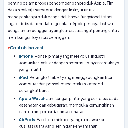
penting dalam proses pengembangan produk Apple. Tim
desain bekerja sama erat dengan insinyur untuk
menciptakan produk yang tidak hanya fungsional tetapi
juga estetis dan mudah digunakan. Apple percaya bahwa
pengalaman pengguna yang luar biasa sangat penting untuk
membangun loyalitas pelanggan.
Contoh Inovasi
iPhone:
Ponsel pintar yang merevolusi industri
komunikasi seluler dengan antarmuka layar sentuhnya
yang intuitif.
iPad:
Perangkat tablet yang menggabungkan fitur
komputer dan ponsel, menciptakan kategori
perangkat baru.
Apple Watch:
Jam tangan pintar yang berfokus pada
kesehatan dan kebugaran, membuka kemungkinan
baru dalam pemantauan kesehatan.
AirPods:
Earphone nirkabel yang menawarkan
kualitas suara yang jernih dan kenyamanan