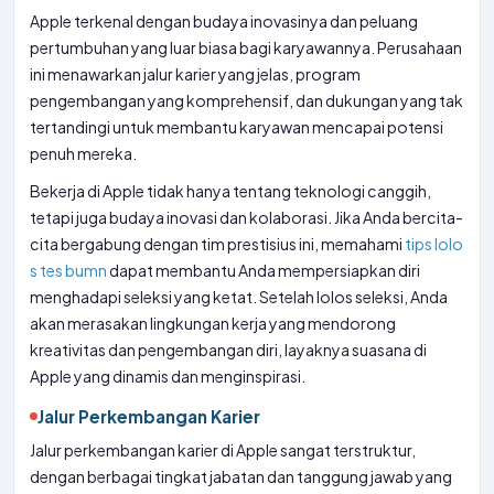
Apple terkenal dengan budaya inovasinya dan peluang
pertumbuhan yang luar biasa bagi karyawannya. Perusahaan
ini menawarkan jalur karier yang jelas, program
pengembangan yang komprehensif, dan dukungan yang tak
tertandingi untuk membantu karyawan mencapai potensi
penuh mereka.
Bekerja di Apple tidak hanya tentang teknologi canggih,
tetapi juga budaya inovasi dan kolaborasi. Jika Anda bercita-
cita bergabung dengan tim prestisius ini, memahami
tips lolo
s tes bumn
dapat membantu Anda mempersiapkan diri
menghadapi seleksi yang ketat. Setelah lolos seleksi, Anda
akan merasakan lingkungan kerja yang mendorong
kreativitas dan pengembangan diri, layaknya suasana di
Apple yang dinamis dan menginspirasi.
Jalur Perkembangan Karier
Jalur perkembangan karier di Apple sangat terstruktur,
dengan berbagai tingkat jabatan dan tanggung jawab yang