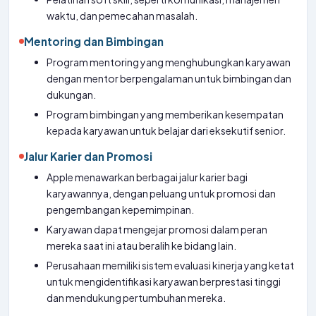
waktu, dan pemecahan masalah.
Mentoring dan Bimbingan
Program mentoring yang menghubungkan karyawan
dengan mentor berpengalaman untuk bimbingan dan
dukungan.
Program bimbingan yang memberikan kesempatan
kepada karyawan untuk belajar dari eksekutif senior.
Jalur Karier dan Promosi
Apple menawarkan berbagai jalur karier bagi
karyawannya, dengan peluang untuk promosi dan
pengembangan kepemimpinan.
Karyawan dapat mengejar promosi dalam peran
mereka saat ini atau beralih ke bidang lain.
Perusahaan memiliki sistem evaluasi kinerja yang ketat
untuk mengidentifikasi karyawan berprestasi tinggi
dan mendukung pertumbuhan mereka.