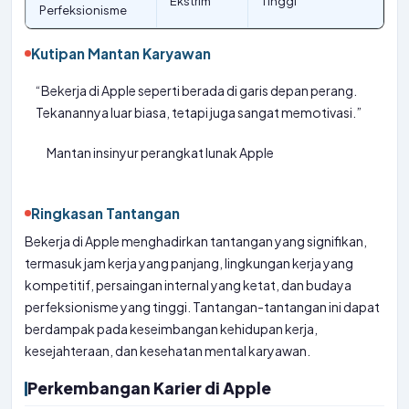
Ekstrim
Tinggi
Perfeksionisme
Kutipan Mantan Karyawan
“Bekerja di Apple seperti berada di garis depan perang.
Tekanannya luar biasa, tetapi juga sangat memotivasi.”
Mantan insinyur perangkat lunak Apple
Ringkasan Tantangan
Bekerja di Apple menghadirkan tantangan yang signifikan,
termasuk jam kerja yang panjang, lingkungan kerja yang
kompetitif, persaingan internal yang ketat, dan budaya
perfeksionisme yang tinggi. Tantangan-tantangan ini dapat
berdampak pada keseimbangan kehidupan kerja,
kesejahteraan, dan kesehatan mental karyawan.
Perkembangan Karier di Apple