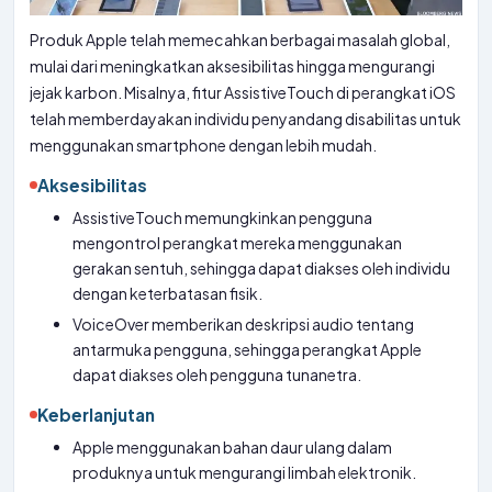
Produk Apple telah memecahkan berbagai masalah global,
mulai dari meningkatkan aksesibilitas hingga mengurangi
jejak karbon. Misalnya, fitur AssistiveTouch di perangkat iOS
telah memberdayakan individu penyandang disabilitas untuk
menggunakan smartphone dengan lebih mudah.
Aksesibilitas
AssistiveTouch memungkinkan pengguna
mengontrol perangkat mereka menggunakan
gerakan sentuh, sehingga dapat diakses oleh individu
dengan keterbatasan fisik.
VoiceOver memberikan deskripsi audio tentang
antarmuka pengguna, sehingga perangkat Apple
dapat diakses oleh pengguna tunanetra.
Keberlanjutan
Apple menggunakan bahan daur ulang dalam
produknya untuk mengurangi limbah elektronik.