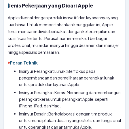
Jenis Pekerjaan yang Dicari Apple
Apple dikenal dengan produk inovatif dan layanannya yang
luar biasa. Untuk mempertahankan keunggulan ini, Apple
terus mencari individu berbakat dengan keterampilan dan
kualifikasi tertentu. Perusahaan ini merekrut berbagai
profesional, mulai dari insinyur hingga desainer, dan manajer
hingga spesialis pemasaran.
Peran Teknik
Insinyur Perangkat Lunak: Berfokus pada
pengembangan dan pemeliharaan perangkat lunak
untuk produk dan layanan Apple.
Insinyur Perangkat Keras: Merancang dan membangun
perangkat keras untuk perangkat Apple, seperti
iPhone, iPad, dan Mac.
Insinyur Desain: Berkolaborasi dengan tim produk
untuk menciptakan desain yang estetis dan fungsional
untuk perangkat dan antarmuka Apple.