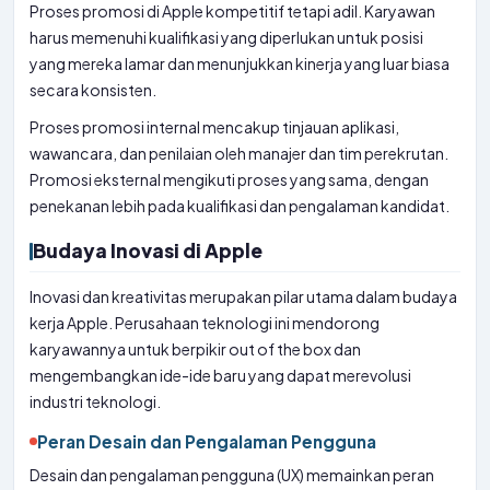
Proses promosi di Apple kompetitif tetapi adil. Karyawan
harus memenuhi kualifikasi yang diperlukan untuk posisi
yang mereka lamar dan menunjukkan kinerja yang luar biasa
secara konsisten.
Proses promosi internal mencakup tinjauan aplikasi,
wawancara, dan penilaian oleh manajer dan tim perekrutan.
Promosi eksternal mengikuti proses yang sama, dengan
penekanan lebih pada kualifikasi dan pengalaman kandidat.
Budaya Inovasi di Apple
Inovasi dan kreativitas merupakan pilar utama dalam budaya
kerja Apple. Perusahaan teknologi ini mendorong
karyawannya untuk berpikir out of the box dan
mengembangkan ide-ide baru yang dapat merevolusi
industri teknologi.
Peran Desain dan Pengalaman Pengguna
Desain dan pengalaman pengguna (UX) memainkan peran