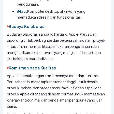
penggunaan.
iMac:
Komputer desktop all-in-one yang
memadukan desain dan fungsionalitas.
Budaya Kolaborasi
Budaya kolaborasi sangat dihargai di Apple. Karyawan
didorong untuk berbagi ide dan bekerja sama dalam proyek
lintas tim. Ini memfasilitasi pertukaran pengetahuan dan
menghasilkan solusi inovatif yang mungkin tidak tercapai
jika bekerja secara individual.
Komitmen pada Kualitas
Apple terkenal dengan komitmennya terhadap kualitas.
Perusahaan ini menetapkan standar tinggi untuk desain
produk, bahan, dan proses manufaktur. Setiap aspek dari
produk Apple dirancang dengan cermat untuk memastikan
kinerja yang optimal dan pengalaman pengguna yang luar
biasa.