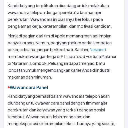
Kandidat yang terpilih akan diundang untuk melakukan
wawancara telepon dengan perekrut atau manajer
perekrutan. Wawancara ini biasanya berfokus pada
pengalaman kerja, keterampilan, dan motivasi kandidat.
Menjadi bagian dari tim di Apple memang menjadi impian
banyak orang. Namun, bagi yang belum berkesempatan
bekerja di sana, jangan berkecil hati. Saat ini,
Nesianet
membuka lowongan kerja di PT Indofood Fortuna Makmur
di Mataram, Lombok. Peluang ini dapat menjadi batu
loncatan untuk mengembangkan karier Anda di industri
makanan dan minuman.
Wawancara Panel
Kandidat yang berhasil dalam wawancara telepon akan
diundang untuk wawancara panel dengan tim manajer
perekrutan dan karyawan yang terkait dengan posisi
tersebut. Wawancara ini lebih mendalam dan
mengeksplorasi keterampilan teknis, budaya yang sesuai,