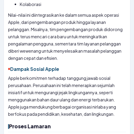
Kolaborasi
Nilai-nilai ini diintegrasikan ke dalam semua aspek operasi
Apple, dari pengembangan produk hingga layanan
pelanggan. Misalnya, tim pengembangan produk didorong
untuk terus mencari cara baru untuk meningkatkan
pengalaman pengguna, sementara tim layanan pelanggan
diberi wewenang untuk menyelesaikan masalah pelanggan
dengan cepat dan efisien.
Dampak Sosial Apple
Apple berkomitmen terhadap tanggung jawab sosial
perusahaan. Perusahaan ini telah menerapkan sejumlah
inisiatif untuk mengurangi jejak lingkungannya, seperti
menggunakan bahan daur ulang dan energi terbarukan.
Apple juga mendukung berbagai organisasi nirlaba yang
berfokus pada pendidikan, kesehatan, dan lingkungan.
Proses Lamaran