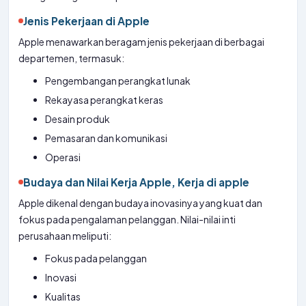
Jenis Pekerjaan di Apple
Apple menawarkan beragam jenis pekerjaan di berbagai
departemen, termasuk:
Pengembangan perangkat lunak
Rekayasa perangkat keras
Desain produk
Pemasaran dan komunikasi
Operasi
Budaya dan Nilai Kerja Apple, Kerja di apple
Apple dikenal dengan budaya inovasinya yang kuat dan
fokus pada pengalaman pelanggan. Nilai-nilai inti
perusahaan meliputi:
Fokus pada pelanggan
Inovasi
Kualitas