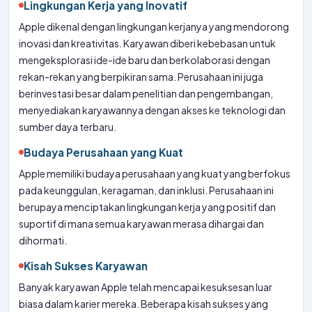
Lingkungan Kerja yang Inovatif
Apple dikenal dengan lingkungan kerjanya yang mendorong
inovasi dan kreativitas. Karyawan diberi kebebasan untuk
mengeksplorasi ide-ide baru dan berkolaborasi dengan
rekan-rekan yang berpikiran sama. Perusahaan ini juga
berinvestasi besar dalam penelitian dan pengembangan,
menyediakan karyawannya dengan akses ke teknologi dan
sumber daya terbaru.
Budaya Perusahaan yang Kuat
Apple memiliki budaya perusahaan yang kuat yang berfokus
pada keunggulan, keragaman, dan inklusi. Perusahaan ini
berupaya menciptakan lingkungan kerja yang positif dan
suportif di mana semua karyawan merasa dihargai dan
dihormati.
Kisah Sukses Karyawan
Banyak karyawan Apple telah mencapai kesuksesan luar
biasa dalam karier mereka. Beberapa kisah sukses yang