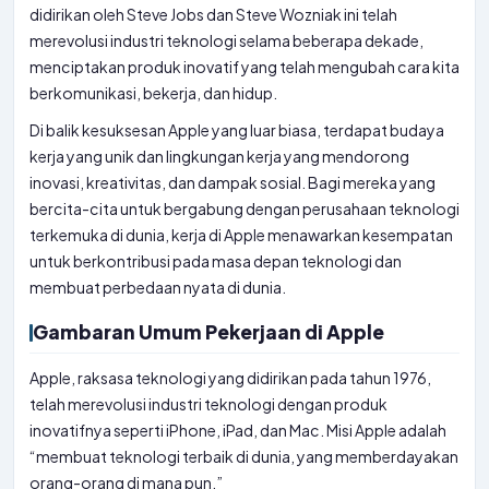
didirikan oleh Steve Jobs dan Steve Wozniak ini telah
merevolusi industri teknologi selama beberapa dekade,
menciptakan produk inovatif yang telah mengubah cara kita
berkomunikasi, bekerja, dan hidup.
Di balik kesuksesan Apple yang luar biasa, terdapat budaya
kerja yang unik dan lingkungan kerja yang mendorong
inovasi, kreativitas, dan dampak sosial. Bagi mereka yang
bercita-cita untuk bergabung dengan perusahaan teknologi
terkemuka di dunia, kerja di Apple menawarkan kesempatan
untuk berkontribusi pada masa depan teknologi dan
membuat perbedaan nyata di dunia.
Gambaran Umum Pekerjaan di Apple
Apple, raksasa teknologi yang didirikan pada tahun 1976,
telah merevolusi industri teknologi dengan produk
inovatifnya seperti iPhone, iPad, dan Mac. Misi Apple adalah
“membuat teknologi terbaik di dunia, yang memberdayakan
orang-orang di mana pun.”