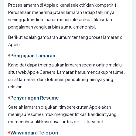
Proses lamaran di Apple dikenal selektif dan kompetitif.
Perusahaan menerima jutaan lamaran setiap tahunnya,
sehingga kandidat harus menunjukkan kualifikasi dan
pengalaman yang luar biasa untuk menonjol.
Berikut adalah gambaran umum tentang proses lamaran di
Apple:
Pengajuan Lamaran
Kandidat dapat mengajukan lamaran secara online melalui
situs web Apple Careers. Lamaran harus mencakup resume,
surat lamaran, dan dokumen pendukung lainnya yang
relevan.
Penyaringan Resume
Setelah lamaran diajukan, tim perekrutan Apple akan
meninjau resume untuk mengidentifikasi kandidat yang
memenuhi kualifikasi dasar untuk posisi tersebut.
Wawancara Telepon