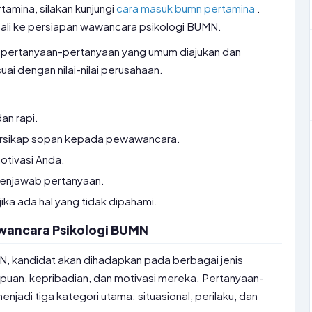
amina, silakan kunjungi
cara masuk bumn pertamina
.
ali ke persiapan wawancara psikologi BUMN.
b pertanyaan-pertanyaan yang umum diajukan dan
uai dengan nilai-nilai perusahaan.
an rapi.
ersikap sopan kepada pewawancara.
otivasi Anda.
 menjawab pertanyaan.
jika ada hal yang tidak dipahami.
wancara Psikologi BUMN
, kandidat akan dihadapkan pada berbagai jenis
uan, kepribadian, dan motivasi mereka. Pertanyaan-
njadi tiga kategori utama: situasional, perilaku, dan