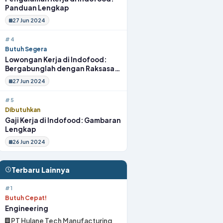
Panduan Lengkap
27 Jun 2024
#4
Butuh Segera
Lowongan Kerja di Indofood:
Bergabunglah dengan Raksasa
Makanan Indonesia
27 Jun 2024
#5
Dibutuhkan
Gaji Kerja di Indofood: Gambaran
Lengkap
26 Jun 2024
Terbaru Lainnya
#1
Butuh Cepat!
Engineering
PT Hulane Tech Manufacturing