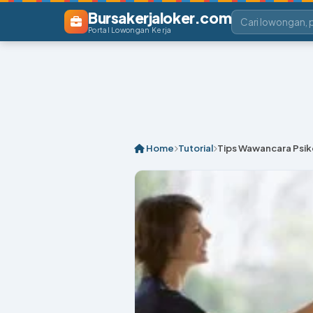
Bursakerjaloker.com
Portal Lowongan Kerja
Home
Tutorial
Tips Wawancara Psik