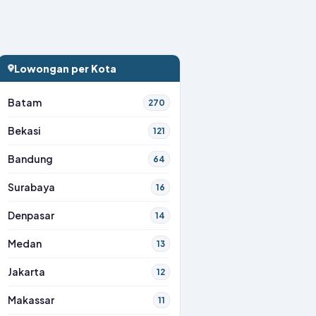
Lowongan per Kota
Batam
270
Bekasi
121
Bandung
64
Surabaya
16
Denpasar
14
Medan
13
Jakarta
12
Makassar
11