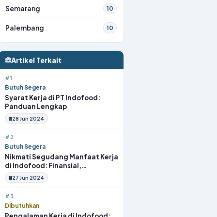
Semarang
10
Palembang
10
Artikel Terkait
#1
Butuh Segera
Syarat Kerja di PT Indofood:
Panduan Lengkap
28 Jun 2024
#2
Butuh Segera
Nikmati Segudang Manfaat Kerja
di Indofood: Finansial,
Kesehatan, hingga Sosial
27 Jun 2024
#3
Dibutuhkan
Pengalaman Kerja di Indofood: