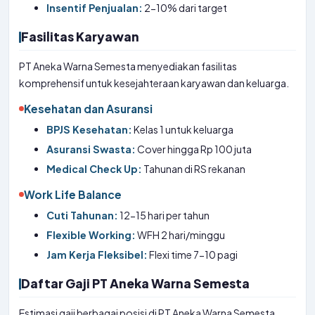
Insentif Penjualan:
2-10% dari target
Fasilitas Karyawan
PT Aneka Warna Semesta menyediakan fasilitas
komprehensif untuk kesejahteraan karyawan dan keluarga.
Kesehatan dan Asuransi
BPJS Kesehatan:
Kelas 1 untuk keluarga
Asuransi Swasta:
Cover hingga Rp 100 juta
Medical Check Up:
Tahunan di RS rekanan
Work Life Balance
Cuti Tahunan:
12-15 hari per tahun
Flexible Working:
WFH 2 hari/minggu
Jam Kerja Fleksibel:
Flexi time 7-10 pagi
Daftar Gaji PT Aneka Warna Semesta
Estimasi gaji berbagai posisi di PT Aneka Warna Semesta