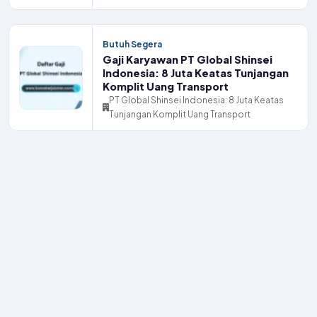
Butuh Segera
Gaji Karyawan PT Global Shinsei
Indonesia: 8 Juta Keatas Tunjangan
Komplit Uang Transport
PT Global Shinsei Indonesia: 8 Juta Keatas
Tunjangan Komplit Uang Transport