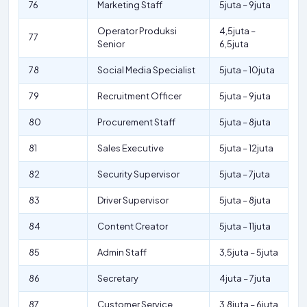
76
Marketing Staff
5juta – 9juta
Operator Produksi
4,5juta –
77
Senior
6,5juta
78
Social Media Specialist
5juta – 10juta
79
Recruitment Officer
5juta – 9juta
80
Procurement Staff
5juta – 8juta
81
Sales Executive
5juta – 12juta
82
Security Supervisor
5juta – 7juta
83
Driver Supervisor
5juta – 8juta
84
Content Creator
5juta – 11juta
85
Admin Staff
3,5juta – 5juta
86
Secretary
4juta – 7juta
87
Customer Service
3,8juta – 6juta