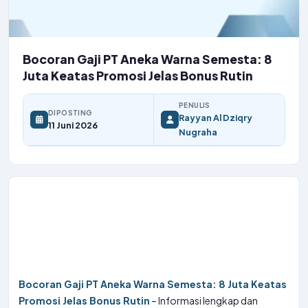
Bocoran Gaji PT Aneka Warna Semesta: 8
Juta Keatas Promosi Jelas Bonus Rutin
PENULIS
DIPOSTING
Rayyan Al Dziqry
11 Juni 2026
Nugraha
Bocoran Gaji PT Aneka Warna Semesta: 8 Juta Keatas
Promosi Jelas Bonus Rutin
– Informasi lengkap dan