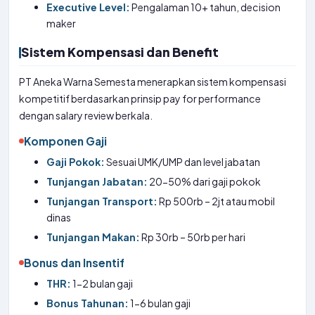
Executive Level:
Pengalaman 10+ tahun, decision
maker
Sistem Kompensasi dan Benefit
PT Aneka Warna Semesta menerapkan sistem kompensasi
kompetitif berdasarkan prinsip pay for performance
dengan salary review berkala.
Komponen Gaji
Gaji Pokok:
Sesuai UMK/UMP dan level jabatan
Tunjangan Jabatan:
20-50% dari gaji pokok
Tunjangan Transport:
Rp 500rb – 2jt atau mobil
dinas
Tunjangan Makan:
Rp 30rb – 50rb per hari
Bonus dan Insentif
THR:
1-2 bulan gaji
Bonus Tahunan:
1-6 bulan gaji