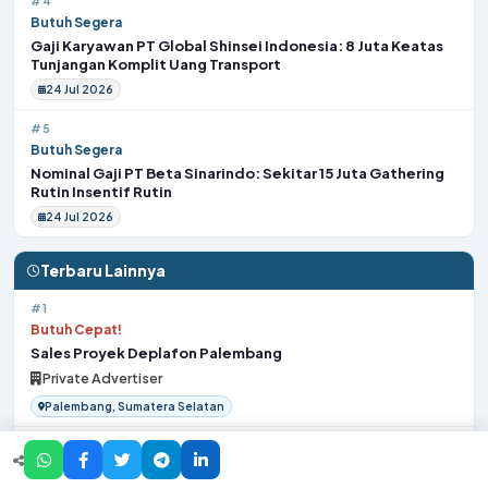
#4
Butuh Segera
Gaji Karyawan PT Global Shinsei Indonesia: 8 Juta Keatas
Tunjangan Komplit Uang Transport
24 Jul 2026
#5
Butuh Segera
Nominal Gaji PT Beta Sinarindo: Sekitar 15 Juta Gathering
Rutin Insentif Rutin
24 Jul 2026
Terbaru Lainnya
#1
Butuh Cepat!
Sales Proyek Deplafon Palembang
Private Advertiser
Palembang, Sumatera Selatan
#2
Butuh Segera