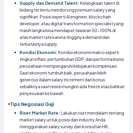
Supply dan Demand Talent:
Kelangkaan talent di
bidang tertentu mendorong premium salary yang
signifikan. Posisi seperti AI engineer, blockchain
developer, atau digital transformation specialist yang
masih langka bisa mendapat tawaran 50-100% di
atas market rate karena tingginya demand dan
terbatasnya supply.
Kondisi Ekonomi:
Kondisi ekonomi makro seperti
tingkat inflasi, pertumbuhan GDP, dan performa bisnis
perusahaan mempengaruhi kebijakan kompensasi.
Saat ekonomi tumbuh baik, perusahaan lebih
generous dalam salary increment dan bonus,
sebaliknya saat resesi mungkin ada freeze atau bahkan
penyesuaian ke bawah.
Tips Negosiasi Gaji
Riset Market Rate:
Lakukan riset mendalam tentang
market salary untuk posisi dan industry Anda
menggunakan salary survey dari konsultan HR,