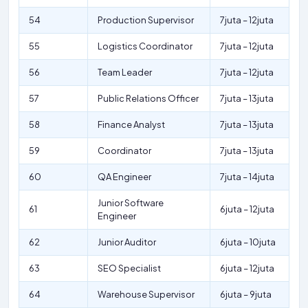
54
Production Supervisor
7juta – 12juta
55
Logistics Coordinator
7juta – 12juta
56
Team Leader
7juta – 12juta
57
Public Relations Officer
7juta – 13juta
58
Finance Analyst
7juta – 13juta
59
Coordinator
7juta – 13juta
60
QA Engineer
7juta – 14juta
Junior Software
61
6juta – 12juta
Engineer
62
Junior Auditor
6juta – 10juta
63
SEO Specialist
6juta – 12juta
64
Warehouse Supervisor
6juta – 9juta