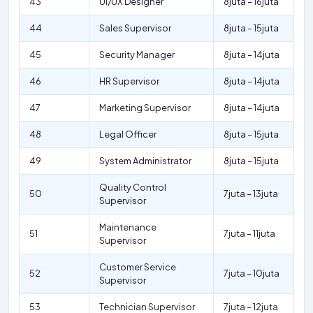
43
UI/UX Designer
8juta – 16juta
44
Sales Supervisor
8juta – 15juta
45
Security Manager
8juta – 14juta
46
HR Supervisor
8juta – 14juta
47
Marketing Supervisor
8juta – 14juta
48
Legal Officer
8juta – 15juta
49
System Administrator
8juta – 15juta
Quality Control
50
7juta – 13juta
Supervisor
Maintenance
51
7juta – 11juta
Supervisor
Customer Service
52
7juta – 10juta
Supervisor
53
Technician Supervisor
7juta – 12juta