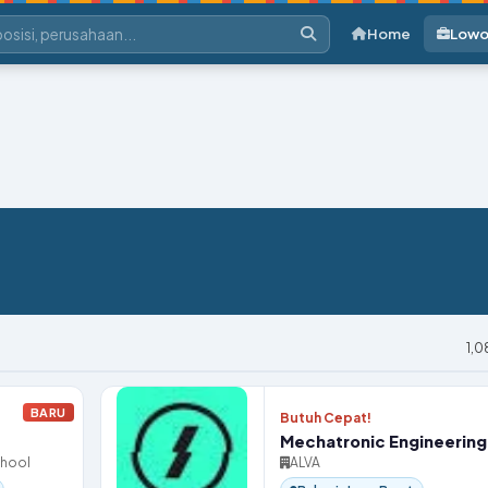
Home
Lowo
1,
BARU
Butuh Cepat!
Mechatronic Engineering 
chool
ALVA