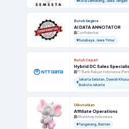
Kota Semarang, Jawa Tengah
Butuh Segera
AI DATA ANNOTATOR
Confidential
Surabaya, Jawa Timur
Butuh Cepat!
Hybrid DC Sales Speciali
PT Bank Rakyat Indonesia (Per
Jakarta Selatan, Daerah Khusu
Ibukota Jakarta
Dibutuhkan
Affiliate Operations
Whatshop Indonesia
Tangerang, Banten