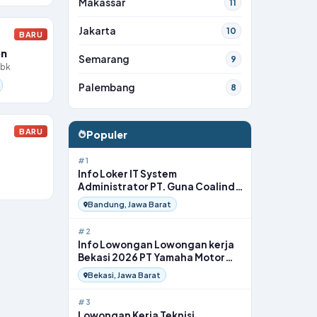
Makassar
11
Jakarta
10
BARU
on
Semarang
9
Tbk
Palembang
8
BARU
Populer
#1
Info Loker IT System
Administrator PT. Guna Coalindo
di Bandung
Bandung, Jawa Barat
#2
Info Lowongan Lowongan kerja
Bekasi 2026 PT Yamaha Motor
Indonesia di Bekasi
Bekasi, Jawa Barat
#3
Lowongan Kerja Teknisi