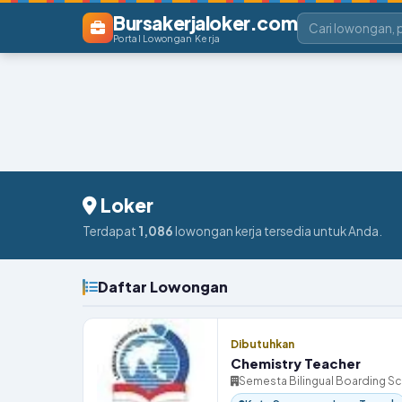
Bursakerjaloker.com
Portal Lowongan Kerja
Loker
Terdapat
1,086
lowongan kerja tersedia untuk Anda.
Daftar Lowongan
Dibutuhkan
Chemistry Teacher
Semesta Bilingual Boarding S