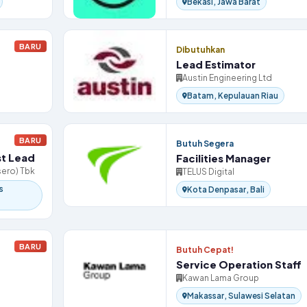
Bekasi, Jawa Barat
BARU
Dibutuhkan
Lead Estimator
Austin Engineering Ltd
Batam, Kepulauan Riau
BARU
Butuh Segera
st Lead
Facilities Manager
sero) Tbk
TELUS Digital
s
Kota Denpasar, Bali
BARU
Butuh Cepat!
Service Operation Staff
Kawan Lama Group
Makassar, Sulawesi Selatan