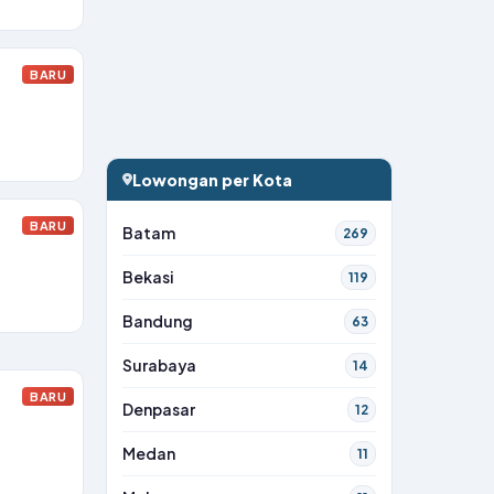
BARU
Lowongan per Kota
BARU
Batam
269
Bekasi
119
Bandung
63
Surabaya
14
BARU
Denpasar
12
Medan
11