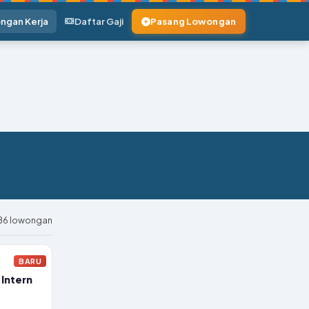
ngan Kerja
Daftar Gaji
Pasang Lowongan
086 lowongan
BARU
Intern