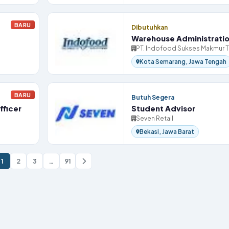
BARU
Dibutuhkan
Warehouse Administrati
PT. Indofood Sukses Makmur 
Kota Semarang, Jawa Tengah
BARU
Butuh Segera
fficer
Student Advisor
Seven Retail
Bekasi, Jawa Barat
1
2
3
…
91