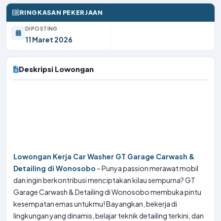
RINGKASAN PEKERJAAN
DIPOSTING
11 Maret 2026
Deskripsi Lowongan
Lowongan Kerja Car Washer GT Garage Carwash &
Detailing di Wonosobo
– Punya passion merawat mobil
dan ingin berkontribusi menciptakan kilau sempurna? GT
Garage Carwash & Detailing di Wonosobo membuka pintu
kesempatan emas untukmu! Bayangkan, bekerja di
lingkungan yang dinamis, belajar teknik detailing terkini, dan