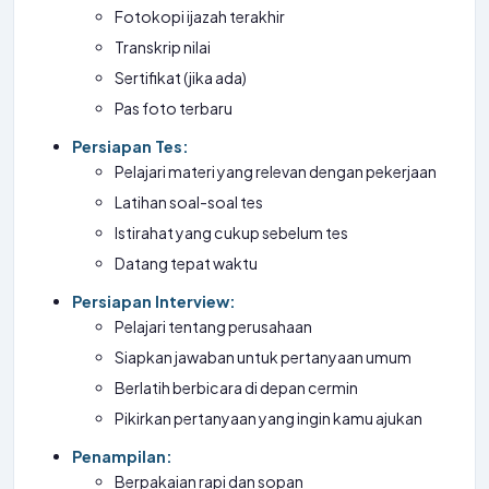
Fotokopi ijazah terakhir
Transkrip nilai
Sertifikat (jika ada)
Pas foto terbaru
Persiapan Tes:
Pelajari materi yang relevan dengan pekerjaan
Latihan soal-soal tes
Istirahat yang cukup sebelum tes
Datang tepat waktu
Persiapan Interview:
Pelajari tentang perusahaan
Siapkan jawaban untuk pertanyaan umum
Berlatih berbicara di depan cermin
Pikirkan pertanyaan yang ingin kamu ajukan
Penampilan:
Berpakaian rapi dan sopan