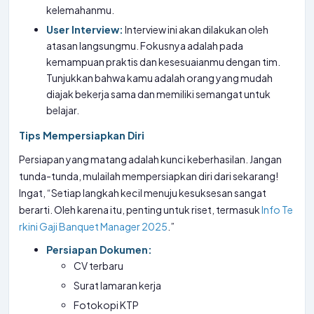
kelemahanmu.
User Interview:
Interview ini akan dilakukan oleh
atasan langsungmu. Fokusnya adalah pada
kemampuan praktis dan kesesuaianmu dengan tim.
Tunjukkan bahwa kamu adalah orang yang mudah
diajak bekerja sama dan memiliki semangat untuk
belajar.
Tips Mempersiapkan Diri
Persiapan yang matang adalah kunci keberhasilan. Jangan
tunda-tunda, mulailah mempersiapkan diri dari sekarang!
Ingat, “Setiap langkah kecil menuju kesuksesan sangat
berarti. Oleh karena itu, penting untuk riset, termasuk
Info Te
rkini Gaji Banquet Manager 2025
.”
Persiapan Dokumen:
CV terbaru
Surat lamaran kerja
Fotokopi KTP