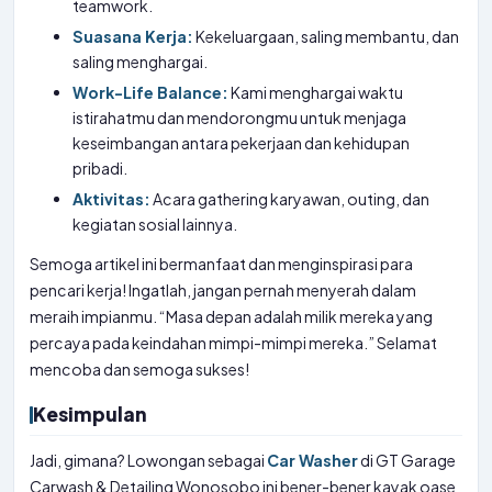
teamwork.
Suasana Kerja:
Kekeluargaan, saling membantu, dan
saling menghargai.
Work-Life Balance:
Kami menghargai waktu
istirahatmu dan mendorongmu untuk menjaga
keseimbangan antara pekerjaan dan kehidupan
pribadi.
Aktivitas:
Acara gathering karyawan, outing, dan
kegiatan sosial lainnya.
Semoga artikel ini bermanfaat dan menginspirasi para
pencari kerja! Ingatlah, jangan pernah menyerah dalam
meraih impianmu. “Masa depan adalah milik mereka yang
percaya pada keindahan mimpi-mimpi mereka.” Selamat
mencoba dan semoga sukses!
Kesimpulan
Jadi, gimana? Lowongan sebagai
Car Washer
di GT Garage
Carwash & Detailing Wonosobo ini bener-bener kayak oase