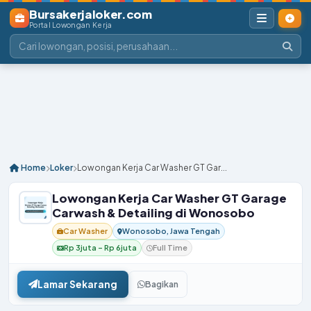
Bursakerjaloker.com
Portal Lowongan Kerja
Home
Loker
Lowongan Kerja Car Washer GT Gar...
Lowongan Kerja Car Washer GT Garage
Carwash & Detailing di Wonosobo
Car Washer
Wonosobo, Jawa Tengah
Rp 3juta – Rp 6juta
Full Time
Lamar Sekarang
Bagikan