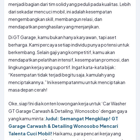
menjadi bagian dari tim solid yang peduli pada kualitas. Lebih
dari sekadar mencuci mobil, ini adalah kesempatan
mengembangkan skill, membangun relasi, dan
mendapatkan penghasilan yang menjanjikan.
Di GT Garage, kamu bukan hanya karyawan, tapi aset
berharga. Kami percaya setiap individu punya potensi untuk
berkembang. Selain gaji yang kompetitif, kamu akan
mendapatkan pelatihan intensif, kesempatan promosi, dan
lingkungan kerja yang suportif. Ingat kata-kata bijak:
“Kesempatan tidak terjadi begitu saja, kamulah yang
menciptakannya.” Ini kesempatanmu untuk menciptakan
masa depan cerah!
Oke, siap! Ini dia konten lowongan kerja untuk ‘Car Washer
GT Garage Carwash & Detailing, Wonosobo’ dengan gaya
yang kamu minta:
Judul: Semangat Mengkilap! GT
Garage Carwash & Detailing Wonosobo Mencari
Talenta Cuci Mobil!
Hai kamu, para pencari kerja yang