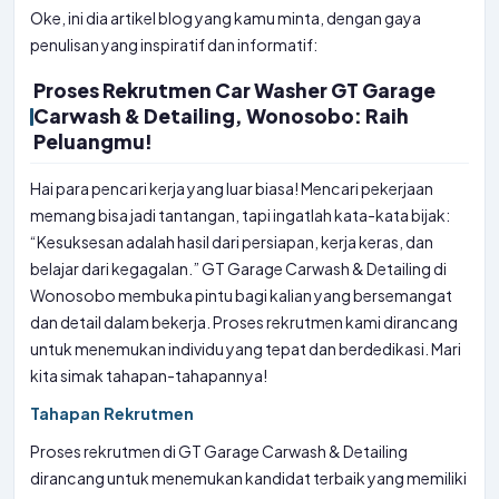
Oke, ini dia artikel blog yang kamu minta, dengan gaya
penulisan yang inspiratif dan informatif:
Proses Rekrutmen Car Washer GT Garage
Carwash & Detailing, Wonosobo: Raih
Peluangmu!
Hai para pencari kerja yang luar biasa! Mencari pekerjaan
memang bisa jadi tantangan, tapi ingatlah kata-kata bijak:
“Kesuksesan adalah hasil dari persiapan, kerja keras, dan
belajar dari kegagalan.” GT Garage Carwash & Detailing di
Wonosobo membuka pintu bagi kalian yang bersemangat
dan detail dalam bekerja. Proses rekrutmen kami dirancang
untuk menemukan individu yang tepat dan berdedikasi. Mari
kita simak tahapan-tahapannya!
Tahapan Rekrutmen
Proses rekrutmen di GT Garage Carwash & Detailing
dirancang untuk menemukan kandidat terbaik yang memiliki