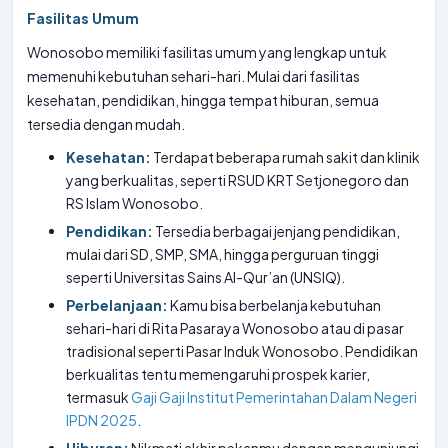
Fasilitas Umum
Wonosobo memiliki fasilitas umum yang lengkap untuk
memenuhi kebutuhan sehari-hari. Mulai dari fasilitas
kesehatan, pendidikan, hingga tempat hiburan, semua
tersedia dengan mudah.
Kesehatan:
Terdapat beberapa rumah sakit dan klinik
yang berkualitas, seperti RSUD KRT Setjonegoro dan
RS Islam Wonosobo.
Pendidikan:
Tersedia berbagai jenjang pendidikan,
mulai dari SD, SMP, SMA, hingga perguruan tinggi
seperti Universitas Sains Al-Qur’an (UNSIQ).
Perbelanjaan:
Kamu bisa berbelanja kebutuhan
sehari-hari di Rita Pasaraya Wonosobo atau di pasar
tradisional seperti Pasar Induk Wonosobo. Pendidikan
berkualitas tentu memengaruhi prospek karier,
termasuk
Gaji Gaji Institut Pemerintahan Dalam Negeri
IPDN 2025
.