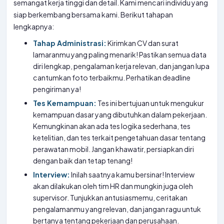
semangat kerja tinggi dan detail. Kami mencari individu yang
siap berkembang bersama kami. Berikut tahapan
lengkapnya:
Tahap Administrasi:
Kirimkan CV dan surat
lamaranmu yang paling menarik! Pastikan semua data
diri lengkap, pengalaman kerja relevan, dan jangan lupa
cantumkan foto terbaikmu. Perhatikan deadline
pengiriman ya!
Tes Kemampuan:
Tes ini bertujuan untuk mengukur
kemampuan dasar yang dibutuhkan dalam pekerjaan.
Kemungkinan akan ada tes logika sederhana, tes
ketelitian, dan tes terkait pengetahuan dasar tentang
perawatan mobil. Jangan khawatir, persiapkan diri
dengan baik dan tetap tenang!
Interview:
Inilah saatnya kamu bersinar! Interview
akan dilakukan oleh tim HR dan mungkin juga oleh
supervisor. Tunjukkan antusiasmemu, ceritakan
pengalamanmu yang relevan, dan jangan ragu untuk
bertanya tentang pekerjaan dan perusahaan.