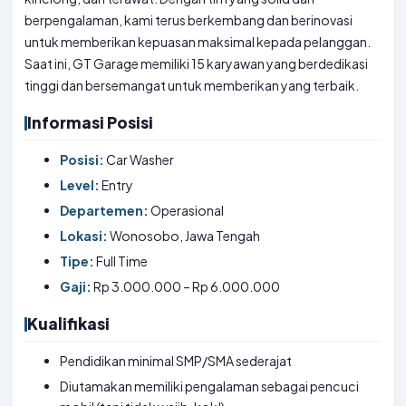
berpengalaman, kami terus berkembang dan berinovasi
untuk memberikan kepuasan maksimal kepada pelanggan.
Saat ini, GT Garage memiliki 15 karyawan yang berdedikasi
tinggi dan bersemangat untuk memberikan yang terbaik.
Informasi Posisi
Posisi:
Car Washer
Level:
Entry
Departemen:
Operasional
Lokasi:
Wonosobo, Jawa Tengah
Tipe:
Full Time
Gaji:
Rp 3.000.000 – Rp 6.000.000
Kualifikasi
Pendidikan minimal SMP/SMA sederajat
Diutamakan memiliki pengalaman sebagai pencuci