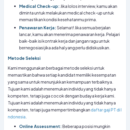
Medical Check-up:
Jika lolos interview, kamu akan
diminta untuk melakukan medical check-up untuk
memastikan kondisi kesehatanmu prima.
Penawaran Kerja:
Selamat! Jika semua berjalan
lancar, kamu akan menerima penawaran kerja. Pelajari
baik-baik isi kontrak kerja dan jangan ragu untuk
bernegosiasi jika ada hal yang perlu didiskusikan.
Metode Seleksi
Kami menggunakan berbagai metode seleksi untuk
memastikan bahwa setiap kandidat memiliki kesempatan
yang sama untuk menunjukkan kemampuan terbaiknya.
Tujuan kami adalah menemukan individu yang tidak hanya
kompeten, tetapi juga cocok dengan budaya kerja kami.
Tujuan kami adalah menemukan individu yang tidak hanya
kompeten, tetapi juga mempertimbangkan
daftar gaji PT di I
ndonesia
.
Online Assessment:
Beberapa posisi mungkin