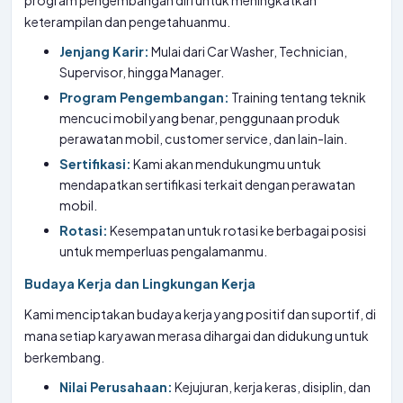
program pengembangan diri untuk meningkatkan
keterampilan dan pengetahuanmu.
Jenjang Karir:
Mulai dari Car Washer, Technician,
Supervisor, hingga Manager.
Program Pengembangan:
Training tentang teknik
mencuci mobil yang benar, penggunaan produk
perawatan mobil, customer service, dan lain-lain.
Sertifikasi:
Kami akan mendukungmu untuk
mendapatkan sertifikasi terkait dengan perawatan
mobil.
Rotasi:
Kesempatan untuk rotasi ke berbagai posisi
untuk memperluas pengalamanmu.
Budaya Kerja dan Lingkungan Kerja
Kami menciptakan budaya kerja yang positif dan suportif, di
mana setiap karyawan merasa dihargai dan didukung untuk
berkembang.
Nilai Perusahaan:
Kejujuran, kerja keras, disiplin, dan