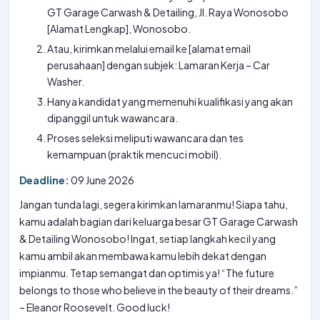
GT Garage Carwash & Detailing, Jl. Raya Wonosobo
[Alamat Lengkap], Wonosobo.
Atau, kirimkan melalui email ke [alamat email
perusahaan] dengan subjek: Lamaran Kerja – Car
Washer.
Hanya kandidat yang memenuhi kualifikasi yang akan
dipanggil untuk wawancara.
Proses seleksi meliputi wawancara dan tes
kemampuan (praktik mencuci mobil).
Deadline:
09 June 2026
Jangan tunda lagi, segera kirimkan lamaranmu! Siapa tahu,
kamu adalah bagian dari keluarga besar GT Garage Carwash
& Detailing Wonosobo! Ingat, setiap langkah kecil yang
kamu ambil akan membawa kamu lebih dekat dengan
impianmu. Tetap semangat dan optimis ya! “The future
belongs to those who believe in the beauty of their dreams.”
– Eleanor Roosevelt. Good luck!