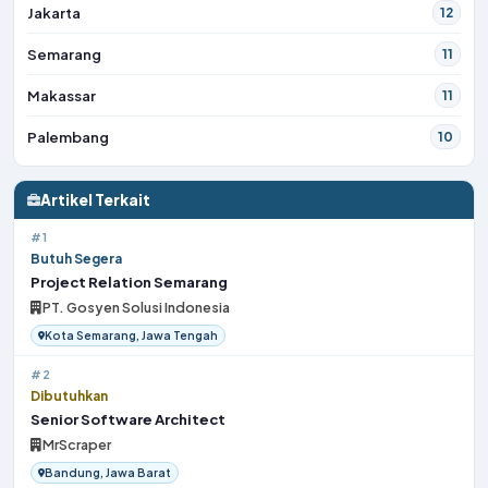
Jakarta
12
Semarang
11
Makassar
11
Palembang
10
Artikel Terkait
#1
Butuh Segera
Project Relation Semarang
PT. Gosyen Solusi Indonesia
Kota Semarang, Jawa Tengah
#2
Dibutuhkan
Senior Software Architect
MrScraper
Bandung, Jawa Barat