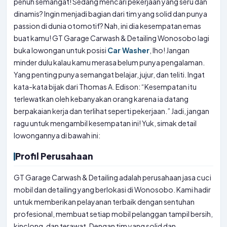
penuh semangat! Sedang mencari pekerjaan yang seru dan
dinamis? Ingin menjadi bagian dari tim yang solid dan punya
passion di dunia otomotif? Nah, ini dia kesempatan emas
buat kamu! GT Garage Carwash & Detailing Wonosobo lagi
buka lowongan untuk posisi
Car Washer
, lho! Jangan
minder dulu kalau kamu merasa belum punya pengalaman.
Yang penting punya semangat belajar, jujur, dan teliti. Ingat
kata-kata bijak dari Thomas A. Edison: “Kesempatan itu
terlewatkan oleh kebanyakan orang karena ia datang
berpakaian kerja dan terlihat seperti pekerjaan.” Jadi, jangan
ragu untuk mengambil kesempatan ini! Yuk, simak detail
lowongannya di bawah ini:
Profil Perusahaan
GT Garage Carwash & Detailing adalah perusahaan jasa cuci
mobil dan detailing yang berlokasi di Wonosobo. Kami hadir
untuk memberikan pelayanan terbaik dengan sentuhan
profesional, membuat setiap mobil pelanggan tampil bersih,
kinclong, dan terawat. Dengan tim yang solid dan