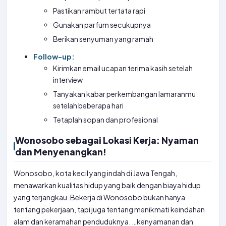
Pastikan rambut tertata rapi
Gunakan parfum secukupnya
Berikan senyuman yang ramah
Follow-up:
Kirimkan email ucapan terima kasih setelah
interview
Tanyakan kabar perkembangan lamaranmu
setelah beberapa hari
Tetaplah sopan dan profesional
Wonosobo sebagai Lokasi Kerja: Nyaman
dan Menyenangkan!
Wonosobo, kota kecil yang indah di Jawa Tengah,
menawarkan kualitas hidup yang baik dengan biaya hidup
yang terjangkau. Bekerja di Wonosobo bukan hanya
tentang pekerjaan, tapi juga tentang menikmati keindahan
alam dan keramahan penduduknya. …kenyamanan dan