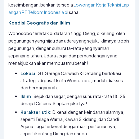
keseimbangan, bahkan tersedia
Lowongan Kerja Teknisi Lap
angan PT Telkom Indonesia di
sana.
Kondisi Geografis dan Iklim
Wonosobo terletak di dataran tinggi Dieng, dikelilingi oleh
pegunungan yang hijau dan udara yang sejuk. Iklimnya tropis
pegunungan, dengan suhu rata-rata yang nyaman
sepanjang tahun. Udara segar dan pemandangan yang
menakjubkan akan membuatmu betah!
Lokasi:
GT Garage Carwash & Detailing berlokasi
strategis di pusat kota Wonosobo, mudah diakses
dari berbagai arah.
Iklim:
Sejuk dan segar, dengan suhu rata-rata 18-25
derajat Celcius. Siapkan jaket ya!
Karakteristik:
Dikenal dengan keindahan alamnya,
seperti Telaga Warna, Kawah Sikidang, dan Candi
Arjuna. Juga terkenal dengan hasil pertaniannya,
seperti kentang Dieng dan carica.