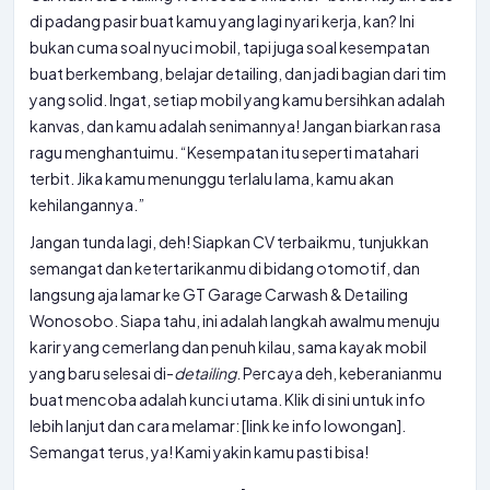
di padang pasir buat kamu yang lagi nyari kerja, kan? Ini
bukan cuma soal nyuci mobil, tapi juga soal kesempatan
buat berkembang, belajar detailing, dan jadi bagian dari tim
yang solid. Ingat, setiap mobil yang kamu bersihkan adalah
kanvas, dan kamu adalah senimannya! Jangan biarkan rasa
ragu menghantuimu. “Kesempatan itu seperti matahari
terbit. Jika kamu menunggu terlalu lama, kamu akan
kehilangannya.”
Jangan tunda lagi, deh! Siapkan CV terbaikmu, tunjukkan
semangat dan ketertarikanmu di bidang otomotif, dan
langsung aja lamar ke GT Garage Carwash & Detailing
Wonosobo. Siapa tahu, ini adalah langkah awalmu menuju
karir yang cemerlang dan penuh kilau, sama kayak mobil
yang baru selesai di-
detailing
. Percaya deh, keberanianmu
buat mencoba adalah kunci utama. Klik di sini untuk info
lebih lanjut dan cara melamar: [link ke info lowongan].
Semangat terus, ya! Kami yakin kamu pasti bisa!