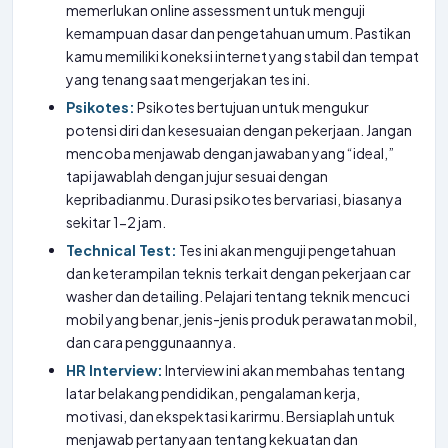
memerlukan online assessment untuk menguji
kemampuan dasar dan pengetahuan umum. Pastikan
kamu memiliki koneksi internet yang stabil dan tempat
yang tenang saat mengerjakan tes ini.
Psikotes:
Psikotes bertujuan untuk mengukur
potensi diri dan kesesuaian dengan pekerjaan. Jangan
mencoba menjawab dengan jawaban yang “ideal,”
tapi jawablah dengan jujur sesuai dengan
kepribadianmu. Durasi psikotes bervariasi, biasanya
sekitar 1-2 jam.
Technical Test:
Tes ini akan menguji pengetahuan
dan keterampilan teknis terkait dengan pekerjaan car
washer dan detailing. Pelajari tentang teknik mencuci
mobil yang benar, jenis-jenis produk perawatan mobil,
dan cara penggunaannya.
HR Interview:
Interview ini akan membahas tentang
latar belakang pendidikan, pengalaman kerja,
motivasi, dan ekspektasi karirmu. Bersiaplah untuk
menjawab pertanyaan tentang kekuatan dan