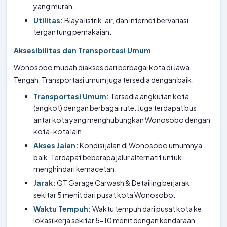
yang murah.
Utilitas:
Biaya listrik, air, dan internet bervariasi
tergantung pemakaian.
Aksesibilitas dan Transportasi Umum
Wonosobo mudah diakses dari berbagai kota di Jawa
Tengah. Transportasi umum juga tersedia dengan baik.
Transportasi Umum:
Tersedia angkutan kota
(angkot) dengan berbagai rute. Juga terdapat bus
antar kota yang menghubungkan Wonosobo dengan
kota-kota lain.
Akses Jalan:
Kondisi jalan di Wonosobo umumnya
baik. Terdapat beberapa jalur alternatif untuk
menghindari kemacetan.
Jarak:
GT Garage Carwash & Detailing berjarak
sekitar 5 menit dari pusat kota Wonosobo.
Waktu Tempuh:
Waktu tempuh dari pusat kota ke
lokasi kerja sekitar 5-10 menit dengan kendaraan