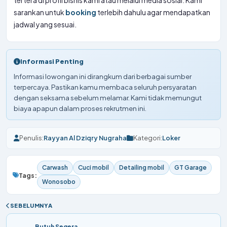
tertera di profil bisnis kami atau melalui media sosial. Kami
sarankan untuk
booking
terlebih dahulu agar mendapatkan
jadwal yang sesuai.
Informasi Penting
Informasi lowongan ini dirangkum dari berbagai sumber
terpercaya. Pastikan kamu membaca seluruh persyaratan
dengan seksama sebelum melamar. Kami tidak memungut
biaya apapun dalam proses rekrutmen ini.
Penulis:
Rayyan Al Dziqry Nugraha
Kategori:
Loker
Carwash
Cuci mobil
Detailing mobil
GT Garage
Tags:
Wonosobo
SEBELUMNYA
Butuh Segera