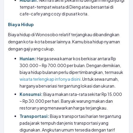
Hiburan:
Nikmati akhir pekanmu dengan mengunjungi
tempat-tempat wisata di Dieng atau bersantai di
cafe-cafe yang cozy di pusat kota.
Biaya Hidup
Biaya hidup di Wonosobo relatif terjangkau dibandingkan
dengan kota-kota besar lainnya. Kamu bisa hidup nyaman
dengan gaji yang cukup.
Hunian:
Harga sewa kamar kos berkisar antara Rp
300.000 – Rp 700.000 per bulan. Dengan demikian,
biaya hidup bulanan perlu dipertimbangkan, termasuk
wisata terlengkap infonya disini
. Untuk sewa rumah,
harganya bervariasi tergantung lokasi dan ukuran.
Konsumsi:
Biaya makan rata-rata sekitar Rp 15.000
– Rp 30.000 per hari. Banyak warung makan dan
restoran yang menawarkan harga terjangkau.
Transportasi:
Biaya transportasi harian tergantung
pada jarak tempuh dan jenis transportasi yang
digunakan. Angkutan umum tersedia dengan tarif