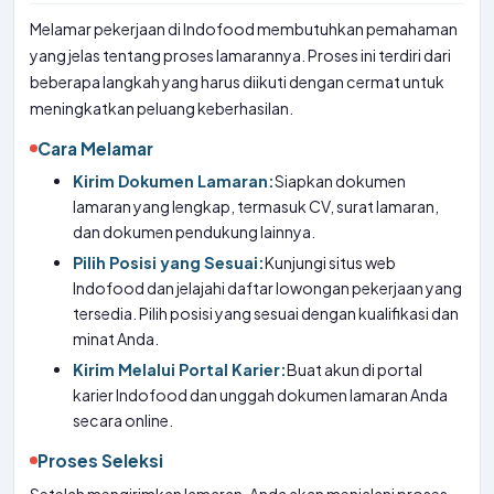
Melamar pekerjaan di Indofood membutuhkan pemahaman
yang jelas tentang proses lamarannya. Proses ini terdiri dari
beberapa langkah yang harus diikuti dengan cermat untuk
meningkatkan peluang keberhasilan.
Cara Melamar
Kirim Dokumen Lamaran:
Siapkan dokumen
lamaran yang lengkap, termasuk CV, surat lamaran,
dan dokumen pendukung lainnya.
Pilih Posisi yang Sesuai:
Kunjungi situs web
Indofood dan jelajahi daftar lowongan pekerjaan yang
tersedia. Pilih posisi yang sesuai dengan kualifikasi dan
minat Anda.
Kirim Melalui Portal Karier:
Buat akun di portal
karier Indofood dan unggah dokumen lamaran Anda
secara online.
Proses Seleksi