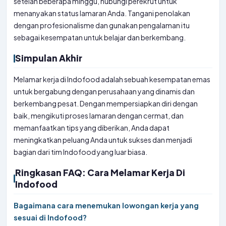
setelah beberapa minggu, hubungi perekrut untuk
menanyakan status lamaran Anda. Tangani penolakan
dengan profesionalisme dan gunakan pengalaman itu
sebagai kesempatan untuk belajar dan berkembang.
Simpulan Akhir
Melamar kerja di Indofood adalah sebuah kesempatan emas
untuk bergabung dengan perusahaan yang dinamis dan
berkembang pesat. Dengan mempersiapkan diri dengan
baik, mengikuti proses lamaran dengan cermat, dan
memanfaatkan tips yang diberikan, Anda dapat
meningkatkan peluang Anda untuk sukses dan menjadi
bagian dari tim Indofood yang luar biasa.
Ringkasan FAQ: Cara Melamar Kerja Di
Indofood
Bagaimana cara menemukan lowongan kerja yang
sesuai di Indofood?