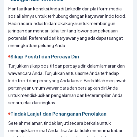
Manfaatkan koneksi Anda di LinkedIn dan platform media
sosial lainnya untuk terhubung dengan karyawan Indofood.
Hadiri acara industri dan lokakarya untuk membangun
jaringan dan mencari tahu tentang lowongan pekerjaan
potensial. Referensi dari karyawan yang ada dapat sangat
meningkatkan peluang Anda.
Sikap Positif dan Percaya Diri
Tunjukkan sikap positif dan percaya diri dalam lamaran dan
wawancara Anda. Tunjukkan antusiasme Anda terhadap
Indofood dan peran yang Anda lamar. Berlatihlah menjawab
pertanyaan umum wawancara dan persiapkan diri Anda
untuk mendiskusikan pengalaman dan keterampilan Anda
secara jelas dan ringkas.
Tindak Lanjut dan Penanganan Penolakan
Setelah melamar, tindak lanjuti secara berkala untuk
menunjukkan minat Anda. Jika Anda tidak menerima kabar