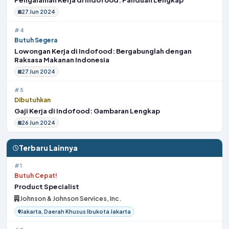
27 Jun 2024
#4
Butuh Segera
Lowongan Kerja di Indofood: Bergabunglah dengan
Raksasa Makanan Indonesia
27 Jun 2024
#5
Dibutuhkan
Gaji Kerja di Indofood: Gambaran Lengkap
26 Jun 2024
Terbaru Lainnya
#1
Butuh Cepat!
Product Specialist
Johnson & Johnson Services, Inc.
Jakarta, Daerah Khusus Ibukota Jakarta