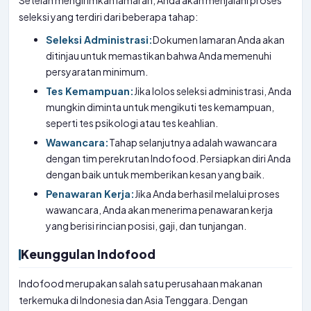
Setelah mengirimkan lamaran, Anda akan menjalani proses
seleksi yang terdiri dari beberapa tahap:
Seleksi Administrasi:
Dokumen lamaran Anda akan
ditinjau untuk memastikan bahwa Anda memenuhi
persyaratan minimum.
Tes Kemampuan:
Jika lolos seleksi administrasi, Anda
mungkin diminta untuk mengikuti tes kemampuan,
seperti tes psikologi atau tes keahlian.
Wawancara:
Tahap selanjutnya adalah wawancara
dengan tim perekrutan Indofood. Persiapkan diri Anda
dengan baik untuk memberikan kesan yang baik.
Penawaran Kerja:
Jika Anda berhasil melalui proses
wawancara, Anda akan menerima penawaran kerja
yang berisi rincian posisi, gaji, dan tunjangan.
Keunggulan Indofood
Indofood merupakan salah satu perusahaan makanan
terkemuka di Indonesia dan Asia Tenggara. Dengan