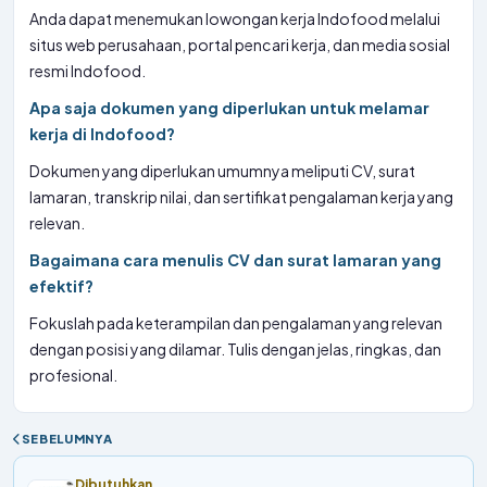
Anda dapat menemukan lowongan kerja Indofood melalui
situs web perusahaan, portal pencari kerja, dan media sosial
resmi Indofood.
Apa saja dokumen yang diperlukan untuk melamar
kerja di Indofood?
Dokumen yang diperlukan umumnya meliputi CV, surat
lamaran, transkrip nilai, dan sertifikat pengalaman kerja yang
relevan.
Bagaimana cara menulis CV dan surat lamaran yang
efektif?
Fokuslah pada keterampilan dan pengalaman yang relevan
dengan posisi yang dilamar. Tulis dengan jelas, ringkas, dan
profesional.
SEBELUMNYA
Dibutuhkan