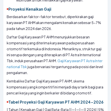
lebih baik untuk menaikkan gaji karyawan.
Proyeksi Kenaikan Gaji
Berdasarkan faktor-faktor tersebut, diperkirakan gaji
karyawan PT AHM akan mengalami kenaikan sebesar 5-7%
pada tahun 2024 dan 2026.
Daftar Gaji Karyawan PT AHM menunjukkan besaran
kompensasi yang diterima karyawan pada perusahaan
otomotif terkemuka di Indonesia. Menariknya, struktur gaji
ini serupa dengan yang diterapkan di PT Astra International
Tbk, induk perusahaan PT AHM.
Gaji Karyawan PT Astra Inter
national Tbk
juga bervariasi tergantung pada posisi dan level
pengalaman.
Kembali ke Daftar Gaji Karyawan PT AHM, skema
kompensasi yang kompetitif ini menjadi daya tarik bagi para
pencari kerja yang ingin berkarier di bidang otomotif.
Tabel Proyeksi Gaji Karyawan PT AHM 2024-2026
| Tahun | Kenaikan Gaji | Gaji Rata-Rata ||—|—|—|| 2024 | 5%