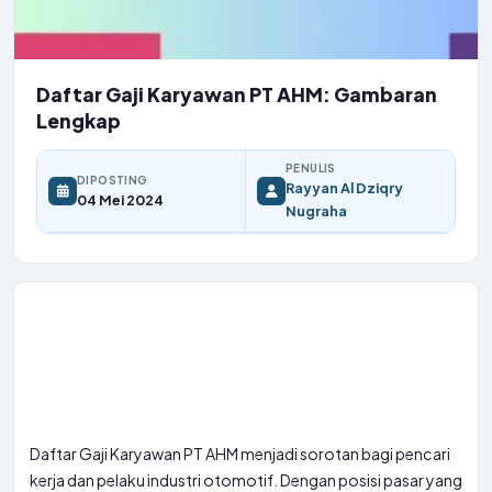
Daftar Gaji Karyawan PT AHM: Gambaran
Lengkap
PENULIS
DIPOSTING
Rayyan Al Dziqry
04 Mei 2024
Nugraha
Daftar Gaji Karyawan PT AHM menjadi sorotan bagi pencari
kerja dan pelaku industri otomotif. Dengan posisi pasar yang