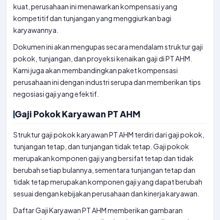
kuat, perusahaan ini menawarkan kompensasi yang
kompetitif dan tunjangan yang menggiurkan bagi
karyawannya.
Dokumen ini akan mengupas secara mendalam struktur gaji
pokok, tunjangan, dan proyeksi kenaikan gaji di PT AHM.
Kami juga akan membandingkan paket kompensasi
perusahaan ini dengan industri serupa dan memberikan tips
negosiasi gaji yang efektif.
Gaji Pokok Karyawan PT AHM
Struktur gaji pokok karyawan PT AHM terdiri dari gaji pokok,
tunjangan tetap, dan tunjangan tidak tetap. Gaji pokok
merupakan komponen gaji yang bersifat tetap dan tidak
berubah setiap bulannya, sementara tunjangan tetap dan
tidak tetap merupakan komponen gaji yang dapat berubah
sesuai dengan kebijakan perusahaan dan kinerja karyawan.
Daftar Gaji Karyawan PT AHM memberikan gambaran