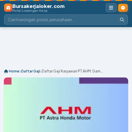
Bursakerjaloker.com
Portal Lowongan Kerja
Home
Daftar Gaji
Daftar Gaji Karyawan PT AHM: Gam...