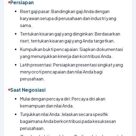
Persiapan
Riset gaji pasar: Bandingkan gaji Anda dengan
karyawan serupa di perusahaan dan industri yang
sama.
Tentukan kisaran gaji yang diinginkan: Berdasarkan
riset, tentukan kisaran gaji yang Anda targetkan.
Kumpulkan bukti pencapaian: Siapkan dokumentasi
yang menunjukkan kinerja dan kontribusi Anda.
Latih presentasi: Persiapkan presentasi singkat yang
menyoroti pencapaian dan nilai Anda bagi
perusahaan.
Saat Negosiasi
Mulai dengan percaya diri: Percaya diri akan
kemampuan dan nilai Anda.
Tunjukkan nilai Anda: Jelaskan secara spesifik
bagaimana Anda berkontribusi pada kesuksesan
perusahaan.