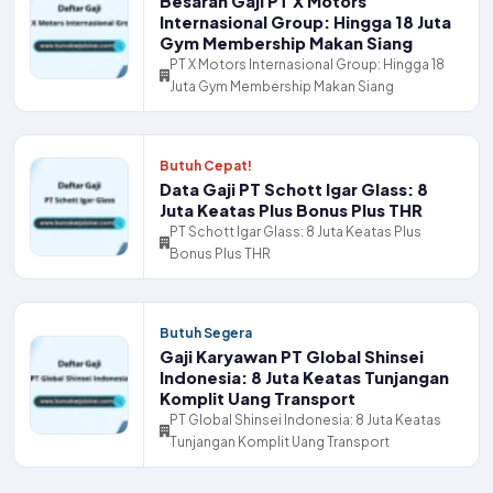
Besaran Gaji PT X Motors
Internasional Group: Hingga 18 Juta
Gym Membership Makan Siang
PT X Motors Internasional Group: Hingga 18
Juta Gym Membership Makan Siang
Butuh Cepat!
Data Gaji PT Schott Igar Glass: 8
Juta Keatas Plus Bonus Plus THR
PT Schott Igar Glass: 8 Juta Keatas Plus
Bonus Plus THR
Butuh Segera
Gaji Karyawan PT Global Shinsei
Indonesia: 8 Juta Keatas Tunjangan
Komplit Uang Transport
PT Global Shinsei Indonesia: 8 Juta Keatas
Tunjangan Komplit Uang Transport