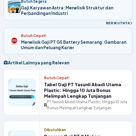
Butuh Segera
Gaji Karyawan Astra: Menelisik Struktur dan
Perbandingan Industri
BERIKUTNYA
Butuh Cepat!
Menelisik Gaji PT GS Battery Semarang: Gambaran
Umum dan Peluang Karier
Artikel Lainnya yang Relevan
Butuh Cepat!
Tabel Gaji PT Yasunli Abadi Utama
Plastic: Hingga 10 Juta Bonus
Melimpah Lengkap Tunjangan
PT Yasunli Abadi Utama Plastic: Hingga 10 Juta
Bonus Melimpah Lengkap Tunjangan
Dibutuhkan