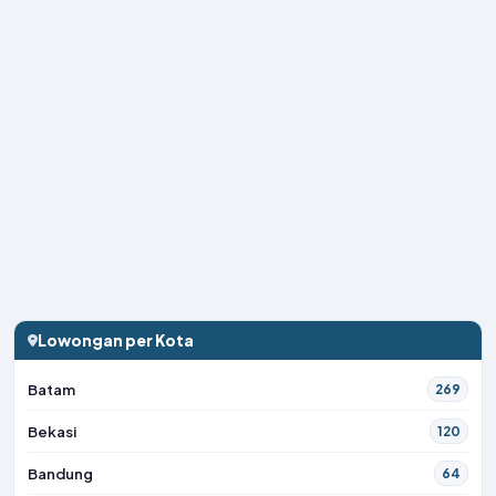
Lowongan per Kota
Batam
269
Bekasi
120
Bandung
64