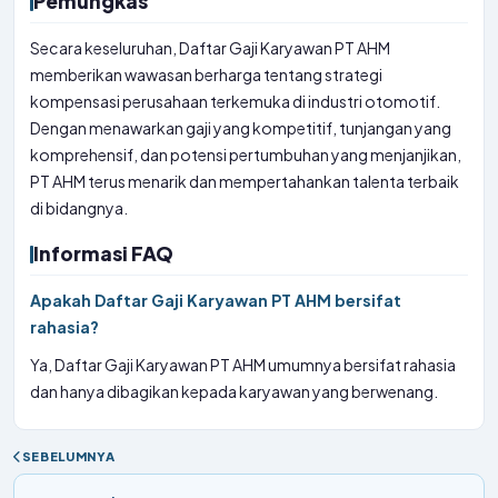
Pemungkas
Secara keseluruhan, Daftar Gaji Karyawan PT AHM
memberikan wawasan berharga tentang strategi
kompensasi perusahaan terkemuka di industri otomotif.
Dengan menawarkan gaji yang kompetitif, tunjangan yang
komprehensif, dan potensi pertumbuhan yang menjanjikan,
PT AHM terus menarik dan mempertahankan talenta terbaik
di bidangnya.
Informasi FAQ
Apakah Daftar Gaji Karyawan PT AHM bersifat
rahasia?
Ya, Daftar Gaji Karyawan PT AHM umumnya bersifat rahasia
dan hanya dibagikan kepada karyawan yang berwenang.
SEBELUMNYA