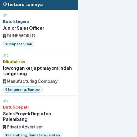
Terbaru Lainnya
#1
Butuh Segera
Junior Sales Officer
DUNE WORLD
Denpasar, Bali
#2
Dibutuhkan
lowongan kerja pt mayora indah
tangerang
Manufacturing Company
Tangerang, Banten
#3
Butuh Cepat!
Sales Proyek Deplafon
Palembang
Private Advertiser
Palembang, Sumatera Selatan