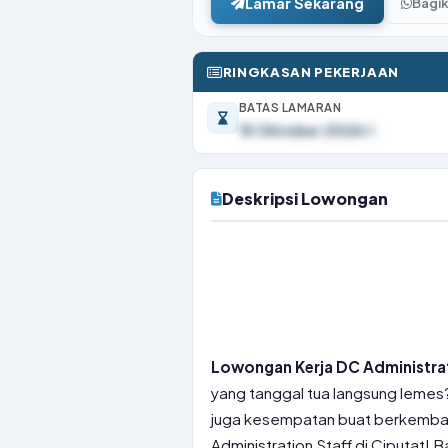
Lamar Sekarang
Bagi
RINGKASAN PEKERJAAN
BATAS LAMARAN
15 Oktober 2026
Deskripsi Lowongan
Lowongan Kerja DC Administrat
yang tanggal tua langsung lemes? 
juga kesempatan buat berkembang
Administration Staff di Ciputat! 