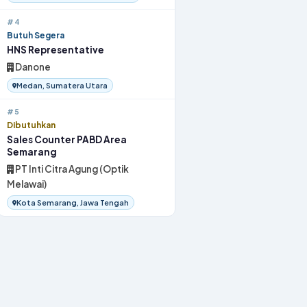
#4
Butuh Segera
HNS Representative
Danone
Medan, Sumatera Utara
#5
Dibutuhkan
Sales Counter PABD Area
Semarang
PT Inti Citra Agung (Optik
Melawai)
Kota Semarang, Jawa Tengah