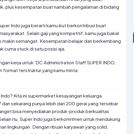
asik, plus kesempatan buat nambah pengalaman di bidang
uper Indo juga berarti kamu ikut berkontribusi buat
masyarakat. Selain gaji yang kompetitif, kamu juga bakal
idup makin semangat. Kesempatan belajar dan berkembang
k cuma stuck di satu posisi aja.
ongan kerja untuk ‘DC Administration Staff SUPER INDO,
 format terstruktur yang kamu minta:
 Indo? Kita ini supermarket kesayangan keluarga
7 dan sekarang punya lebih dari 200 gerai yang tersebar
anget bisa menyediakan produk-produk berkualitas
elain itu, Super Indo juga berkomitmen untuk mendukung
rian lingkungan. Dengan ribuan karyawan yang solid,