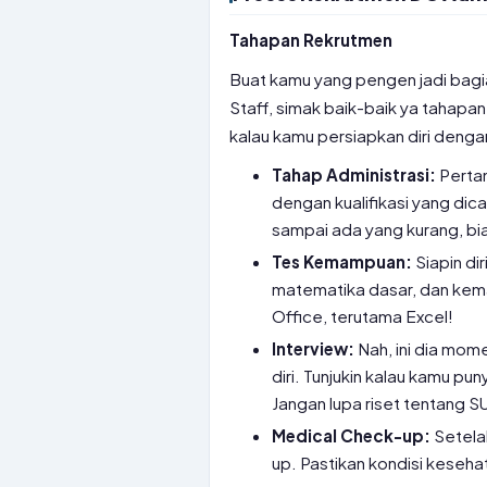
Tahapan Rekrutmen
Buat kamu yang pengen jadi bagi
Staff, simak baik-baik ya tahapa
kalau kamu persiapkan diri dengan
Tahap Administrasi:
Pertam
dengan kualifikasi yang dic
sampai ada yang kurang, bi
Tes Kemampuan:
Siapin dir
matematika dasar, dan kema
Office, terutama Excel!
Interview:
Nah, ini dia mom
diri. Tunjukin kalau kamu pu
Jangan lupa riset tentang 
Medical Check-up:
Setelah
up. Pastikan kondisi keseha