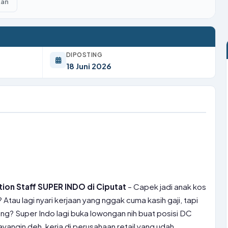
kan
DIPOSTING
18 Juni 2026
ion Staff SUPER INDO di Ciputat
– Capek jadi anak kos
Atau lagi nyari kerjaan yang nggak cuma kasih gaji, tapi
? Super Indo lagi buka lowongan nih buat posisi DC
Bayangin deh, kerja di perusahaan retail yang udah