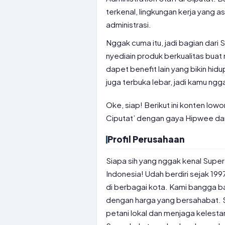
terkenal, lingkungan kerja yang 
administrasi.
Nggak cuma itu, jadi bagian dari S
nyediain produk berkualitas buat 
dapet benefit lain yang bikin h
juga terbuka lebar, jadi kamu ngga
Oke, siap! Berikut ini konten low
Ciputat’ dengan gaya Hipwee dan
Profil Perusahaan
Siapa sih yang nggak kenal Super
Indonesia! Udah berdiri sejak 199
di berbagai kota. Kami bangga b
dengan harga yang bersahabat. S
petani lokal dan menjaga kelesta