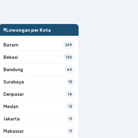
Lowongan per Kota
Batam
269
Bekasi
120
Bandung
64
Surabaya
15
Denpasar
14
Medan
13
Jakarta
11
Makassar
11