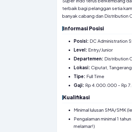
Super Indo terus berkembang da
terbaik bagi pelanggan setia kami
banyak cabang dan Distribution C
Informasi Posisi
Posisi:
DC Administration S
Level:
Entry/Junior
Departemen:
Distribution 
Lokasi:
Ciputat, Tangerang
Tipe:
Full Time
Gaji:
Rp 4.000.000 – Rp 
Kualifikasi
Minimal lulusan SMA/SMK (le
Pengalaman minimal 1 tahun 
melamar!)