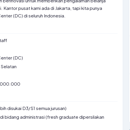
n berinovasi untuk memberikan pengalaman belanja
. Kantor pusat kami ada di Jakarta, tapi kita punya
enter (DC) di seluruh Indonesia.
taff
Center (DC)
 Selatan
7.000.000
bih disukai D3/S1 semua jurusan)
di bidang administrasi (fresh graduate dipersilakan