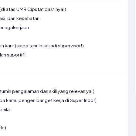
(di atas UMR Ciputat pastinya!)
asi, dan kesehatan
tenagakerjaan
rir (siapa tahu bisa jadi supervisor!)
dan suportif!
tumin pengalaman dan skill yang relevan ya!)
apa kamu pengen banget kerja di Super Indo!)
 nilai
da)