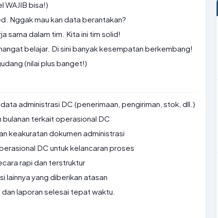
l WAJIB bisa!)
ented. Nggak mau kan data berantakan?
a sama dalam tim. Kita ini tim solid!
semangat belajar. Di sini banyak kesempatan berkembang!
udang (nilai plus banget!)
ta administrasi DC (penerimaan, pengiriman, stok, dll.)
 bulanan terkait operasional DC
n keakuratan dokumen administrasi
perasional DC untuk kelancaran proses
cara rapi dan terstruktur
i lainnya yang diberikan atasan
t dan laporan selesai tepat waktu.