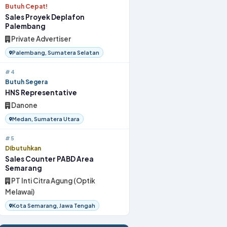
Butuh Cepat!
Sales Proyek Deplafon
Palembang
Private Advertiser
Palembang, Sumatera Selatan
#4
Butuh Segera
HNS Representative
Danone
Medan, Sumatera Utara
#5
Dibutuhkan
Sales Counter PABD Area
Semarang
PT Inti Citra Agung (Optik
Melawai)
Kota Semarang, Jawa Tengah