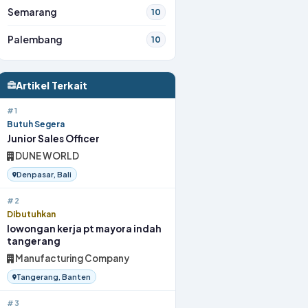
Semarang
10
Palembang
10
Artikel Terkait
#1
Butuh Segera
Junior Sales Officer
DUNE WORLD
Denpasar, Bali
#2
Dibutuhkan
lowongan kerja pt mayora indah
tangerang
Manufacturing Company
Tangerang, Banten
#3