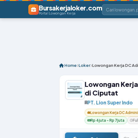
Bursakerjaloker.com
Portal Lowongan Kerja
Home
Loker
Lowongan Kerja DC Adm
Lowongan Kerja
di Ciputat
PT. Lion Super Indo
Lowongan Kerja DC Adminis
Rp 4juta – Rp 7juta
Ful