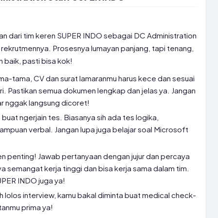
an dari tim keren SUPER INDO sebagai DC Administration
n rekrutmennya. Prosesnya lumayan panjang, tapi tenang,
 baik, pasti bisa kok!
a-tama, CV dan surat lamaranmu harus kece dan sesuai
ari. Pastikan semua dokumen lengkap dan jelas ya. Jangan
ar nggak langsung dicoret!
i buat ngerjain tes. Biasanya sih ada tes logika,
mpuan verbal. Jangan lupa juga belajar soal Microsoft
en penting! Jawab pertanyaan dengan jujur dan percaya
nya semangat kerja tinggi dan bisa kerja sama dalam tim.
SUPER INDO juga ya!
 lolos interview, kamu bakal diminta buat medical check-
tanmu prima ya!