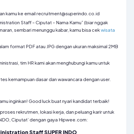
an kamu ke email recruitment@superindo.co.id
inistration Staff – Ciputat – Nama Kamu” (biar nggak
amaran, sembari menunggu kabar, kamu bisa cek
wisata
lam format PDF atau JPG dengan ukuran maksimal 2MB
ministrasi, tim HR kami akan menghubungi kamu untuk
ti tes kemampuan dasar dan wawancara dengan user.
mu inginkan! Good luck buat nyari kandidat terbaik!
 proses rekrutmen, lokasi kerja, dan peluang karir untuk
 INDO, Ciputat’ dengan gaya Hipwee.com:
nistration Staff SUPER INDO