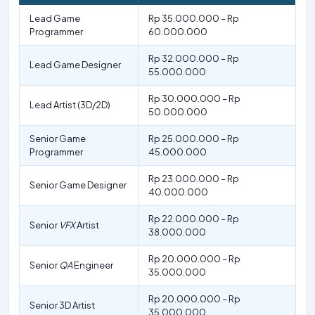
Lead Game
Rp 35.000.000 – Rp
Programmer
60.000.000
Rp 32.000.000 – Rp
Lead Game Designer
55.000.000
Rp 30.000.000 – Rp
Lead Artist (3D/2D)
50.000.000
Senior Game
Rp 25.000.000 – Rp
Programmer
45.000.000
Rp 23.000.000 – Rp
Senior Game Designer
40.000.000
Rp 22.000.000 – Rp
Senior
VFX
Artist
38.000.000
Rp 20.000.000 – Rp
Senior
QA
Engineer
35.000.000
Rp 20.000.000 – Rp
Senior 3D Artist
35.000.000