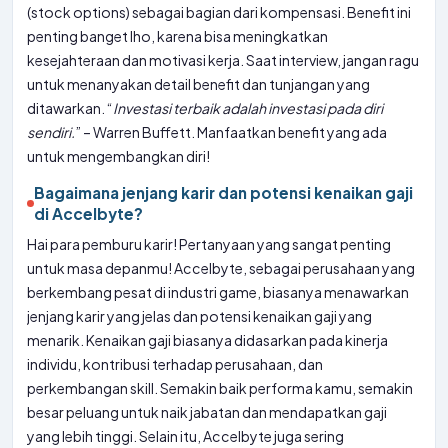
(stock options) sebagai bagian dari kompensasi. Benefit ini
penting banget lho, karena bisa meningkatkan
kesejahteraan dan motivasi kerja. Saat interview, jangan ragu
untuk menanyakan detail benefit dan tunjangan yang
ditawarkan. “
Investasi terbaik adalah investasi pada diri
sendiri.
” – Warren Buffett. Manfaatkan benefit yang ada
untuk mengembangkan diri!
Bagaimana jenjang karir dan potensi kenaikan gaji
di Accelbyte?
Hai para pemburu karir! Pertanyaan yang sangat penting
untuk masa depanmu! Accelbyte, sebagai perusahaan yang
berkembang pesat di industri game, biasanya menawarkan
jenjang karir yang jelas dan potensi kenaikan gaji yang
menarik. Kenaikan gaji biasanya didasarkan pada kinerja
individu, kontribusi terhadap perusahaan, dan
perkembangan skill. Semakin baik performa kamu, semakin
besar peluang untuk naik jabatan dan mendapatkan gaji
yang lebih tinggi. Selain itu, Accelbyte juga sering