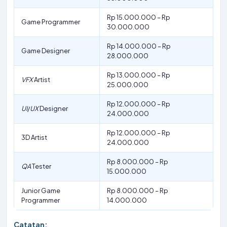
Rp 15.000.000 – Rp
Game Programmer
30.000.000
Rp 14.000.000 – Rp
Game Designer
28.000.000
Rp 13.000.000 – Rp
VFX
Artist
25.000.000
Rp 12.000.000 – Rp
UI
/
UX
Designer
24.000.000
Rp 12.000.000 – Rp
3D Artist
24.000.000
Rp 8.000.000 – Rp
QA
Tester
15.000.000
Junior Game
Rp 8.000.000 – Rp
Programmer
14.000.000
Catatan: