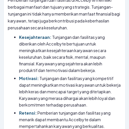
Pemberian tunjangan dan fasilitas di Accelbyte memiliki
berbagai manfaat dan tujuan yang strategis. Tunjangan-
tunjangan ini tidak hanya memberikan manfaat finansial bagi
karyawan, tetapi juga berkontribusi pada keberhasilan
perusahaan secara keseluruhan.
Kesejahteraan:
Tunjangan dan fasilitas yang
diberikan oleh Accelbyte bertujuan untuk
meningkatkan kesejahteraan karyawan secara
keseluruhan, baik secara fisik, mental, maupun
finansial. Karyawan yang sejahtera akan lebih
produktif dan termotivasi dalam bekerja.
Motivasi:
Tunjangan dan fasilitas yang kompetitif
dapat meningkatkan motivasi karyawan untuk bekerja
lebih keras dan mencapai target yang ditetapkan.
Karyawan yang merasa dihargai akan lebih loyal dan
berkomitmen terhadap perusahaan.
Retensi:
Pemberian tunjangan dan fasilitas yang
menarik dapat membantu Accelbyte dalam
mempertahankan karyawan yang berkualitas.