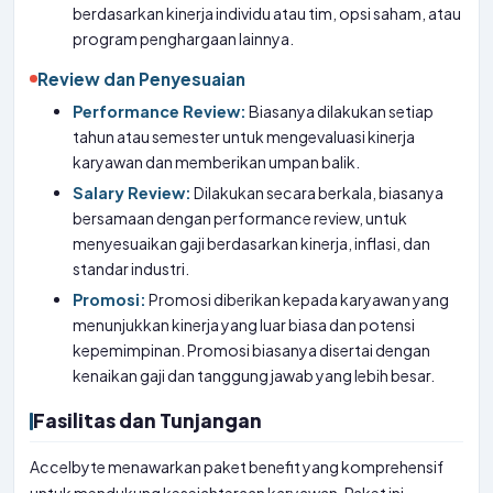
berdasarkan kinerja individu atau tim, opsi saham, atau
program penghargaan lainnya.
Review dan Penyesuaian
Performance Review:
Biasanya dilakukan setiap
tahun atau semester untuk mengevaluasi kinerja
karyawan dan memberikan umpan balik.
Salary Review:
Dilakukan secara berkala, biasanya
bersamaan dengan performance review, untuk
menyesuaikan gaji berdasarkan kinerja, inflasi, dan
standar industri.
Promosi:
Promosi diberikan kepada karyawan yang
menunjukkan kinerja yang luar biasa dan potensi
kepemimpinan. Promosi biasanya disertai dengan
kenaikan gaji dan tanggung jawab yang lebih besar.
Fasilitas dan Tunjangan
Accelbyte menawarkan paket benefit yang komprehensif