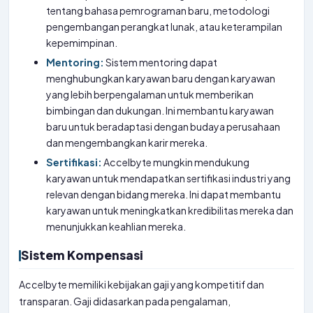
tentang bahasa pemrograman baru, metodologi
pengembangan perangkat lunak, atau keterampilan
kepemimpinan.
Mentoring:
Sistem mentoring dapat
menghubungkan karyawan baru dengan karyawan
yang lebih berpengalaman untuk memberikan
bimbingan dan dukungan. Ini membantu karyawan
baru untuk beradaptasi dengan budaya perusahaan
dan mengembangkan karir mereka.
Sertifikasi:
Accelbyte mungkin mendukung
karyawan untuk mendapatkan sertifikasi industri yang
relevan dengan bidang mereka. Ini dapat membantu
karyawan untuk meningkatkan kredibilitas mereka dan
menunjukkan keahlian mereka.
Sistem Kompensasi
Accelbyte memiliki kebijakan gaji yang kompetitif dan
transparan. Gaji didasarkan pada pengalaman,