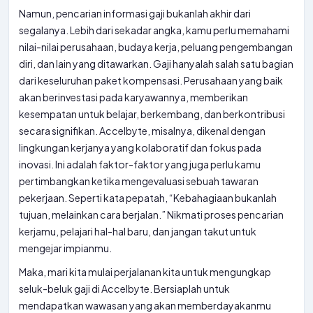
Namun, pencarian informasi gaji bukanlah akhir dari
segalanya. Lebih dari sekadar angka, kamu perlu memahami
nilai-nilai perusahaan, budaya kerja, peluang pengembangan
diri, dan lain yang ditawarkan. Gaji hanyalah salah satu bagian
dari keseluruhan paket kompensasi. Perusahaan yang baik
akan berinvestasi pada karyawannya, memberikan
kesempatan untuk belajar, berkembang, dan berkontribusi
secara signifikan. Accelbyte, misalnya, dikenal dengan
lingkungan kerjanya yang kolaboratif dan fokus pada
inovasi. Ini adalah faktor-faktor yang juga perlu kamu
pertimbangkan ketika mengevaluasi sebuah tawaran
pekerjaan. Seperti kata pepatah, “Kebahagiaan bukanlah
tujuan, melainkan cara berjalan.” Nikmati proses pencarian
kerjamu, pelajari hal-hal baru, dan jangan takut untuk
mengejar impianmu.
Maka, mari kita mulai perjalanan kita untuk mengungkap
seluk-beluk gaji di Accelbyte. Bersiaplah untuk
mendapatkan wawasan yang akan memberdayakanmu