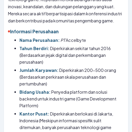
inovasi, keandalan, dan dukungan pelanggan yang kuat.
Mereka secara aktif berpartisipasi dalam konferensi industri
dan berkontribusi pada komunitas pengembang game.
Informasi Perusahaan
Nama Perusahaan:
PT
Accelbyte
Tahun Berdiri:
Diperkirakan sekitar tahun 2016
(Berdasarkan jejak digital dan perkembangan
perusahaan)
Jumlah Karyawan:
Diperkirakan 200-500 orang
(Berdasarkan perkiraan skala perusahaan dan
pertumbuhan)
Bidang Usaha:
Penyedia platform dan solusi
backend untuk industri game (Game Development
Platform)
Kantor Pusat:
Diperkirakan berlokasi di Jakarta,
Indonesia (Meskipun informasi spesifik sulit
ditemukan, banyak perusahaan teknologi game