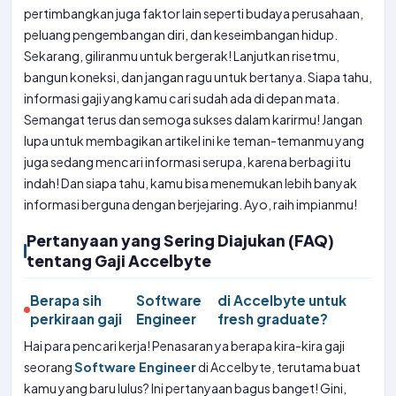
pertimbangkan juga faktor lain seperti budaya perusahaan,
peluang pengembangan diri, dan keseimbangan hidup.
Sekarang, giliranmu untuk bergerak! Lanjutkan risetmu,
bangun koneksi, dan jangan ragu untuk bertanya. Siapa tahu,
informasi gaji yang kamu cari sudah ada di depan mata.
Semangat terus dan semoga sukses dalam karirmu! Jangan
lupa untuk membagikan artikel ini ke teman-temanmu yang
juga sedang mencari informasi serupa, karena berbagi itu
indah! Dan siapa tahu, kamu bisa menemukan lebih banyak
informasi berguna dengan berjejaring. Ayo, raih impianmu!
Pertanyaan yang Sering Diajukan (FAQ)
tentang Gaji Accelbyte
Berapa sih
Software
di Accelbyte untuk
perkiraan gaji
Engineer
fresh graduate?
Hai para pencari kerja! Penasaran ya berapa kira-kira gaji
seorang
Software Engineer
di Accelbyte, terutama buat
kamu yang baru lulus? Ini pertanyaan bagus banget! Gini,