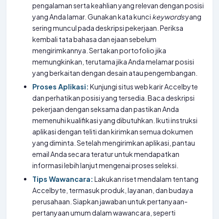
pengalaman serta keahlian yang relevan dengan posisi
yang Anda lamar. Gunakan kata kunci
keywords
yang
sering muncul pada deskripsi pekerjaan. Periksa
kembali tata bahasa dan ejaan sebelum
mengirimkannya. Sertakan portofolio jika
memungkinkan, terutama jika Anda melamar posisi
yang berkaitan dengan desain atau pengembangan.
Proses Aplikasi:
Kunjungi situs web karir Accelbyte
dan perhatikan posisi yang tersedia. Baca deskripsi
pekerjaan dengan seksama dan pastikan Anda
memenuhi kualifikasi yang dibutuhkan. Ikuti instruksi
aplikasi dengan teliti dan kirimkan semua dokumen
yang diminta. Setelah mengirimkan aplikasi, pantau
email Anda secara teratur untuk mendapatkan
informasi lebih lanjut mengenai proses seleksi.
Tips Wawancara:
Lakukan riset mendalam tentang
Accelbyte, termasuk produk, layanan, dan budaya
perusahaan. Siapkan jawaban untuk pertanyaan-
pertanyaan umum dalam wawancara, seperti