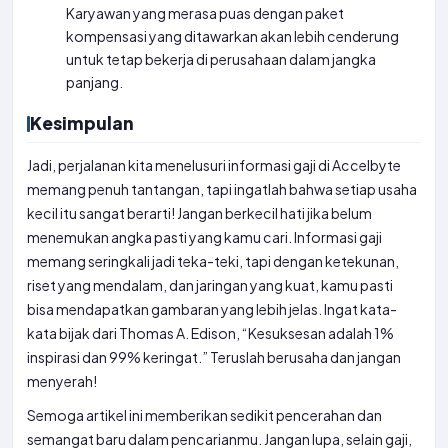
Karyawan yang merasa puas dengan paket
kompensasi yang ditawarkan akan lebih cenderung
untuk tetap bekerja di perusahaan dalam jangka
panjang.
Kesimpulan
Jadi, perjalanan kita menelusuri informasi gaji di Accelbyte
memang penuh tantangan, tapi ingatlah bahwa setiap usaha
kecil itu sangat berarti! Jangan berkecil hati jika belum
menemukan angka pasti yang kamu cari. Informasi gaji
memang seringkali jadi teka-teki, tapi dengan ketekunan,
riset yang mendalam, dan jaringan yang kuat, kamu pasti
bisa mendapatkan gambaran yang lebih jelas. Ingat kata-
kata bijak dari Thomas A. Edison, “Kesuksesan adalah 1%
inspirasi dan 99% keringat.” Teruslah berusaha dan jangan
menyerah!
Semoga artikel ini memberikan sedikit pencerahan dan
semangat baru dalam pencarianmu. Jangan lupa, selain gaji,