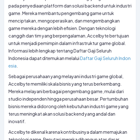
pada penyediaan platform dan solusi backend untuk industri
game. Mereka membantu pengembang game untuk
menciptakan, mengoperasikan, dan mengembangkan
game mereka dengan lebih efisien. Dengan teknologi
canggih dan tim yang berpengalaman, Accelbyte bertujuan
untuk menjadi pemimpin dalam infrastruktur game global.
Informasi lebih lengkap tentang Daftar Gaji Seluruh
Indonesia dapat ditemukan melalui
Daftar Gaji Seluruh Indon
esia
.
Sebagai perusahaan yang melayani industri game global,
Accelbyte memiliki skala bisnis yang terus berkembang.
Mereka melayani berbagai pengembang game, mulai dari
studio independen hingga perusahaan besar. Pertumbuhan
bisnis mereka didorong oleh kebutuhan industri game yang
terus meningkat akan solusi backend yang andal dan
inovatif.
Accelbyte dikenal karena kontribusinya dalam memajukan
teknologi game. Reputasi mereka dibangun atas dasar