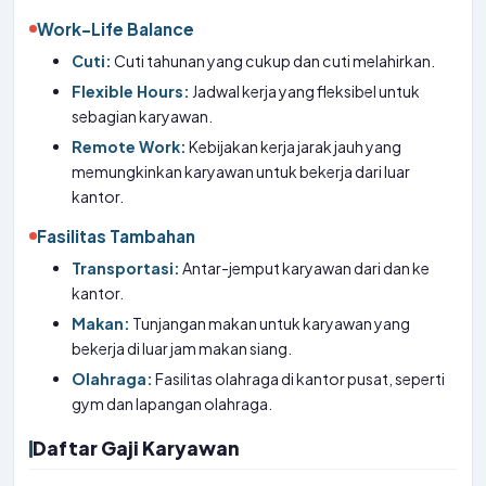
Work-Life Balance
Cuti:
Cuti tahunan yang cukup dan cuti melahirkan.
Flexible Hours:
Jadwal kerja yang fleksibel untuk
sebagian karyawan.
Remote Work:
Kebijakan kerja jarak jauh yang
memungkinkan karyawan untuk bekerja dari luar
kantor.
Fasilitas Tambahan
Transportasi:
Antar-jemput karyawan dari dan ke
kantor.
Makan:
Tunjangan makan untuk karyawan yang
bekerja di luar jam makan siang.
Olahraga:
Fasilitas olahraga di kantor pusat, seperti
gym dan lapangan olahraga.
Daftar Gaji Karyawan