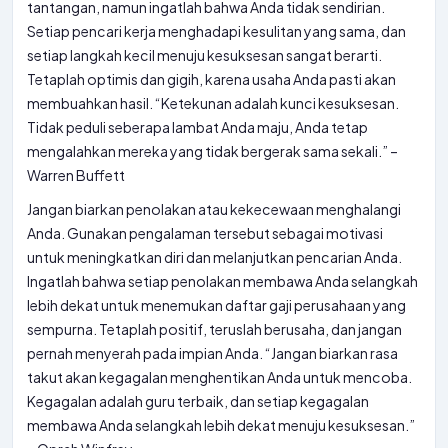
tantangan, namun ingatlah bahwa Anda tidak sendirian.
Setiap pencari kerja menghadapi kesulitan yang sama, dan
setiap langkah kecil menuju kesuksesan sangat berarti.
Tetaplah optimis dan gigih, karena usaha Anda pasti akan
membuahkan hasil. “Ketekunan adalah kunci kesuksesan.
Tidak peduli seberapa lambat Anda maju, Anda tetap
mengalahkan mereka yang tidak bergerak sama sekali.” –
Warren Buffett
Jangan biarkan penolakan atau kekecewaan menghalangi
Anda. Gunakan pengalaman tersebut sebagai motivasi
untuk meningkatkan diri dan melanjutkan pencarian Anda.
Ingatlah bahwa setiap penolakan membawa Anda selangkah
lebih dekat untuk menemukan daftar gaji perusahaan yang
sempurna. Tetaplah positif, teruslah berusaha, dan jangan
pernah menyerah pada impian Anda. “Jangan biarkan rasa
takut akan kegagalan menghentikan Anda untuk mencoba.
Kegagalan adalah guru terbaik, dan setiap kegagalan
membawa Anda selangkah lebih dekat menuju kesuksesan.”