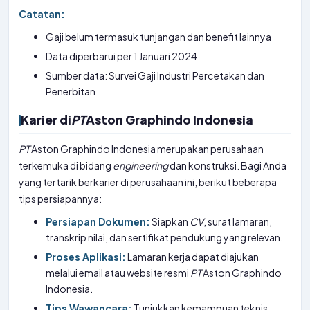
Catatan:
Gaji belum termasuk tunjangan dan benefit lainnya
Data diperbarui per 1 Januari 2024
Sumber data: Survei Gaji Industri Percetakan dan
Penerbitan
Karier di
PT
Aston Graphindo Indonesia
PT
Aston Graphindo Indonesia merupakan perusahaan
terkemuka di bidang
engineering
dan konstruksi. Bagi Anda
yang tertarik berkarier di perusahaan ini, berikut beberapa
tips persiapannya:
Persiapan Dokumen:
Siapkan
CV
, surat lamaran,
transkrip nilai, dan sertifikat pendukung yang relevan.
Proses Aplikasi:
Lamaran kerja dapat diajukan
melalui email atau website resmi
PT
Aston Graphindo
Indonesia.
Tips Wawancara:
Tunjukkan kemampuan teknis,