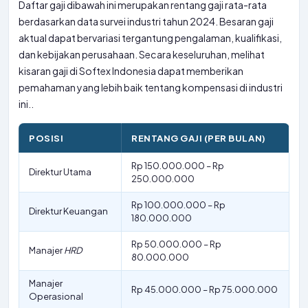
Daftar gaji dibawah ini merupakan rentang gaji rata-rata
berdasarkan data survei industri tahun 2024. Besaran gaji
aktual dapat bervariasi tergantung pengalaman, kualifikasi,
dan kebijakan perusahaan. Secara keseluruhan, melihat
kisaran gaji di Softex Indonesia dapat memberikan
pemahaman yang lebih baik tentang kompensasi di industri
ini..
POSISI
RENTANG GAJI (PER BULAN)
Rp 150.000.000 – Rp
Direktur Utama
250.000.000
Rp 100.000.000 – Rp
Direktur Keuangan
180.000.000
Rp 50.000.000 – Rp
Manajer
HRD
80.000.000
Manajer
Rp 45.000.000 – Rp 75.000.000
Operasional