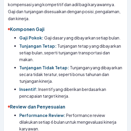
kompensasi yang kompetitif dan adil bagi karyawannya.
Gaji dan tunjangan disesuaikan dengan posisi, pengalaman,
dan kinerja.
Komponen Gaji
Gaji Pokok:
Gaji dasar yang dibayarkan setiap bulan.
Tunjangan Tetap:
Tunjangan tetap yang dibayarkan
setiap bulan, seperti tunjangan transportasi dan
makan.
Tunjangan Tidak Tetap:
Tunjangan yang dibayarkan
secara tidak teratur, seperti bonus tahunan dan
tunjangan kinerja.
Insentif:
Insentif yang diberikan berdasarkan
pencapaian target kinerja.
Review dan Penyesuaian
Performance Review:
Performance review
dilakukan setiap 6 bulan untuk mengevaluasi kinerja
karyawan.