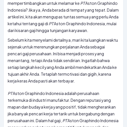
mempertimbangkan untuk melamar ke
PT
Aston Graphindo
Indonesia? Jika ya, Anda berada di tempat yang tepat. Dalam
artikel ini, kita akan mengupas tuntas semua yang perlu Anda
ketahui tentang gaji di
PT
Aston Graphindo Indonesia, mulai
dari kisaran gaji hingga tunjangan karyawan.
Sebelum kita menyelami detailnya, mari kita luangkan waktu
sejenak untuk merenungkan perjalanan Anda sebagai
pencari gaji perusahaan. Ini bisa menjadi proses yang
menantang, tetapi Anda tidak sendirian. Ingatlah bahwa
setiap langkah kecil yang Anda ambil mendekatkan Anda ke
tujuan akhir Anda. Tetaplah termotivasi dan gigih, karena
kerja keras Anda pasti akan terbayar.
PT
Aston Graphindo Indonesia adalah perusahaan
terkemuka di industri manufaktur. Dengan reputasi yang
mapan dan budaya kerja yang positif, tidak mengherankan
jika banyak pencari kerja tertarik untuk bergabung dengan
perusahaan ini. Dalam hal gaji,
PT
Aston Graphindo Indonesia