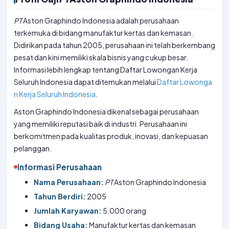
PT
Aston Graphindo Indonesia adalah perusahaan
terkemuka di bidang manufaktur kertas dan kemasan.
Didirikan pada tahun 2005, perusahaan ini telah berkembang
pesat dan kini memiliki skala bisnis yang cukup besar.
Informasi lebih lengkap tentang Daftar Lowongan Kerja
Seluruh Indonesia dapat ditemukan melalui
Daftar Lowonga
n Kerja Seluruh Indonesia
.
Aston Graphindo Indonesia dikenal sebagai perusahaan
yang memiliki reputasi baik di industri. Perusahaan ini
berkomitmen pada kualitas produk, inovasi, dan kepuasan
pelanggan.
Informasi Perusahaan
Nama Perusahaan:
PT
Aston Graphindo Indonesia
Tahun Berdiri:
2005
Jumlah Karyawan:
5.000 orang
Bidang Usaha:
Manufaktur kertas dan kemasan