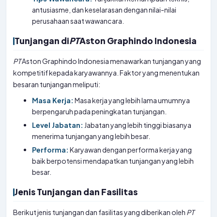
antusiasme, dan keselarasan dengan nilai-nilai
perusahaan saat wawancara.
Tunjangan di
PT
Aston Graphindo Indonesia
PT
Aston Graphindo Indonesia menawarkan tunjangan yang
kompetitif kepada karyawannya. Faktor yang menentukan
besaran tunjangan meliputi:
Masa Kerja:
Masa kerja yang lebih lama umumnya
berpengaruh pada peningkatan tunjangan.
Level Jabatan:
Jabatan yang lebih tinggi biasanya
menerima tunjangan yang lebih besar.
Performa:
Karyawan dengan performa kerja yang
baik berpotensi mendapatkan tunjangan yang lebih
besar.
Jenis Tunjangan dan Fasilitas
Berikut jenis tunjangan dan fasilitas yang diberikan oleh
PT