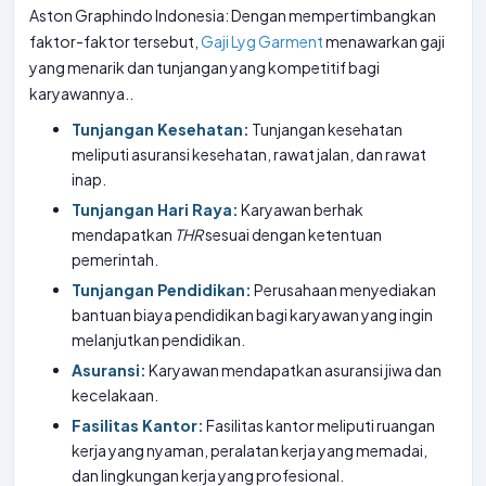
Aston Graphindo Indonesia: Dengan mempertimbangkan
faktor-faktor tersebut,
Gaji Lyg Garment
menawarkan gaji
yang menarik dan tunjangan yang kompetitif bagi
karyawannya..
Tunjangan Kesehatan:
Tunjangan kesehatan
meliputi asuransi kesehatan, rawat jalan, dan rawat
inap.
Tunjangan Hari Raya:
Karyawan berhak
mendapatkan
THR
sesuai dengan ketentuan
pemerintah.
Tunjangan Pendidikan:
Perusahaan menyediakan
bantuan biaya pendidikan bagi karyawan yang ingin
melanjutkan pendidikan.
Asuransi:
Karyawan mendapatkan asuransi jiwa dan
kecelakaan.
Fasilitas Kantor:
Fasilitas kantor meliputi ruangan
kerja yang nyaman, peralatan kerja yang memadai,
dan lingkungan kerja yang profesional.