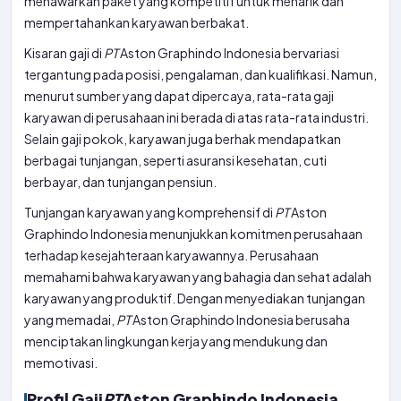
menawarkan paket yang kompetitif untuk menarik dan
mempertahankan karyawan berbakat.
Kisaran gaji di
PT
Aston Graphindo Indonesia bervariasi
tergantung pada posisi, pengalaman, dan kualifikasi. Namun,
menurut sumber yang dapat dipercaya, rata-rata gaji
karyawan di perusahaan ini berada di atas rata-rata industri.
Selain gaji pokok, karyawan juga berhak mendapatkan
berbagai tunjangan, seperti asuransi kesehatan, cuti
berbayar, dan tunjangan pensiun.
Tunjangan karyawan yang komprehensif di
PT
Aston
Graphindo Indonesia menunjukkan komitmen perusahaan
terhadap kesejahteraan karyawannya. Perusahaan
memahami bahwa karyawan yang bahagia dan sehat adalah
karyawan yang produktif. Dengan menyediakan tunjangan
yang memadai,
PT
Aston Graphindo Indonesia berusaha
menciptakan lingkungan kerja yang mendukung dan
memotivasi.
Profil Gaji
PT
Aston Graphindo Indonesia