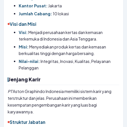
Kantor Pusat:
Jakarta
Jumlah Cabang:
10 lokasi
Visi dan Misi
Visi:
Menjadi perusahaan kertas dan kemasan
terkemuka di Indonesia dan Asia Tenggara.
Misi:
Menyediakan produk kertas dan kemasan
berkualitas tinggi dengan harga bersaing.
Nilai-nilai:
Integritas, Inovasi, Kualitas, Pelayanan
Pelanggan
Jenjang Karir
PT
Aston Graphindo Indonesia memiliki sistem karir yang
terstruktur dan jelas. Perusahaan ini memberikan
kesempatan pengembangan karir yang luas bagi
karyawannya.
Struktur Jabatan