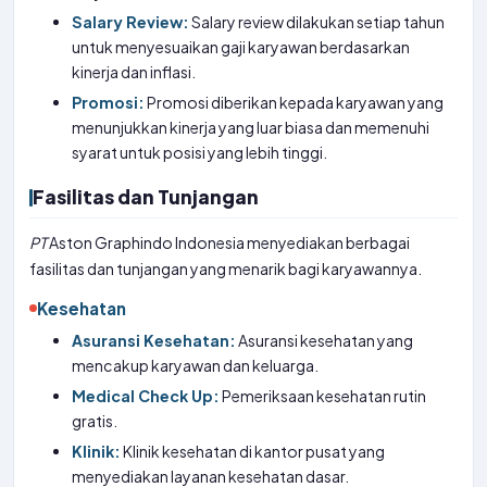
Salary Review:
Salary review dilakukan setiap tahun
untuk menyesuaikan gaji karyawan berdasarkan
kinerja dan inflasi.
Promosi:
Promosi diberikan kepada karyawan yang
menunjukkan kinerja yang luar biasa dan memenuhi
syarat untuk posisi yang lebih tinggi.
Fasilitas dan Tunjangan
PT
Aston Graphindo Indonesia menyediakan berbagai
fasilitas dan tunjangan yang menarik bagi karyawannya.
Kesehatan
Asuransi Kesehatan:
Asuransi kesehatan yang
mencakup karyawan dan keluarga.
Medical Check Up:
Pemeriksaan kesehatan rutin
gratis.
Klinik:
Klinik kesehatan di kantor pusat yang
menyediakan layanan kesehatan dasar.