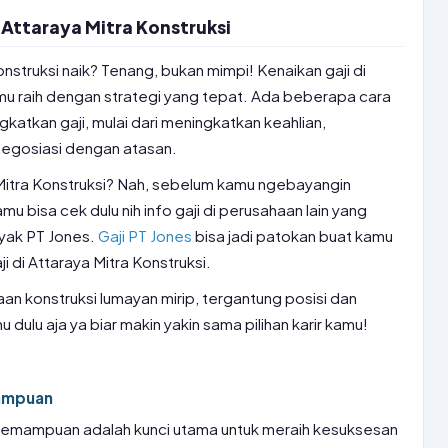
 Attaraya Mitra Konstruksi
onstruksi naik? Tenang, bukan mimpi! Kenaikan gaji di
amu raih dengan strategi yang tepat. Ada beberapa cara
katkan gaji, mulai dari meningkatkan keahlian,
negosiasi dengan atasan.
 Mitra Konstruksi? Nah, sebelum kamu ngebayangin
kamu bisa cek dulu nih info gaji di perusahaan lain yang
ayak PT Jones.
Gaji PT Jones
bisa jadi patokan buat kamu
 di Attaraya Mitra Konstruksi.
aan konstruksi lumayan mirip, tergantung posisi dan
 dulu aja ya biar makin yakin sama pilihan karir kamu!
mampuan
n kemampuan adalah kunci utama untuk meraih kesuksesan