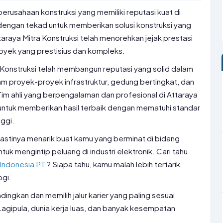
perusahaan konstruksi yang memiliki reputasi kuat di
i dengan tekad untuk memberikan solusi konstruksi yang
ttaraya Mitra Konstruksi telah menorehkan jejak prestasi
ek yang prestisius dan kompleks.
ra Konstruksi telah membangun reputasi yang solid dalam
am proyek-proyek infrastruktur, gedung bertingkat, dan
im ahli yang berpengalaman dan profesional di Attaraya
 untuk memberikan hasil terbaik dengan mematuhi standar
nggi.
 pastinya menarik buat kamu yang berminat di bidang
ntuk mengintip peluang di industri elektronik. Cari tahu
 Indonesia PT
? Siapa tahu, kamu malah lebih tertarik
ogi.
ngkan dan memilih jalur karier yang paling sesuai
agipula, dunia kerja luas, dan banyak kesempatan