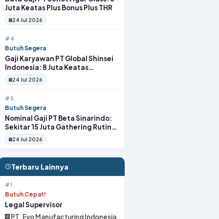
Juta Keatas Plus Bonus Plus THR
24 Jul 2026
#4
Butuh Segera
Gaji Karyawan PT Global Shinsei
Indonesia: 8 Juta Keatas
Tunjangan Komplit Uang
24 Jul 2026
Transport
#5
Butuh Segera
Nominal Gaji PT Beta Sinarindo:
Sekitar 15 Juta Gathering Rutin
Insentif Rutin
24 Jul 2026
Terbaru Lainnya
#1
Butuh Cepat!
Legal Supervisor
PT. Evo Manufacturing Indonesia