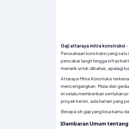
Gaji attaraya mitra konstruksi
–
Perusahaan konstruksi yang satu 
pencakar langit hingga infrastruktu
menarik untuk dibahas, apalagi ba
Attaraya Mitra Konstruksi terke
mencengangkan. Mulai dari gedung
ini selalu memberikan sentuhan pro
proyek keren, ada hal lain yang p
Berapa sih gaji yang bisa kamu dap
Gambaran Umum tentang A