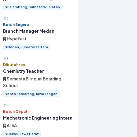
Palembang, Sumatera Selatan
#2
Butuh Segera
Branch Manager Medan
Hypefast
Medan, Sumatera Utara
#3
Dibutuhkan
Chemistry Teacher
Semesta Bilingual Boarding
School
Kota Semarang, Jawa Tengah
#4
Butuh Cepat!
Mechatronic Engineering Intern
ALVA
Bekasi, Jawa Barat