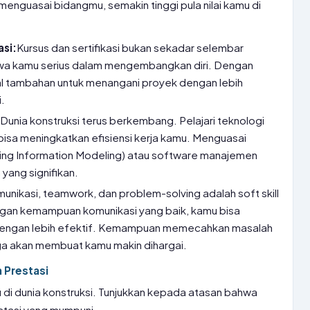
menguasai bidangmu, semakin tinggi pula nilai kamu di
asi:
Kursus dan sertifikasi bukan sekadar selembar
ahwa kamu serius dalam mengembangkan diri. Dengan
kal tambahan untuk menangani proyek dengan lebih
i.
:
Dunia konstruksi terus berkembang. Pelajari teknologi
bisa meningkatkan efisiensi kerja kamu. Menguasai
lding Information Modeling) atau software manajemen
 yang signifikan.
unikasi, teamwork, dan problem-solving adalah soft skill
ngan kemampuan komunikasi yang baik, kamu bisa
dengan lebih efektif. Kemampuan memecahkan masalah
ga akan membuat kamu makin dihargai.
 Prestasi
 di dunia konstruksi. Tunjukkan kepada atasan bahwa
tasi yang mumpuni.