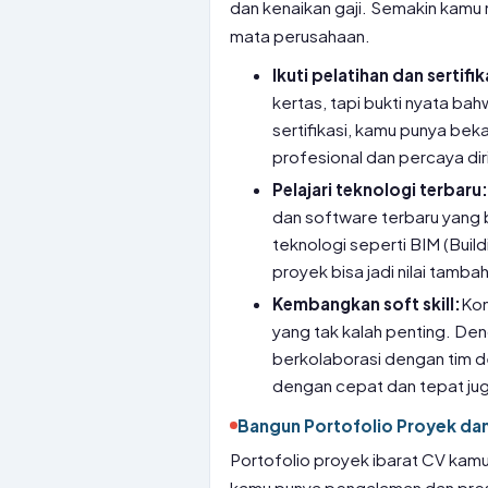
dan kenaikan gaji. Semakin kamu 
mata perusahaan.
Ikuti pelatihan dan sertifik
kertas, tapi bukti nyata b
sertifikasi, kamu punya be
profesional dan percaya dir
Pelajari teknologi terbaru
dan software terbaru yang 
teknologi seperti BIM (Bui
proyek bisa jadi nilai tambah
Kembangkan soft skill:
Kom
yang tak kalah penting. De
berkolaborasi dengan tim 
dengan cepat dan tepat ju
Bangun Portofolio Proyek dan
Portofolio proyek ibarat CV kamu
kamu punya pengalaman dan pres