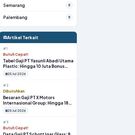
Semarang
9
Palembang
9
Artikel Terkait
#1
Butuh Cepat!
Tabel Gaji PT Yasunli Abadi Utama
Plastic: Hingga 10 Juta Bonus
Melimpah Lengkap Tunjangan
25 Jul 2026
#2
Dibutuhkan
Besaran Gaji PT X Motors
Internasional Group: Hingga 18
Juta Gym Membership Makan
25 Jul 2026
Siang
#3
Butuh Cepat!
Data Gaji PT Schott Igar Glass: 8