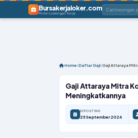
Bursakerjaloker.com
Portal Lowongan Kerja
Home
Daftar Gaji
Gaji Attaraya Mit
Gaji Attaraya Mitra K
Meningkatkannya
DIPOSTING
25 September 2024