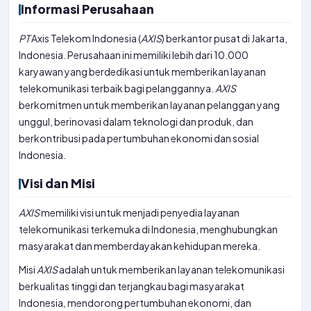
Informasi Perusahaan
PT
Axis Telekom Indonesia (
AXIS
) berkantor pusat di Jakarta,
Indonesia. Perusahaan ini memiliki lebih dari 10.000
karyawan yang berdedikasi untuk memberikan layanan
telekomunikasi terbaik bagi pelanggannya.
AXIS
berkomitmen untuk memberikan layanan pelanggan yang
unggul, berinovasi dalam teknologi dan produk, dan
berkontribusi pada pertumbuhan ekonomi dan sosial
Indonesia.
Visi dan Misi
AXIS
memiliki visi untuk menjadi penyedia layanan
telekomunikasi terkemuka di Indonesia, menghubungkan
masyarakat dan memberdayakan kehidupan mereka.
Misi
AXIS
adalah untuk memberikan layanan telekomunikasi
berkualitas tinggi dan terjangkau bagi masyarakat
Indonesia, mendorong pertumbuhan ekonomi, dan