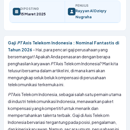
PENULIS
DIPOSTING
Rayyan Al Dziqry
15 Maret 2025
Nugraha
Gaji
PT
Axis Telekom Indonesia : Nominal Fantastis di
Tahun 2026
– Hai, para pencari gaji perusahaan yang
bersemangat! Apakah Anda penasaran dengan berapa
penghasilan karyawan
PT
Axis Telekom Indonesia? Mari kita
telusuri bersama dalam artikel ini, di mana kami akan
mengungkap seluk beluk kompensasi di perusahaan
telekomunikasi terkemuka ini.
PT
Axis Telekom Indonesia, sebagai salah satu pemain utama
di industri telekomunikasi Indonesia, menawarkan paket
kompensasi yang kompetitif untuk menarik dan
mempertahankan talenta terbaik. Gaji di Axis Telekom
Indonesia bervariasi tergantung pada posisi, pengalaman,
dan kinerja karyawan. Namun, secara umum, perusahaan ini