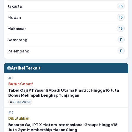
Jakarta
13
Medan
13
Makassar
13
Semarang
11
Palembang
11
Artikel Terkait
#1
Butuh Cepat!
Tabel Gaji PT Yasunli Abadi Utama Plastic: Hingga 10 Juta
Bonus Melimpah Lengkap Tunjangan
25 Jul 2026
#2
Dibutuhkan
Besaran Gaji PT X Motors Internasional Group: Hingga 18
Juta Gym Membership Makan Siang