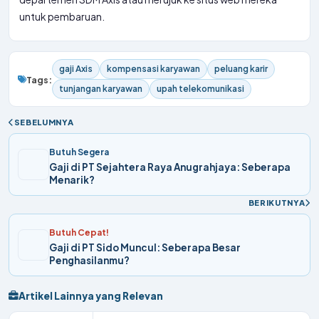
untuk pembaruan.
gaji Axis
kompensasi karyawan
peluang karir
Tags:
tunjangan karyawan
upah telekomunikasi
SEBELUMNYA
Butuh Segera
Gaji di PT Sejahtera Raya Anugrahjaya: Seberapa
Menarik?
BERIKUTNYA
Butuh Cepat!
Gaji di PT Sido Muncul: Seberapa Besar
Penghasilanmu?
Artikel Lainnya yang Relevan