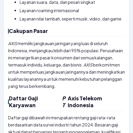
Layanan suara, data, dan pesan singkat
Layanan roaming internasional
Layanan nilai tambah, seperti musik, video, dan game
Cakupan Pasar
AXIS
memiliki jangkauan jaringan yang luas di seluruh
Indonesia, menjangkau lebih dari 95% populasi. Perusahaan
ini menargetkan pasar konsumen dari semua kalangan,
termasuk individu, keluarga, dan bisnis.
AXIS
berkomitmen
untuk memperluas jangkauan jaringannya dan meningkatkan
kualitas layanannya untuk memenuhi kebutuhan pelanggan
yang terus berkembang.
Daftar Gaji
P
Axis Telekom
Karyawan
T
Indonesia
Daftar gaji dibawah ini merupakan rentang gaji rata-rata
berdasarkan data survei industri tahun 2024. Besaran gaji
aktual dapat bervariasi tergantung pengalaman, kualifikasi,