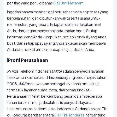
penting yang perlu dibahas
Gaji Umr Mataram
.
Ingatlah bahwa mencari gaji perusahaan adalah proses yang
berkelanjutan, dan dibutuhkan waktu serta usaha untuk
menemukan yang tepat. Tetaplah optimis, lakukan riset
Anda, dan jangan menyerah pada impian Anda. Setiap
informasi yang Anda kumpulkan, setiap koneksi yang Anda
buat, dan setiap upaya yang Anda lakukan akan membawa
Anda lebih dekat untuk mencapai tujuan karier Anda.
Profil Perusahaan
PT
Axis Telekom Indonesia (
AXIS
) adalah penyedia layanan
telekomunikasi seluler di Indonesia yang berdiri sejak tahun
2008.
AXIS
menawarkan berbagai layanan komunikasi,
termasuk layanan suara, data, dan pesan singkat.
Perusahaan ini telah berkembang pesat dalam beberapa
tahun terakhir, menjadi salah satu penyedia layanan
telekomunikasi terkemuka di Indonesia. Sedangkan gaji TKI
di Honduras berkisar antara
Gaji Tki Honduras
, tergantung