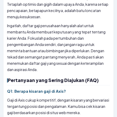
Tetaplah optimis dan gigih dalam upaya Anda, karena setiap
pencapaian, betapapun kecilnya, adalah batu loncatan
menuju kesuksesan.
Ingatlah, daftar gaji perusahaan hanyalah alat untuk
membantu Anda membuat keputusan yang tepat tentang
karier Anda. Fokuslah pada pertumbuhan dan
pengembangan Anda sendiri, dan jangan ragu untuk
meminta bantuan atau bimbingan jika diperlukan. Dengan
tekad dan semangat pantang menyerah, Anda pasti akan
menemukan daftar gaji yang sesuai dengan keterampilan
dan aspirasi Anda.
Pertanyaan yang Sering Diajukan (FAQ)
Q1: Berapa kisaran gaji di Axis?
Gaji di Axis cukup kompetitif, dengan kisaran yang bervariasi
tergantung posisi dan pengalaman. Kamu bisa cek kisaran
gaji berdasarkan posisi di situs web mereka.