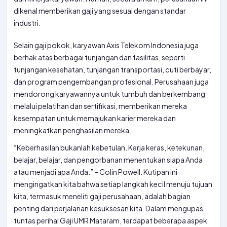
dikenal memberikan gaji yang sesuai dengan standar
industri.
Selain gaji pokok, karyawan Axis Telekom Indonesia juga
berhak atas berbagai tunjangan dan fasilitas, seperti
tunjangan kesehatan, tunjangan transportasi, cuti berbayar,
dan program pengembangan profesional. Perusahaan juga
mendorong karyawannya untuk tumbuh dan berkembang
melalui pelatihan dan sertifikasi, memberikan mereka
kesempatan untuk memajukan karier mereka dan
meningkatkan penghasilan mereka.
“Keberhasilan bukanlah kebetulan. Kerja keras, ketekunan,
belajar, belajar, dan pengorbanan menentukan siapa Anda
atau menjadi apa Anda.” – Colin Powell. Kutipan ini
mengingatkan kita bahwa setiap langkah kecil menuju tujuan
kita, termasuk meneliti gaji perusahaan, adalah bagian
penting dari perjalanan kesuksesan kita. Dalam mengupas
tuntas perihal Gaji UMR Mataram, terdapat beberapa aspek