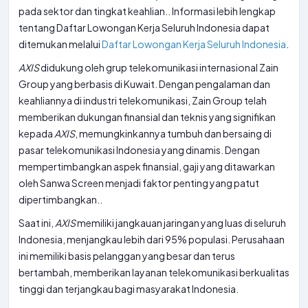
pada sektor dan tingkat keahlian.. Informasi lebih lengkap
tentang Daftar Lowongan Kerja Seluruh Indonesia dapat
ditemukan melalui
Daftar Lowongan Kerja Seluruh Indonesia
.
AXIS
didukung oleh grup telekomunikasi internasional Zain
Group yang berbasis di Kuwait. Dengan pengalaman dan
keahliannya di industri telekomunikasi, Zain Group telah
memberikan dukungan finansial dan teknis yang signifikan
kepada
AXIS
, memungkinkannya tumbuh dan bersaing di
pasar telekomunikasi Indonesia yang dinamis. Dengan
mempertimbangkan aspek finansial, gaji yang ditawarkan
oleh Sanwa Screen menjadi faktor penting yang patut
dipertimbangkan..
Saat ini,
AXIS
memiliki jangkauan jaringan yang luas di seluruh
Indonesia, menjangkau lebih dari 95% populasi. Perusahaan
ini memiliki basis pelanggan yang besar dan terus
bertambah, memberikan layanan telekomunikasi berkualitas
tinggi dan terjangkau bagi masyarakat Indonesia.