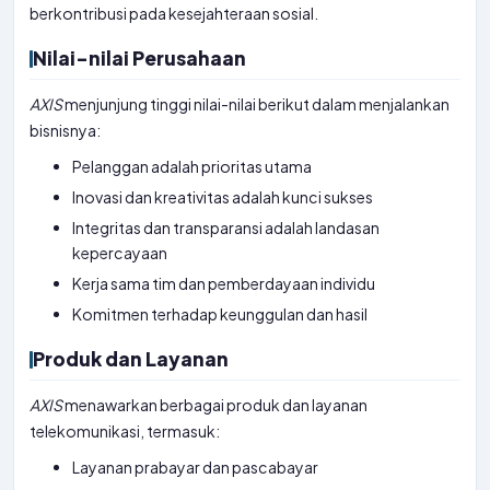
berkontribusi pada kesejahteraan sosial.
Nilai-nilai Perusahaan
AXIS
menjunjung tinggi nilai-nilai berikut dalam menjalankan
bisnisnya:
Pelanggan adalah prioritas utama
Inovasi dan kreativitas adalah kunci sukses
Integritas dan transparansi adalah landasan
kepercayaan
Kerja sama tim dan pemberdayaan individu
Komitmen terhadap keunggulan dan hasil
Produk dan Layanan
AXIS
menawarkan berbagai produk dan layanan
telekomunikasi, termasuk:
Layanan prabayar dan pascabayar