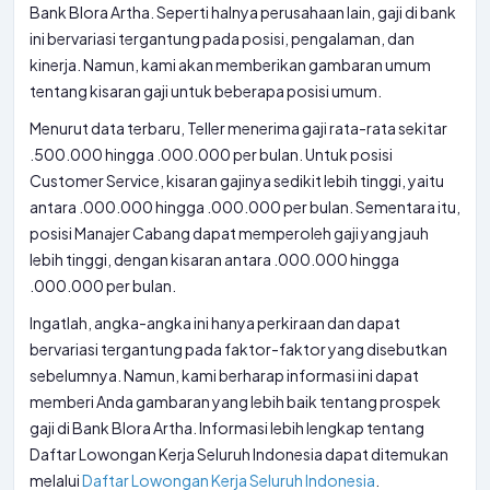
Bank Blora Artha. Seperti halnya perusahaan lain, gaji di bank
ini bervariasi tergantung pada posisi, pengalaman, dan
kinerja. Namun, kami akan memberikan gambaran umum
tentang kisaran gaji untuk beberapa posisi umum.
Menurut data terbaru, Teller menerima gaji rata-rata sekitar
.500.000 hingga .000.000 per bulan. Untuk posisi
Customer Service, kisaran gajinya sedikit lebih tinggi, yaitu
antara .000.000 hingga .000.000 per bulan. Sementara itu,
posisi Manajer Cabang dapat memperoleh gaji yang jauh
lebih tinggi, dengan kisaran antara .000.000 hingga
.000.000 per bulan.
Ingatlah, angka-angka ini hanya perkiraan dan dapat
bervariasi tergantung pada faktor-faktor yang disebutkan
sebelumnya. Namun, kami berharap informasi ini dapat
memberi Anda gambaran yang lebih baik tentang prospek
gaji di Bank Blora Artha. Informasi lebih lengkap tentang
Daftar Lowongan Kerja Seluruh Indonesia dapat ditemukan
melalui
Daftar Lowongan Kerja Seluruh Indonesia
.