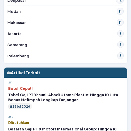
Denpasar
12
Medan
11
Makassar
11
Jakarta
9
Semarang
8
Palembang
8
Artikel Terkait
#1
Butuh Cepat!
Tabel Gaji PT Yasunli Abadi Utama Plastic: Hingga 10 Juta
Bonus Melimpah Lengkap Tunjangan
25 Jul 2026
#2
Dibutuhkan
Besaran Gaji PT X Motors Internasional Group: Hingga 18