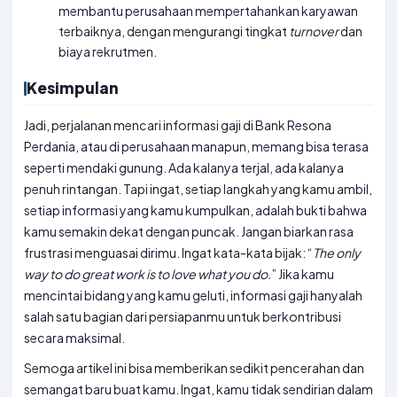
membantu perusahaan mempertahankan karyawan
terbaiknya, dengan mengurangi tingkat
turnover
dan
biaya rekrutmen.
Kesimpulan
Jadi, perjalanan mencari informasi gaji di Bank Resona
Perdania, atau di perusahaan manapun, memang bisa terasa
seperti mendaki gunung. Ada kalanya terjal, ada kalanya
penuh rintangan. Tapi ingat, setiap langkah yang kamu ambil,
setiap informasi yang kamu kumpulkan, adalah bukti bahwa
kamu semakin dekat dengan puncak. Jangan biarkan rasa
frustrasi menguasai dirimu. Ingat kata-kata bijak: “
The only
way to do great work is to love what you do.
” Jika kamu
mencintai bidang yang kamu geluti, informasi gaji hanyalah
salah satu bagian dari persiapanmu untuk berkontribusi
secara maksimal.
Semoga artikel ini bisa memberikan sedikit pencerahan dan
semangat baru buat kamu. Ingat, kamu tidak sendirian dalam