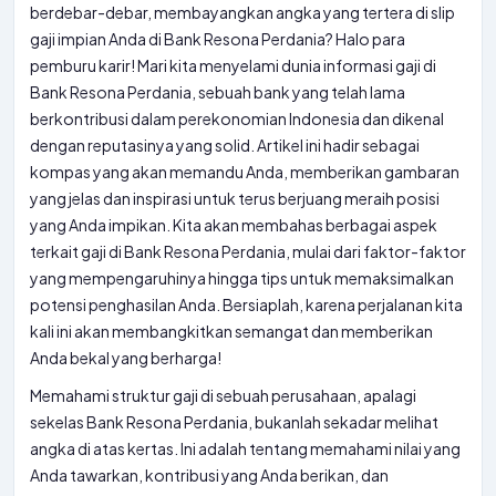
berdebar-debar, membayangkan angka yang tertera di slip
gaji impian Anda di Bank Resona Perdania? Halo para
pemburu karir! Mari kita menyelami dunia informasi gaji di
Bank Resona Perdania, sebuah bank yang telah lama
berkontribusi dalam perekonomian Indonesia dan dikenal
dengan reputasinya yang solid. Artikel ini hadir sebagai
kompas yang akan memandu Anda, memberikan gambaran
yang jelas dan inspirasi untuk terus berjuang meraih posisi
yang Anda impikan. Kita akan membahas berbagai aspek
terkait gaji di Bank Resona Perdania, mulai dari faktor-faktor
yang mempengaruhinya hingga tips untuk memaksimalkan
potensi penghasilan Anda. Bersiaplah, karena perjalanan kita
kali ini akan membangkitkan semangat dan memberikan
Anda bekal yang berharga!
Memahami struktur gaji di sebuah perusahaan, apalagi
sekelas Bank Resona Perdania, bukanlah sekadar melihat
angka di atas kertas. Ini adalah tentang memahami nilai yang
Anda tawarkan, kontribusi yang Anda berikan, dan