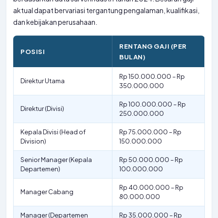
aktual dapat bervariasi tergantung pengalaman, kualifikasi,
dan kebijakan perusahaan.
RENTANG GAJI (PER
POSISI
BULAN)
Rp 150.000.000 – Rp
Direktur Utama
350.000.000
Rp 100.000.000 – Rp
Direktur (Divisi)
250.000.000
Kepala Divisi (Head of
Rp 75.000.000 – Rp
Division)
150.000.000
Senior Manager (Kepala
Rp 50.000.000 – Rp
Departemen)
100.000.000
Rp 40.000.000 – Rp
Manager Cabang
80.000.000
Manager (Departemen
Rp 35.000.000 – Rp