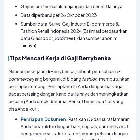
Gaji belum termasuk tunjangan dan benefit lainnya
Data diperbarui per 26 Oktober 2023
Sumber data: Survei Gaji Industri E-commerce &
Fashion Retail Indonesia 2024 (Estimasi berdasarkan
data Glassdoor, JobStreet, dan sumber anonim
lainnya)
Tips Mencari Kerja di Gaji Berrybenka
Mencari pekerjaan di Berrybenka, sebuah perusahaan
e-
commerce
yang bergerak di bidang
fashion
, membutuhkan
persiapan matang. Persiapkan diri Anda dengan baik agar
dapat bersaing dengan kandidat lainnya dan meningkatkan
peluang Anda untuk diterima. Berikut beberapa tips yang
bisa Anda ikuti:
Persiapan Dokumen:
Pastikan
CV
dan surat lamaran
Anda terstruktur dengan baik, ringkas, dan menyoroti
pengalaman serta keterampilan yang relevan dengan