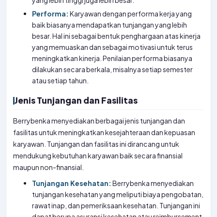
yang lebih tinggi juga lebih besar.
Performa:
Karyawan dengan performa kerja yang
baik biasanya mendapatkan tunjangan yang lebih
besar. Hal ini sebagai bentuk penghargaan atas kinerja
yang memuaskan dan sebagai motivasi untuk terus
meningkatkan kinerja. Penilaian performa biasanya
dilakukan secara berkala, misalnya setiap semester
atau setiap tahun.
Jenis Tunjangan dan Fasilitas
Berrybenka menyediakan berbagai jenis tunjangan dan
fasilitas untuk meningkatkan kesejahteraan dan kepuasan
karyawan. Tunjangan dan fasilitas ini dirancang untuk
mendukung kebutuhan karyawan baik secara finansial
maupun non-finansial.
Tunjangan Kesehatan:
Berrybenka menyediakan
tunjangan kesehatan yang meliputi biaya pengobatan,
rawat inap, dan pemeriksaan kesehatan. Tunjangan ini
dapat berupa asuransi kesehatan atau reimbursement