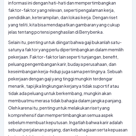
informasi ini dengan hati-hati dan mempertimbangkan
faktor-faktor yang relevan, seperti pengalaman kerja,
pendidikan, keterampilan, dan lokasi kerja. Dengan riset
yang teliti, kita bisa mendapatkan gambaran yang cukup
jelas tentang potensi penghasilan di Berrybenka.
Selain itu, penting untuk diingat bahwa gaji bukanlah satu-
satunya faktor yang perlu dipertimbangkan dalam memilih
pekerjaan. Faktor-faktor lain seperti tunjangan, benefit,
peluang pengembangan karir, budaya perusahaan, dan
keseimbangan kerja-hidup juga sama pentingnya. Sebuah
pekerjaan dengan gaji yang tinggi mungkin terdengar
menarik, tapi jika lingkungan kerjanya tidak suportif atau
tidak ada peluang untuk berkembang, mungkin akan
membuatmu merasa tidak bahagia dalam jangka panjang.
Oleh karena itu, penting untuk melakukan riset yang
komprehensif dan mempertimbangkan semua aspek
sebelum membuat keputusan. Ingatlah bahwa karir adalah
sebuah perjalanan panjang, dan kebahagiaan serta kepuasan