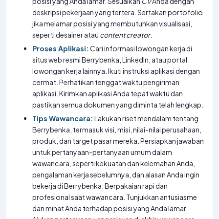
posisi yang Anda lamar. Sesuaikan
CV
Anda dengan
deskripsi pekerjaan yang tertera. Sertakan portofolio
jika melamar posisi yang membutuhkan visualisasi,
seperti desainer atau
content creator
.
Proses Aplikasi:
Cari informasi lowongan kerja di
situs web resmi Berrybenka, LinkedIn, atau portal
lowongan kerja lainnya. Ikuti instruksi aplikasi dengan
cermat. Perhatikan tenggat waktu pengiriman
aplikasi. Kirimkan aplikasi Anda tepat waktu dan
pastikan semua dokumen yang diminta telah lengkap.
Tips Wawancara:
Lakukan riset mendalam tentang
Berrybenka, termasuk visi, misi, nilai-nilai perusahaan,
produk, dan target pasar mereka. Persiapkan jawaban
untuk pertanyaan-pertanyaan umum dalam
wawancara, seperti kekuatan dan kelemahan Anda,
pengalaman kerja sebelumnya, dan alasan Anda ingin
bekerja di Berrybenka. Berpakaian rapi dan
profesional saat wawancara. Tunjukkan antusiasme
dan minat Anda terhadap posisi yang Anda lamar.