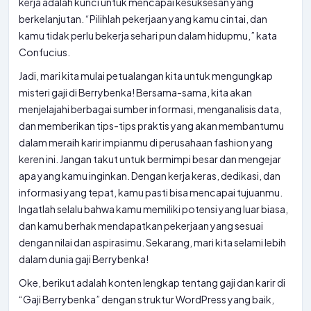
kerja adalah kunci untuk mencapai kesuksesan yang
berkelanjutan. “Pilihlah pekerjaan yang kamu cintai, dan
kamu tidak perlu bekerja sehari pun dalam hidupmu,” kata
Confucius.
Jadi, mari kita mulai petualangan kita untuk mengungkap
misteri gaji di Berrybenka! Bersama-sama, kita akan
menjelajahi berbagai sumber informasi, menganalisis data,
dan memberikan tips-tips praktis yang akan membantumu
dalam meraih karir impianmu di perusahaan fashion yang
keren ini. Jangan takut untuk bermimpi besar dan mengejar
apa yang kamu inginkan. Dengan kerja keras, dedikasi, dan
informasi yang tepat, kamu pasti bisa mencapai tujuanmu.
Ingatlah selalu bahwa kamu memiliki potensi yang luar biasa,
dan kamu berhak mendapatkan pekerjaan yang sesuai
dengan nilai dan aspirasimu. Sekarang, mari kita selami lebih
dalam dunia gaji Berrybenka!
Oke, berikut adalah konten lengkap tentang gaji dan karir di
“Gaji Berrybenka” dengan struktur WordPress yang baik,