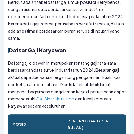
Berikut adalah tabel daftar gaji untuk posisi di Berrybenka,
dengan asumsi data berdasarkan survei industri e-
commerce dan fashion retail di Indonesia pada tahun 2024.
Karena data gaji internal perusahaan bersifat rahasia, data ini
adalah estimasi berdasarkan peran serupa di industri yang
sama.
Daftar Gaji Karyawan
Daftar gaji dibawah ini merupakan rentang gaji rata-rata
berdasarkan data survei industri tahun 2024. Besaran gaji
aktual dapat bervariasi tergantung pengalaman, kualifikasi,
dan kebijakan perusahaan. Mari kita telaah lebih lanjut
mengenai bagaimana pengalaman kerja di perusahaan dapat
memengaruhi
Gaji Sinar Metalindo
dan kesejahteraan
karyawan secara keseluruhan.
RENTANG GAJI (PER
POSISI
BULAN)