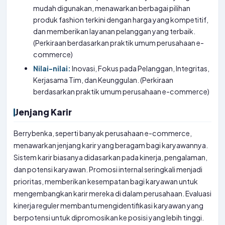
mudah digunakan, menawarkan berbagai pilihan
produk fashion terkini dengan harga yang kompetitif,
dan memberikan layanan pelanggan yang terbaik.
(Perkiraan berdasarkan praktik umum perusahaan e-
commerce)
Nilai-nilai:
Inovasi, Fokus pada Pelanggan, Integritas,
Kerjasama Tim, dan Keunggulan. (Perkiraan
berdasarkan praktik umum perusahaan e-commerce)
Jenjang Karir
Berrybenka, seperti banyak perusahaan e-commerce,
menawarkan jenjang karir yang beragam bagi karyawannya.
Sistem karir biasanya didasarkan pada kinerja, pengalaman,
dan potensi karyawan. Promosi internal seringkali menjadi
prioritas, memberikan kesempatan bagi karyawan untuk
mengembangkan karir mereka di dalam perusahaan. Evaluasi
kinerja reguler membantu mengidentifikasi karyawan yang
berpotensi untuk dipromosikan ke posisi yang lebih tinggi.