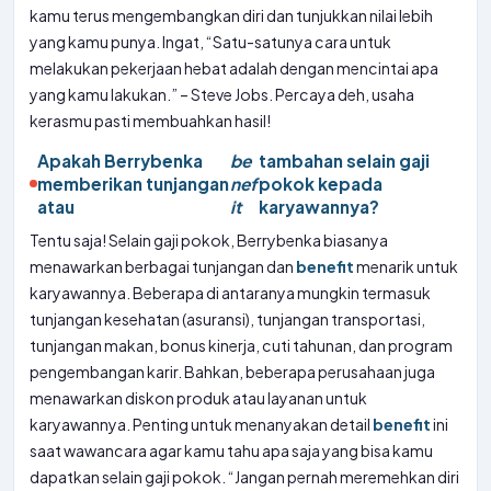
kamu terus mengembangkan diri dan tunjukkan nilai lebih
yang kamu punya. Ingat, “Satu-satunya cara untuk
melakukan pekerjaan hebat adalah dengan mencintai apa
yang kamu lakukan.” – Steve Jobs. Percaya deh, usaha
kerasmu pasti membuahkan hasil!
Apakah Berrybenka
be
tambahan selain gaji
memberikan tunjangan
nef
pokok kepada
atau
it
karyawannya?
Tentu saja! Selain gaji pokok, Berrybenka biasanya
menawarkan berbagai tunjangan dan
benefit
menarik untuk
karyawannya. Beberapa di antaranya mungkin termasuk
tunjangan kesehatan (asuransi), tunjangan transportasi,
tunjangan makan, bonus kinerja, cuti tahunan, dan program
pengembangan karir. Bahkan, beberapa perusahaan juga
menawarkan diskon produk atau layanan untuk
karyawannya. Penting untuk menanyakan detail
benefit
ini
saat wawancara agar kamu tahu apa saja yang bisa kamu
dapatkan selain gaji pokok. “Jangan pernah meremehkan diri