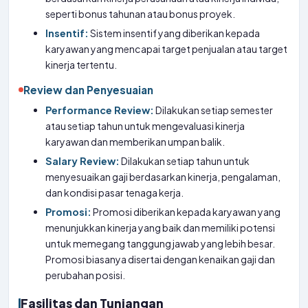
seperti bonus tahunan atau bonus proyek.
Insentif:
Sistem insentif yang diberikan kepada
karyawan yang mencapai target penjualan atau target
kinerja tertentu.
Review dan Penyesuaian
Performance Review:
Dilakukan setiap semester
atau setiap tahun untuk mengevaluasi kinerja
karyawan dan memberikan umpan balik.
Salary Review:
Dilakukan setiap tahun untuk
menyesuaikan gaji berdasarkan kinerja, pengalaman,
dan kondisi pasar tenaga kerja.
Promosi:
Promosi diberikan kepada karyawan yang
menunjukkan kinerja yang baik dan memiliki potensi
untuk memegang tanggung jawab yang lebih besar.
Promosi biasanya disertai dengan kenaikan gaji dan
perubahan posisi.
Fasilitas dan Tunjangan