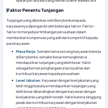
Ajukan pertanyaan yang relevan di akhir wawancara.
Faktor Penentu Tunjangan
Tunjangan yang diberikan oleh Berrybenka kepada
karyawannya dipengaruhi oleh beberapa faktor. Faktor-
faktor ini menjadi pertimbangan perusahaan dalam
memberikan kompensasi yang adil dan kompetitif kepada
para karyawan.
Masa Kerja:
Semakin lama seorang karyawan bekerja
di Berrybenka, semakin besar kemungkinan ia
mendapatkan tunjangan yang lebih besar. Hal ini
sebagai bentuk penghargaan atas loyalitas dan
kontribusi karyawan kepada perusahaan.
Level Jabatan:
Karyawan dengan level jabatan yang
lebih tinggi biasanya mendapatkan tunjangan yang
lebih besar dibandingkan dengan karyawan dengan
level jabatan yang lebih rendah. Hal ini karena tanggung
jawab dan kontribusi karyawan dengan level jabatan