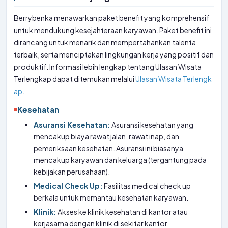
Berrybenka menawarkan paket benefit yang komprehensif
untuk mendukung kesejahteraan karyawan. Paket benefit ini
dirancang untuk menarik dan mempertahankan talenta
terbaik, serta menciptakan lingkungan kerja yang positif dan
produktif. Informasi lebih lengkap tentang Ulasan Wisata
Terlengkap dapat ditemukan melalui
Ulasan Wisata Terlengk
ap
.
Kesehatan
Asuransi Kesehatan:
Asuransi kesehatan yang
mencakup biaya rawat jalan, rawat inap, dan
pemeriksaan kesehatan. Asuransi ini biasanya
mencakup karyawan dan keluarga (tergantung pada
kebijakan perusahaan).
Medical Check Up:
Fasilitas medical check up
berkala untuk memantau kesehatan karyawan.
Klinik:
Akses ke klinik kesehatan di kantor atau
kerjasama dengan klinik di sekitar kantor.