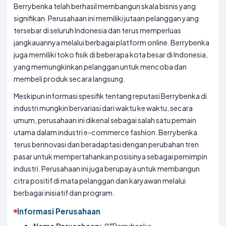
Berrybenka telah berhasil membangun skala bisnis yang
signifikan. Perusahaan ini memiliki jutaan pelanggan yang
tersebar di seluruh Indonesia dan terus memperluas
jangkauannya melalui berbagai platform online. Berrybenka
juga memiliki toko fisik di beberapa kota besar di Indonesia,
yang memungkinkan pelanggan untuk mencoba dan
membeli produk secara langsung.
Meskipun informasi spesifik tentang reputasi Berrybenka di
industri mungkin bervariasi dari waktu ke waktu, secara
umum, perusahaan ini dikenal sebagai salah satu pemain
utama dalam industri e-commerce fashion. Berrybenka
terus berinovasi dan beradaptasi dengan perubahan tren
pasar untuk mempertahankan posisinya sebagai pemimpin
industri. Perusahaan ini juga berupaya untuk membangun
citra positif di mata pelanggan dan karyawan melalui
berbagai inisiatif dan program.
Informasi Perusahaan