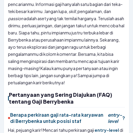
pencarianmu. Informasi gaji hanyalah satu bagian dari teka-
teki besar karirmu. Jangan lupa,
skill
, pengalaman, dan
passion
adalah aset yang tak ternilai harganya. Teruslah asah
dirimu, perluas jaringan, dan jangan takut untuk mencoba hal
baru. Siapa tahu, pintu impianmu justru terbuka lebar di
Berrybenka atau perusahaan impianmu lainnya. Sekarang,
ayo terus eksplorasi dan jangan ragu untuk berbagi
pengalamanmu di kolom komentar. Bersama, kita bisa
saling menginspirasi dan membantu mencapai tujuan karir
masing-masing! Kalau kamu punya pertanyaan atau ingin
berbagi tips lain, jangan sungkan ya! Sampai jumpa di
petualangan karir berikutnya!
Pertanyaan yang Sering Diajukan (FAQ)
tentang Gaji Berrybenka
Berapa perkiraan gaji rata-rata karyawan
entry-
?
di Berrybenka untuk posisi staf
level
Hai, pejuang karir! Mencari tahu perkiraan gaji
entry-level
di