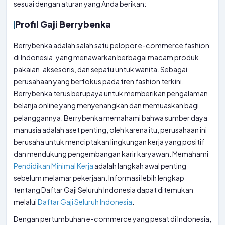
sesuai dengan aturan yang Anda berikan:
Profil Gaji Berrybenka
Berrybenka adalah salah satu pelopor e-commerce fashion
di Indonesia, yang menawarkan berbagai macam produk
pakaian, aksesoris, dan sepatu untuk wanita. Sebagai
perusahaan yang berfokus pada tren fashion terkini,
Berrybenka terus berupaya untuk memberikan pengalaman
belanja online yang menyenangkan dan memuaskan bagi
pelanggannya. Berrybenka memahami bahwa sumber daya
manusia adalah aset penting, oleh karena itu, perusahaan ini
berusaha untuk menciptakan lingkungan kerja yang positif
dan mendukung pengembangan karir karyawan. Memahami
Pendidikan Minimal Kerja
adalah langkah awal penting
sebelum melamar pekerjaan. Informasi lebih lengkap
tentang Daftar Gaji Seluruh Indonesia dapat ditemukan
melalui
Daftar Gaji Seluruh Indonesia
.
Dengan pertumbuhan e-commerce yang pesat di Indonesia,