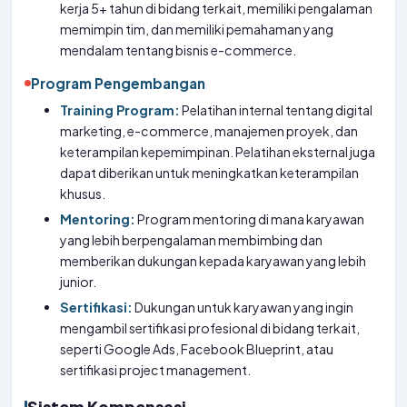
kerja 5+ tahun di bidang terkait, memiliki pengalaman
memimpin tim, dan memiliki pemahaman yang
mendalam tentang bisnis e-commerce.
Program Pengembangan
Training Program:
Pelatihan internal tentang digital
marketing, e-commerce, manajemen proyek, dan
keterampilan kepemimpinan. Pelatihan eksternal juga
dapat diberikan untuk meningkatkan keterampilan
khusus.
Mentoring:
Program mentoring di mana karyawan
yang lebih berpengalaman membimbing dan
memberikan dukungan kepada karyawan yang lebih
junior.
Sertifikasi:
Dukungan untuk karyawan yang ingin
mengambil sertifikasi profesional di bidang terkait,
seperti Google Ads, Facebook Blueprint, atau
sertifikasi project management.