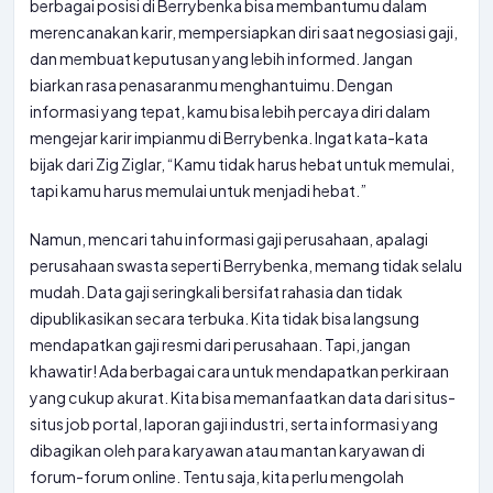
berbagai posisi di Berrybenka bisa membantumu dalam
merencanakan karir, mempersiapkan diri saat negosiasi gaji,
dan membuat keputusan yang lebih informed. Jangan
biarkan rasa penasaranmu menghantuimu. Dengan
informasi yang tepat, kamu bisa lebih percaya diri dalam
mengejar karir impianmu di Berrybenka. Ingat kata-kata
bijak dari Zig Ziglar, “Kamu tidak harus hebat untuk memulai,
tapi kamu harus memulai untuk menjadi hebat.”
Namun, mencari tahu informasi gaji perusahaan, apalagi
perusahaan swasta seperti Berrybenka, memang tidak selalu
mudah. Data gaji seringkali bersifat rahasia dan tidak
dipublikasikan secara terbuka. Kita tidak bisa langsung
mendapatkan gaji resmi dari perusahaan. Tapi, jangan
khawatir! Ada berbagai cara untuk mendapatkan perkiraan
yang cukup akurat. Kita bisa memanfaatkan data dari situs-
situs job portal, laporan gaji industri, serta informasi yang
dibagikan oleh para karyawan atau mantan karyawan di
forum-forum online. Tentu saja, kita perlu mengolah