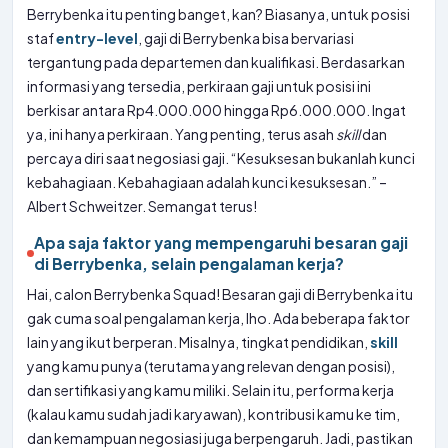
Berrybenka itu penting banget, kan? Biasanya, untuk posisi
staf
entry-level
, gaji di Berrybenka bisa bervariasi
tergantung pada departemen dan kualifikasi. Berdasarkan
informasi yang tersedia, perkiraan gaji untuk posisi ini
berkisar antara Rp4.000.000 hingga Rp6.000.000. Ingat
ya, ini hanya perkiraan. Yang penting, terus asah
skill
dan
percaya diri saat negosiasi gaji. “Kesuksesan bukanlah kunci
kebahagiaan. Kebahagiaan adalah kunci kesuksesan.” –
Albert Schweitzer. Semangat terus!
Apa saja faktor yang mempengaruhi besaran gaji
di Berrybenka, selain pengalaman kerja?
Hai, calon Berrybenka Squad! Besaran gaji di Berrybenka itu
gak cuma soal pengalaman kerja, lho. Ada beberapa faktor
lain yang ikut berperan. Misalnya, tingkat pendidikan,
skill
yang kamu punya (terutama yang relevan dengan posisi),
dan sertifikasi yang kamu miliki. Selain itu, performa kerja
(kalau kamu sudah jadi karyawan), kontribusi kamu ke tim,
dan kemampuan negosiasi juga berpengaruh. Jadi, pastikan