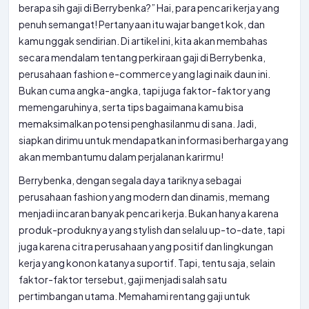
berapa sih gaji di Berrybenka?” Hai, para pencari kerja yang
penuh semangat! Pertanyaan itu wajar banget kok, dan
kamu nggak sendirian. Di artikel ini, kita akan membahas
secara mendalam tentang perkiraan gaji di Berrybenka,
perusahaan fashion e-commerce yang lagi naik daun ini.
Bukan cuma angka-angka, tapi juga faktor-faktor yang
memengaruhinya, serta tips bagaimana kamu bisa
memaksimalkan potensi penghasilanmu di sana. Jadi,
siapkan dirimu untuk mendapatkan informasi berharga yang
akan membantumu dalam perjalanan karirmu!
Berrybenka, dengan segala daya tariknya sebagai
perusahaan fashion yang modern dan dinamis, memang
menjadi incaran banyak pencari kerja. Bukan hanya karena
produk-produknya yang stylish dan selalu up-to-date, tapi
juga karena citra perusahaan yang positif dan lingkungan
kerja yang konon katanya suportif. Tapi, tentu saja, selain
faktor-faktor tersebut, gaji menjadi salah satu
pertimbangan utama. Memahami rentang gaji untuk