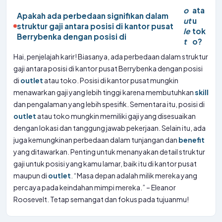
o
ata
Apakah ada perbedaan signifikan dalam
ut
u
struktur gaji antara posisi di kantor pusat
le
tok
Berrybenka dengan posisi di
t
o?
Hai, penjelajah karir! Biasanya, ada perbedaan dalam struktur
gaji antara posisi di kantor pusat Berrybenka dengan posisi
di
outlet
atau toko. Posisi di kantor pusat mungkin
menawarkan gaji yang lebih tinggi karena membutuhkan
skill
dan pengalaman yang lebih spesifik. Sementara itu, posisi di
outlet
atau toko mungkin memiliki gaji yang disesuaikan
dengan lokasi dan tanggung jawab pekerjaan. Selain itu, ada
juga kemungkinan perbedaan dalam tunjangan dan
benefit
yang ditawarkan. Penting untuk menanyakan detail struktur
gaji untuk posisi yang kamu lamar, baik itu di kantor pusat
maupun di
outlet
. “Masa depan adalah milik mereka yang
percaya pada keindahan mimpi mereka.” – Eleanor
Roosevelt. Tetap semangat dan fokus pada tujuanmu!