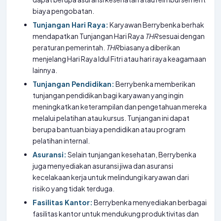
biaya pengobatan.
Tunjangan Hari Raya:
Karyawan Berrybenka berhak
mendapatkan Tunjangan Hari Raya
THR
sesuai dengan
peraturan pemerintah.
THR
biasanya diberikan
menjelang Hari Raya Idul Fitri atau hari raya keagamaan
lainnya.
Tunjangan Pendidikan:
Berrybenka memberikan
tunjangan pendidikan bagi karyawan yang ingin
meningkatkan keterampilan dan pengetahuan mereka
melalui pelatihan atau kursus. Tunjangan ini dapat
berupa bantuan biaya pendidikan atau program
pelatihan internal.
Asuransi:
Selain tunjangan kesehatan, Berrybenka
juga menyediakan asuransi jiwa dan asuransi
kecelakaan kerja untuk melindungi karyawan dari
risiko yang tidak terduga.
Fasilitas Kantor:
Berrybenka menyediakan berbagai
fasilitas kantor untuk mendukung produktivitas dan