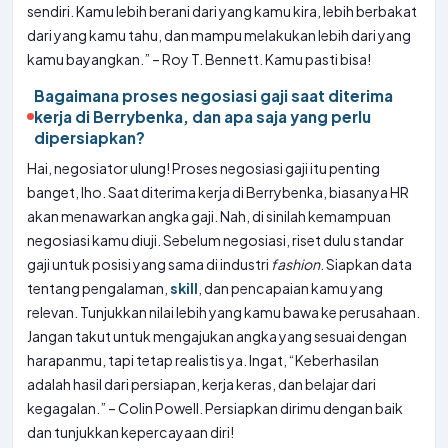
sendiri. Kamu lebih berani dari yang kamu kira, lebih berbakat
dari yang kamu tahu, dan mampu melakukan lebih dari yang
kamu bayangkan.” – Roy T. Bennett. Kamu pasti bisa!
Bagaimana proses negosiasi gaji saat diterima
kerja di Berrybenka, dan apa saja yang perlu
dipersiapkan?
Hai, negosiator ulung! Proses negosiasi gaji itu penting
banget, lho. Saat diterima kerja di Berrybenka, biasanya HR
akan menawarkan angka gaji. Nah, di sinilah kemampuan
negosiasi kamu diuji. Sebelum negosiasi, riset dulu standar
gaji untuk posisi yang sama di industri
fashion
. Siapkan data
tentang pengalaman,
skill
, dan pencapaian kamu yang
relevan. Tunjukkan nilai lebih yang kamu bawa ke perusahaan.
Jangan takut untuk mengajukan angka yang sesuai dengan
harapanmu, tapi tetap realistis ya. Ingat, “Keberhasilan
adalah hasil dari persiapan, kerja keras, dan belajar dari
kegagalan.” – Colin Powell. Persiapkan dirimu dengan baik
dan tunjukkan kepercayaan diri!