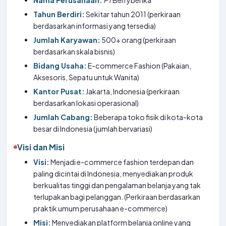
Nama Perusahaan:
PT
Berrybenka
Tahun Berdiri:
Sekitar tahun 2011 (perkiraan
berdasarkan informasi yang tersedia)
Jumlah Karyawan:
500+ orang (perkiraan
berdasarkan skala bisnis)
Bidang Usaha:
E-commerce Fashion (Pakaian,
Aksesoris, Sepatu untuk Wanita)
Kantor Pusat:
Jakarta, Indonesia (perkiraan
berdasarkan lokasi operasional)
Jumlah Cabang:
Beberapa toko fisik di kota-kota
besar di Indonesia (jumlah bervariasi)
Visi dan Misi
Visi:
Menjadi e-commerce fashion terdepan dan
paling dicintai di Indonesia, menyediakan produk
berkualitas tinggi dan pengalaman belanja yang tak
terlupakan bagi pelanggan. (Perkiraan berdasarkan
praktik umum perusahaan e-commerce)
Misi:
Menyediakan platform belanja online yang