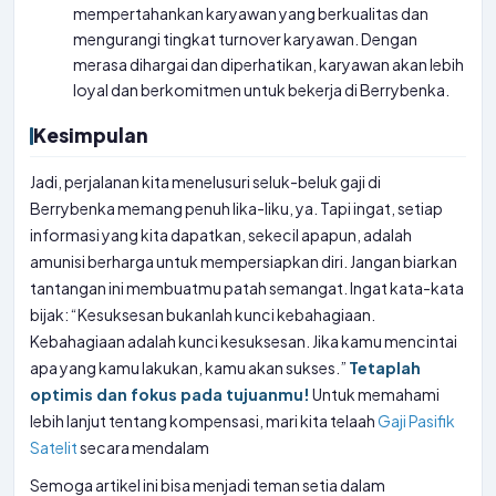
mempertahankan karyawan yang berkualitas dan
mengurangi tingkat turnover karyawan. Dengan
merasa dihargai dan diperhatikan, karyawan akan lebih
loyal dan berkomitmen untuk bekerja di Berrybenka.
Kesimpulan
Jadi, perjalanan kita menelusuri seluk-beluk gaji di
Berrybenka memang penuh lika-liku, ya. Tapi ingat, setiap
informasi yang kita dapatkan, sekecil apapun, adalah
amunisi berharga untuk mempersiapkan diri. Jangan biarkan
tantangan ini membuatmu patah semangat. Ingat kata-kata
bijak: “Kesuksesan bukanlah kunci kebahagiaan.
Kebahagiaan adalah kunci kesuksesan. Jika kamu mencintai
apa yang kamu lakukan, kamu akan sukses.”
Tetaplah
optimis dan fokus pada tujuanmu!
Untuk memahami
lebih lanjut tentang kompensasi, mari kita telaah
Gaji Pasifik
Satelit
secara mendalam
Semoga artikel ini bisa menjadi teman setia dalam