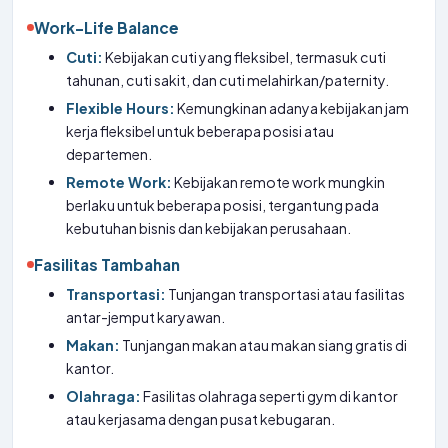
Work-Life Balance
Cuti:
Kebijakan cuti yang fleksibel, termasuk cuti
tahunan, cuti sakit, dan cuti melahirkan/paternity.
Flexible Hours:
Kemungkinan adanya kebijakan jam
kerja fleksibel untuk beberapa posisi atau
departemen.
Remote Work:
Kebijakan remote work mungkin
berlaku untuk beberapa posisi, tergantung pada
kebutuhan bisnis dan kebijakan perusahaan.
Fasilitas Tambahan
Transportasi:
Tunjangan transportasi atau fasilitas
antar-jemput karyawan.
Makan:
Tunjangan makan atau makan siang gratis di
kantor.
Olahraga:
Fasilitas olahraga seperti gym di kantor
atau kerjasama dengan pusat kebugaran.