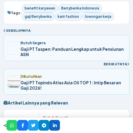
benefit karyawan
Berrybenka Indonesia
Tags:
gaji Berrybenka
karir fashion
lowongan kerja
SEBELUMNYA
Butuh Segera
Gaji PT Taspen: Panduan Lengkap untuk Pensiunan
ASN
BERIKUTNYA
Dibutuhkan
Gaji PT Topindo Atlas Asia Oli TOP 1 : Intip Besaran
Gaji 2026!
Artikel Lainnya yang Relevan
Butuh Cepat!
Tabel Gaji PT Yasunli Abadi Utama
Plastic: Hingga 10 Juta Bonus