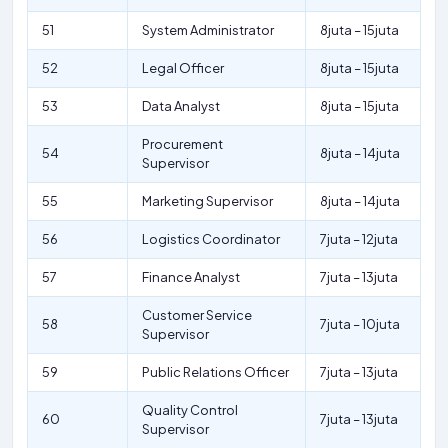
51
System Administrator
8juta – 15juta
52
Legal Officer
8juta – 15juta
53
Data Analyst
8juta – 15juta
Procurement
54
8juta – 14juta
Supervisor
55
Marketing Supervisor
8juta – 14juta
56
Logistics Coordinator
7juta – 12juta
57
Finance Analyst
7juta – 13juta
Customer Service
58
7juta – 10juta
Supervisor
59
Public Relations Officer
7juta – 13juta
Quality Control
60
7juta – 13juta
Supervisor