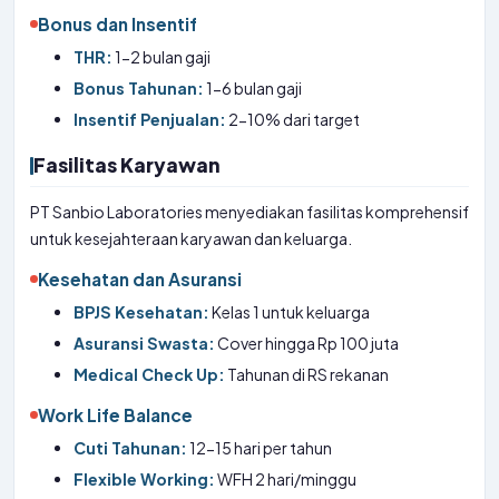
Bonus dan Insentif
THR:
1-2 bulan gaji
Bonus Tahunan:
1-6 bulan gaji
Insentif Penjualan:
2-10% dari target
Fasilitas Karyawan
PT Sanbio Laboratories menyediakan fasilitas komprehensif
untuk kesejahteraan karyawan dan keluarga.
Kesehatan dan Asuransi
BPJS Kesehatan:
Kelas 1 untuk keluarga
Asuransi Swasta:
Cover hingga Rp 100 juta
Medical Check Up:
Tahunan di RS rekanan
Work Life Balance
Cuti Tahunan:
12-15 hari per tahun
Flexible Working:
WFH 2 hari/minggu