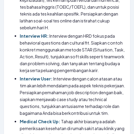
kepribadian), tes kemampuan verbal dan numerical,
tes bahasa Inggris (TOEIC/TOEFL), dan untuk posisi
teknis ada tes keahlian spesifik. Persiapkan dengan
latihan soal-soal tes online dan istirahat cukup
sebelum hari H.
Interview HR:
Interview dengan HRD fokus pada
behavioral questions dan cultural fit. Siapkan contoh
konkret menggunakan metode STAR (Situation, Task,
Action, Result), tunjukkan soft skills seperti teamwork
dan problem solving, dan tanyakan tentang budaya
kerja serta peluang pengembangan karir.
Interview User:
Interview dengan calon atasan atau
tim akan lebih mendalam pada aspek teknis pekerjaan.
Persiapkan pemahaman job description dengan baik,
siapkan menjawab case study atau technical
questions, tunjukkan antusiasme terhadap role dan
bagaimana Anda bisa berkontribusi untuk tim.
Medical Check Up:
Tahap akhir biasanya adalah
pemeriksaan kesehatan di rumah sakit atau klinik yang