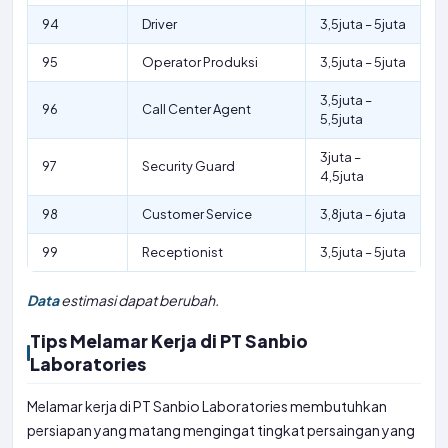
94
Driver
3,5juta – 5juta
95
Operator Produksi
3,5juta – 5juta
3,5juta –
96
Call Center Agent
5,5juta
3juta –
97
Security Guard
4,5juta
98
Customer Service
3,8juta – 6juta
99
Receptionist
3,5juta – 5juta
Data
estimasi dapat berubah.
Tips Melamar Kerja di PT Sanbio
Laboratories
Melamar kerja di PT Sanbio Laboratories membutuhkan
persiapan yang matang mengingat tingkat persaingan yang