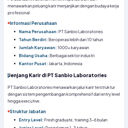
menawarkan peluang karir menjanjikan dengan budaya kerja
profesional.
Informasi Perusahaan
Nama Perusahaan:
PT Sanbio Laboratories
Tahun Berdiri:
Beroperasi lebih dari 10 tahun
Jumlah Karyawan:
1000+ karyawan
Bidang Usaha:
Berbagai sektor industri
Kantor Pusat:
Jakarta, Indonesia
Jenjang Karir di PT Sanbio Laboratories
PT Sanbio Laboratories menawarkan jalur karir terstruktur
dengan sistem pengembangan komprehensif dari entry level
hingga executive.
Struktur Jabatan
Entry Level:
Fresh graduate, training 3-6 bulan
Junior Level:
Pengalaman 1-3 tahun