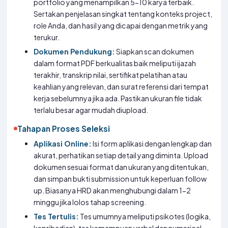
portfolio yang menampilkan 5-10 karya terbaik.
Sertakan penjelasan singkat tentang konteks project,
role Anda, dan hasil yang dicapai dengan metrik yang
terukur.
Dokumen Pendukung:
Siapkan scan dokumen
dalam format PDF berkualitas baik meliputi ijazah
terakhir, transkrip nilai, sertifikat pelatihan atau
keahlian yang relevan, dan surat referensi dari tempat
kerja sebelumnya jika ada. Pastikan ukuran file tidak
terlalu besar agar mudah diupload.
Tahapan Proses Seleksi
Aplikasi Online:
Isi form aplikasi dengan lengkap dan
akurat, perhatikan setiap detail yang diminta. Upload
dokumen sesuai format dan ukuran yang ditentukan,
dan simpan bukti submission untuk keperluan follow
up. Biasanya HRD akan menghubungi dalam 1-2
minggu jika lolos tahap screening.
Tes Tertulis:
Tes umumnya meliputi psikotes (logika,