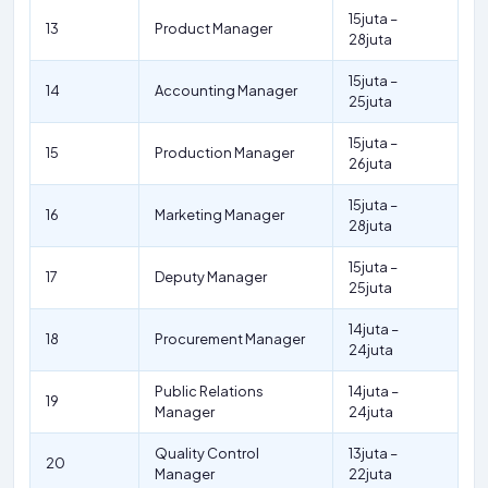
15juta –
13
Product Manager
28juta
15juta –
14
Accounting Manager
25juta
15juta –
15
Production Manager
26juta
15juta –
16
Marketing Manager
28juta
15juta –
17
Deputy Manager
25juta
14juta –
18
Procurement Manager
24juta
Public Relations
14juta –
19
Manager
24juta
Quality Control
13juta –
20
Manager
22juta