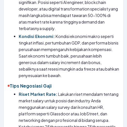
signifikan. Posisi seperti AI engineer, blockchain
developer, atau digital transformation specialist yang
masih langka bisa mendapat tawaran 50-100% di
atas market rate karena tingginya demand dan
terbatasnya supply.
Kondisi Ekonomi:
Kondisi ekonomi makro seperti
tingkat inflasi, pertumbuhan GDP, dan performa bisnis
perusahaan mempengaruhi kebijakan kompensasi.
Saat ekonomi tumbuh baik, perusahaan lebih
generous dalam salary increment dan bonus,
sebaliknya saat resesi mungkin ada freeze atau bahkan
penyesuaian ke bawah.
Tips Negosiasi Gaji
Riset Market Rate:
Lakukan riset mendalam tentang
market salary untuk posisi dan industry Anda
menggunakan salary survey dari konsultan HR,
platform seperti Glassdoor atau JobStreet, dan
networking dengan profesional di bidang serupa.
Ketahui range 25th percentile hingga 75th percentile