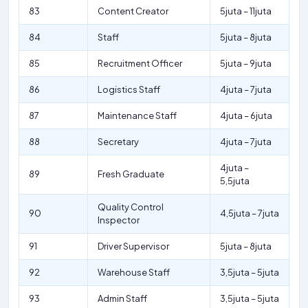
83
Content Creator
5juta – 11juta
84
Staff
5juta – 8juta
85
Recruitment Officer
5juta – 9juta
86
Logistics Staff
4juta – 7juta
87
Maintenance Staff
4juta – 6juta
88
Secretary
4juta – 7juta
4juta –
89
Fresh Graduate
5,5juta
Quality Control
90
4,5juta – 7juta
Inspector
91
Driver Supervisor
5juta – 8juta
92
Warehouse Staff
3,5juta – 5juta
93
Admin Staff
3,5juta – 5juta