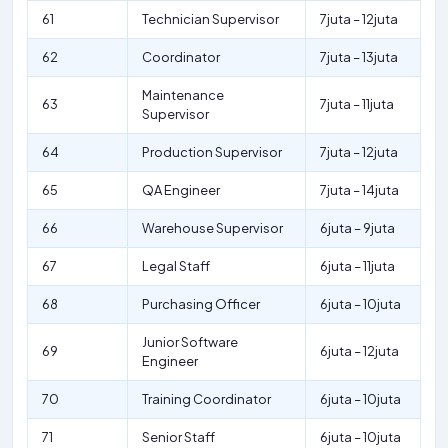
61
Technician Supervisor
7juta – 12juta
62
Coordinator
7juta – 13juta
Maintenance
63
7juta – 11juta
Supervisor
64
Production Supervisor
7juta – 12juta
65
QA Engineer
7juta – 14juta
66
Warehouse Supervisor
6juta – 9juta
67
Legal Staff
6juta – 11juta
68
Purchasing Officer
6juta – 10juta
Junior Software
69
6juta – 12juta
Engineer
70
Training Coordinator
6juta – 10juta
71
Senior Staff
6juta – 10juta