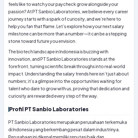
feels like to watch your paycheck grow alongside your
passion? At PT Sanbio Laboratories, we believe every career
journey starts with a spark of curiosity, and we’re here to
help you fan that flame. Let’s explore how your next salary
milestone can be more than a number—it can be a stepping
stone toward future you envision.
The biotech landscape in Indonesia is buzzing with
innovation, and PT Sanbio Laboratories stands at the
forefront, turning scientific breakthroughs into real‑world
impact. Understanding the salary trends here isn’t just about
numbers; it’s a glimpse into the opportunities waiting for
talent who dare to grow with us, proving that dedication and
curiosity are rewarded every step of the way.
Profil PT Sanbio Laboratories
PT Sanbio Laboratories merupakan perusahaan terkemuka
di Indonesia yang berkembang pesat dalam industrinya.
Perusahaan ini dikenal memiliki reputasi baik dan