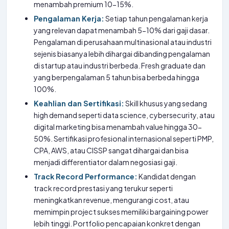
menambah premium 10-15%.
Pengalaman Kerja:
Setiap tahun pengalaman kerja
yang relevan dapat menambah 5-10% dari gaji dasar.
Pengalaman di perusahaan multinasional atau industri
sejenis biasanya lebih dihargai dibanding pengalaman
di startup atau industri berbeda. Fresh graduate dan
yang berpengalaman 5 tahun bisa berbeda hingga
100%.
Keahlian dan Sertifikasi:
Skill khusus yang sedang
high demand seperti data science, cybersecurity, atau
digital marketing bisa menambah value hingga 30-
50%. Sertifikasi profesional internasional seperti PMP,
CPA, AWS, atau CISSP sangat dihargai dan bisa
menjadi differentiator dalam negosiasi gaji.
Track Record Performance:
Kandidat dengan
track record prestasi yang terukur seperti
meningkatkan revenue, mengurangi cost, atau
memimpin project sukses memiliki bargaining power
lebih tinggi. Portfolio pencapaian konkret dengan