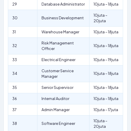
29
Database Administrator
10juta – 18juta
10juta –
30
Business Development
20juta
31
Warehouse Manager
10juta – 18juta
Risk Management
32
10juta – 18juta
Officer
33
Electrical Engineer
10juta – 19juta
Customer Service
34
10juta – 18juta
Manager
35
Senior Supervisor
10juta – 18juta
36
Internal Auditor
10juta – 18juta
37
Admin Manager
10juta – 17juta
10juta –
38
Software Engineer
20juta