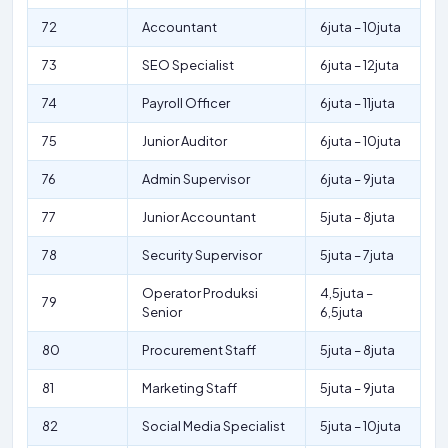
72
Accountant
6juta – 10juta
73
SEO Specialist
6juta – 12juta
74
Payroll Officer
6juta – 11juta
75
Junior Auditor
6juta – 10juta
76
Admin Supervisor
6juta – 9juta
77
Junior Accountant
5juta – 8juta
78
Security Supervisor
5juta – 7juta
Operator Produksi
4,5juta –
79
Senior
6,5juta
80
Procurement Staff
5juta – 8juta
81
Marketing Staff
5juta – 9juta
82
Social Media Specialist
5juta – 10juta