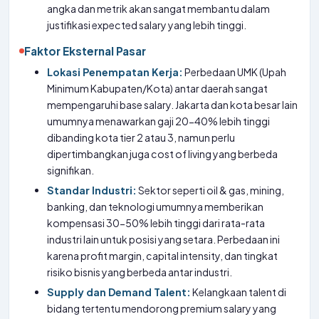
angka dan metrik akan sangat membantu dalam
justifikasi expected salary yang lebih tinggi.
Faktor Eksternal Pasar
Lokasi Penempatan Kerja:
Perbedaan UMK (Upah
Minimum Kabupaten/Kota) antar daerah sangat
mempengaruhi base salary. Jakarta dan kota besar lain
umumnya menawarkan gaji 20-40% lebih tinggi
dibanding kota tier 2 atau 3, namun perlu
dipertimbangkan juga cost of living yang berbeda
signifikan.
Standar Industri:
Sektor seperti oil & gas, mining,
banking, dan teknologi umumnya memberikan
kompensasi 30-50% lebih tinggi dari rata-rata
industri lain untuk posisi yang setara. Perbedaan ini
karena profit margin, capital intensity, dan tingkat
risiko bisnis yang berbeda antar industri.
Supply dan Demand Talent:
Kelangkaan talent di
bidang tertentu mendorong premium salary yang