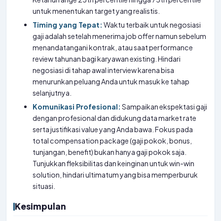
untuk menentukan target yang realistis.
Timing yang Tepat:
Waktu terbaik untuk negosiasi
gaji adalah setelah menerima job offer namun sebelum
menandatangani kontrak, atau saat performance
review tahunan bagi karyawan existing. Hindari
negosiasi di tahap awal interview karena bisa
menurunkan peluang Anda untuk masuk ke tahap
selanjutnya.
Komunikasi Profesional:
Sampaikan ekspektasi gaji
dengan profesional dan didukung data market rate
serta justifikasi value yang Anda bawa. Fokus pada
total compensation package (gaji pokok, bonus,
tunjangan, benefit) bukan hanya gaji pokok saja.
Tunjukkan fleksibilitas dan keinginan untuk win-win
solution, hindari ultimatum yang bisa memperburuk
situasi.
Kesimpulan