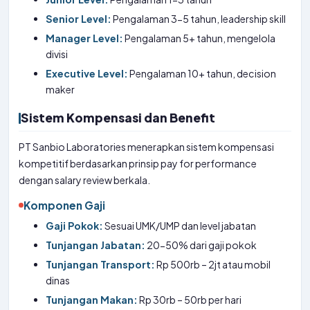
Senior Level:
Pengalaman 3-5 tahun, leadership skill
Manager Level:
Pengalaman 5+ tahun, mengelola
divisi
Executive Level:
Pengalaman 10+ tahun, decision
maker
Sistem Kompensasi dan Benefit
PT Sanbio Laboratories menerapkan sistem kompensasi
kompetitif berdasarkan prinsip pay for performance
dengan salary review berkala.
Komponen Gaji
Gaji Pokok:
Sesuai UMK/UMP dan level jabatan
Tunjangan Jabatan:
20-50% dari gaji pokok
Tunjangan Transport:
Rp 500rb – 2jt atau mobil
dinas
Tunjangan Makan:
Rp 30rb – 50rb per hari