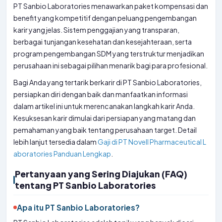
PT Sanbio Laboratories menawarkan paket kompensasi dan
benefit yang kompetitif dengan peluang pengembangan
karir yang jelas. Sistem penggajian yang transparan,
berbagai tunjangan kesehatan dan kesejahteraan, serta
program pengembangan SDM yang terstruktur menjadikan
perusahaan ini sebagai pilihan menarik bagi para profesional.
Bagi Anda yang tertarik berkarir di PT Sanbio Laboratories,
persiapkan diri dengan baik dan manfaatkan informasi
dalam artikel ini untuk merencanakan langkah karir Anda.
Kesuksesan karir dimulai dari persiapan yang matang dan
pemahaman yang baik tentang perusahaan target. Detail
lebih lanjut tersedia dalam
Gaji di PT Novell Pharmaceutical L
aboratories Panduan Lengkap
.
Pertanyaan yang Sering Diajukan (FAQ)
tentang PT Sanbio Laboratories
Apa itu PT Sanbio Laboratories?