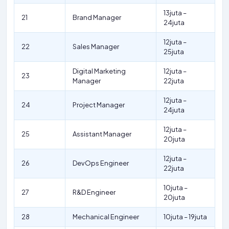
13juta –
21
Brand Manager
24juta
12juta –
22
Sales Manager
25juta
Digital Marketing
12juta –
23
Manager
22juta
12juta –
24
Project Manager
24juta
12juta –
25
Assistant Manager
20juta
12juta –
26
DevOps Engineer
22juta
10juta –
27
R&D Engineer
20juta
28
Mechanical Engineer
10juta – 19juta