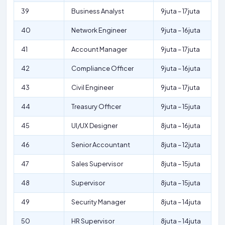
39
Business Analyst
9juta – 17juta
40
Network Engineer
9juta – 16juta
41
Account Manager
9juta – 17juta
42
Compliance Officer
9juta – 16juta
43
Civil Engineer
9juta – 17juta
44
Treasury Officer
9juta – 15juta
45
UI/UX Designer
8juta – 16juta
46
Senior Accountant
8juta – 12juta
47
Sales Supervisor
8juta – 15juta
48
Supervisor
8juta – 15juta
49
Security Manager
8juta – 14juta
50
HR Supervisor
8juta – 14juta