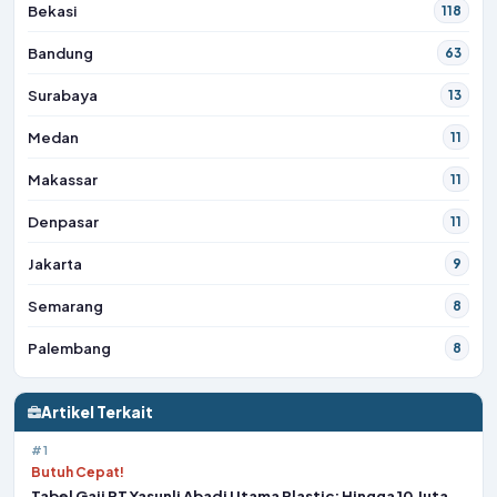
Bekasi
118
Bandung
63
Surabaya
13
Medan
11
Makassar
11
Denpasar
11
Jakarta
9
Semarang
8
Palembang
8
Artikel Terkait
#1
Butuh Cepat!
Tabel Gaji PT Yasunli Abadi Utama Plastic: Hingga 10 Juta