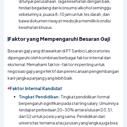
ditunjuk perusahaan. Jaga kesehatan dengan baik,
hindari begadang dan konsumsi alkohol seminggu
sebelumnya, puasa 8-10 jam untuk tes darah, dan
bawa dokumen riwayat medis jika memiliki kondisi
kesehatan khusus.
Faktor yang Mempengaruhi Besaran Gaji
Besaran gaji yang ditawarkan di PT Sanbio Laboratories
dipengaruhi oleh kombinasi berbagai faktor internal dan
eksternal. Memahami faktor-faktor ini penting untuk
negosiasi gaji yang efektif dan perencanaan pengembangan
karir jangka panjang yang lebih baik.
Faktor Internal Kandidat
Tingkat Pendidikan:
Tingkat pendidikan formal
berpengaruh signifikan pada starting salary. Umumnya
terdapat perbedaan 20-30% antara lulusan D3, S1,
dan S2 untuk posisi yang sama. Pendidikan dari
universitas ternama atau jurusan yang langka juga bisa