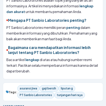
PT Sanbio Laboratories adalah topik yang banyak dicari
informasinya. Artikel ini menyediakan informasi
lengkap
dan akurat
untuk membantu pemahaman Anda.
Mengapa PT Sanbio Laboratories penting?
PT Sanbio Laboratories memiliki peran
penting
dalam
memberikan informasi yang dibutuhkan. Pemahaman yang
baik akan memberikan manfaat bagi Anda.
Bagaimana cara mendapatkan informasi lebih
lanjut tentang PT Sanbio Laboratories?
Baca artikel
lengkap
di atas atau hubungi sumber resmi
terkait. Pastikan selalu memperbarui informasi karena detail
dapat berubah.
asuransi jiwa
gaji bersih
liputan g
Tags:
PT Sanbio Laboratories
tunjangan hari raya