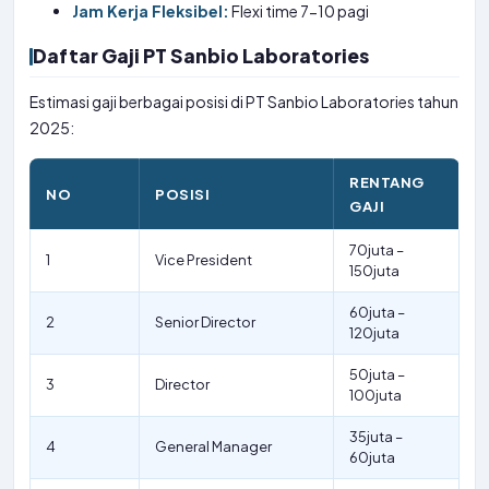
Jam Kerja Fleksibel:
Flexi time 7-10 pagi
Daftar Gaji PT Sanbio Laboratories
Estimasi gaji berbagai posisi di PT Sanbio Laboratories tahun
2025:
RENTANG
NO
POSISI
GAJI
70juta –
1
Vice President
150juta
60juta –
2
Senior Director
120juta
50juta –
3
Director
100juta
35juta –
4
General Manager
60juta