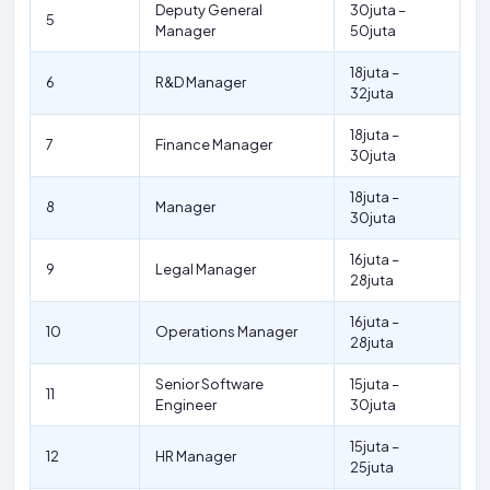
Deputy General
30juta –
5
Manager
50juta
18juta –
6
R&D Manager
32juta
18juta –
7
Finance Manager
30juta
18juta –
8
Manager
30juta
16juta –
9
Legal Manager
28juta
16juta –
10
Operations Manager
28juta
Senior Software
15juta –
11
Engineer
30juta
15juta –
12
HR Manager
25juta