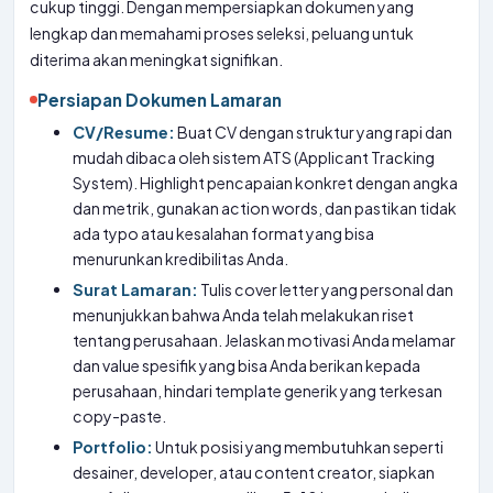
cukup tinggi. Dengan mempersiapkan dokumen yang
lengkap dan memahami proses seleksi, peluang untuk
diterima akan meningkat signifikan.
Persiapan Dokumen Lamaran
CV/Resume:
Buat CV dengan struktur yang rapi dan
mudah dibaca oleh sistem ATS (Applicant Tracking
System). Highlight pencapaian konkret dengan angka
dan metrik, gunakan action words, dan pastikan tidak
ada typo atau kesalahan format yang bisa
menurunkan kredibilitas Anda.
Surat Lamaran:
Tulis cover letter yang personal dan
menunjukkan bahwa Anda telah melakukan riset
tentang perusahaan. Jelaskan motivasi Anda melamar
dan value spesifik yang bisa Anda berikan kepada
perusahaan, hindari template generik yang terkesan
copy-paste.
Portfolio:
Untuk posisi yang membutuhkan seperti
desainer, developer, atau content creator, siapkan