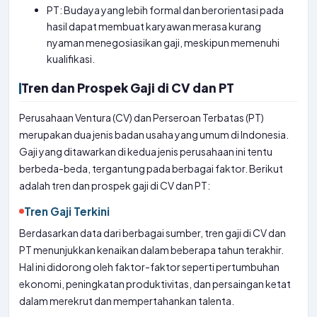
PT: Budaya yang lebih formal dan berorientasi pada
hasil dapat membuat karyawan merasa kurang
nyaman menegosiasikan gaji, meskipun memenuhi
kualifikasi.
Tren dan Prospek Gaji di CV dan PT
Perusahaan Ventura (CV) dan Perseroan Terbatas (PT)
merupakan dua jenis badan usaha yang umum di Indonesia.
Gaji yang ditawarkan di kedua jenis perusahaan ini tentu
berbeda-beda, tergantung pada berbagai faktor. Berikut
adalah tren dan prospek gaji di CV dan PT:
Tren Gaji Terkini
Berdasarkan data dari berbagai sumber, tren gaji di CV dan
PT menunjukkan kenaikan dalam beberapa tahun terakhir.
Hal ini didorong oleh faktor-faktor seperti pertumbuhan
ekonomi, peningkatan produktivitas, dan persaingan ketat
dalam merekrut dan mempertahankan talenta.