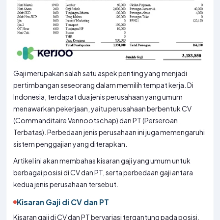
Gaji merupakan salah satu aspek penting yang menjadi
pertimbangan seseorang dalam memilih tempat kerja. Di
Indonesia, terdapat dua jenis perusahaan yang umum
menawarkan pekerjaan, yaitu perusahaan berbentuk CV
(Commanditaire Vennootschap) dan PT (Perseroan
Terbatas). Perbedaan jenis perusahaan ini juga memengaruhi
sistem penggajian yang diterapkan.
Artikel ini akan membahas kisaran gaji yang umum untuk
berbagai posisi di CV dan PT, serta perbedaan gaji antara
kedua jenis perusahaan tersebut.
Kisaran Gaji di CV dan PT
Kisaran gaji di CV dan PT bervariasi tergantung pada posisi,