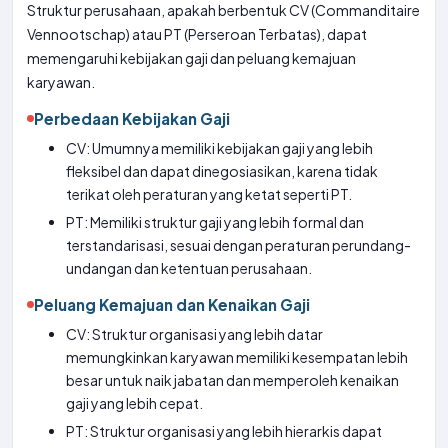
Struktur perusahaan, apakah berbentuk CV (Commanditaire
Vennootschap) atau PT (Perseroan Terbatas), dapat
memengaruhi kebijakan gaji dan peluang kemajuan
karyawan.
Perbedaan Kebijakan Gaji
CV: Umumnya memiliki kebijakan gaji yang lebih
fleksibel dan dapat dinegosiasikan, karena tidak
terikat oleh peraturan yang ketat seperti PT.
PT: Memiliki struktur gaji yang lebih formal dan
terstandarisasi, sesuai dengan peraturan perundang-
undangan dan ketentuan perusahaan.
Peluang Kemajuan dan Kenaikan Gaji
CV: Struktur organisasi yang lebih datar
memungkinkan karyawan memiliki kesempatan lebih
besar untuk naik jabatan dan memperoleh kenaikan
gaji yang lebih cepat.
PT: Struktur organisasi yang lebih hierarkis dapat