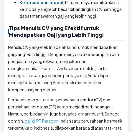
Ketersediaan modal:
PT umumnya memiliki akses
ke modal yang lebih besar dibandingkan CV, sehingga
dapat menawarkan gaji yang lebih tinggi.
Tips Menulis CV yang Efektif untuk
Mendapatkan Gaji yang Lebih Tinggi
Menulis CV yang efektif adalah kunci untuk mendapatkan
gaji yang lebih tinggi. Dengan menyoroti keterampilan dan
pengalaman yang relevan, mengukur dan
mengkomunikasikan nilai Anda secara efektif, serta
menegosiasikan gaji dengan percaya diri, Anda dapat
meningkatkan peluang Anda untuk mendapatkan
kompensasi yang pantas.
Perbandingan gaji antara perusahaan vendor (CV) dan
perusahaan terbatas (PT) kerap menjadi perbincangan.
Namun, perbedaan ini juga bervariasi antarindustri. Sebagai
contoh,
gaji di PT Paragon
, salah satu perusahaan kosmetik
terkemuka di Indonesia, dilaporkan berada di atas rata-rata