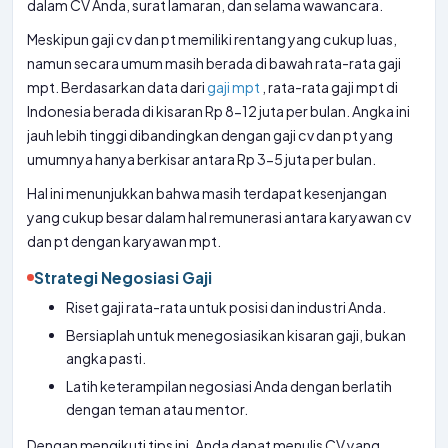
dalam CV Anda, surat lamaran, dan selama wawancara.
Meskipun gaji cv dan pt memiliki rentang yang cukup luas,
namun secara umum masih berada di bawah rata-rata gaji
mpt. Berdasarkan data dari
gaji mpt
, rata-rata gaji mpt di
Indonesia berada di kisaran Rp 8-12 juta per bulan. Angka ini
jauh lebih tinggi dibandingkan dengan gaji cv dan pt yang
umumnya hanya berkisar antara Rp 3-5 juta per bulan.
Hal ini menunjukkan bahwa masih terdapat kesenjangan
yang cukup besar dalam hal remunerasi antara karyawan cv
dan pt dengan karyawan mpt.
Strategi Negosiasi Gaji
Riset gaji rata-rata untuk posisi dan industri Anda.
Bersiaplah untuk menegosiasikan kisaran gaji, bukan
angka pasti.
Latih keterampilan negosiasi Anda dengan berlatih
dengan teman atau mentor.
Dengan mengikuti tips ini, Anda dapat menulis CV yang