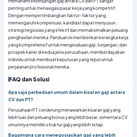
Memahami kesenjangan gaji antara CV dan PT sangat
penting untuk menavigasi pasar kerja yang kompetitif.
Dengan mempertimbangkan faktor-faktor yang
memengaruhi kompensasi, kandidat dapat menyusun
strategi negosiasi yang efektif dan memaksimalkan peluang
penghasilan mereka. Panduan ini memberikan kerangka kerja
yang komprehensif untuk mengevaluasi gaji, tunjangan, dan
prospek karier di kedua jenis perusahaan, memberdayakan
individu untuk membuat keputusan yang tepat untuk
perjalanan profesional mereka.
FAQ dan Solusi
Apa saja perbedaan umum dalam kisaran gaji antara
CV dan PT?
Perusahaan PT cenderung menawarkan kisaran gaji yang
lebih luas dan peluang bonus yang lebih besar, sementara CV
umumnya memiliki struktur gaji yang lebih tetap.
Bagaimana cara menegosiasikan gaji yang lebih