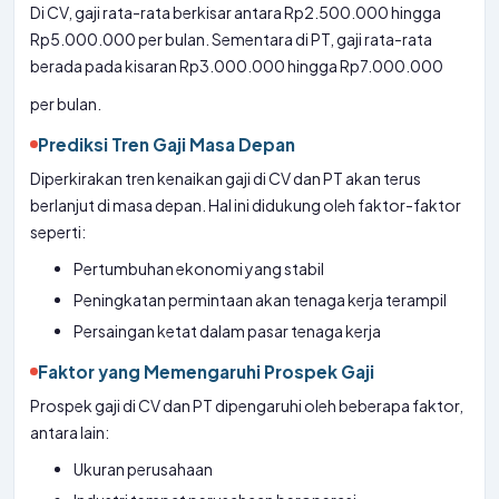
Di CV, gaji rata-rata berkisar antara Rp2.500.000 hingga
Rp5.000.000 per bulan. Sementara di PT, gaji rata-rata
berada pada kisaran Rp3.000.000 hingga Rp7.000.000
per bulan.
Prediksi Tren Gaji Masa Depan
Diperkirakan tren kenaikan gaji di CV dan PT akan terus
berlanjut di masa depan. Hal ini didukung oleh faktor-faktor
seperti:
Pertumbuhan ekonomi yang stabil
Peningkatan permintaan akan tenaga kerja terampil
Persaingan ketat dalam pasar tenaga kerja
Faktor yang Memengaruhi Prospek Gaji
Prospek gaji di CV dan PT dipengaruhi oleh beberapa faktor,
antara lain:
Ukuran perusahaan