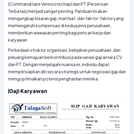
(Commanditaire Vennootschap) dan PT (Perseroan
Terbatas) menjadi sangat penting. Panduan ini akan
mengungkap kisaran gaji, manfaat, dan faktor-faktor yang
memengaruhi kompensasi di kedua jenis perusahaan,
memberikan wawasan penting bagi pencari kerja dan
karyawan.
Perbedaan struktur organisasi, kebijakan perusahaan, dan
peluang kemajuan berkontribusi pada variasi gaji antara CV
dan PT. Dengan menjelajahi nuansa ini, individu dapat
mempersiapkan diri secara strategis untuk negosiasi gaji dan
mengoptimalkan potensi penghasilan mereka.
Gaji Karyawan