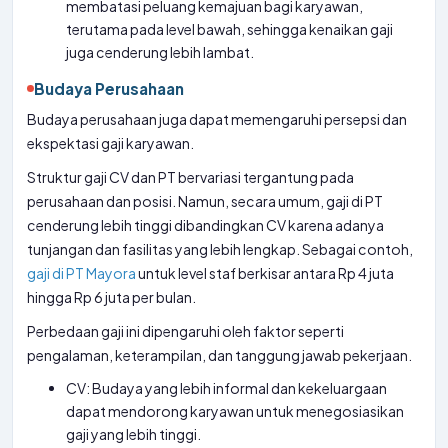
membatasi peluang kemajuan bagi karyawan,
terutama pada level bawah, sehingga kenaikan gaji
juga cenderung lebih lambat.
Budaya Perusahaan
Budaya perusahaan juga dapat memengaruhi persepsi dan
ekspektasi gaji karyawan.
Struktur gaji CV dan PT bervariasi tergantung pada
perusahaan dan posisi. Namun, secara umum, gaji di PT
cenderung lebih tinggi dibandingkan CV karena adanya
tunjangan dan fasilitas yang lebih lengkap. Sebagai contoh,
gaji di PT Mayora
untuk level staf berkisar antara Rp 4 juta
hingga Rp 6 juta per bulan.
Perbedaan gaji ini dipengaruhi oleh faktor seperti
pengalaman, keterampilan, dan tanggung jawab pekerjaan.
CV: Budaya yang lebih informal dan kekeluargaan
dapat mendorong karyawan untuk menegosiasikan
gaji yang lebih tinggi.