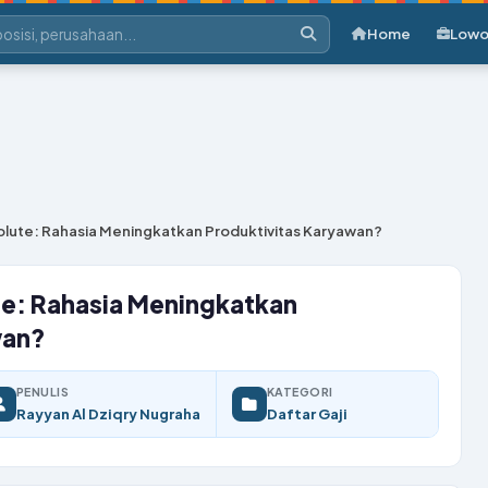
Home
Lowo
volute: Rahasia Meningkatkan Produktivitas Karyawan?
ute: Rahasia Meningkatkan
wan?
PENULIS
KATEGORI
Rayyan Al Dziqry Nugraha
Daftar Gaji