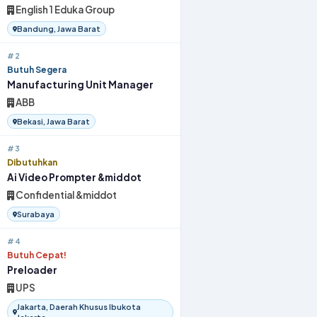
English 1 Eduka Group
Bandung, Jawa Barat
#2
Butuh Segera
Manufacturing Unit Manager
ABB
Bekasi, Jawa Barat
#3
Dibutuhkan
Ai Video Prompter &middot
Confidential &middot
Surabaya
#4
Butuh Cepat!
Preloader
UPS
Jakarta, Daerah Khusus Ibukota