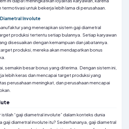
tem ini dapat meningkatkan loyalitas karyawan, karena
termotivasi untuk bekerja lebih lama di perusahaan.
Diametral Involute
nufaktur yang menerapkan sistem gaji diametral
 target produksi tertentu setiap bulannya. Setiap karyawan
l yang disesuaikan dengan kemampuan dan jabatannya.
 target produksi, mereka akan mendapatkan bonus
ka.
ai, semakin besar bonus yang diterima. Dengan sistem ini,
ja lebih keras dan mencapai target produksi yang
vitas perusahaan meningkat, dan perusahaan mencapai
apkan.
lute
tilah “gaji diametral involute” dalam konteks dunia
gaji diametral involute itu? Sederhananya, gaji diametral