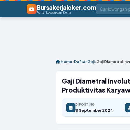
Bursakerjaloker.com
Portal Lowongan Kerja
Home
Daftar Gaji
Gaji Diametral In
Gaji Diametral Invol
Produktivitas Karya
DIPOSTING
11 September 2024