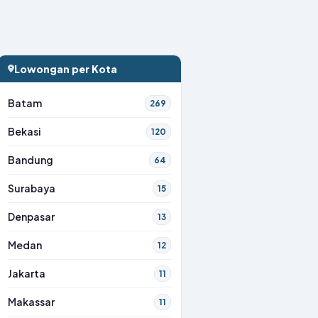
Lowongan per Kota
Batam
269
Bekasi
120
Bandung
64
Surabaya
15
Denpasar
13
Medan
12
Jakarta
11
Makassar
11