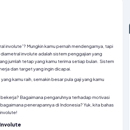
etral involute”? Mungkin kamu pernah mendengarnya, tapi
 diametral involute adalah sistem penggajian yang
ang jumlah tetap yang kamu terima setiap bulan. Sistem
erja dan target yang ingin dicapai.
 yang kamu raih, semakin besar pula gaji yang kamu
ini bekerja? Bagaimana pengaruhnya terhadap motivasi
 bagaimana penerapannya di Indonesia? Yuk, kita bahas
 involute!
Involute