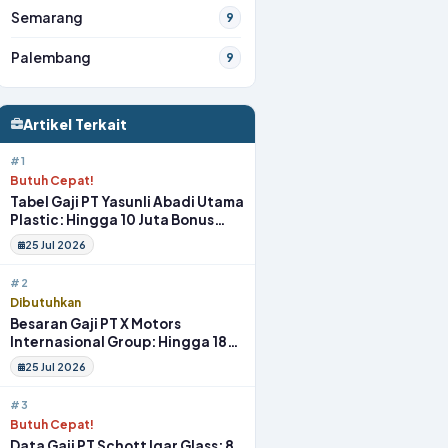
Semarang
9
Palembang
9
Artikel Terkait
#1
Butuh Cepat!
Tabel Gaji PT Yasunli Abadi Utama
Plastic: Hingga 10 Juta Bonus
Melimpah Lengkap Tunjangan
25 Jul 2026
#2
Dibutuhkan
Besaran Gaji PT X Motors
Internasional Group: Hingga 18
Juta Gym Membership Makan
25 Jul 2026
Siang
#3
Butuh Cepat!
Data Gaji PT Schott Igar Glass: 8