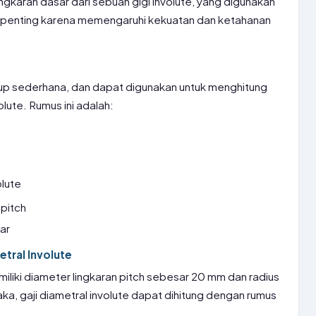
ingkaran dasar dari sebuah gigi involute, yang digunakan
ni penting karena memengaruhi kekuatan dan ketahanan
ukup sederhana, dan dapat digunakan untuk menghitung
olute. Rumus ini adalah:
olute
 pitch
sar
tral Involute
miliki diameter lingkaran pitch sebesar 20 mm dan radius
ka, gaji diametral involute dapat dihitung dengan rumus