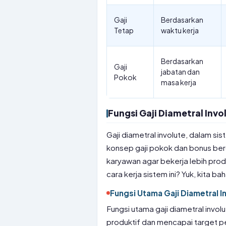
Gaji
Berdasarkan
Tetap
waktu kerja
Berdasarkan
Gaji
jabatan dan
Pokok
masa kerja
Fungsi Gaji Diametral Invo
Gaji diametral involute, dalam 
konsep gaji pokok dan bonus berd
karyawan agar bekerja lebih pro
cara kerja sistem ini? Yuk, kita bah
Fungsi Utama Gaji Diametral I
Fungsi utama gaji diametral invo
produktif dan mencapai target p