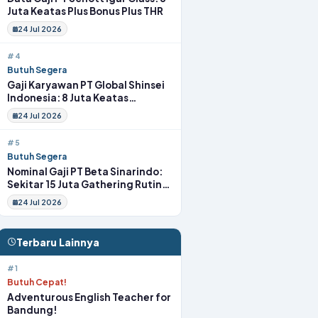
Juta Keatas Plus Bonus Plus THR
24 Jul 2026
#4
Butuh Segera
Gaji Karyawan PT Global Shinsei
Indonesia: 8 Juta Keatas
Tunjangan Komplit Uang
24 Jul 2026
Transport
#5
Butuh Segera
Nominal Gaji PT Beta Sinarindo:
Sekitar 15 Juta Gathering Rutin
Insentif Rutin
24 Jul 2026
Terbaru Lainnya
#1
Butuh Cepat!
Adventurous English Teacher for
Bandung!