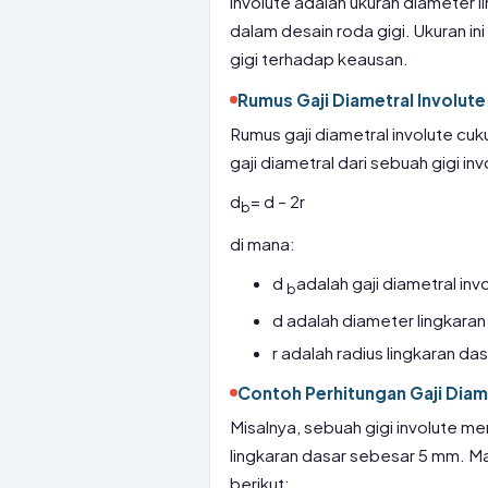
involute adalah ukuran diameter l
dalam desain roda gigi. Ukuran i
gigi terhadap keausan.
Rumus Gaji Diametral Involute
Rumus gaji diametral involute c
gaji diametral dari sebuah gigi inv
d
= d – 2r
b
di mana:
d
adalah gaji diametral inv
b
d adalah diameter lingkaran
r adalah radius lingkaran da
Contoh Perhitungan Gaji Diame
Misalnya, sebuah gigi involute me
lingkaran dasar sebesar 5 mm. Ma
berikut: