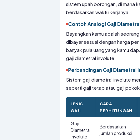
sistem upah borongan, di mana ka
berdasarkan waktu kerjanya.
Contoh Analogi Gaji Diametral
Bayangkan kamu adalah seorang tu
dibayar sesuai dengan harga per 
banyak pula uang yang kamu dapat
gaji diametral involute.
Perbandingan Gaji Diametral I
Sistem gaji diametral involute me
seperti gaji tetap atau gaji poko
JENIS
CARA
GAJI
PERHITUNGAN
Gaji
Berdasarkan
Diametral
jumlah produksi
Involute