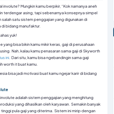
ral involute? Mungkin kamu berpikir, “Kok namanya aneh
gkin terdengar asing, tapi sebenarnya konsepnya simpel
ah salah satu sistem penggajian yang digunakan di
di bidang manufaktur.
bahas yuk!
e yang bisa bikin kamu mikir keras, gaji di perusahaan
 pusing. Nah, kalau kamu penasaran sama gaji di Skyworth
tus ini
. Dari situ, kamu bisa ngebandingin sama gaji
ih worth it buat kamu.
esia bisa jadi motivasi buat kamu ngejar karir di bidang
olute
 involute adalah sistem penggajian yang menghitung
produksi yang dihasilkan oleh karyawan. Semakin banyak
tinggi pula gaji yang diterima. Sistem ini mirip dengan