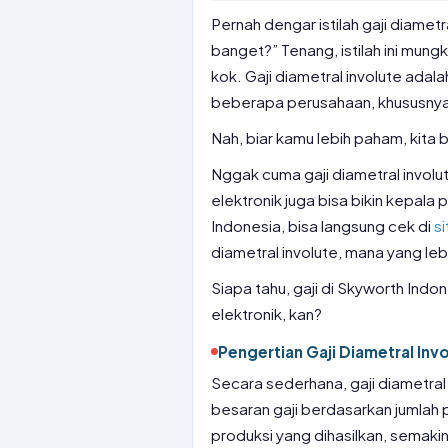
Pernah dengar istilah gaji diamet
banget?” Tenang, istilah ini mun
kok. Gaji diametral involute adal
beberapa perusahaan, khususnya 
Nah, biar kamu lebih paham, kita 
Nggak cuma gaji diametral involut
elektronik juga bisa bikin kepala
Indonesia, bisa langsung cek di
si
diametral involute, mana yang leb
Siapa tahu, gaji di Skyworth Indon
elektronik, kan?
Pengertian Gaji Diametral Inv
Secara sederhana, gaji diametral
besaran gaji berdasarkan jumlah 
produksi yang dihasilkan, semakin 