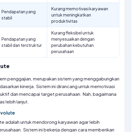
Kurang memotivasi karyawan
Pendapatan yang
untuk meningkatkan
stabil
produktivitas
Kurang fleksibel untuk
Pendapatan yang
menyesuaikan dengan
stabil dan terstruktur
perubahan kebutuhan
perusahaan
lute
sistem penggajian, merupakan sistem yang menggabungkan
asarkan kinerja. Sistem ini dirancang untuk memotivasi
duktif dan mencapai target perusahaan. Nah, bagaimana
as lebih lanjut.
nvolute
lute adalah untuk mendorong karyawan agar lebih
erusahaan. Sistem ini bekerja dengan cara memberikan