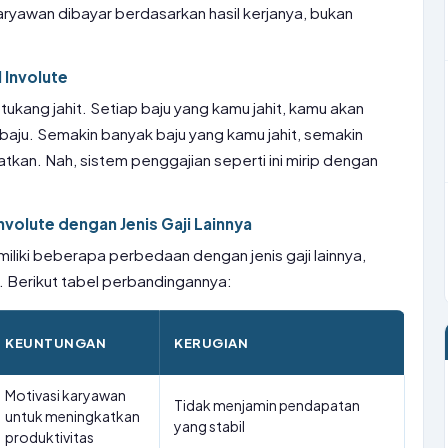
ryawan dibayar berdasarkan hasil kerjanya, bukan
 Involute
kang jahit. Setiap baju yang kamu jahit, kamu akan
baju. Semakin banyak baju yang kamu jahit, semakin
kan. Nah, sistem penggajian seperti ini mirip dengan
nvolute dengan Jenis Gaji Lainnya
miliki beberapa perbedaan dengan jenis gaji lainnya,
k. Berikut tabel perbandingannya:
KEUNTUNGAN
KERUGIAN
Motivasi karyawan
Tidak menjamin pendapatan
untuk meningkatkan
yang stabil
produktivitas