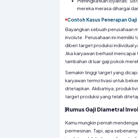
Meningkatkan loyalitas: Sis
mereka merasa dihargai dan 
Contoh Kasus Penerapan Gaji 
Bayangkan sebuah perusahaan ma
involute. Perusahaan ini memiliki
diberi target produksi individua
Jika karyawan berhasil mencapai
tambahan di luar gaji pokok mere
Semakin tinggi target yang dicap
karyawan termotivasi untuk beker
ditetapkan. Akibatnya, produkti
target produksi yang telah ditet
Rumus Gaji Diametral Invo
Kamu mungkin pernah mendengar is
permesinan. Tapi, apa sebenarnya 