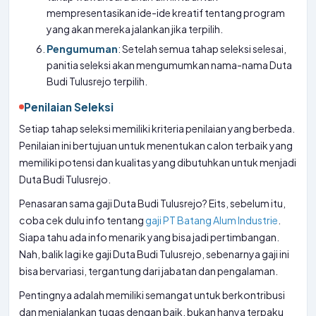
mempresentasikan ide-ide kreatif tentang program
yang akan mereka jalankan jika terpilih.
Pengumuman
: Setelah semua tahap seleksi selesai,
panitia seleksi akan mengumumkan nama-nama Duta
Budi Tulusrejo terpilih.
Penilaian Seleksi
Setiap tahap seleksi memiliki kriteria penilaian yang berbeda.
Penilaian ini bertujuan untuk menentukan calon terbaik yang
memiliki potensi dan kualitas yang dibutuhkan untuk menjadi
Duta Budi Tulusrejo.
Penasaran sama gaji Duta Budi Tulusrejo? Eits, sebelum itu,
coba cek dulu info tentang
gaji PT Batang Alum Industrie
.
Siapa tahu ada info menarik yang bisa jadi pertimbangan.
Nah, balik lagi ke gaji Duta Budi Tulusrejo, sebenarnya gaji ini
bisa bervariasi, tergantung dari jabatan dan pengalaman.
Pentingnya adalah memiliki semangat untuk berkontribusi
dan menjalankan tugas dengan baik, bukan hanya terpaku