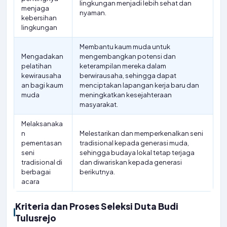
lingkungan menjadi lebih sehat dan
menjaga
nyaman.
kebersihan
lingkungan
Membantu kaum muda untuk
Mengadakan
mengembangkan potensi dan
pelatihan
keterampilan mereka dalam
kewirausaha
berwirausaha, sehingga dapat
an bagi kaum
menciptakan lapangan kerja baru dan
muda
meningkatkan kesejahteraan
masyarakat.
Melaksanaka
n
Melestarikan dan memperkenalkan seni
pementasan
tradisional kepada generasi muda,
seni
sehingga budaya lokal tetap terjaga
tradisional di
dan diwariskan kepada generasi
berbagai
berikutnya.
acara
Kriteria dan Proses Seleksi Duta Budi
Tulusrejo