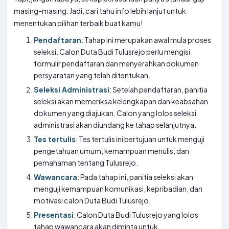
masing-masing. Jadi, cari tahu info lebih lanjut untuk
menentukan pilihan terbaik buat kamu!
Pendaftaran
: Tahap ini merupakan awal mula proses
seleksi. Calon Duta Budi Tulusrejo perlu mengisi
formulir pendaftaran dan menyerahkan dokumen
persyaratan yang telah ditentukan.
Seleksi Administrasi
: Setelah pendaftaran, panitia
seleksi akan memeriksa kelengkapan dan keabsahan
dokumen yang diajukan. Calon yang lolos seleksi
administrasi akan diundang ke tahap selanjutnya.
Tes tertulis
: Tes tertulis ini bertujuan untuk menguji
pengetahuan umum, kemampuan menulis, dan
pemahaman tentang Tulusrejo.
Wawancara
: Pada tahap ini, panitia seleksi akan
menguji kemampuan komunikasi, kepribadian, dan
motivasi calon Duta Budi Tulusrejo.
Presentasi
: Calon Duta Budi Tulusrejo yang lolos
tahap wawancara akan diminta untuk