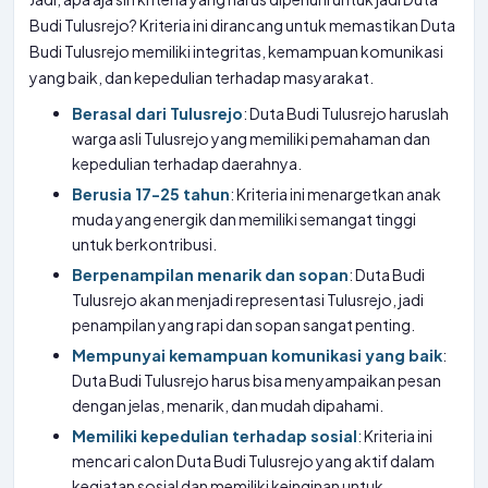
Budi Tulusrejo? Kriteria ini dirancang untuk memastikan Duta
Budi Tulusrejo memiliki integritas, kemampuan komunikasi
yang baik, dan kepedulian terhadap masyarakat.
Berasal dari Tulusrejo
: Duta Budi Tulusrejo haruslah
warga asli Tulusrejo yang memiliki pemahaman dan
kepedulian terhadap daerahnya.
Berusia 17-25 tahun
: Kriteria ini menargetkan anak
muda yang energik dan memiliki semangat tinggi
untuk berkontribusi.
Berpenampilan menarik dan sopan
: Duta Budi
Tulusrejo akan menjadi representasi Tulusrejo, jadi
penampilan yang rapi dan sopan sangat penting.
Mempunyai kemampuan komunikasi yang baik
:
Duta Budi Tulusrejo harus bisa menyampaikan pesan
dengan jelas, menarik, dan mudah dipahami.
Memiliki kepedulian terhadap sosial
: Kriteria ini
mencari calon Duta Budi Tulusrejo yang aktif dalam
kegiatan sosial dan memiliki keinginan untuk