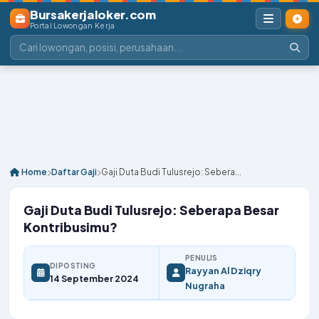
Bursakerjaloker.com
Portal Lowongan Kerja
Home
Daftar Gaji
Gaji Duta Budi Tulusrejo: Sebera...
Gaji Duta Budi Tulusrejo: Seberapa Besar
Kontribusimu?
PENULIS
DIPOSTING
Rayyan Al Dziqry
14 September 2024
Nugraha