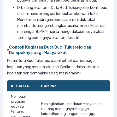
budaya, dan pelatihan seni bagi generasi muda.
Di bidang ekonomi, Duta Budi Tulusrejo berkontribusi
dalam mendorong pertumbuhan ekonomi lokal.
Mereka menjadi agen pemasaran produk lokal,
membantu mengembangkan usaha mikro, kecil, dan
menengah (UMKM), serta mengedukasi masyarakat
tentang pentingnya ekonomi kreatif.
Contoh Kegiatan Duta Budi Tulusrejo dan
Dampaknya bagi Masyarakat
Peran Duta Budi Tulusrejo dapat dilihat dari berbagai
kegiatan yang mereka lakukan. Berikut adalah contoh
kegiatan dan dampaknya bagi masyarakat:
KEGIATAN
DAMPAK
Membuat
program
Meningkatkan kesadaran masyarakat
edukasi
tentang pentingnya menjaga
tentang
kebersihan lingkungan, sehingga
pentingnya