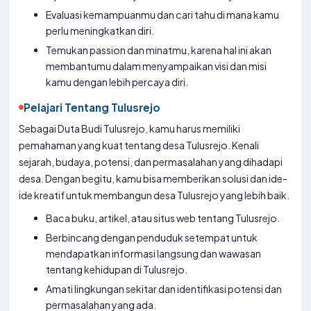
Evaluasi kemampuanmu dan cari tahu di mana kamu
perlu meningkatkan diri.
Temukan passion dan minatmu, karena hal ini akan
membantumu dalam menyampaikan visi dan misi
kamu dengan lebih percaya diri.
Pelajari Tentang Tulusrejo
Sebagai Duta Budi Tulusrejo, kamu harus memiliki
pemahaman yang kuat tentang desa Tulusrejo. Kenali
sejarah, budaya, potensi, dan permasalahan yang dihadapi
desa. Dengan begitu, kamu bisa memberikan solusi dan ide-
ide kreatif untuk membangun desa Tulusrejo yang lebih baik.
Baca buku, artikel, atau situs web tentang Tulusrejo.
Berbincang dengan penduduk setempat untuk
mendapatkan informasi langsung dan wawasan
tentang kehidupan di Tulusrejo.
Amati lingkungan sekitar dan identifikasi potensi dan
permasalahan yang ada.