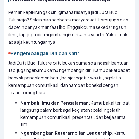
Pernah kepikiran gak sih, gimana rasanya jadi Duta Budi
Tulusrejo? Selain bisa ngebantu masyarakat, kamu juga bisa
dapetin banyak manfaat lho! Enggak cuma sekedar ngasih
ilmu, tapi juga bisa ngembangin diri kamu sendiri. Yuk, simak
apa aja keuntungannya!
Pengembangan Diri dan Karir
Jadi Duta Budi Tulusrejo itu bukan cuma soal ngasih bantuan,
tapi juga ngebantu kamu ngembangin diri. Kamu bakal dapet
banyak pengalaman baru, belajar ngatur waktu, ngelatih
kemampuan komunikasi, dan nambah koneksi dengan
orang-orang baru.
Nambah Ilmu dan Pengalaman
: Kamu bakal terlibat
langsung dalam berbagai kegiatan sosial, ngelatih
kemampuan komunikasi, presentasi, dan kerja sama
tim.
Ngembangkan Keterampilan Leadership
: Kamu