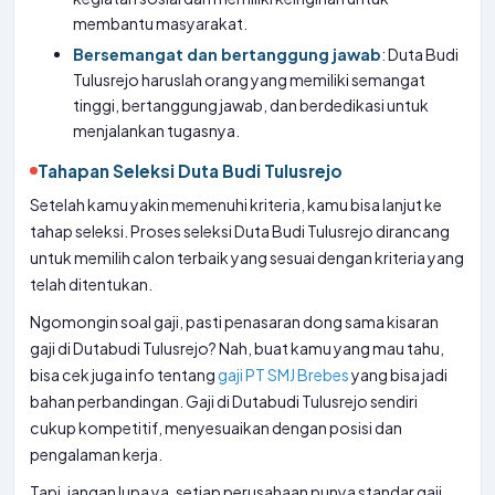
membantu masyarakat.
Bersemangat dan bertanggung jawab
: Duta Budi
Tulusrejo haruslah orang yang memiliki semangat
tinggi, bertanggung jawab, dan berdedikasi untuk
menjalankan tugasnya.
Tahapan Seleksi Duta Budi Tulusrejo
Setelah kamu yakin memenuhi kriteria, kamu bisa lanjut ke
tahap seleksi. Proses seleksi Duta Budi Tulusrejo dirancang
untuk memilih calon terbaik yang sesuai dengan kriteria yang
telah ditentukan.
Ngomongin soal gaji, pasti penasaran dong sama kisaran
gaji di Dutabudi Tulusrejo? Nah, buat kamu yang mau tahu,
bisa cek juga info tentang
gaji PT SMJ Brebes
yang bisa jadi
bahan perbandingan. Gaji di Dutabudi Tulusrejo sendiri
cukup kompetitif, menyesuaikan dengan posisi dan
pengalaman kerja.
Tapi, jangan lupa ya, setiap perusahaan punya standar gaji