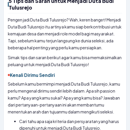
5 Tips dan Saran untuk Menjadi Duta Budi
Tulusrejo
Pengen jadi Duta Budi Tulusrejo? Wah, keren banget! Menjadi
Duta Budi Tulusrejo itu artinya kamu siap berkontribusi untuk
kemajuan desa dan menjadi role model bagi masyarakat.
Tapi, sebelum kamu terjun langsung ke dunia seleksi, ada
beberapa hal penting yang perlu kamu persiapkan.
Simak tips dan saran berikut agar kamu bisa memaksimalkan
peluang untuk menjadi Duta Budi Tulusrejo!
Kenali Dirimu Sendiri
Sebelum kamu bermimpi menjadi Duta Budi Tulusrejo, kamu
perlu mengenal dirimu sendiri lebih dalam. Apa sih passion
kamu? Apa yang kamu sukai? Apa yang kamu bisa? Jawaban
dari pertanyaan-pertanyaan ini akan membantumu
menentukan arah dan tujuanmu dalam mengikuti seleksi.
Cari tahu apa saja kriteria dan persyaratan yang harus
dipenuhi untuk menjadi Duta Budi Tulusrejo.