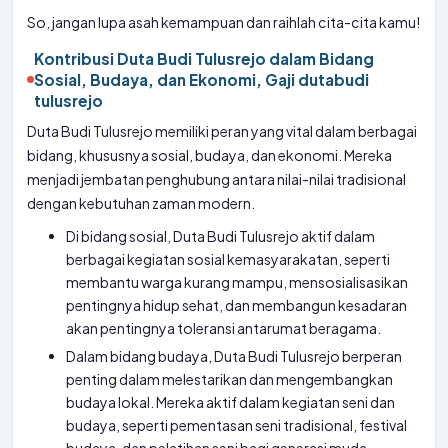
So, jangan lupa asah kemampuan dan raihlah cita-cita kamu!
Kontribusi Duta Budi Tulusrejo dalam Bidang
Sosial, Budaya, dan Ekonomi, Gaji dutabudi
tulusrejo
Duta Budi Tulusrejo memiliki peran yang vital dalam berbagai
bidang, khususnya sosial, budaya, dan ekonomi. Mereka
menjadi jembatan penghubung antara nilai-nilai tradisional
dengan kebutuhan zaman modern.
Di bidang sosial, Duta Budi Tulusrejo aktif dalam
berbagai kegiatan sosial kemasyarakatan, seperti
membantu warga kurang mampu, mensosialisasikan
pentingnya hidup sehat, dan membangun kesadaran
akan pentingnya toleransi antarumat beragama.
Dalam bidang budaya, Duta Budi Tulusrejo berperan
penting dalam melestarikan dan mengembangkan
budaya lokal. Mereka aktif dalam kegiatan seni dan
budaya, seperti pementasan seni tradisional, festival