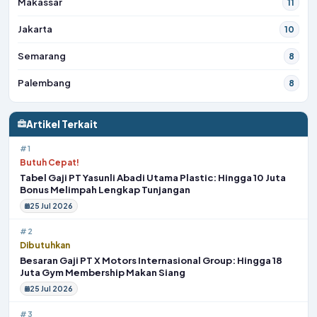
Makassar
11
Jakarta
10
Semarang
8
Palembang
8
Artikel Terkait
#1
Butuh Cepat!
Tabel Gaji PT Yasunli Abadi Utama Plastic: Hingga 10 Juta
Bonus Melimpah Lengkap Tunjangan
25 Jul 2026
#2
Dibutuhkan
Besaran Gaji PT X Motors Internasional Group: Hingga 18
Juta Gym Membership Makan Siang
25 Jul 2026
#3