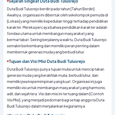
Sejarah Singkat Duta Budi Tulusrejo
Duta Budi Tulusrejo berdiri pada tahun [Tahun Berdiri].
Awalnya, organisasi ini dibentuk oleh sekelompok pemuda di
[Lokasi] yang memiliki kepedulian tinggi terhadap pendidikan
karakter. Mereka percaya bahwa pendidikan karakter adalah
fondasi utama untuk membangun masyarakat yang
bermartabat. Seiring berjalannya waktu, Duta Budi Tulusrejo
semakin berkembang dan memiliki peran penting dalam
membentuk generasi muda yang berbudi luhur.
Tujuan dan Visi Misi Duta Budi Tulusrejo
Duta Budi Tulusrejo punya tujuan mulia untuk menciptakan
generasi muda yang berakhlak mulia, berbudi luhur, dan
memiliki jiwa kepemimpinan yang kuat. Organisasi ini juga
memiliki visi untuk membangun masyarakat yang harmonis,
adil, dan sejahtera. Visi dan misi ini tertuang dalam [Contoh
Visi Misi], yang menjadi pedoman bagi setiap anggota Duta
Budi Tulusrejo dalam menjalankan kegiatannya.