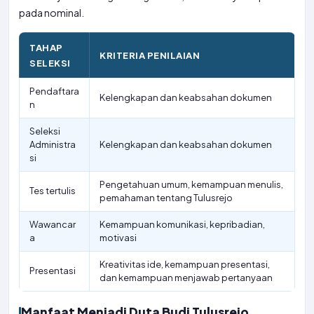
pada nominal.
TAHAP
KRITERIA PENILAIAN
SELEKSI
Pendaftara
Kelengkapan dan keabsahan dokumen
n
Seleksi
Administra
Kelengkapan dan keabsahan dokumen
si
Pengetahuan umum, kemampuan menulis,
Tes tertulis
pemahaman tentang Tulusrejo
Wawancar
Kemampuan komunikasi, kepribadian,
a
motivasi
Kreativitas ide, kemampuan presentasi,
Presentasi
dan kemampuan menjawab pertanyaan
Manfaat Menjadi Duta Budi Tulusrejo