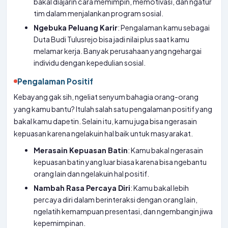
bakal diajarin cara memimpin, memotivasi, dan ngatur
tim dalam menjalankan program sosial.
Ngebuka Peluang Karir
: Pengalaman kamu sebagai
Duta Budi Tulusrejo bisa jadi nilai plus saat kamu
melamar kerja. Banyak perusahaan yang ngehargai
individu dengan kepedulian sosial.
Pengalaman Positif
Kebayang gak sih, ngeliat senyum bahagia orang-orang
yang kamu bantu? Itulah salah satu pengalaman positif yang
bakal kamu dapetin. Selain itu, kamu juga bisa ngerasain
kepuasan karena ngelakuin hal baik untuk masyarakat.
Merasain Kepuasan Batin
: Kamu bakal ngerasain
kepuasan batin yang luar biasa karena bisa ngebantu
orang lain dan ngelakuin hal positif.
Nambah Rasa Percaya Diri
: Kamu bakal lebih
percaya diri dalam berinteraksi dengan orang lain,
ngelatih kemampuan presentasi, dan ngembangin jiwa
kepemimpinan.