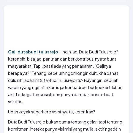
Gaji dutabudi tulusrejo
– Ingin jadi Duta Budi Tulusrejo?
Keren sih, bisa jadi panutan dan berkontribusi nyata buat
masyarakat. Tapi, pasti ada yang penasaran, “Gajinya
berapa ya?” Tenang, sebelum ngomongin duit, kita bahas
dulu nih, apa sih Duta Budi Tulusrejo itu? Bayangin, sebuah
wadah yang ngelatih kamu jadi pribadi berbudi pekerti luhur,
aktif di kegiatan sosial, dan punya dampak positif buat
sekitar.
Udah kayak superhero versi nyata, keren kan?
Duta Budi Tulusrejo bukan cuma tentang gelar, tapi tentang
komitmen. Mereka punya visi misi yang mulia, aktif ngadain