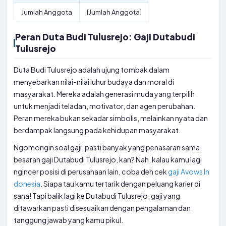
Jumlah Anggota
[Jumlah Anggota]
Peran Duta Budi Tulusrejo: Gaji Dutabudi
Tulusrejo
Duta Budi Tulusrejo adalah ujung tombak dalam
menyebarkan nilai-nilai luhur budaya dan moral di
masyarakat. Mereka adalah generasi muda yang terpilih
untuk menjadi teladan, motivator, dan agen perubahan.
Peran mereka bukan sekadar simbolis, melainkan nyata dan
berdampak langsung pada kehidupan masyarakat.
Ngomongin soal gaji, pasti banyak yang penasaran sama
besaran gaji Dutabudi Tulusrejo, kan? Nah, kalau kamu lagi
ngincer posisi di perusahaan lain, coba deh cek
gaji Avows In
donesia
. Siapa tau kamu tertarik dengan peluang karier di
sana! Tapi balik lagi ke Dutabudi Tulusrejo, gaji yang
ditawarkan pasti disesuaikan dengan pengalaman dan
tanggung jawab yang kamu pikul.