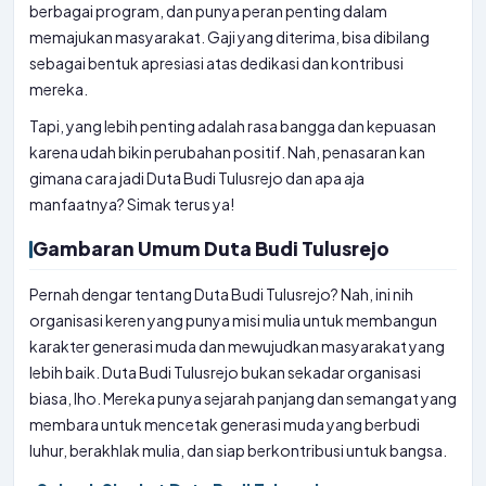
berbagai program, dan punya peran penting dalam
memajukan masyarakat. Gaji yang diterima, bisa dibilang
sebagai bentuk apresiasi atas dedikasi dan kontribusi
mereka.
Tapi, yang lebih penting adalah rasa bangga dan kepuasan
karena udah bikin perubahan positif. Nah, penasaran kan
gimana cara jadi Duta Budi Tulusrejo dan apa aja
manfaatnya? Simak terus ya!
Gambaran Umum Duta Budi Tulusrejo
Pernah dengar tentang Duta Budi Tulusrejo? Nah, ini nih
organisasi keren yang punya misi mulia untuk membangun
karakter generasi muda dan mewujudkan masyarakat yang
lebih baik. Duta Budi Tulusrejo bukan sekadar organisasi
biasa, lho. Mereka punya sejarah panjang dan semangat yang
membara untuk mencetak generasi muda yang berbudi
luhur, berakhlak mulia, dan siap berkontribusi untuk bangsa.