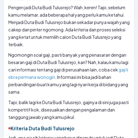
Pengen jadi Duta Budi Tulusrejo? Wah, keren! Tapi, sebelum
kamu melamar, ada beberapa hal yang perlu kamu ketahui.
Menjadi Duta Budi Tulusrejo bukan sekadar punya wajah yang
cakep dan pinter ngomong. Ada kriteria dan proses seleksi
yang ketat untuk memilih calon Duta Budi Tulusrejo yang
terbaik.
Ngomongin soal gaji, pasti banyak yang penasaran dengan
besaran gaji di Duta Budi Tulusrejo, kan? Nah, kalau kamu lagi
cari informasi tentang gaji di perusahaan lain, coba cek
gaji li
ebra permana wonogiri
. Informasi ini bisa jadi bahan
perbandingan buat kamu yang lagi nyari kerja di bidang yang
sama.
Tapi, balik lagi ke Duta Budi Tulusrejo, gajinya di sini juga pasti
kompetitif kok, disesuaikan dengan pengalaman dan
tanggung jawab yang kamu pikul.
Kriteria Duta Budi Tulusrejo
Jadi, apa aja sih kriteria yang harus dipenuhi untuk jadi Duta