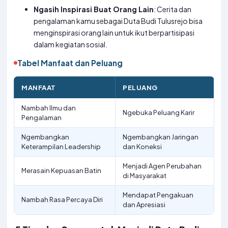
Ngasih Inspirasi Buat Orang Lain
: Cerita dan
pengalaman kamu sebagai Duta Budi Tulusrejo bisa
menginspirasi orang lain untuk ikut berpartisipasi
dalam kegiatan sosial.
Tabel Manfaat dan Peluang
MANFAAT
PELUANG
Nambah Ilmu dan
Ngebuka Peluang Karir
Pengalaman
Ngembangkan
Ngembangkan Jaringan
Keterampilan Leadership
dan Koneksi
Menjadi Agen Perubahan
Merasain Kepuasan Batin
di Masyarakat
Mendapat Pengakuan
Nambah Rasa Percaya Diri
dan Apresiasi