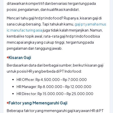
ditawarkan kompetitif dan bervariasi tergantung pada
posisi, pengalaman, dan kualifikasi kandidat.
Mencari tahu gaji hrd pt indofood? Rupanya, kisaran gaji di
sana cukup bersaing. Tapi tahukah kamu,
gaji pt yamaha mus
ic manufacturing asia
juga tidak kalah menjanjikan. Namun,
kembali ke topik awal, rata-rata gaji hrd pt indofood bisa
mencapai angka yang cukup tinggi, tergantung pada
pengalaman dan tanggung jawab.
Kisaran Gaji
Berdasarkan data dari berbagai sumber, berikut kisaran gaji
untuk posisi HR yang berbeda di PT Indofood:
HR Officer: Rp 4.500.000 – Rp 7.000.000
HR Manager: Rp 8.000.000 – Rp 12.000.000
HR Director: Rp 15.000.000 – Rp 25.000.000
Faktor yang Memengaruhi Gaji
Beberapa faktor yang memengaruhi gaji karyawan HR di PT