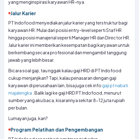
yang menginspirasi karyawan HR-nya.
Jalur Karier
PT Indofood menyediakan jalur karier yang terstruktur bagi
karyawan HR. Mulai dari posisi entry-level seperti Staf HR
hingga posisi manajerial seperti Manager HR dan Director HR.
Jalur karier ini memberikan kesempatan bagi karyawan untuk
berkembang secara profesional dan mengambil tanggung
jawab yang lebih besar.
Bicara soal gaji, tau nggak kalau gaji HRD di PT Indofood
cukup menjanjikan? Tapi, kalau penasaran dengan gaji
karyawan di perusahaan lain, bisa juga cek info
gaji pt nabati
majalengka
. Balik lagi ke gaji HRD PT Indofood, menurut
sumber yang aku baca, kisarannya sekitar 8-12 juta rupiah
per bulan.
Lumayan juga, kan?
Program Pelatihan dan Pengembangan