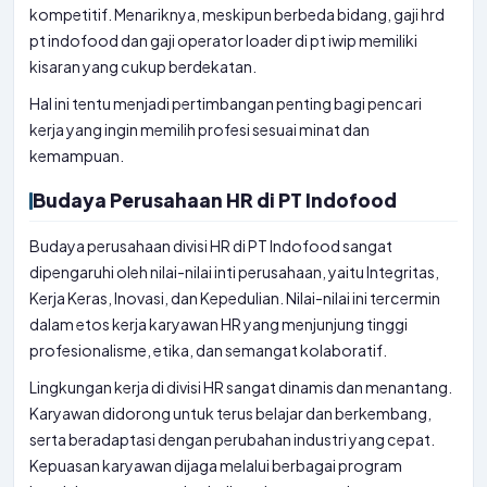
kompetitif. Menariknya, meskipun berbeda bidang, gaji hrd
pt indofood dan gaji operator loader di pt iwip memiliki
kisaran yang cukup berdekatan.
Hal ini tentu menjadi pertimbangan penting bagi pencari
kerja yang ingin memilih profesi sesuai minat dan
kemampuan.
Budaya Perusahaan HR di PT Indofood
Budaya perusahaan divisi HR di PT Indofood sangat
dipengaruhi oleh nilai-nilai inti perusahaan, yaitu Integritas,
Kerja Keras, Inovasi, dan Kepedulian. Nilai-nilai ini tercermin
dalam etos kerja karyawan HR yang menjunjung tinggi
profesionalisme, etika, dan semangat kolaboratif.
Lingkungan kerja di divisi HR sangat dinamis dan menantang.
Karyawan didorong untuk terus belajar dan berkembang,
serta beradaptasi dengan perubahan industri yang cepat.
Kepuasan karyawan dijaga melalui berbagai program