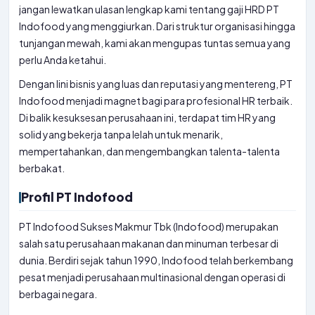
jangan lewatkan ulasan lengkap kami tentang gaji HRD PT
Indofood yang menggiurkan. Dari struktur organisasi hingga
tunjangan mewah, kami akan mengupas tuntas semua yang
perlu Anda ketahui.
Dengan lini bisnis yang luas dan reputasi yang mentereng, PT
Indofood menjadi magnet bagi para profesional HR terbaik.
Di balik kesuksesan perusahaan ini, terdapat tim HR yang
solid yang bekerja tanpa lelah untuk menarik,
mempertahankan, dan mengembangkan talenta-talenta
berbakat.
Profil PT Indofood
PT Indofood Sukses Makmur Tbk (Indofood) merupakan
salah satu perusahaan makanan dan minuman terbesar di
dunia. Berdiri sejak tahun 1990, Indofood telah berkembang
pesat menjadi perusahaan multinasional dengan operasi di
berbagai negara.