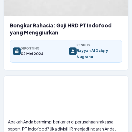
Bongkar Rahasia: Gaji HRD PT Indofood
yang Menggiurkan
PENULIS
DIPOSTING
Rayyan Al Dziqry
02 Mei 2024
Nugraha
Apakah Anda bermimpi berkarier di perusahaan raksasa
seperti PT Indofood? Jika divisi HR menjadi incaran Anda,