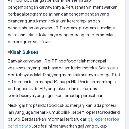
PT Indofood sangat berkomitmen terhadap
pengembangan karyawannya. Perusahaan ini menawarkan
berbagai program pelatihan dan pengembangan yang
dirancang untuk meningkatkan keterampilan dan
pengetahuan karyawan HR. Program-program ini meliputi
pelatihan teknis, lokakarya pengembangan keterampilan,
dan program sertifikasi.
Kisah Sukses
Banyak karyawan HR di PT Indofood telah mencapai
kesuksesan yang luar biasa dalam karier mereka. Salah satu
contohnya adalah Rini, yang memulai kariernya sebagai Staf
HR dan kini telah menjadi Manager HR. Rini telah memimpin
berbagai inisiatif HR yang sukses dan diakui atas
kontribusinya yang signifikan terhadap perusahaan.
Meski gaji hrd pt indofood cukup menjanjikan, ada profesi
lain yang juga menarik untuk dilirik, seperti operator loader di
pt iwip. Berdasarkan informasi terbaru dari
gaji operator loa
der di pt iwip
, profesi ini menawarkan gaji yang cukup