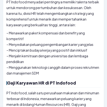
PT Indofood menyadari pentingnya memiliki talenta terbaik
untuk mendorong pertumbuhan dan kesuksesan. Oleh
karena itu, divisi HR telah mengembangkan strategi yang
komprehensif untuk menarik dan mempertahankan
karyawan yang berkualitas tinggi, antara lain:
– Menawarkan paket kompensasi dan benefit yang
kompetitif
– Menyediakan peluang pengembangan karier yang jelas
– Menciptakan budaya kerja yang positif dan inklusif
– Menjalin kemitraan dengan universitas dan lembaga
pendidikan
– Menggunakan teknologi canggih dalam proses rekrutmen
dan manajemen SDM
Gaji Karyawan HR di PT Indofood
PT Indofood, salah satu perusahaan makanan dan minuman
terbesar di Indonesia, menawarkan peluang karier yang
menarik di bidang Human Resources (HR). Gaji yang