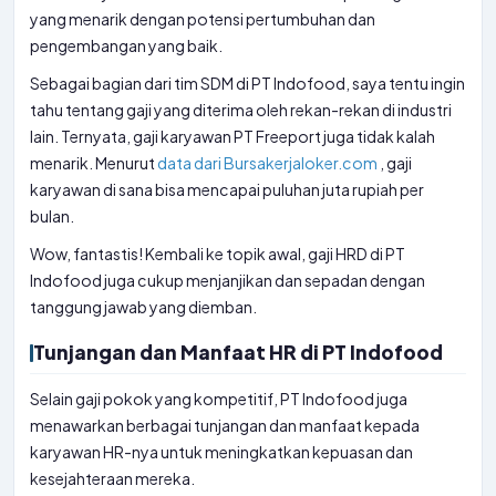
yang menarik dengan potensi pertumbuhan dan
pengembangan yang baik.
Sebagai bagian dari tim SDM di PT Indofood, saya tentu ingin
tahu tentang gaji yang diterima oleh rekan-rekan di industri
lain. Ternyata, gaji karyawan PT Freeport juga tidak kalah
menarik. Menurut
data dari Bursakerjaloker.com
, gaji
karyawan di sana bisa mencapai puluhan juta rupiah per
bulan.
Wow, fantastis! Kembali ke topik awal, gaji HRD di PT
Indofood juga cukup menjanjikan dan sepadan dengan
tanggung jawab yang diemban.
Tunjangan dan Manfaat HR di PT Indofood
Selain gaji pokok yang kompetitif, PT Indofood juga
menawarkan berbagai tunjangan dan manfaat kepada
karyawan HR-nya untuk meningkatkan kepuasan dan
kesejahteraan mereka.