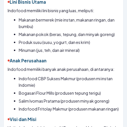
Lini Bisnis Utama
Indofood memiliki lini bisnis yang luas, meliputi:
Makanan bermerek (mie instan, makanan ringan, dan
bumbu)
Makanan pokok (beras, tepung, dan minyak goreng)
Produk susu (susu, yogurt, dan es krim)
Minuman (jus, teh, dan air mineral)
Anak Perusahaan
Indofood memiliki banyak anak perusahaan, di antaranya:
Indofood CBP Sukses Makmur (produsen mi instan
Indomie)
Bogasari Flour Mills (produsen tepung terigu)
Salim Ivomas Pratama (produsen minyak goreng)
Indofood Fritolay Makmur (produsen makanan ringan)
Visi dan Misi