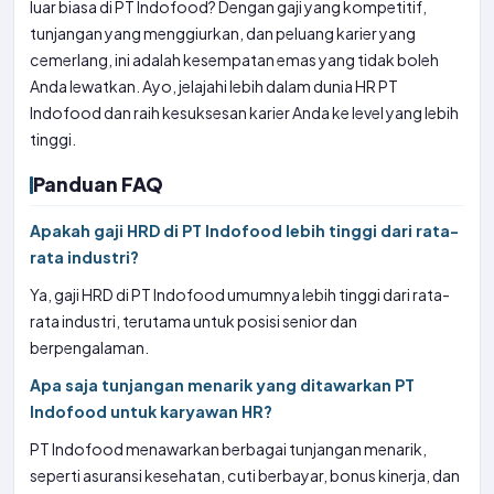
luar biasa di PT Indofood? Dengan gaji yang kompetitif,
tunjangan yang menggiurkan, dan peluang karier yang
cemerlang, ini adalah kesempatan emas yang tidak boleh
Anda lewatkan. Ayo, jelajahi lebih dalam dunia HR PT
Indofood dan raih kesuksesan karier Anda ke level yang lebih
tinggi.
Panduan FAQ
Apakah gaji HRD di PT Indofood lebih tinggi dari rata-
rata industri?
Ya, gaji HRD di PT Indofood umumnya lebih tinggi dari rata-
rata industri, terutama untuk posisi senior dan
berpengalaman.
Apa saja tunjangan menarik yang ditawarkan PT
Indofood untuk karyawan HR?
PT Indofood menawarkan berbagai tunjangan menarik,
seperti asuransi kesehatan, cuti berbayar, bonus kinerja, dan