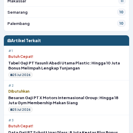
Makassar
11
Semarang
10
Palembang
10
Artikel Terkait
#1
Butuh Cepat!
Tabel Gaji PT Yasunli Abadi Utama Plastic: Hingga 10 Juta
Bonus Melimpah Lengkap Tunjangan
25 Jul 2026
#2
Dibutuhkan
Besaran Gaji PT X Motors Internasional Group: Hingga 18
Juta Gym Membership Makan Siang
25 Jul 2026
#3
Butuh Cepat!
Data Gaji PT Schott Igar Glass: 8 Juta Keatas Plus Bonus