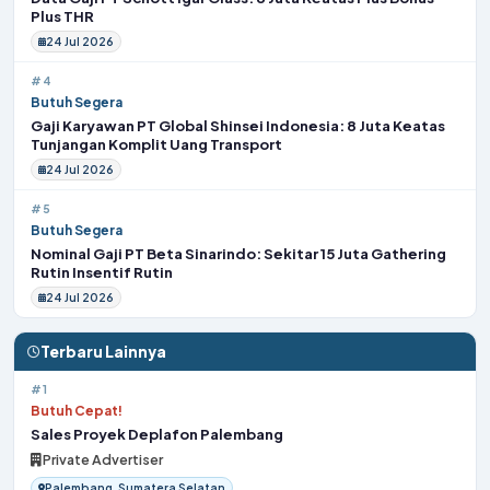
Plus THR
24 Jul 2026
#4
Butuh Segera
Gaji Karyawan PT Global Shinsei Indonesia: 8 Juta Keatas
Tunjangan Komplit Uang Transport
24 Jul 2026
#5
Butuh Segera
Nominal Gaji PT Beta Sinarindo: Sekitar 15 Juta Gathering
Rutin Insentif Rutin
24 Jul 2026
Terbaru Lainnya
#1
Butuh Cepat!
Sales Proyek Deplafon Palembang
Private Advertiser
Palembang, Sumatera Selatan