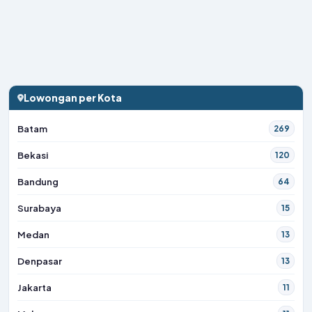
Lowongan per Kota
Batam
269
Bekasi
120
Bandung
64
Surabaya
15
Medan
13
Denpasar
13
Jakarta
11