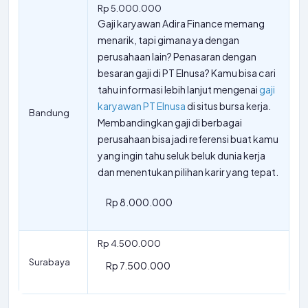
Rp 5.000.000
Gaji karyawan Adira Finance memang
menarik, tapi gimana ya dengan
perusahaan lain? Penasaran dengan
besaran gaji di PT Elnusa? Kamu bisa cari
tahu informasi lebih lanjut mengenai
gaji
karyawan PT Elnusa
di situs bursa kerja.
Bandung
Membandingkan gaji di berbagai
perusahaan bisa jadi referensi buat kamu
yang ingin tahu seluk beluk dunia kerja
dan menentukan pilihan karir yang tepat.
Rp 8.000.000
Rp 4.500.000
Surabaya
Rp 7.500.000