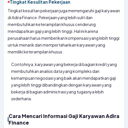
Tingkat Kesulitan Pekerjaan
Tingkat kesulitan pekerjaan juga memengaruhi gaji karyawan
di Adira Finance. Pekerjaan yang lebih sulit dan
membutuhkan keterampilan khusus cenderung
mendapatkan gaji yang lebih tinggi. Hal ini karena
perusahaan harus memberikan kompensasi yang lebih tinggi
untuk menarik dan mempertahankan karyawan yang
memiliki keterampilan khusus.
Contohnya, karyawan yang bekerja di bagian kredit yang
membutuhkan analisis data yang kompleks dan
kemampuan negosiasi yang baik akan mendapatkan gaji
yang lebih tinggi dibandingkan dengan karyawan yang
bekerja di bagian administrasi yang tugasnya lebih
sederhana.
Cara Mencari Informasi Gaji Karyawan Adira
Finance