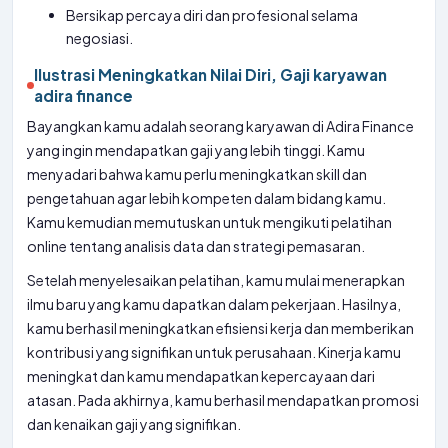
Bersikap percaya diri dan profesional selama
negosiasi.
Ilustrasi Meningkatkan Nilai Diri, Gaji karyawan
adira finance
Bayangkan kamu adalah seorang karyawan di Adira Finance
yang ingin mendapatkan gaji yang lebih tinggi. Kamu
menyadari bahwa kamu perlu meningkatkan skill dan
pengetahuan agar lebih kompeten dalam bidang kamu.
Kamu kemudian memutuskan untuk mengikuti pelatihan
online tentang analisis data dan strategi pemasaran.
Setelah menyelesaikan pelatihan, kamu mulai menerapkan
ilmu baru yang kamu dapatkan dalam pekerjaan. Hasilnya,
kamu berhasil meningkatkan efisiensi kerja dan memberikan
kontribusi yang signifikan untuk perusahaan. Kinerja kamu
meningkat dan kamu mendapatkan kepercayaan dari
atasan. Pada akhirnya, kamu berhasil mendapatkan promosi
dan kenaikan gaji yang signifikan.