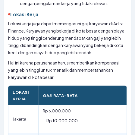
dengan pengalaman kerja yang tidak relevan.
Lokasi Kerja
Lokasi kerja juga dapat memengaruhi gaji karyawan di Adira
Finance. Karyawan yang bekerja di kota besar dengan biaya
hidup yang tinggi cenderung mendapatkan gaji yang lebih
tinggi dibandingkan dengan karyawan yang bekerja di kota
kecil dengan biaya hidup yang lebih rendah.
Hal ini karena perusahaan harus memberikan kompensasi
yang lebih tinggi untuk menarik dan mempertahankan
karyawan di kota besar.
LOKASI
GAJI RATA-RATA
KERJA
Rp 6.000.000
Jakarta
Rp 10.000.000