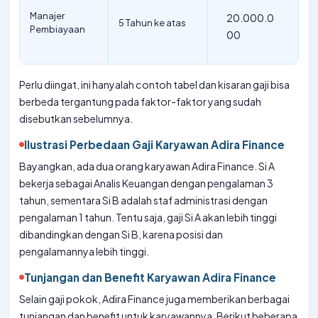
Manajer
20.000.0
5 Tahun ke atas
Pembiayaan
00
Perlu diingat, ini hanyalah contoh tabel dan kisaran gaji bisa
berbeda tergantung pada faktor-faktor yang sudah
disebutkan sebelumnya.
Ilustrasi Perbedaan Gaji Karyawan Adira Finance
Bayangkan, ada dua orang karyawan Adira Finance. Si A
bekerja sebagai Analis Keuangan dengan pengalaman 3
tahun, sementara Si B adalah staf administrasi dengan
pengalaman 1 tahun. Tentu saja, gaji Si A akan lebih tinggi
dibandingkan dengan Si B, karena posisi dan
pengalamannya lebih tinggi.
Tunjangan dan Benefit Karyawan Adira Finance
Selain gaji pokok, Adira Finance juga memberikan berbagai
tunjangan dan benefit untuk karyawannya. Berikut beberapa