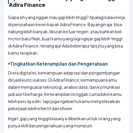
Adira Finance
Siapa sih yang nggak mau gaji lebih tinggi? Apalagi kalau kerja
di perusahaan keren kayak Adira Finance. Bayangin aja, bisa
nabung lebih banyak, liburan ke luar negeri, atau bahkan beli
motor baru! Nah, buat kamu yang lagi ngejar gaji lebih tinggi
di Adira Finance, tenang aja! Ada beberapa tips jitu yang bisa
kamu terapkan.
Tingkatkan Keterampilan dan Pengetahuan
Di era digital ini, kemampuan adaptasi dan pengembangan
diri jadi kunci sukses. Di Adira Finance, kemampuan kamu
dalam menguasai teknologi, analisis data, dan komunikasi
jadi aset berharga. Keterampilan ini nggak cuma bikin kamu
lebih percaya diri, tapi juga ngebantu kamu menyelesaikan
pekerjaan lebih efektif dan efisien.
Ingat, gaji yang tinggi biasanya diberikan untuk orang yang
punya skill dan pengetahuan yang mumpuni.