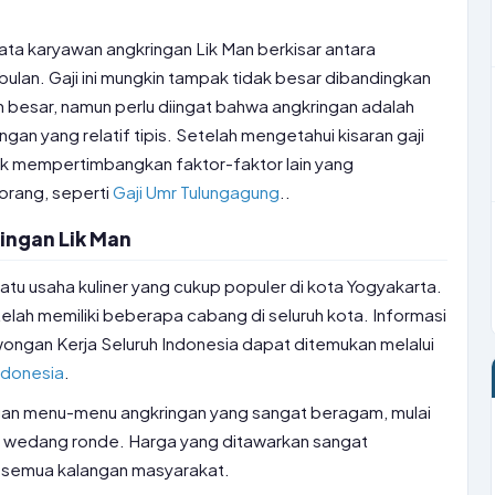
-rata karyawan angkringan Lik Man berkisar antara
lan. Gaji ini mungkin tampak tidak besar dibandingkan
 besar, namun perlu diingat bahwa angkringan adalah
ngan yang relatif tipis. Setelah mengetahui kisaran gaji
uk mempertimbangkan faktor-faktor lain yang
rang, seperti
Gaji Umr Tulungagung
..
ringan Lik Man
atu usaha kuliner yang cukup populer di kota Yogyakarta.
 telah memiliki beberapa cabang di seluruh kota. Informasi
wongan Kerja Seluruh Indonesia dapat ditemukan melalui
ndonesia
.
ngan menu-menu angkringan yang sangat beragam, mulai
gga wedang ronde. Harga yang ditawarkan sangat
k semua kalangan masyarakat.