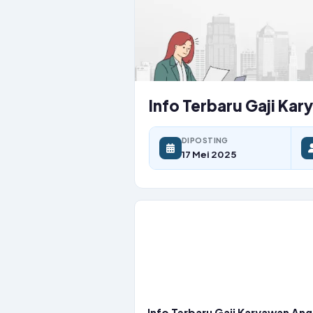
Info Terbaru Gaji Ka
DIPOSTING
17 Mei 2025
Info Terbaru Gaji Karyawan Ang