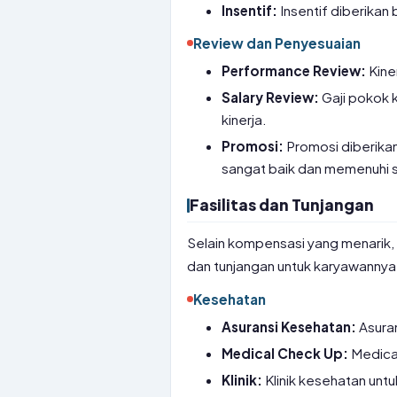
Insentif:
Insentif diberikan 
Review dan Penyesuaian
Performance Review:
Kine
Salary Review:
Gaji pokok 
kinerja.
Promosi:
Promosi diberika
sangat baik dan memenuhi sy
Fasilitas dan Tunjangan
Selain kompensasi yang menarik, 
dan tunjangan untuk karyawannya
Kesehatan
Asuransi Kesehatan:
Asuran
Medical Check Up:
Medical
Klinik:
Klinik kesehatan unt