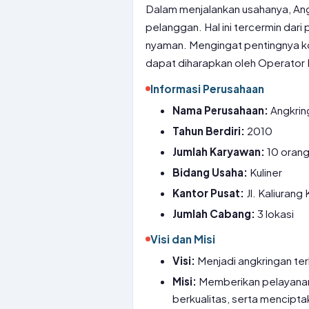
Dalam menjalankan usahanya, An
pelanggan. Hal ini tercermin dar
nyaman. Mengingat pentingnya kom
dapat diharapkan oleh Operator
Informasi Perusahaan
Nama Perusahaan:
Angkrin
Tahun Berdiri:
2010
Jumlah Karyawan:
10 oran
Bidang Usaha:
Kuliner
Kantor Pusat:
Jl. Kaliurang
Jumlah Cabang:
3 lokasi
Visi dan Misi
Visi:
Menjadi angkringan ter
Misi:
Memberikan pelayanan
berkualitas, serta mencipt