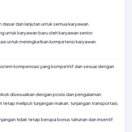
n dasar dan lanjutan untuk semua karyawan.
g untuk karyawan baru oleh karyawan senior.
kasi untuk meningkatkan kompetensi karyawan.
sistem kompensasi yang kompetitif dan sesuai dengan
okok disesuaikan dengan posisi dan pengalaman.
 tetap meliputi tunjangan makan, tunjangan transportasi,
njangan tidak tetap berupa bonus tahunan dan insentif