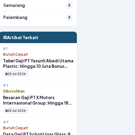
Semarang
8
Palembang
8
Artikel Terkait
#1
Butuh Cepat!
Tabel Gaji PT Yasunli Abadi Utama
Plastic: Hingga 10 Juta Bonus
Melimpah Lengkap Tunjangan
25 Jul 2026
#2
Dibutuhkan
Besaran Gaji PT X Motors
Internasional Group: Hingga 18
Juta Gym Membership Makan
25 Jul 2026
Siang
#3
Butuh Cepat!
Data Gaji PT Schott Igar Glass: 8