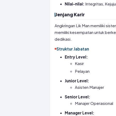
Nilai-nilai:
Integritas, Kejuj
Jenjang Karir
Angkringan Lik Man memiliki siste
memiliki kesempatan untuk berke
dedikasi.
Struktur Jabatan
Entry Level:
Kasir
Pelayan
Junior Level:
Asisten Manajer
Senior Level:
Manajer Operasional
Manager Level: