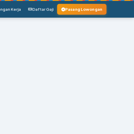
ngan Kerja
Daftar Gaji
Pasang Lowongan