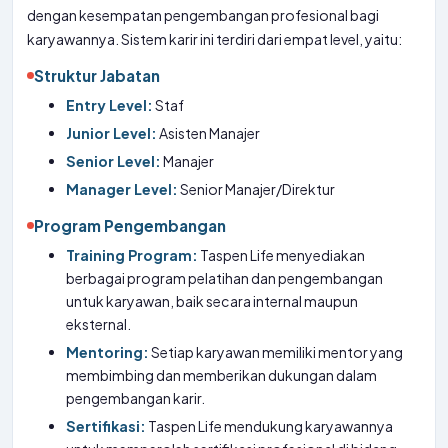
dengan kesempatan pengembangan profesional bagi
karyawannya. Sistem karir ini terdiri dari empat level, yaitu:
Struktur Jabatan
Entry Level:
Staf
Junior Level:
Asisten Manajer
Senior Level:
Manajer
Manager Level:
Senior Manajer/Direktur
Program Pengembangan
Training Program:
Taspen Life menyediakan
berbagai program pelatihan dan pengembangan
untuk karyawan, baik secara internal maupun
eksternal.
Mentoring:
Setiap karyawan memiliki mentor yang
membimbing dan memberikan dukungan dalam
pengembangan karir.
Sertifikasi:
Taspen Life mendukung karyawannya