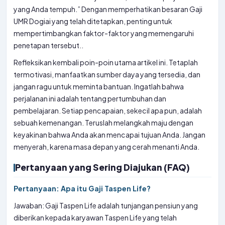
yang Anda tempuh.” Dengan memperhatikan besaran Gaji
UMR Dogiai yang telah ditetapkan, penting untuk
mempertimbangkan faktor-faktor yang memengaruhi
penetapan tersebut..
Refleksikan kembali poin-poin utama artikel ini. Tetaplah
termotivasi, manfaatkan sumber daya yang tersedia, dan
jangan ragu untuk meminta bantuan. Ingatlah bahwa
perjalanan ini adalah tentang pertumbuhan dan
pembelajaran. Setiap pencapaian, sekecil apa pun, adalah
sebuah kemenangan. Teruslah melangkah maju dengan
keyakinan bahwa Anda akan mencapai tujuan Anda. Jangan
menyerah, karena masa depan yang cerah menanti Anda.
Pertanyaan yang Sering Diajukan (FAQ)
Pertanyaan: Apa itu Gaji Taspen Life?
Jawaban: Gaji Taspen Life adalah tunjangan pensiun yang
diberikan kepada karyawan Taspen Life yang telah