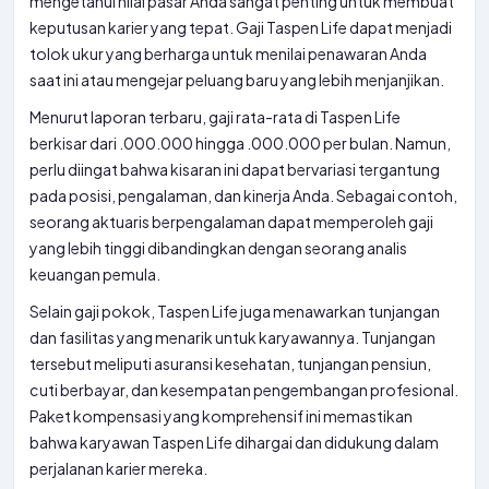
mengetahui nilai pasar Anda sangat penting untuk membuat
keputusan karier yang tepat. Gaji Taspen Life dapat menjadi
tolok ukur yang berharga untuk menilai penawaran Anda
saat ini atau mengejar peluang baru yang lebih menjanjikan.
Menurut laporan terbaru, gaji rata-rata di Taspen Life
berkisar dari .000.000 hingga .000.000 per bulan. Namun,
perlu diingat bahwa kisaran ini dapat bervariasi tergantung
pada posisi, pengalaman, dan kinerja Anda. Sebagai contoh,
seorang aktuaris berpengalaman dapat memperoleh gaji
yang lebih tinggi dibandingkan dengan seorang analis
keuangan pemula.
Selain gaji pokok, Taspen Life juga menawarkan tunjangan
dan fasilitas yang menarik untuk karyawannya. Tunjangan
tersebut meliputi asuransi kesehatan, tunjangan pensiun,
cuti berbayar, dan kesempatan pengembangan profesional.
Paket kompensasi yang komprehensif ini memastikan
bahwa karyawan Taspen Life dihargai dan didukung dalam
perjalanan karier mereka.