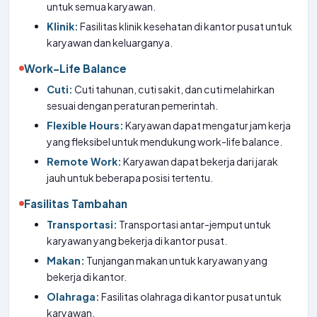
untuk semua karyawan.
Klinik:
Fasilitas klinik kesehatan di kantor pusat untuk
karyawan dan keluarganya.
Work-Life Balance
Cuti:
Cuti tahunan, cuti sakit, dan cuti melahirkan
sesuai dengan peraturan pemerintah.
Flexible Hours:
Karyawan dapat mengatur jam kerja
yang fleksibel untuk mendukung work-life balance.
Remote Work:
Karyawan dapat bekerja dari jarak
jauh untuk beberapa posisi tertentu.
Fasilitas Tambahan
Transportasi:
Transportasi antar-jemput untuk
karyawan yang bekerja di kantor pusat.
Makan:
Tunjangan makan untuk karyawan yang
bekerja di kantor.
Olahraga:
Fasilitas olahraga di kantor pusat untuk
karyawan.