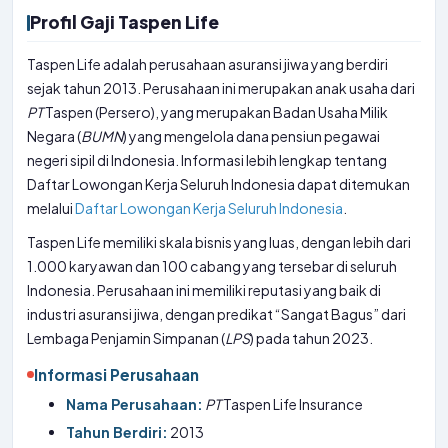
Profil Gaji Taspen Life
Taspen Life adalah perusahaan asuransi jiwa yang berdiri
sejak tahun 2013. Perusahaan ini merupakan anak usaha dari
PT
Taspen (Persero), yang merupakan Badan Usaha Milik
Negara (
BUMN
) yang mengelola dana pensiun pegawai
negeri sipil di Indonesia. Informasi lebih lengkap tentang
Daftar Lowongan Kerja Seluruh Indonesia dapat ditemukan
melalui
Daftar Lowongan Kerja Seluruh Indonesia
.
Taspen Life memiliki skala bisnis yang luas, dengan lebih dari
1.000 karyawan dan 100 cabang yang tersebar di seluruh
Indonesia. Perusahaan ini memiliki reputasi yang baik di
industri asuransi jiwa, dengan predikat “Sangat Bagus” dari
Lembaga Penjamin Simpanan (
LPS
) pada tahun 2023.
Informasi Perusahaan
Nama Perusahaan:
PT
Taspen Life Insurance
Tahun Berdiri:
2013