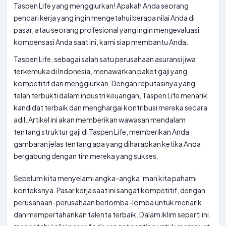
Taspen Life yang menggiurkan! Apakah Anda seorang
pencari kerja yang ingin mengetahui berapa nilai Anda di
pasar, atau seorang profesional yang ingin mengevaluasi
kompensasi Anda saat ini, kami siap membantu Anda.
Taspen Life, sebagai salah satu perusahaan asuransi jiwa
terkemuka di Indonesia, menawarkan paket gaji yang
kompetitif dan menggiurkan. Dengan reputasinya yang
telah terbukti dalam industri keuangan, Taspen Life menarik
kandidat terbaik dan menghargai kontribusi mereka secara
adil. Artikel ini akan memberikan wawasan mendalam
tentang struktur gaji di Taspen Life, memberikan Anda
gambaran jelas tentang apa yang diharapkan ketika Anda
bergabung dengan tim mereka yang sukses.
Sebelum kita menyelami angka-angka, mari kita pahami
konteksnya. Pasar kerja saat ini sangat kompetitif, dengan
perusahaan-perusahaan berlomba-lomba untuk menarik
dan mempertahankan talenta terbaik. Dalam iklim seperti ini,