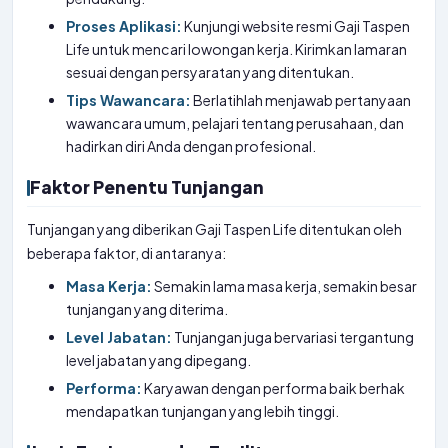
Proses Aplikasi:
Kunjungi website resmi Gaji Taspen
Life untuk mencari lowongan kerja. Kirimkan lamaran
sesuai dengan persyaratan yang ditentukan.
Tips Wawancara:
Berlatihlah menjawab pertanyaan
wawancara umum, pelajari tentang perusahaan, dan
hadirkan diri Anda dengan profesional.
Faktor Penentu Tunjangan
Tunjangan yang diberikan Gaji Taspen Life ditentukan oleh
beberapa faktor, di antaranya:
Masa Kerja:
Semakin lama masa kerja, semakin besar
tunjangan yang diterima.
Level Jabatan:
Tunjangan juga bervariasi tergantung
level jabatan yang dipegang.
Performa:
Karyawan dengan performa baik berhak
mendapatkan tunjangan yang lebih tinggi.