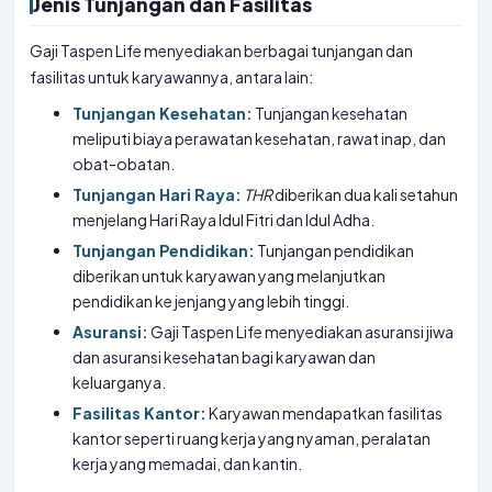
Jenis Tunjangan dan Fasilitas
Gaji Taspen Life menyediakan berbagai tunjangan dan
fasilitas untuk karyawannya, antara lain:
Tunjangan Kesehatan:
Tunjangan kesehatan
meliputi biaya perawatan kesehatan, rawat inap, dan
obat-obatan.
Tunjangan Hari Raya:
THR
diberikan dua kali setahun
menjelang Hari Raya Idul Fitri dan Idul Adha.
Tunjangan Pendidikan:
Tunjangan pendidikan
diberikan untuk karyawan yang melanjutkan
pendidikan ke jenjang yang lebih tinggi.
Asuransi:
Gaji Taspen Life menyediakan asuransi jiwa
dan asuransi kesehatan bagi karyawan dan
keluarganya.
Fasilitas Kantor:
Karyawan mendapatkan fasilitas
kantor seperti ruang kerja yang nyaman, peralatan
kerja yang memadai, dan kantin.