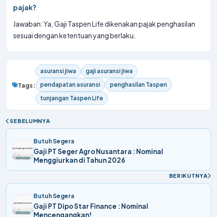
pajak?
Jawaban: Ya, Gaji Taspen Life dikenakan pajak penghasilan
sesuai dengan ketentuan yang berlaku.
asuransi jiwa
gaji asuransi jiwa
pendapatan asuransi
penghasilan Taspen
Tags:
tunjangan Taspen Life
SEBELUMNYA
Butuh Segera
Gaji PT Seger Agro Nusantara : Nominal
Menggiurkan di Tahun 2026
BERIKUTNYA
Butuh Segera
Gaji PT Dipo Star Finance : Nominal
Mencengangkan!