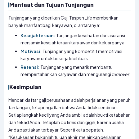
Manfaat dan Tujuan Tunjangan
Tunjangan yang diberikan Gaji Taspen Life memberikan
banyak manfaat bagi karyawan, di antaranya:
Kesejahteraan:
Tunjangan kesehatan dan asuransi
menjamin kesejahteraan karyawan dan keluarganya.
Motivasi:
Tunjangan yang kompetitif memotivasi
karyawan untuk bekerja lebih baik.
Retensi:
Tunjangan yang menarik membantu
mempertahankan karyawan dan mengurangi
turnover
.
Kesimpulan
Mencari daftar gaji perusahaan adalah perjalanan yang penuh
tantangan, tetapi ingatlah bahwa Anda tidak sendirian.
Setiap langkah kecil yang Anda ambil adalah bukti ketabahan
dan tekad Anda. Tetaplah optimis dan gigih, karena usaha
Anda pasti akan terbayar. Seperti kata pepatah,
“Kesuksesan bukanlah tujuan akhir, melainkan perjalanan