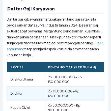
Daftar Gaji Karyawan
Daftar gaji dibawah ini merupakan rentang gaji rata-rata
berdasarkan data survei industri tahun 2024. Besaran gaji
aktual dapat bervariasi tergantung pengalaman, kualifikasi,
dan kebijakan perusahaan. Meskipun faktor-faktor seperti
tunjangan dan fasilitas menjadi pertimbangan penting,
Gaji K
arya Insan
tetap menjadi aspek krusial dalam menentukan
kepuasan kerja..
POSISI
RENTANG GAJI (PER BULAN)
Rp 100.000.000 – Rp
Direktur Utama
150.000.000
Rp 75.000.000 – Rp
Direktur
120.000.000
Rp 50.000.000 – Rp
Kepala Divisi
80.000.000