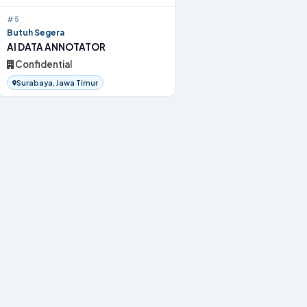
#5
Butuh Segera
AI DATA ANNOTATOR
Confidential
Surabaya, Jawa Timur