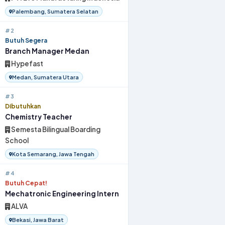
Palembang, Sumatera Selatan
#2
Butuh Segera
Branch Manager Medan
Hypefast
Medan, Sumatera Utara
#3
Dibutuhkan
Chemistry Teacher
Semesta Bilingual Boarding
School
Kota Semarang, Jawa Tengah
#4
Butuh Cepat!
Mechatronic Engineering Intern
ALVA
Bekasi, Jawa Barat