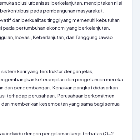
muka solusi urbanisasi berkelanjutan, menciptakan nilai
berkontribusi pada pembangunan masyarakat.
vatif dan berkualitas tinggi yang memenuhi kebutuhan
si pada pertumbuhan ekonomi yang berkelanjutan.
ggulan, Inovasi, Keberlanjutan, dan Tanggung Jawab
stem karir yang terstruktur dengan jelas,
mengembangkan keterampilan dan pengetahuan mereka
ihan dan pengembangan. Kenaikan pangkat didasarkan
ribusi terhadap perusahaan. Perusahaan berkomitmen
m dan memberikan kesempatan yang sama bagi semua
tau individu dengan pengalaman kerja terbatas (0-2