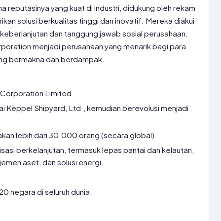
a reputasinya yang kuat di industri, didukung oleh rekam
kan solusi berkualitas tinggi dan inovatif. Mereka diakui
eberlanjutan dan tanggung jawab sosial perusahaan.
poration menjadi perusahaan yang menarik bagi para
yang bermakna dan berdampak.
Corporation Limited
i Keppel Shipyard, Ltd., kemudian berevolusi menjadi
akan lebih dari 30.000 orang (secara global)
isasi berkelanjutan, termasuk lepas pantai dan kelautan,
ajemen aset, dan solusi energi.
20 negara di seluruh dunia.