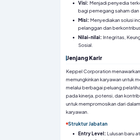
Visi:
Menjadi penyedia terke
bagi pemegang saham dan 
Misi:
Menyediakan solusi ino
pelanggan dan berkontribu
Nilai-nilai:
Integritas, Keun
Sosial.
Jenjang Karir
Keppel Corporation menawarkan si
memungkinkan karyawan untuk 
melalui berbagai peluang pelat
pada kinerja, potensi, dan kont
untuk mempromosikan dari dala
karyawan.
Struktur Jabatan
Entry Level:
Lulusan baru a