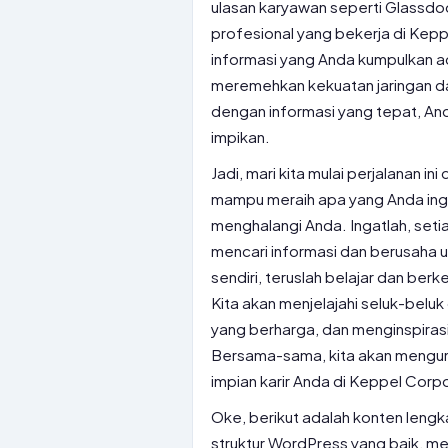
ulasan karyawan seperti Glassdo
profesional yang bekerja di Keppe
informasi yang Anda kumpulkan a
meremehkan kekuatan jaringan da
dengan informasi yang tepat, An
impikan.
Jadi, mari kita mulai perjalanan
mampu meraih apa yang Anda ingi
menghalangi Anda. Ingatlah, setia
mencari informasi dan berusaha 
sendiri, teruslah belajar dan be
Kita akan menjelajahi seluk-bel
yang berharga, dan menginspiras
Bersama-sama, kita akan mengu
impian karir Anda di Keppel Corpo
Oke, berikut adalah konten lengk
struktur WordPress yang baik, 