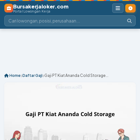
Bursakerjaloker.com
Portal Lowongan Kerja
Home
Daftar Gaji
Gaji PT Kiat Ananda Cold Storage...