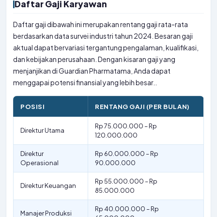
Daftar Gaji Karyawan
Daftar gaji dibawah ini merupakan rentang gaji rata-rata
berdasarkan data survei industri tahun 2024. Besaran gaji
aktual dapat bervariasi tergantung pengalaman, kualifikasi,
dan kebijakan perusahaan. Dengan kisaran gaji yang
menjanjikan di Guardian Pharmatama, Anda dapat
menggapai potensi finansial yang lebih besar..
POSISI
RENTANG GAJI (PER BULAN)
Rp 75.000.000 – Rp
Direktur Utama
120.000.000
Direktur
Rp 60.000.000 – Rp
Operasional
90.000.000
Rp 55.000.000 – Rp
Direktur Keuangan
85.000.000
Rp 40.000.000 – Rp
Manajer Produksi