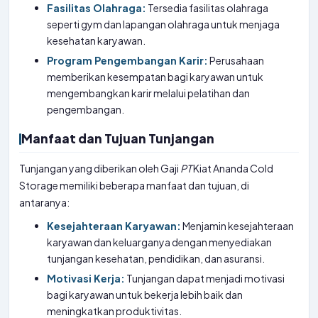
Fasilitas Olahraga:
Tersedia fasilitas olahraga
seperti gym dan lapangan olahraga untuk menjaga
kesehatan karyawan.
Program Pengembangan Karir:
Perusahaan
memberikan kesempatan bagi karyawan untuk
mengembangkan karir melalui pelatihan dan
pengembangan.
Manfaat dan Tujuan Tunjangan
Tunjangan yang diberikan oleh Gaji
PT
Kiat Ananda Cold
Storage memiliki beberapa manfaat dan tujuan, di
antaranya:
Kesejahteraan Karyawan:
Menjamin kesejahteraan
karyawan dan keluarganya dengan menyediakan
tunjangan kesehatan, pendidikan, dan asuransi.
Motivasi Kerja:
Tunjangan dapat menjadi motivasi
bagi karyawan untuk bekerja lebih baik dan
meningkatkan produktivitas.