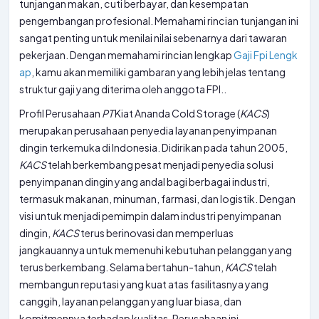
tunjangan makan, cuti berbayar, dan kesempatan
pengembangan profesional. Memahami rincian tunjangan ini
sangat penting untuk menilai nilai sebenarnya dari tawaran
pekerjaan. Dengan memahami rincian lengkap
Gaji Fpi Lengk
ap
, kamu akan memiliki gambaran yang lebih jelas tentang
struktur gaji yang diterima oleh anggota FPI..
Profil Perusahaan
PT
Kiat Ananda Cold Storage (
KACS
)
merupakan perusahaan penyedia layanan penyimpanan
dingin terkemuka di Indonesia. Didirikan pada tahun 2005,
KACS
telah berkembang pesat menjadi penyedia solusi
penyimpanan dingin yang andal bagi berbagai industri,
termasuk makanan, minuman, farmasi, dan logistik. Dengan
visi untuk menjadi pemimpin dalam industri penyimpanan
dingin,
KACS
terus berinovasi dan memperluas
jangkauannya untuk memenuhi kebutuhan pelanggan yang
terus berkembang. Selama bertahun-tahun,
KACS
telah
membangun reputasi yang kuat atas fasilitasnya yang
canggih, layanan pelanggan yang luar biasa, dan
komitmennya terhadap kualitas. Perusahaan ini