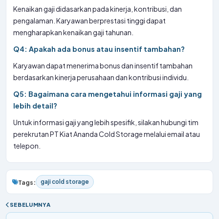
Kenaikan gaji didasarkan pada kinerja, kontribusi, dan
pengalaman. Karyawan berprestasi tinggi dapat
mengharapkan kenaikan gaji tahunan.
Q4: Apakah ada bonus atau insentif tambahan?
Karyawan dapat menerima bonus dan insentif tambahan
berdasarkan kinerja perusahaan dan kontribusi individu.
Q5: Bagaimana cara mengetahui informasi gaji yang
lebih detail?
Untuk informasi gaji yang lebih spesifik, silakan hubungi tim
perekrutan PT Kiat Ananda Cold Storage melalui email atau
telepon.
gaji cold storage
Tags:
SEBELUMNYA