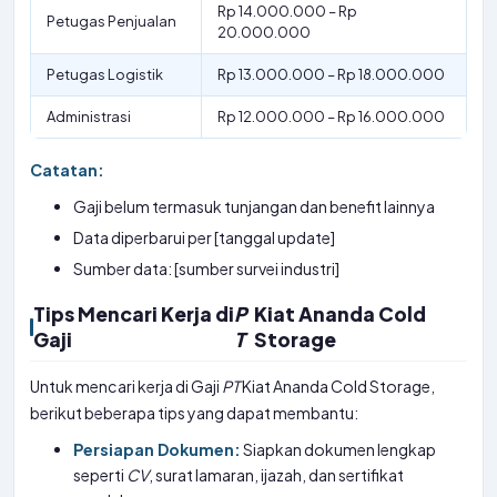
Rp 14.000.000 – Rp
Petugas Penjualan
20.000.000
Petugas Logistik
Rp 13.000.000 – Rp 18.000.000
Administrasi
Rp 12.000.000 – Rp 16.000.000
Catatan:
Gaji belum termasuk tunjangan dan benefit lainnya
Data diperbarui per [tanggal update]
Sumber data: [sumber survei industri]
Tips Mencari Kerja di
P
Kiat Ananda Cold
Gaji
T
Storage
Untuk mencari kerja di Gaji
PT
Kiat Ananda Cold Storage,
berikut beberapa tips yang dapat membantu:
Persiapan Dokumen:
Siapkan dokumen lengkap
seperti
CV
, surat lamaran, ijazah, dan sertifikat