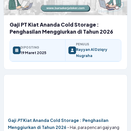
Gaji PT Kiat Ananda Cold Storage :
Penghasilan Menggiurkan di Tahun 2026
PENULIS
DIPOSTING
Rayyan Al Dziqry
19 Maret 2025
Nugraha
Gaji
PT
Kiat Ananda Cold Storage : Penghasilan
Menggiurkan di Tahun 2026
– Hai, para pencari gaji yang