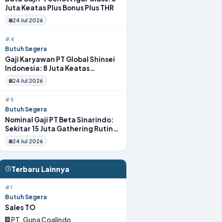
Juta Keatas Plus Bonus Plus THR
24 Jul 2026
#4
Butuh Segera
Gaji Karyawan PT Global Shinsei
Indonesia: 8 Juta Keatas
Tunjangan Komplit Uang
24 Jul 2026
Transport
#5
Butuh Segera
Nominal Gaji PT Beta Sinarindo:
Sekitar 15 Juta Gathering Rutin
Insentif Rutin
24 Jul 2026
Terbaru Lainnya
#1
Butuh Segera
Sales TO
PT. Guna Coalindo