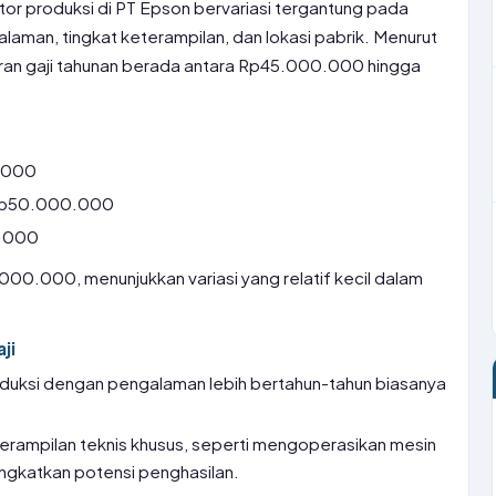
ator produksi di PT Epson bervariasi tergantung pada
aman, tingkat keterampilan, dan lokasi pabrik. Menurut
aran gaji tahunan berada antara Rp45.000.000 hingga
0.000
: Rp50.000.000
0.000
.000.000, menunjukkan variasi yang relatif kecil dalam
ji
duksi dengan pengalaman lebih bertahun-tahun biasanya
erampilan teknis khusus, seperti mengoperasikan mesin
ngkatkan potensi penghasilan.