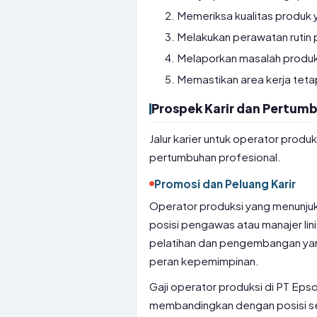
Memeriksa kualitas produk y
Melakukan perawatan rutin 
Melaporkan masalah produk
Memastikan area kerja tetap
Prospek Karir dan Pertum
Jalur karier untuk operator prod
pertumbuhan profesional.
Promosi dan Peluang Karir
Operator produksi yang menunjuk
posisi pengawas atau manajer li
pelatihan dan pengembangan yan
peran kepemimpinan.
Gaji operator produksi di PT Eps
membandingkan dengan posisi ser