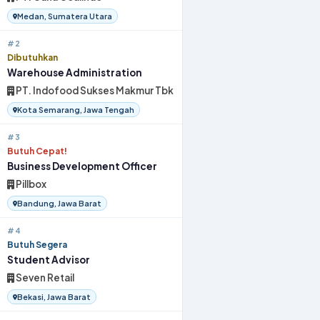
Medan, Sumatera Utara
#2
Dibutuhkan
Warehouse Administration
PT. Indofood Sukses Makmur Tbk
Kota Semarang, Jawa Tengah
#3
Butuh Cepat!
Business Development Officer
Pillbox
Bandung, Jawa Barat
#4
Butuh Segera
Student Advisor
Seven Retail
Bekasi, Jawa Barat