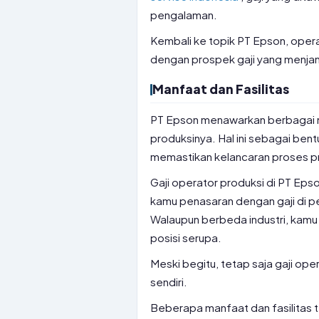
pengalaman.
Kembali ke topik PT Epson, opera
dengan prospek gaji yang menjan
Manfaat dan Fasilitas
PT Epson menawarkan berbagai ma
produksinya. Hal ini sebagai bent
memastikan kelancaran proses p
Gaji operator produksi di PT Epso
kamu penasaran dengan gaji di pe
Walaupun berbeda industri, kamu
posisi serupa.
Meski begitu, tetap saja gaji op
sendiri.
Beberapa manfaat dan fasilitas t