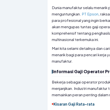
Dunia manufaktur selalu menarik 
menguntungkan.
PT Epson
, raks
para profesional yang ingin berkar
akan mengupas tuntas gaji oper
komprehensif tentang penghasilan
multinasional terkemuka ini.
Mari kita selami detailnya dan c
menarik bagi para pencari kerja y
manufaktur.
Informasi Gaji Operator P
Bekerja sebagai operator produk
menjanjikan. Industri manufaktu
memainkan peran penting dalam 
Kisaran Gaji Rata-rata