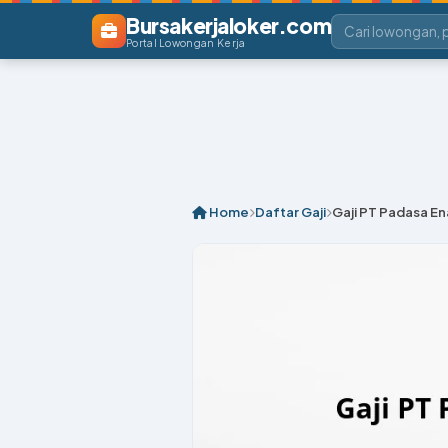
Bursakerjaloker.com
Portal Lowongan Kerja
Home
Daftar Gaji
Gaji PT Padasa En