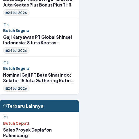
Juta Keatas Plus Bonus Plus THR
24 Jul 2026
#4
Butuh Segera
Gaji Karyawan PT Global Shinsei
Indonesia: 8 Juta Keatas
Tunjangan Komplit Uang
24 Jul 2026
Transport
#5
Butuh Segera
Nominal Gaji PT Beta Sinarindo:
Sekitar 15 Juta Gathering Rutin
Insentif Rutin
24 Jul 2026
Terbaru Lainnya
#1
Butuh Cepat!
Sales Proyek Deplafon
Palembang