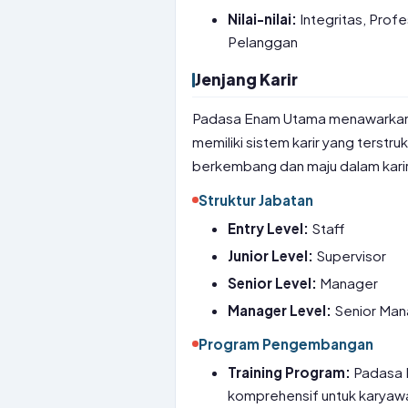
Nilai-nilai:
Integritas, Prof
Pelanggan
Jenjang Karir
Padasa Enam Utama menawarkan je
memiliki sistem karir yang terst
berkembang dan maju dalam kari
Struktur Jabatan
Entry Level:
Staff
Junior Level:
Supervisor
Senior Level:
Manager
Manager Level:
Senior Mana
Program Pengembangan
Training Program:
Padasa E
komprehensif untuk karyaw