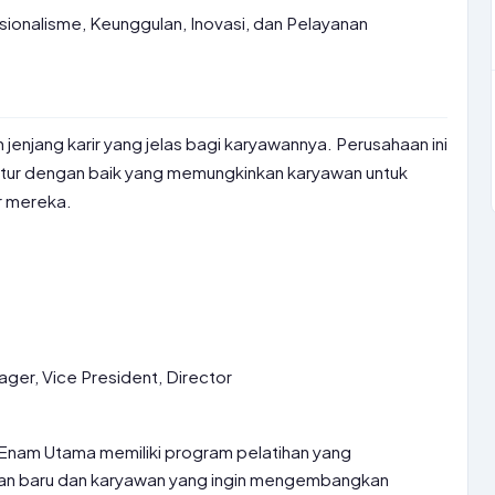
esionalisme, Keunggulan, Inovasi, dan Pelayanan
njang karir yang jelas bagi karyawannya. Perusahaan ini
ruktur dengan baik yang memungkinkan karyawan untuk
r mereka.
ger, Vice President, Director
nam Utama memiliki program pelatihan yang
an baru dan karyawan yang ingin mengembangkan