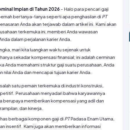
minal Impian di Tahun 2026
– Halo para pencari gaji
ernah bertanya-tanya seperti apa penghasilan di
PT
nasaran Anda akan terjawab dalam artikel ini. Kami akan
erusahaan terkemuka ini, memberi Anda wawasan
nda dalam perjalanan karier Anda.
gka, mari kita luangkan waktu sejenak untuk
n hanya sekadar kompensasi finansial; ini adalah cerminan
etika Anda memahami struktur gaji suatu perusahaan, Anda
nilai Anda dan mencapai tujuan karier Anda.
lah satu pemain terkemuka di industri konstruksi,
petitif. Perusahaan menyadari bahwa karyawannya
ka berupaya memberikan kompensasi yang adil dan
mpilan, dan kinerja.
bahas berbagai komponen gaji di
PT
Padasa Enam Utama,
dan insentif. Kami juga akan memberikan informasi