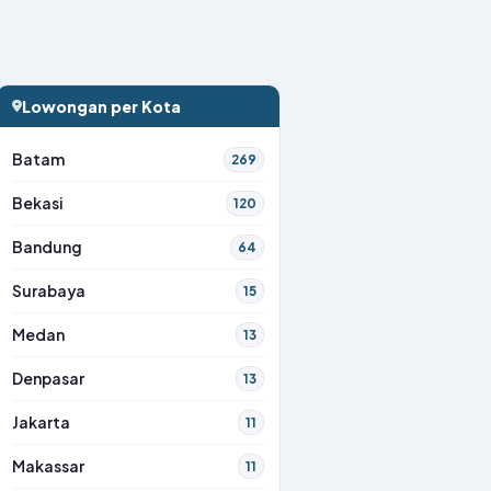
Lowongan per Kota
Batam
269
Bekasi
120
Bandung
64
Surabaya
15
Medan
13
Denpasar
13
Jakarta
11
Makassar
11