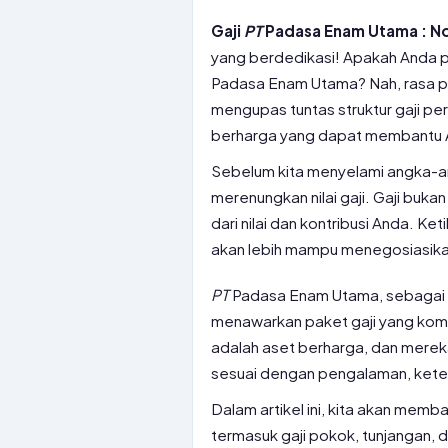
Gaji
PT
Padasa Enam Utama : No
yang berdedikasi! Apakah Anda p
Padasa Enam Utama? Nah, rasa pe
mengupas tuntas struktur gaji p
berharga yang dapat membantu A
Sebelum kita menyelami angka-an
merenungkan nilai gaji. Gaji buka
dari nilai dan kontribusi Anda. K
akan lebih mampu menegosiasikan 
PT
Padasa Enam Utama, sebagai sa
menawarkan paket gaji yang kom
adalah aset berharga, dan mere
sesuai dengan pengalaman, ketera
Dalam artikel ini, kita akan mem
termasuk gaji pokok, tunjangan, 