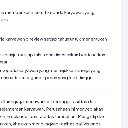
a memberikan insentif kepada karyawan yang
reka.
rja karyawan direview setiap tahun untuk menentukan
n ditinjau setiap tahun dan disesuaikan berdasarkan
asar.
n kepada karyawan yang menunjukkan kinerja yang
tensi untuk mengambil peran yang lebih tinggi.
Utama juga menawarkan berbagai fasilitas dan
sejahteraan karyawan. Perusahaan ini menyediakan
-life balance, dan fasilitas tambahan. Mengintip ke
an, kita akan mengungkap realitas gaji Visionet..