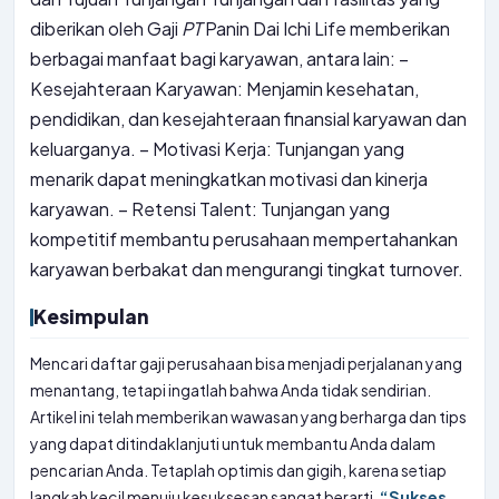
diberikan oleh Gaji
PT
Panin Dai Ichi Life memberikan
berbagai manfaat bagi karyawan, antara lain: –
Kesejahteraan Karyawan: Menjamin kesehatan,
pendidikan, dan kesejahteraan finansial karyawan dan
keluarganya. – Motivasi Kerja: Tunjangan yang
menarik dapat meningkatkan motivasi dan kinerja
karyawan. – Retensi Talent: Tunjangan yang
kompetitif membantu perusahaan mempertahankan
karyawan berbakat dan mengurangi tingkat turnover.
Kesimpulan
Mencari daftar gaji perusahaan bisa menjadi perjalanan yang
menantang, tetapi ingatlah bahwa Anda tidak sendirian.
Artikel ini telah memberikan wawasan yang berharga dan tips
yang dapat ditindaklanjuti untuk membantu Anda dalam
pencarian Anda. Tetaplah optimis dan gigih, karena setiap
langkah kecil menuju kesuksesan sangat berarti.
“Sukses