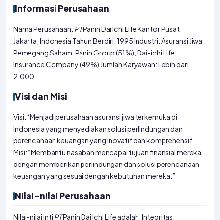
Informasi Perusahaan
Nama Perusahaan:
PT
Panin Dai Ichi Life Kantor Pusat:
Jakarta, Indonesia Tahun Berdiri: 1995 Industri: Asuransi Jiwa
Pemegang Saham: Panin Group (51%), Dai-ichi Life
Insurance Company (49%) Jumlah Karyawan: Lebih dari
2.000
Visi dan Misi
Visi: “Menjadi perusahaan asuransi jiwa terkemuka di
Indonesia yang menyediakan solusi perlindungan dan
perencanaan keuangan yang inovatif dan komprehensif.”
Misi: “Membantu nasabah mencapai tujuan finansial mereka
dengan memberikan perlindungan dan solusi perencanaan
keuangan yang sesuai dengan kebutuhan mereka.”
Nilai-nilai Perusahaan
Nilai-nilai inti
PT
Panin Dai Ichi Life adalah: Integritas: