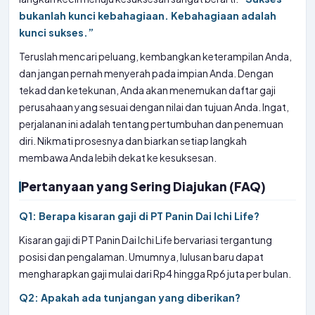
bukanlah kunci kebahagiaan. Kebahagiaan adalah
kunci sukses.”
Teruslah mencari peluang, kembangkan keterampilan Anda,
dan jangan pernah menyerah pada impian Anda. Dengan
tekad dan ketekunan, Anda akan menemukan daftar gaji
perusahaan yang sesuai dengan nilai dan tujuan Anda. Ingat,
perjalanan ini adalah tentang pertumbuhan dan penemuan
diri. Nikmati prosesnya dan biarkan setiap langkah
membawa Anda lebih dekat ke kesuksesan.
Pertanyaan yang Sering Diajukan (FAQ)
Q1: Berapa kisaran gaji di PT Panin Dai Ichi Life?
Kisaran gaji di PT Panin Dai Ichi Life bervariasi tergantung
posisi dan pengalaman. Umumnya, lulusan baru dapat
mengharapkan gaji mulai dari Rp4 hingga Rp6 juta per bulan.
Q2: Apakah ada tunjangan yang diberikan?