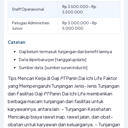
Rp 3.500.000 – Rp
Staff Operasional
5.500.000
Petugas Administrasi
Rp 3.000.000 – Rp
Junior
5.000.000
Catatan:
Gaji belum termasuk tunjangan dan benefit lainnya
Data diperbarui per [tanggal update]
Sumber data: [sumber survei industri]
Tips Mencari Kerja di Gaji
PT
Panin Dai Ichi Life Faktor
yang Mempengaruhi Tunjangan Jenis-Jenis Tunjangan
dan Fasilitas Gaji
PT
Panin Dai Ichi Life memberikan
berbagai macam tunjangan dan fasilitas untuk
karyawannya, antara lain: – Tunjangan Kesehatan:
Mencakup biaya rawat inap, rawat jalan, dan obat-
obatan untuk karyawan dan keluarganya. – Tunjangan