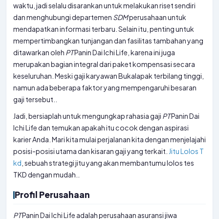
waktu, jadi selalu disarankan untuk melakukan riset sendiri
dan menghubungi departemen
SDM
perusahaan untuk
mendapatkan informasi terbaru. Selain itu, penting untuk
mempertimbangkan tunjangan dan fasilitas tambahan yang
ditawarkan oleh
PT
Panin Dai Ichi Life, karena ini juga
merupakan bagian integral dari paket kompensasi secara
keseluruhan. Meski gaji karyawan Bukalapak terbilang tinggi,
namun ada beberapa faktor yang mempengaruhi besaran
gaji tersebut..
Jadi, bersiaplah untuk mengungkap rahasia gaji
PT
Panin Dai
Ichi Life dan temukan apakah itu cocok dengan aspirasi
karier Anda. Mari kita mulai perjalanan kita dengan menjelajahi
posisi-posisi utama dan kisaran gaji yang terkait.
Jitu Lolos T
kd
, sebuah strategi jitu yang akan membantumu lolos tes
TKD dengan mudah..
Profil Perusahaan
PT
Panin Dai Ichi Life adalah perusahaan asuransi jiwa