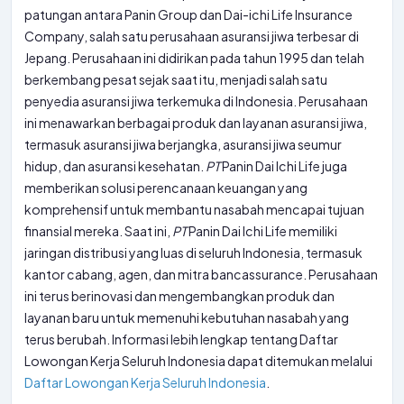
patungan antara Panin Group dan Dai-ichi Life Insurance
Company, salah satu perusahaan asuransi jiwa terbesar di
Jepang. Perusahaan ini didirikan pada tahun 1995 dan telah
berkembang pesat sejak saat itu, menjadi salah satu
penyedia asuransi jiwa terkemuka di Indonesia. Perusahaan
ini menawarkan berbagai produk dan layanan asuransi jiwa,
termasuk asuransi jiwa berjangka, asuransi jiwa seumur
hidup, dan asuransi kesehatan.
PT
Panin Dai Ichi Life juga
memberikan solusi perencanaan keuangan yang
komprehensif untuk membantu nasabah mencapai tujuan
finansial mereka. Saat ini,
PT
Panin Dai Ichi Life memiliki
jaringan distribusi yang luas di seluruh Indonesia, termasuk
kantor cabang, agen, dan mitra bancassurance. Perusahaan
ini terus berinovasi dan mengembangkan produk dan
layanan baru untuk memenuhi kebutuhan nasabah yang
terus berubah. Informasi lebih lengkap tentang Daftar
Lowongan Kerja Seluruh Indonesia dapat ditemukan melalui
Daftar Lowongan Kerja Seluruh Indonesia
.