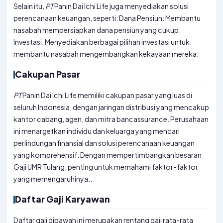
Selain itu,
PT
Panin Dai Ichi Life juga menyediakan solusi
perencanaan keuangan, seperti: Dana Pensiun: Membantu
nasabah mempersiapkan dana pensiun yang cukup.
Investasi: Menyediakan berbagai pilihan investasi untuk
membantu nasabah mengembangkan kekayaan mereka.
Cakupan Pasar
PT
Panin Dai Ichi Life memiliki cakupan pasar yang luas di
seluruh Indonesia, dengan jaringan distribusi yang mencakup
kantor cabang, agen, dan mitra bancassurance. Perusahaan
ini menargetkan individu dan keluarga yang mencari
perlindungan finansial dan solusi perencanaan keuangan
yang komprehensif. Dengan mempertimbangkan besaran
Gaji UMR Tulang, penting untuk memahami faktor-faktor
yang memengaruhinya..
Daftar Gaji Karyawan
Daftar gaji dibawah ini merupakan rentang gaji rata-rata