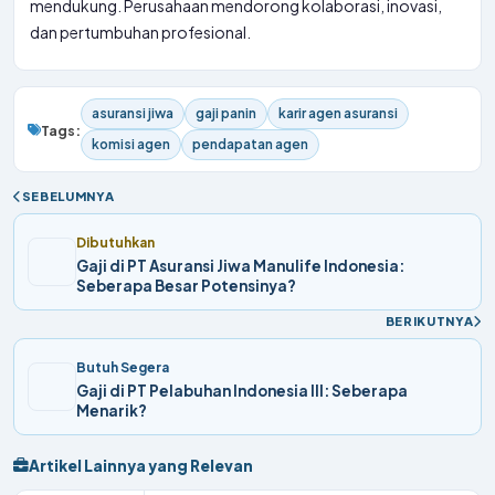
mendukung. Perusahaan mendorong kolaborasi, inovasi,
dan pertumbuhan profesional.
asuransi jiwa
gaji panin
karir agen asuransi
Tags:
komisi agen
pendapatan agen
SEBELUMNYA
Dibutuhkan
Gaji di PT Asuransi Jiwa Manulife Indonesia:
Seberapa Besar Potensinya?
BERIKUTNYA
Butuh Segera
Gaji di PT Pelabuhan Indonesia III: Seberapa
Menarik?
Artikel Lainnya yang Relevan