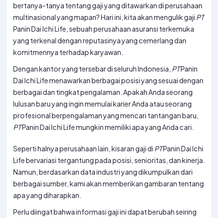
bertanya-tanya tentang gaji yang ditawarkan di perusahaan
multinasional yang mapan? Hari ini, kita akan mengulik gaji
PT
Panin Dai Ichi Life, sebuah perusahaan asuransi terkemuka
yang terkenal dengan reputasinya yang cemerlang dan
komitmennya terhadap karyawan.
Dengan kantor yang tersebar di seluruh Indonesia,
PT
Panin
Dai Ichi Life menawarkan berbagai posisi yang sesuai dengan
berbagai dan tingkat pengalaman. Apakah Anda seorang
lulusan baru yang ingin memulai karier Anda atau seorang
profesional berpengalaman yang mencari tantangan baru,
PT
Panin Dai Ichi Life mungkin memiliki apa yang Anda cari.
Seperti halnya perusahaan lain, kisaran gaji di
PT
Panin Dai Ichi
Life bervariasi tergantung pada posisi, senioritas, dan kinerja.
Namun, berdasarkan data industri yang dikumpulkan dari
berbagai sumber, kami akan memberikan gambaran tentang
apa yang diharapkan.
Perlu diingat bahwa informasi gaji ini dapat berubah seiring