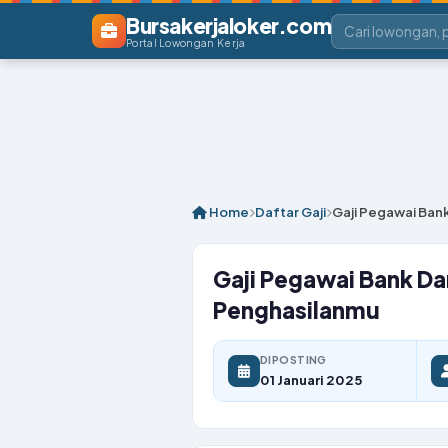
Bursakerjaloker.com
Portal Lowongan Kerja
Home
Daftar Gaji
Gaji Pegawai Ban
Gaji Pegawai Bank D
Penghasilanmu
DIPOSTING
01 Januari 2025