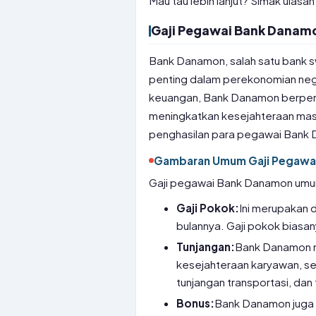
Mau tau lebih lanjut? Simak ulasan
Gaji Pegawai Bank Danam
Bank Danamon, salah satu bank s
penting dalam perekonomian negar
keuangan, Bank Danamon berper
meningkatkan kesejahteraan mas
penghasilan para pegawai Bank Da
Gambaran Umum Gaji Pegawa
Gaji pegawai Bank Danamon umum
Gaji Pokok:
Ini merupakan 
bulannya. Gaji pokok biasan
Tunjangan:
Bank Danamon m
kesejahteraan karyawan, se
tunjangan transportasi, dan
Bonus:
Bank Danamon juga