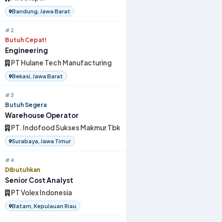
Bandung, Jawa Barat
#2
Butuh Cepat!
Engineering
PT Hulane Tech Manufacturing
Bekasi, Jawa Barat
#3
Butuh Segera
Warehouse Operator
PT. Indofood Sukses Makmur Tbk
Surabaya, Jawa Timur
#4
Dibutuhkan
Senior Cost Analyst
PT Volex Indonesia
Batam, Kepulauan Riau