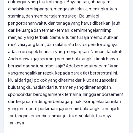
dukungan yang tak terhingga. Bayangkan, ribuan jam
dihabiskan di lapangan, mengasah teknik, meningkatkan
stamina, dan mempertajam strategi. Belum lagi
pengorbanan waktu dan tenaga yang harus diberikan, jauh
dari keluarga dan teman-teman, demi mengejar mimpi
menjadi yang terbaik. Semua itu tentu saja membutuhkan
motivasi yang kuat, dan salah satu faktor pendorongnya
adalah prospek finansial yang menjanjikan. Namun, tahukah
Anda bahwa gaji seorang pemain bulutangkis tidak hanya
berasal dari satu sumber saja? Ada berbagai macam “kran”
yang mengalirkan rezeki kepada para atlet berprestasi ini.
Mulai dari gaji pokok yang diterima dari klub atau asosiasi
bulutangkis, hadiah dari turnamen yang dimenangkan,
sponsor dari berbagai merek ternama, hingga endorsement
dan kerja sama dengan berbagai pihak. Kompleksitas inilah
yang membuat perkiraan gaji pemain bulutangkis menjadi
tantangan tersendiri, namun justru di situlah letak daya
tariknya.