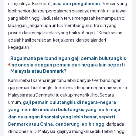
nilai jualnya. Keempat,
usia dan pengalaman
. Pemain yang
lebih senior dan berpengalaman biasanya memiliki nilai tawar
yang lebih tinggi. Jadi, selain terus mengasah kemampuan di
lapangan, jangan lupa untuk membangun citra diri yang
positif dan menjalin relasi yang baik ya! Ingat, “Kesuksesan
adalah hasil persiapan, kerja keras, dan belajar dari
kegagalan.”
Bagaimana perbandingan gaji pemain bulutangkis
Indonesia dengan pemain dari negara lain seperti
Malaysia atau Denmark?
Kamu hebat karena ingin tahu lebih banyak! Perbandingan
gaji pemain bulutangkis Indonesia dengan negara lain seperti
Malaysia atau Denmark itu cukup menarik, lho. Secara
umum,
gaji pemain bulutangkis di negara-negara
yang memiliki industri bulutangkis yang lebih maju
dan dukungan finansial yang lebih besar, seperti
Denmark atau China, cenderung lebih tinggi
daripada
di Indonesia. Di Malaysia, gajinya mungkin sedikit lebih tinggi