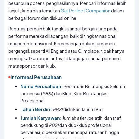
besar pula potensi penghasilannya. Mencari informasi lebih
lanjut, Anda bisa temukan
Gaji Perfect Companion
dalam
berbagai forum dan diskusi online
Reputasi pemain bulutangkis sangat bergantung pada
performa mereka di lapangan, baik di tingkat nasional
maupun internasional. Kemenangan dalam turnamen
bergengsi, seperti All England atau Olimpiade, tidak hanya
meningkatkan popularitas, tetapi juga nilai jual pemain di
mata sponsor dan klub.
Informasi Perusahaan
Nama Perusahaan:
Persatuan Bulutangkis Seluruh
Indonesia (
PBSI
) dan Klub-Klub Bulutangkis
Profesional
Tahun Berdiri:
PBSI
didirikan tahun 1951
Jumlah Karyawan:
Jumlah atlet, pelatih, dan staf
pendukung di
PBSI
dan klub-klub profesional
bervariasi, diperkirakan mencapai ratusan hingga