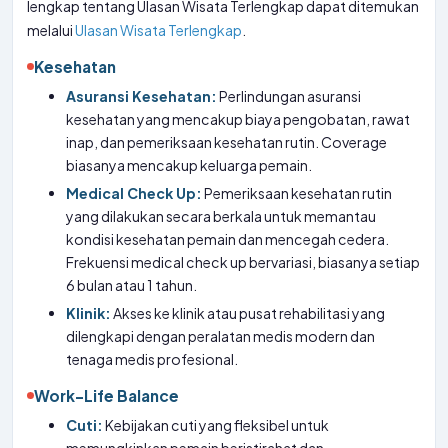
lengkap tentang Ulasan Wisata Terlengkap dapat ditemukan
melalui
Ulasan Wisata Terlengkap
.
Kesehatan
Asuransi Kesehatan:
Perlindungan asuransi
kesehatan yang mencakup biaya pengobatan, rawat
inap, dan pemeriksaan kesehatan rutin. Coverage
biasanya mencakup keluarga pemain.
Medical Check Up:
Pemeriksaan kesehatan rutin
yang dilakukan secara berkala untuk memantau
kondisi kesehatan pemain dan mencegah cedera.
Frekuensi medical check up bervariasi, biasanya setiap
6 bulan atau 1 tahun.
Klinik:
Akses ke klinik atau pusat rehabilitasi yang
dilengkapi dengan peralatan medis modern dan
tenaga medis profesional.
Work-Life Balance
Cuti:
Kebijakan cuti yang fleksibel untuk