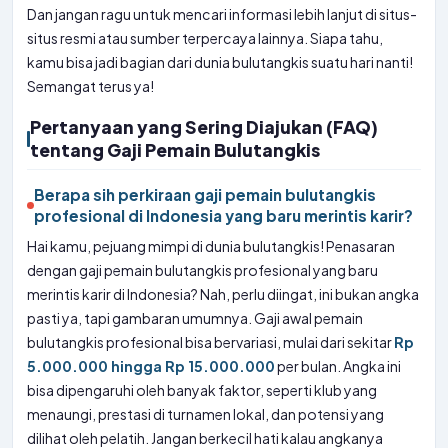
Dan jangan ragu untuk mencari informasi lebih lanjut di situs-
situs resmi atau sumber terpercaya lainnya. Siapa tahu,
kamu bisa jadi bagian dari dunia bulutangkis suatu hari nanti!
Semangat terus ya!
Pertanyaan yang Sering Diajukan (FAQ)
tentang Gaji Pemain Bulutangkis
Berapa sih perkiraan gaji pemain bulutangkis
profesional di Indonesia yang baru merintis karir?
Hai kamu, pejuang mimpi di dunia bulutangkis! Penasaran
dengan gaji pemain bulutangkis profesional yang baru
merintis karir di Indonesia? Nah, perlu diingat, ini bukan angka
pasti ya, tapi gambaran umumnya. Gaji awal pemain
bulutangkis profesional bisa bervariasi, mulai dari sekitar
Rp
5.000.000 hingga Rp 15.000.000
per bulan. Angka ini
bisa dipengaruhi oleh banyak faktor, seperti klub yang
menaungi, prestasi di turnamen lokal, dan potensi yang
dilihat oleh pelatih. Jangan berkecil hati kalau angkanya