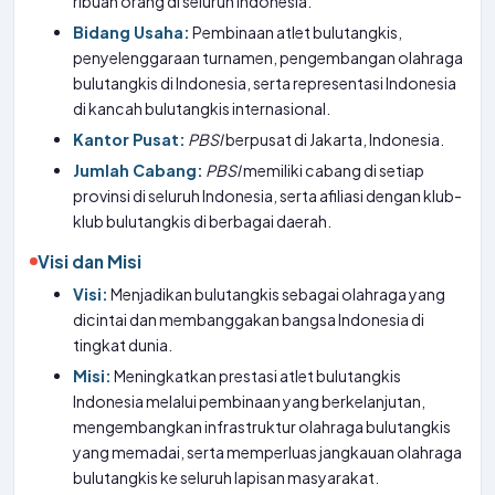
ribuan orang di seluruh Indonesia.
Bidang Usaha:
Pembinaan atlet bulutangkis,
penyelenggaraan turnamen, pengembangan olahraga
bulutangkis di Indonesia, serta representasi Indonesia
di kancah bulutangkis internasional.
Kantor Pusat:
PBSI
berpusat di Jakarta, Indonesia.
Jumlah Cabang:
PBSI
memiliki cabang di setiap
provinsi di seluruh Indonesia, serta afiliasi dengan klub-
klub bulutangkis di berbagai daerah.
Visi dan Misi
Visi:
Menjadikan bulutangkis sebagai olahraga yang
dicintai dan membanggakan bangsa Indonesia di
tingkat dunia.
Misi:
Meningkatkan prestasi atlet bulutangkis
Indonesia melalui pembinaan yang berkelanjutan,
mengembangkan infrastruktur olahraga bulutangkis
yang memadai, serta memperluas jangkauan olahraga
bulutangkis ke seluruh lapisan masyarakat.