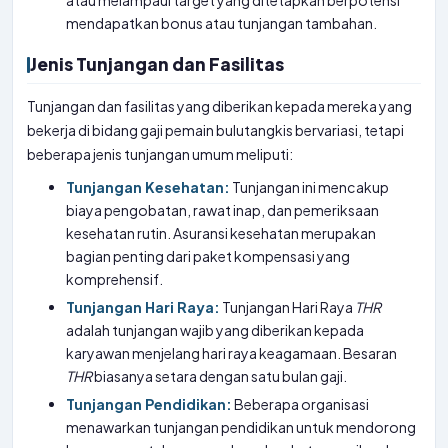
atau melampaui target yang ditetapkan berpotensi
mendapatkan bonus atau tunjangan tambahan.
Jenis Tunjangan dan Fasilitas
Tunjangan dan fasilitas yang diberikan kepada mereka yang
bekerja di bidang gaji pemain bulutangkis bervariasi, tetapi
beberapa jenis tunjangan umum meliputi:
Tunjangan Kesehatan:
Tunjangan ini mencakup
biaya pengobatan, rawat inap, dan pemeriksaan
kesehatan rutin. Asuransi kesehatan merupakan
bagian penting dari paket kompensasi yang
komprehensif.
Tunjangan Hari Raya:
Tunjangan Hari Raya
THR
adalah tunjangan wajib yang diberikan kepada
karyawan menjelang hari raya keagamaan. Besaran
THR
biasanya setara dengan satu bulan gaji.
Tunjangan Pendidikan:
Beberapa organisasi
menawarkan tunjangan pendidikan untuk mendorong