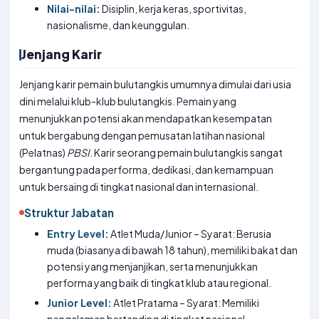
Nilai-nilai:
Disiplin, kerja keras, sportivitas,
nasionalisme, dan keunggulan.
Jenjang Karir
Jenjang karir pemain bulutangkis umumnya dimulai dari usia
dini melalui klub-klub bulutangkis. Pemain yang
menunjukkan potensi akan mendapatkan kesempatan
untuk bergabung dengan pemusatan latihan nasional
(Pelatnas)
PBSI
. Karir seorang pemain bulutangkis sangat
bergantung pada performa, dedikasi, dan kemampuan
untuk bersaing di tingkat nasional dan internasional.
Struktur Jabatan
Entry Level:
Atlet Muda/Junior – Syarat: Berusia
muda (biasanya di bawah 18 tahun), memiliki bakat dan
potensi yang menjanjikan, serta menunjukkan
performa yang baik di tingkat klub atau regional.
Junior Level:
Atlet Pratama – Syarat: Memiliki