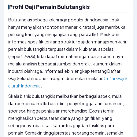
Profil Gaji Pemain Bulutangkis
Bulutangkis sebagai olahraga populer di Indonesia tidak
hanya menyajikan tontonan menarik, tetapi juga membuka
peluang karir yang menjanjikan bagi para atlet. Meskipun
informasi spesifik tentang struktur gaji dan manajemen karir
pemain bulutangkis terpusat dalam klub atau asosiasi
(seperti
PBSI
), kita dapat memahami gambaran umumnya
melalui analisis berbagai sumber dan praktik umum dalam
industri olahraga. Informasi lebih lengkap tentang Daftar
Gaji Seluruh Indonesia dapat ditemukan melalui
Daftar Gaji S
eluruh Indonesia
.
Skala bisnis bulutangkis melibatkan berbagai aspek, mulai
dari pembinaan atlet usia dini, penyelenggaraan turnamen,
sponsor, hingga penjualan merchandise. Ekosistem ini
menghasilkan perputaran dana yang signifikan, yang
sebagiannya dialokasikan untuk gaji dan fasilitas para
pemain. Semakin tinggi prestasi seorang pemain, semakin