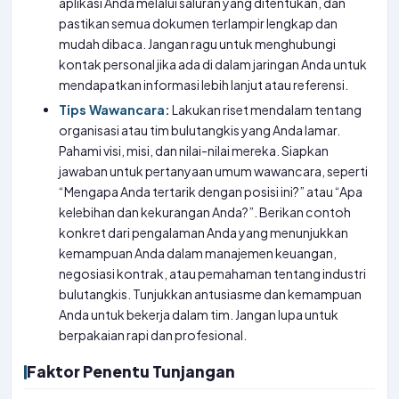
aplikasi Anda melalui saluran yang ditentukan, dan
pastikan semua dokumen terlampir lengkap dan
mudah dibaca. Jangan ragu untuk menghubungi
kontak personal jika ada di dalam jaringan Anda untuk
mendapatkan informasi lebih lanjut atau referensi.
Tips Wawancara:
Lakukan riset mendalam tentang
organisasi atau tim bulutangkis yang Anda lamar.
Pahami visi, misi, dan nilai-nilai mereka. Siapkan
jawaban untuk pertanyaan umum wawancara, seperti
“Mengapa Anda tertarik dengan posisi ini?” atau “Apa
kelebihan dan kekurangan Anda?”. Berikan contoh
konkret dari pengalaman Anda yang menunjukkan
kemampuan Anda dalam manajemen keuangan,
negosiasi kontrak, atau pemahaman tentang industri
bulutangkis. Tunjukkan antusiasme dan kemampuan
Anda untuk bekerja dalam tim. Jangan lupa untuk
berpakaian rapi dan profesional.
Faktor Penentu Tunjangan