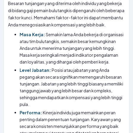
Besaran tunjangan yang diterima oleh individu yang bekerja
di bidang gaji pemain bulutangkis dipengaruhi oleh beberapa
faktor kunci. Memahami faktor-faktor ini dapat membantu
Anda menegosiasikan kompensasi yang lebih baik.
Masa Kerja:
Semakin lama Anda bekerja di organisasi
atau tim bulutangkis, semakin besar kemungkinan
Anda untuk menerima tunjangan yang lebih tinggi.
Masa kerja seringkali menjadi indikator pengalaman
dan loyalitas, yang dihargai oleh pemberi kerja.
Level Jabatan:
Posisi atau jabatan yang Anda
pegang akan secara signifikan memengaruhi besaran
tunjangan. Jabatan yang lebih tinggi biasanya memiliki
tanggung jawab yang lebih besar dan kompleks,
sehingga mendapatkan kompensasi yang lebih tinggi
pula.
Performa:
Kinerja individu juga memainkan peran
penting dalam penentuan tunjangan. Karyawan yang
secara konsisten menunjukkan performa yang baik