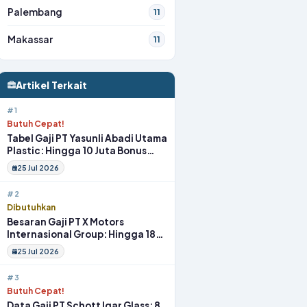
Palembang
11
Makassar
11
Artikel Terkait
#1
Butuh Cepat!
Tabel Gaji PT Yasunli Abadi Utama
Plastic: Hingga 10 Juta Bonus
Melimpah Lengkap Tunjangan
25 Jul 2026
#2
Dibutuhkan
Besaran Gaji PT X Motors
Internasional Group: Hingga 18
Juta Gym Membership Makan
25 Jul 2026
Siang
#3
Butuh Cepat!
Data Gaji PT Schott Igar Glass: 8