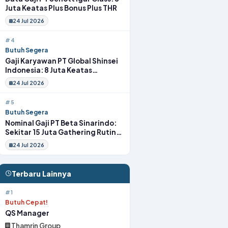
Juta Keatas Plus Bonus Plus THR
24 Jul 2026
#4
Butuh Segera
Gaji Karyawan PT Global Shinsei
Indonesia: 8 Juta Keatas
Tunjangan Komplit Uang
24 Jul 2026
Transport
#5
Butuh Segera
Nominal Gaji PT Beta Sinarindo:
Sekitar 15 Juta Gathering Rutin
Insentif Rutin
24 Jul 2026
Terbaru Lainnya
#1
Butuh Cepat!
QS Manager
Thamrin Group