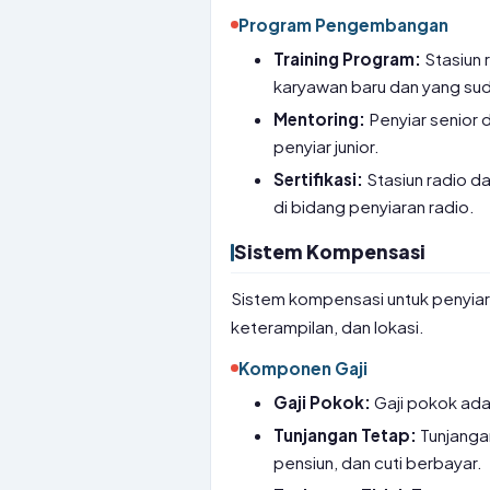
Program Pengembangan
Training Program:
Stasiun 
karyawan baru dan yang su
Mentoring:
Penyiar senior
penyiar junior.
Sertifikasi:
Stasiun radio d
di bidang penyiaran radio.
Sistem Kompensasi
Sistem kompensasi untuk penyiar
keterampilan, dan lokasi.
Komponen Gaji
Gaji Pokok:
Gaji pokok ada
Tunjangan Tetap:
Tunjanga
pensiun, dan cuti berbayar.