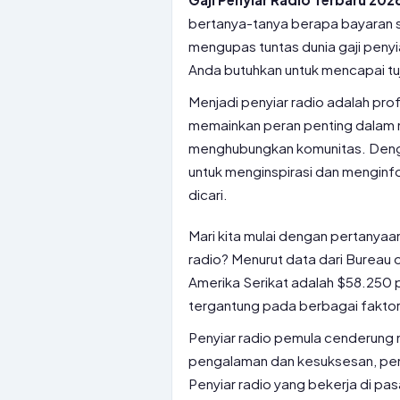
bertanya-tanya berapa bayaran seo
mengupas tuntas dunia gaji peny
Anda butuhkan untuk mencapai tuj
Menjadi penyiar radio adalah pr
memainkan peran penting dalam 
menghubungkan komunitas. Denga
untuk menginspirasi dan menginfo
dicari.
Mari kita mulai dengan pertanya
radio? Menurut data dari Bureau of
Amerika Serikat adalah $58.250 p
tergantung pada berbagai faktor,
Penyiar radio pemula cenderung 
pengalaman dan kesuksesan, peng
Penyiar radio yang bekerja di pa