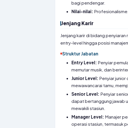
bagi pendengar.
Nilai-nilai:
Profesionalisme, 
Jenjang Karir
Jenjang karir di bidang penyiaran 
entry-level hingga posisi manaje
Struktur Jabatan
Entry Level:
Penyiar pemul
memutar musik, dan berint
Junior Level:
Penyiar junior
mewawancarai tamu, mempr
Senior Level:
Penyiar senio
dapat bertanggung jawab u
mewakili stasiun.
Manager Level:
Manajer pe
operasi stasiun, termasuk