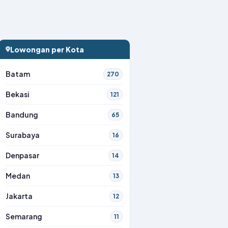
Lowongan per Kota
Batam
270
Bekasi
121
Bandung
65
Surabaya
16
Denpasar
14
Medan
13
Jakarta
12
Semarang
11