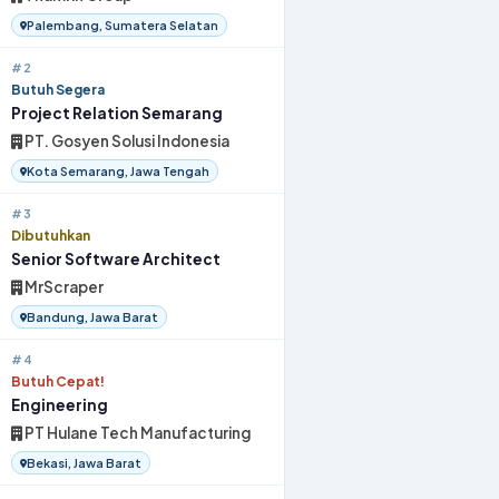
Palembang, Sumatera Selatan
#2
Butuh Segera
Project Relation Semarang
PT. Gosyen Solusi Indonesia
Kota Semarang, Jawa Tengah
#3
Dibutuhkan
Senior Software Architect
MrScraper
Bandung, Jawa Barat
#4
Butuh Cepat!
Engineering
PT Hulane Tech Manufacturing
Bekasi, Jawa Barat