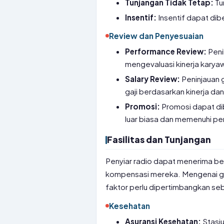
Tunjangan Tidak Tetap:
Tu
Insentif:
Insentif dapat dib
Review dan Penyesuaian
Performance Review:
Peni
mengevaluasi kinerja karya
Salary Review:
Peninjauan 
gaji berdasarkan kinerja dan 
Promosi:
Promosi dapat di
luar biasa dan memenuhi pers
Fasilitas dan Tunjangan
Penyiar radio dapat menerima ber
kompensasi mereka. Mengenai gaj
faktor perlu dipertimbangkan se
Kesehatan
Asuransi Kesehatan:
Stasiu