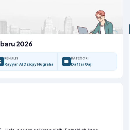
erbaru 2026
PENULIS
KATEGORI
Rayyan Al Dziqry Nugraha
Daftar Gaji
6
– Halo, pencari gaji yang gigih! Pernahkah Anda