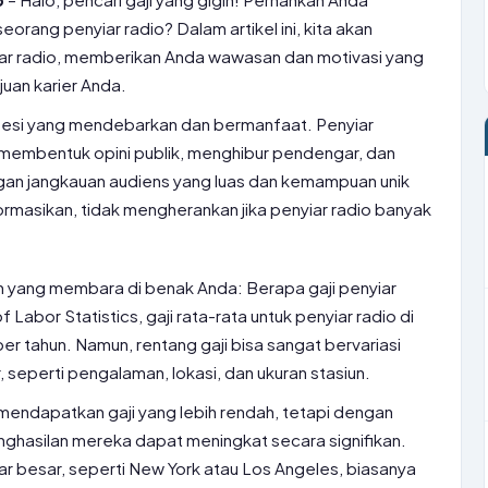
rang penyiar radio? Dalam artikel ini, kita akan
iar radio, memberikan Anda wawasan dan motivasi yang
uan karier Anda.
ofesi yang mendebarkan dan bermanfaat. Penyiar
membentuk opini publik, menghibur pendengar, dan
n jangkauan audiens yang luas dan kemampuan unik
rmasikan, tidak mengherankan jika penyiar radio banyak
an yang membara di benak Anda: Berapa gaji penyiar
 Labor Statistics, gaji rata-rata untuk penyiar radio di
er tahun. Namun, rentang gaji bisa sangat bervariasi
 seperti pengalaman, lokasi, dan ukuran stasiun.
mendapatkan gaji yang lebih rendah, tetapi dengan
hasilan mereka dapat meningkat secara signifikan.
sar besar, seperti New York atau Los Angeles, biasanya