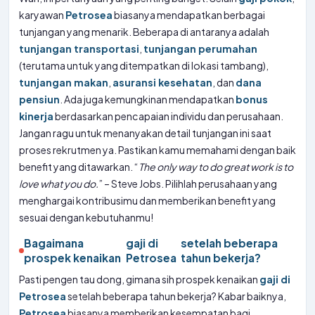
karyawan
Petrosea
biasanya mendapatkan berbagai
tunjangan yang menarik. Beberapa di antaranya adalah
tunjangan transportasi
,
tunjangan perumahan
(terutama untuk yang ditempatkan di lokasi tambang),
tunjangan makan
,
asuransi kesehatan
, dan
dana
pensiun
. Ada juga kemungkinan mendapatkan
bonus
kinerja
berdasarkan pencapaian individu dan perusahaan.
Jangan ragu untuk menanyakan detail tunjangan ini saat
proses rekrutmen ya. Pastikan kamu memahami dengan baik
benefit yang ditawarkan. “
The only way to do great work is to
love what you do.
” – Steve Jobs. Pilihlah perusahaan yang
menghargai kontribusimu dan memberikan benefit yang
sesuai dengan kebutuhanmu!
Bagaimana
gaji di
setelah beberapa
prospek kenaikan
Petrosea
tahun bekerja?
Pasti pengen tau dong, gimana sih prospek kenaikan
gaji di
Petrosea
setelah beberapa tahun bekerja? Kabar baiknya,
Petrosea
biasanya memberikan kesempatan bagi