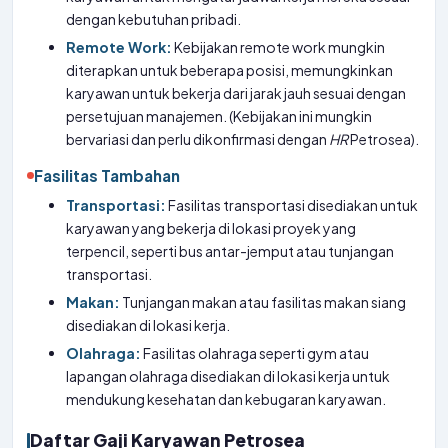
dengan kebutuhan pribadi.
Remote Work:
Kebijakan remote work mungkin
diterapkan untuk beberapa posisi, memungkinkan
karyawan untuk bekerja dari jarak jauh sesuai dengan
persetujuan manajemen. (Kebijakan ini mungkin
bervariasi dan perlu dikonfirmasi dengan
HR
Petrosea).
Fasilitas Tambahan
Transportasi:
Fasilitas transportasi disediakan untuk
karyawan yang bekerja di lokasi proyek yang
terpencil, seperti bus antar-jemput atau tunjangan
transportasi.
Makan:
Tunjangan makan atau fasilitas makan siang
disediakan di lokasi kerja.
Olahraga:
Fasilitas olahraga seperti gym atau
lapangan olahraga disediakan di lokasi kerja untuk
mendukung kesehatan dan kebugaran karyawan.
Daftar Gaji Karyawan Petrosea