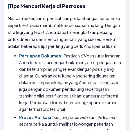
Tips Mencari Kerja di Petrosea
Mencari pekerjaan di perusahaan pertambangan terkemuka
seperti Petrosea membutuhkan persiapan matang. Dengan
strategi yang tepat, Anda dapat meningkatkan peluang
untuk diterima dan membangun karir yang sukses. Berikut
adalah beberapa tips penting yang perlu Anda perhatikan:
Persiapan Dokumen:
Pastikan
CV
dan surat lamaran
Anda terstruktur dengan baik, menyoroti pengalaman
dan keterampilan yang relevan dengan posisi yang
dilamar. Gunakan kata kunci yang sering digunakan
dalam deskripsi pekerjaan yang Anda incar. Lengkapi
juga dengan dokumen pendukung seperti ijazah,
transkrip nilai, sertifikat pelatihan, dan surat referensi
kerja. Perhatikan format dan kelengkapan dokumen
agar terlihat profesional.
Proses Aplikasi:
Kunjungi situs web karir Petrosea
secara berkala untuk melihat lowongan pekerjaan