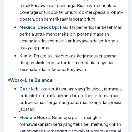
untuk karyawan dan keluarga. Biasanya mencakup
coverage untuk dokter umum, dokter spesialis, obat-
obatan, dan pemeriksaan laboratorium.
Medical Check Up:
Fasilitas pemeriksaan kesehatan
berkala untuk mendeteksi dini potensi masalah
kesehatan dan memastikan karyawan dalam kondisi
fisik yang prima.
Klinik:
Tersedia klinik di lokasi kerja atau kerjasama
dengan klinik terdekat untuk memberikan layanan
kesehatan dasar kepada karyawan.
Work-Life Balance
Cuti:
Kebijakan cuti tahunan yang fleksibel, termasuk
cuti sakit, cuti melahirkan, dan cuti besar. Jumlah hari
cuti bervariasi tergantung pada masa kerja dan posisi
jabatan.
Flexible Hours:
Beberapa posisi mungkin
menawarkan jam kerja yang fleksibel, memungkinkan
karyawan untuk mengatur jadwal kerja mereka sesuai