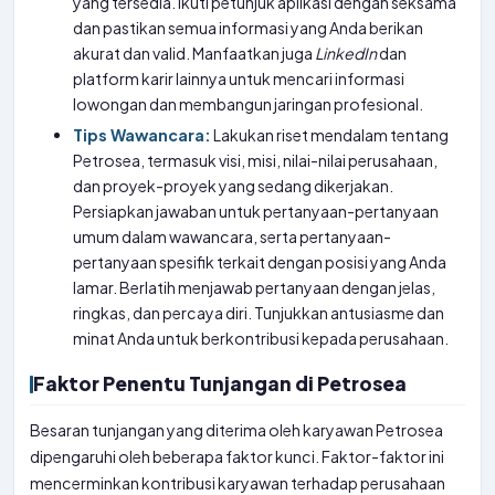
yang tersedia. Ikuti petunjuk aplikasi dengan seksama
dan pastikan semua informasi yang Anda berikan
akurat dan valid. Manfaatkan juga
LinkedIn
dan
platform karir lainnya untuk mencari informasi
lowongan dan membangun jaringan profesional.
Tips Wawancara:
Lakukan riset mendalam tentang
Petrosea, termasuk visi, misi, nilai-nilai perusahaan,
dan proyek-proyek yang sedang dikerjakan.
Persiapkan jawaban untuk pertanyaan-pertanyaan
umum dalam wawancara, serta pertanyaan-
pertanyaan spesifik terkait dengan posisi yang Anda
lamar. Berlatih menjawab pertanyaan dengan jelas,
ringkas, dan percaya diri. Tunjukkan antusiasme dan
minat Anda untuk berkontribusi kepada perusahaan.
Faktor Penentu Tunjangan di Petrosea
Besaran tunjangan yang diterima oleh karyawan Petrosea
dipengaruhi oleh beberapa faktor kunci. Faktor-faktor ini
mencerminkan kontribusi karyawan terhadap perusahaan