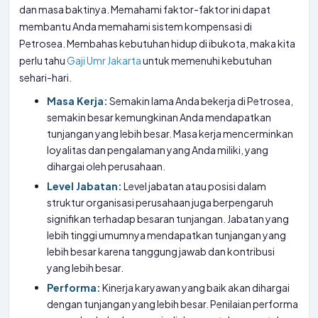
dan masa baktinya. Memahami faktor-faktor ini dapat
membantu Anda memahami sistem kompensasi di
Petrosea. Membahas kebutuhan hidup di ibukota, maka kita
perlu tahu
Gaji Umr Jakarta
untuk memenuhi kebutuhan
sehari-hari.
Masa Kerja:
Semakin lama Anda bekerja di Petrosea,
semakin besar kemungkinan Anda mendapatkan
tunjangan yang lebih besar. Masa kerja mencerminkan
loyalitas dan pengalaman yang Anda miliki, yang
dihargai oleh perusahaan.
Level Jabatan:
Level jabatan atau posisi dalam
struktur organisasi perusahaan juga berpengaruh
signifikan terhadap besaran tunjangan. Jabatan yang
lebih tinggi umumnya mendapatkan tunjangan yang
lebih besar karena tanggung jawab dan kontribusi
yang lebih besar.
Performa:
Kinerja karyawan yang baik akan dihargai
dengan tunjangan yang lebih besar. Penilaian performa