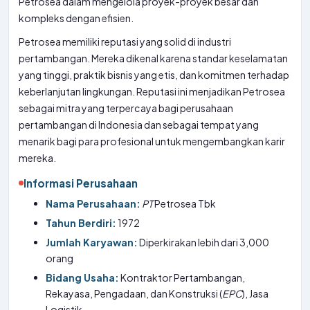
Petrosea dalam mengelola proyek-proyek besar dan
kompleks dengan efisien.
Petrosea memiliki reputasi yang solid di industri
pertambangan. Mereka dikenal karena standar keselamatan
yang tinggi, praktik bisnis yang etis, dan komitmen terhadap
keberlanjutan lingkungan. Reputasi ini menjadikan Petrosea
sebagai mitra yang terpercaya bagi perusahaan
pertambangan di Indonesia dan sebagai tempat yang
menarik bagi para profesional untuk mengembangkan karir
mereka.
Informasi Perusahaan
Nama Perusahaan:
PT
Petrosea Tbk
Tahun Berdiri:
1972
Jumlah Karyawan:
Diperkirakan lebih dari 3,000
orang
Bidang Usaha:
Kontraktor Pertambangan,
Rekayasa, Pengadaan, dan Konstruksi (
EPC
), Jasa
Logistik