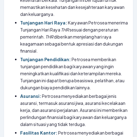
kesehatan berkala. Tunjangan ini bertujuan untuk
memastikan kesehatan dan kesejahteraan karyawan
dan keluarganya.
Tunjangan Hari Raya:
Karyawan Petrosea menerima
Tunjangan Hari Raya
THR
sesuai dengan peraturan
pemerintah.
THR
diberikan menjelang hari raya
keagamaan sebagai bentuk apresiasi dan dukungan
finansial.
Tunjangan Pendidikan:
Petrosea memberikan
tunjangan pendidikan bagi karyawan yang ingin
meningkatkan kualifikasi dan keterampilan mereka.
Tunjangan ini dapat berupa beasiswa, pelatihan, atau
dukungan biaya pendidikan lainnya.
Asuransi:
Petrosea menyediakan berbagai jenis
asuransi, termasuk asuransi jiwa, asuransi kecelakaan
kerja, dan asuransi perjalanan. Asuransi ini memberikan
perlindungan finansial bagi karyawan dan keluarganya
dalam situasi yang tidak terduga.
Fasilitas Kantor:
Petrosea menyediakan berbagai