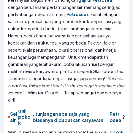
Pertanyaan bagus! Membandingkan
gaji di Petrosea
dengan perusahaan pertambangan lain memang sering jadi
pertimbangan. Secara umum,
Petrosea
dikenal sebagai
salah satu perusahaan yang memberikan kompensasi yang
cukup kompetitif di industri pertambangan Indonesia.
Namun, perlu diingat bahwa setiap perusahaan punya
kebijakan dan struktur gaji yang berbeda. Faktor-faktor
seperti skala perusahaan, lokasi operasional, dan kinerja
keuangan juga mempengaruhi. Untuk mendapatkan
gambaran yang lebih akurat, coba lakukan riset dengan
melihat review karyawan di platform seperti Glassdoor atau
Jobstreet. Jangan lupa, negosiasi gaji juga penting! “
Success
is not final, failure is not fatal: It is the courage to continue that
counts.
” – Winston Churchill. Tetap semangat dan percaya
diri!
gaji
Sel
, tunjangan apa saja yang
Petr
poko
?
ain
biasanya didapatkan karyawan
osea
k
Wah, ini pertanyaan yang penting banget! Selain
gaji pokok
,