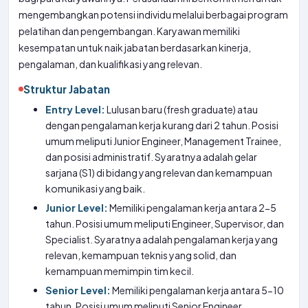
mengembangkan potensi individu melalui berbagai program
pelatihan dan pengembangan. Karyawan memiliki
kesempatan untuk naik jabatan berdasarkan kinerja,
pengalaman, dan kualifikasi yang relevan.
Struktur Jabatan
Entry Level:
Lulusan baru (fresh graduate) atau
dengan pengalaman kerja kurang dari 2 tahun. Posisi
umum meliputi Junior Engineer, Management Trainee,
dan posisi administratif. Syaratnya adalah gelar
sarjana (S1) di bidang yang relevan dan kemampuan
komunikasi yang baik.
Junior Level:
Memiliki pengalaman kerja antara 2-5
tahun. Posisi umum meliputi Engineer, Supervisor, dan
Specialist. Syaratnya adalah pengalaman kerja yang
relevan, kemampuan teknis yang solid, dan
kemampuan memimpin tim kecil.
Senior Level:
Memiliki pengalaman kerja antara 5-10
tahun. Posisi umum meliputi Senior Engineer,