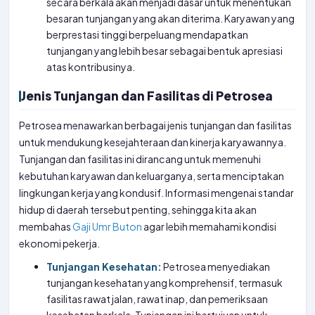
secara berkala akan menjadi dasar untuk menentukan
besaran tunjangan yang akan diterima. Karyawan yang
berprestasi tinggi berpeluang mendapatkan
tunjangan yang lebih besar sebagai bentuk apresiasi
atas kontribusinya.
Jenis Tunjangan dan Fasilitas di Petrosea
Petrosea menawarkan berbagai jenis tunjangan dan fasilitas
untuk mendukung kesejahteraan dan kinerja karyawannya.
Tunjangan dan fasilitas ini dirancang untuk memenuhi
kebutuhan karyawan dan keluarganya, serta menciptakan
lingkungan kerja yang kondusif. Informasi mengenai standar
hidup di daerah tersebut penting, sehingga kita akan
membahas
Gaji Umr Buton
agar lebih memahami kondisi
ekonomi pekerja.
Tunjangan Kesehatan:
Petrosea menyediakan
tunjangan kesehatan yang komprehensif, termasuk
fasilitas rawat jalan, rawat inap, dan pemeriksaan