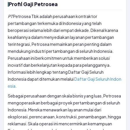
Profil Gaji Petrosea
PT
Petrosea Tbk adalah perusahaan kontraktor
pertambangan terkemuka di Indonesia yang telah
beroperasi selama lebih dari empat dekade. Dikenal karena
keahliannya dalam menyediakan layanan pertambangan
terintegrasi, Petrosea memainkan peran penting dalam
mendukung industri pertambangan di seluruh Indonesia.
Perusahaan ini berkomitmen untuk memberikan solusi
inovatif dan berkelanjutan kepada para pelanggannya.
Informasi lebih lengkap tentang Daftar Gaji Seluruh
Indonesia dapat ditemukan melalui
Daftar Gaji Seluruh Indon
esia
.
Sebagai perusahaan dengan skala bisnis yang luas, Petrosea
mengoperasikan berbagai proyek pertambangan di seluruh
Indonesia. Mereka menawarkan layanan mulai dari
eksplorasi, perencanaan, konstruksi, penambangan, hingga
reklamasi. Skala operasi ini mencerminkan kemampuan