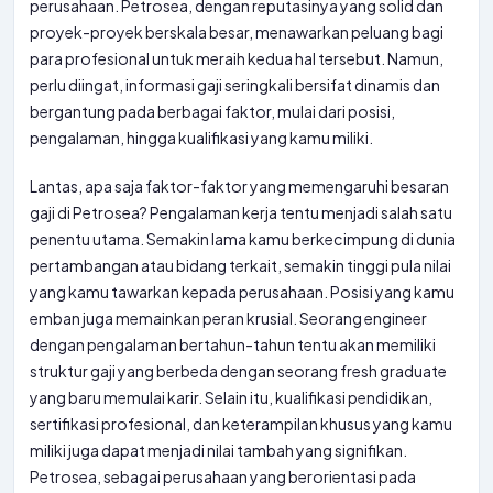
perusahaan. Petrosea, dengan reputasinya yang solid dan
proyek-proyek berskala besar, menawarkan peluang bagi
para profesional untuk meraih kedua hal tersebut. Namun,
perlu diingat, informasi gaji seringkali bersifat dinamis dan
bergantung pada berbagai faktor, mulai dari posisi,
pengalaman, hingga kualifikasi yang kamu miliki.
Lantas, apa saja faktor-faktor yang memengaruhi besaran
gaji di Petrosea? Pengalaman kerja tentu menjadi salah satu
penentu utama. Semakin lama kamu berkecimpung di dunia
pertambangan atau bidang terkait, semakin tinggi pula nilai
yang kamu tawarkan kepada perusahaan. Posisi yang kamu
emban juga memainkan peran krusial. Seorang engineer
dengan pengalaman bertahun-tahun tentu akan memiliki
struktur gaji yang berbeda dengan seorang fresh graduate
yang baru memulai karir. Selain itu, kualifikasi pendidikan,
sertifikasi profesional, dan keterampilan khusus yang kamu
miliki juga dapat menjadi nilai tambah yang signifikan.
Petrosea, sebagai perusahaan yang berorientasi pada