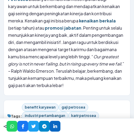
karyawan untuk berkembang dan mendapatkan kenaikan
gaji seiring dengan peningkatan kinerja dan kontribusi
mereka. Kenaikan gaji ini bisa berupa
kenaikan berkala
(setiap tahun) atau
promosi jabatan
. Penting untuk selalu
menunjukkan kinerja yang baik, aktif dalam pengembangan
diri, dan mengambil inisiatif. Jangan ragu untuk berdiskusi
dengan atasan mengenai target karirmu dan bagaimana
kamu bisa mencapai level yang lebih tinggi. “
Our greatest
glory is not in never failing, but in rising up every time we fail.
”
– Ralph Waldo Emerson. Teruslah belajar, berkembang, dan
tunjukkan kemampuan terbaikmu, maka peluang kenaikan
gaji pasti akan terbuka lebar!
benefit karyawan
gaji petrosea
industri pertambangan
karir petrosea
Tags:
kompensasi kerja