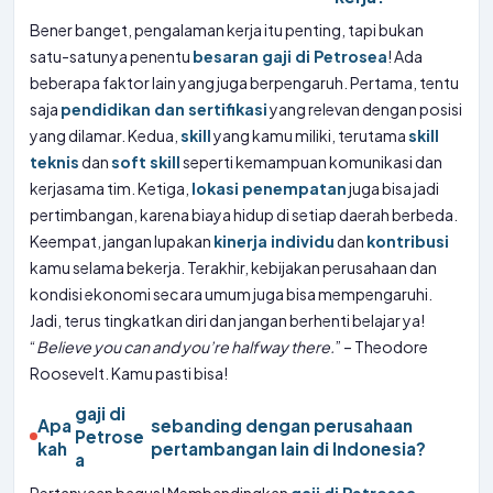
Bener banget, pengalaman kerja itu penting, tapi bukan
satu-satunya penentu
besaran gaji di Petrosea
! Ada
beberapa faktor lain yang juga berpengaruh. Pertama, tentu
saja
pendidikan dan sertifikasi
yang relevan dengan posisi
yang dilamar. Kedua,
skill
yang kamu miliki, terutama
skill
teknis
dan
soft skill
seperti kemampuan komunikasi dan
kerjasama tim. Ketiga,
lokasi penempatan
juga bisa jadi
pertimbangan, karena biaya hidup di setiap daerah berbeda.
Keempat, jangan lupakan
kinerja individu
dan
kontribusi
kamu selama bekerja. Terakhir, kebijakan perusahaan dan
kondisi ekonomi secara umum juga bisa mempengaruhi.
Jadi, terus tingkatkan diri dan jangan berhenti belajar ya!
“
Believe you can and you’re halfway there.
” – Theodore
Roosevelt. Kamu pasti bisa!
gaji di
Apa
sebanding dengan perusahaan
Petrose
kah
pertambangan lain di Indonesia?
a