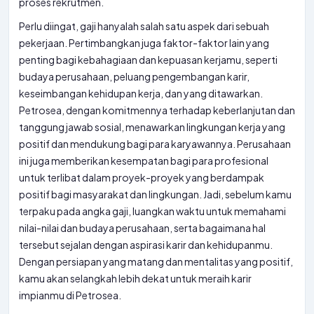
proses rekrutmen.
Perlu diingat, gaji hanyalah salah satu aspek dari sebuah
pekerjaan. Pertimbangkan juga faktor-faktor lain yang
penting bagi kebahagiaan dan kepuasan kerjamu, seperti
budaya perusahaan, peluang pengembangan karir,
keseimbangan kehidupan kerja, dan yang ditawarkan.
Petrosea, dengan komitmennya terhadap keberlanjutan dan
tanggung jawab sosial, menawarkan lingkungan kerja yang
positif dan mendukung bagi para karyawannya. Perusahaan
ini juga memberikan kesempatan bagi para profesional
untuk terlibat dalam proyek-proyek yang berdampak
positif bagi masyarakat dan lingkungan. Jadi, sebelum kamu
terpaku pada angka gaji, luangkan waktu untuk memahami
nilai-nilai dan budaya perusahaan, serta bagaimana hal
tersebut sejalan dengan aspirasi karir dan kehidupanmu.
Dengan persiapan yang matang dan mentalitas yang positif,
kamu akan selangkah lebih dekat untuk meraih karir
impianmu di Petrosea.