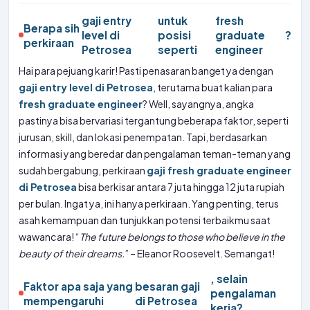
gaji entry
untuk
fresh
Berapa sih
level di
posisi
graduate
?
perkiraan
Petrosea
seperti
engineer
Hai para pejuang karir! Pasti penasaran banget ya dengan
gaji entry level di Petrosea
, terutama buat kalian para
fresh graduate engineer
? Well, sayangnya, angka
pastinya bisa bervariasi tergantung beberapa faktor, seperti
jurusan, skill, dan lokasi penempatan. Tapi, berdasarkan
informasi yang beredar dan pengalaman teman-teman yang
sudah bergabung, perkiraan
gaji fresh graduate engineer
di Petrosea
bisa berkisar antara 7 juta hingga 12 juta rupiah
per bulan. Ingat ya, ini hanya perkiraan. Yang penting, terus
asah kemampuan dan tunjukkan potensi terbaikmu saat
wawancara! “
The future belongs to those who believe in the
beauty of their dreams.
” – Eleanor Roosevelt. Semangat!
, selain
Faktor apa saja yang
besaran gaji
pengalaman
mempengaruhi
di Petrosea
kerja?