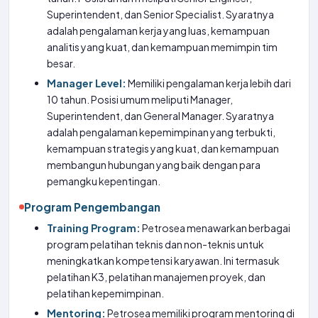
Superintendent, dan Senior Specialist. Syaratnya
adalah pengalaman kerja yang luas, kemampuan
analitis yang kuat, dan kemampuan memimpin tim
besar.
Manager Level:
Memiliki pengalaman kerja lebih dari
10 tahun. Posisi umum meliputi Manager,
Superintendent, dan General Manager. Syaratnya
adalah pengalaman kepemimpinan yang terbukti,
kemampuan strategis yang kuat, dan kemampuan
membangun hubungan yang baik dengan para
pemangku kepentingan.
Program Pengembangan
Training Program:
Petrosea menawarkan berbagai
program pelatihan teknis dan non-teknis untuk
meningkatkan kompetensi karyawan. Ini termasuk
pelatihan K3, pelatihan manajemen proyek, dan
pelatihan kepemimpinan.
Mentoring:
Petrosea memiliki program mentoring di