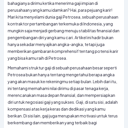
bahagianya dirimu ketika menerima gaji impian di
perusahaan yang kamu idamkan? Hai, para pejuang karir!
Mari kita menyelami dunia gaji Petrosea, sebuah perusahaan
kontraktor pertambangan terkemuka di Indonesia, yang
mungkin saja menjadi gerbang menuju stabilitas finansial dan
pengembangan diri yang kamu cari. Artikel ini hadir bukan
hanya sekadar menyajikan angka-angka, tetapi juga
memberikan gambaran komprehensif tentang potensi karir
yang bisa kamu raih di Petrosea.
Memahami struktur gaji di sebuah perusahaan besar seperti
Petrosea bukan hanya tentang mengetahui berapa angka
yang akan masuk ke rekeningmu setiap bulan. Lebih dari itu,
ini tentang memahami nilai dirimu di pasar tenaga kerja,
merencanakan masa depan finansial, dan mempersiapkan
diri untuk negosiasi gaji yang sukses. Gaji, di satu sisi, adalah
kompensasi atas kerja keras dan dedikasi yang kamu
berikan. Di sisi lain, gaji juga merupakan motivasi untuk terus
berkembang dan memberikan yang terbaik bagi