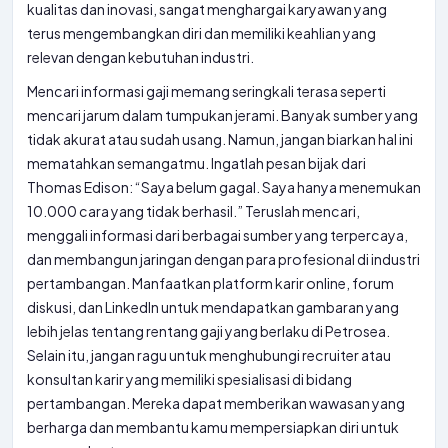
kualitas dan inovasi, sangat menghargai karyawan yang
terus mengembangkan diri dan memiliki keahlian yang
relevan dengan kebutuhan industri.
Mencari informasi gaji memang seringkali terasa seperti
mencari jarum dalam tumpukan jerami. Banyak sumber yang
tidak akurat atau sudah usang. Namun, jangan biarkan hal ini
mematahkan semangatmu. Ingatlah pesan bijak dari
Thomas Edison: “Saya belum gagal. Saya hanya menemukan
10.000 cara yang tidak berhasil.” Teruslah mencari,
menggali informasi dari berbagai sumber yang terpercaya,
dan membangun jaringan dengan para profesional di industri
pertambangan. Manfaatkan platform karir online, forum
diskusi, dan LinkedIn untuk mendapatkan gambaran yang
lebih jelas tentang rentang gaji yang berlaku di Petrosea.
Selain itu, jangan ragu untuk menghubungi recruiter atau
konsultan karir yang memiliki spesialisasi di bidang
pertambangan. Mereka dapat memberikan wawasan yang
berharga dan membantu kamu mempersiapkan diri untuk