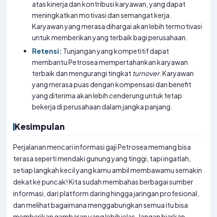
atas kinerja dan kontribusi karyawan, yang dapat
meningkatkan motivasi dan semangat kerja.
Karyawan yang merasa dihargai akan lebih termotivasi
untuk memberikan yang terbaik bagi perusahaan.
Retensi:
Tunjangan yang kompetitif dapat
membantu Petrosea mempertahankan karyawan
terbaik dan mengurangi tingkat
turnover
. Karyawan
yang merasa puas dengan kompensasi dan benefit
yang diterima akan lebih cenderung untuk tetap
bekerja di perusahaan dalam jangka panjang.
Kesimpulan
Perjalanan mencari informasi gaji Petrosea memang bisa
terasa seperti mendaki gunung yang tinggi, tapi ingatlah,
setiap langkah kecil yang kamu ambil membawamu semakin
dekat ke puncak! Kita sudah membahas berbagai sumber
informasi, dari platform daring hingga jaringan profesional,
dan melihat bagaimana menggabungkan semua itu bisa
memberikan gambaran yang lebih jelas. Jangan biarkan