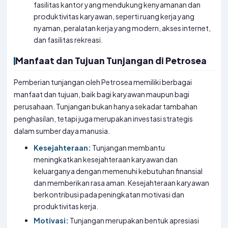
fasilitas kantor yang mendukung kenyamanan dan
produktivitas karyawan, seperti ruang kerja yang
nyaman, peralatan kerja yang modern, akses internet,
dan fasilitas rekreasi.
Manfaat dan Tujuan Tunjangan di Petrosea
Pemberian tunjangan oleh Petrosea memiliki berbagai
manfaat dan tujuan, baik bagi karyawan maupun bagi
perusahaan. Tunjangan bukan hanya sekadar tambahan
penghasilan, tetapi juga merupakan investasi strategis
dalam sumber daya manusia.
Kesejahteraan:
Tunjangan membantu
meningkatkan kesejahteraan karyawan dan
keluarganya dengan memenuhi kebutuhan finansial
dan memberikan rasa aman. Kesejahteraan karyawan
berkontribusi pada peningkatan motivasi dan
produktivitas kerja.
Motivasi:
Tunjangan merupakan bentuk apresiasi