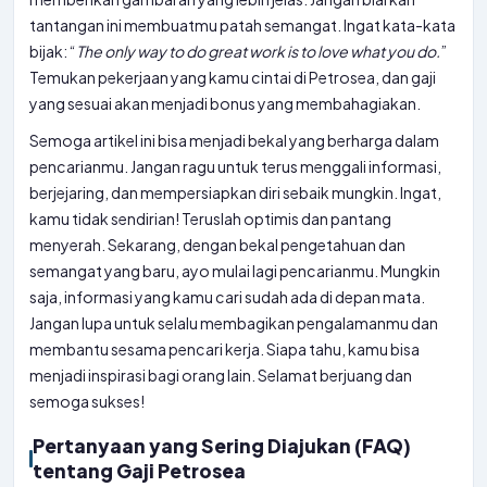
tantangan ini membuatmu patah semangat. Ingat kata-kata
bijak: “
The only way to do great work is to love what you do.
”
Temukan pekerjaan yang kamu cintai di Petrosea, dan gaji
yang sesuai akan menjadi bonus yang membahagiakan.
Semoga artikel ini bisa menjadi bekal yang berharga dalam
pencarianmu. Jangan ragu untuk terus menggali informasi,
berjejaring, dan mempersiapkan diri sebaik mungkin. Ingat,
kamu tidak sendirian! Teruslah optimis dan pantang
menyerah. Sekarang, dengan bekal pengetahuan dan
semangat yang baru, ayo mulai lagi pencarianmu. Mungkin
saja, informasi yang kamu cari sudah ada di depan mata.
Jangan lupa untuk selalu membagikan pengalamanmu dan
membantu sesama pencari kerja. Siapa tahu, kamu bisa
menjadi inspirasi bagi orang lain. Selamat berjuang dan
semoga sukses!
Pertanyaan yang Sering Diajukan (FAQ)
tentang Gaji Petrosea