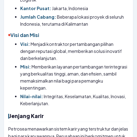
Kantor Pusat:
Jakarta, Indonesia
Jumlah Cabang:
Beberapa lokasi proyek di seluruh
Indonesia, terutama di Kalimantan
Visi dan Misi
Visi:
Menjadi kontraktor pertambangan pilihan
dengan reputasi global, memberikan solusi inovatif
dan berkelanjutan.
Misi:
Memberikan layanan pertambangan terintegrasi
yang berkualitas tinggi, aman, dan efisien, sambil
memaksimalkan nilai bagi para pemangku
kepentingan.
Nilai-nilai:
Integritas, Keselamatan, Kualitas, Inovasi,
Keberlanjutan.
Jenjang Karir
Petrosea menawarkan sistem karir yang terstruktur dan jelas
bagi para karyawannya. Perusahaan ini berkomitmen untuk