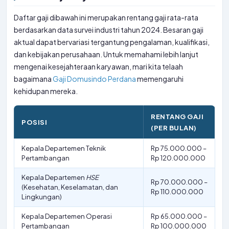
Daftar gaji dibawah ini merupakan rentang gaji rata-rata
berdasarkan data survei industri tahun 2024. Besaran gaji
aktual dapat bervariasi tergantung pengalaman, kualifikasi,
dan kebijakan perusahaan. Untuk memahami lebih lanjut
mengenai kesejahteraan karyawan, mari kita telaah
bagaimana
Gaji Domusindo Perdana
memengaruhi
kehidupan mereka.
RENTANG GAJI
POSISI
(PER BULAN)
Kepala Departemen Teknik
Rp 75.000.000 –
Pertambangan
Rp 120.000.000
Kepala Departemen
HSE
Rp 70.000.000 –
(Kesehatan, Keselamatan, dan
Rp 110.000.000
Lingkungan)
Kepala Departemen Operasi
Rp 65.000.000 –
Pertambangan
Rp 100.000.000