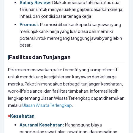
Salary Review:
Dilakukan secara tahunan atau dua
tahunan untuk menyesuaikan gaji berdasarkan kinerja,
inflasi, dan kondisi pasar tenaga kerja.
Promosi:
Promosi diberikan kepada karyawan yang
menunjukkan kinerja yang luar biasa dan memiliki
potensi untuk memegang tanggung jawab yang lebih
besar.
Fasilitas dan Tunjangan
Petrosea menawarkan paket benefit yang komprehensif
untuk mendukung kesejahteraan karyawan dan keluarga
mereka. Paket ini mencakup berbagai tunjangan kesehatan,
work-life balance, dan fasilitas tambahan. Informasi lebih
lengkap tentang Ulasan Wisata Terlengkap dapat ditemukan
melalui
Ulasan Wisata Terlengkap
.
Kesehatan
Asuransi Kesehatan:
Menanggung biaya
pengobatan rawat jalan, rawat inap, dan persalinan