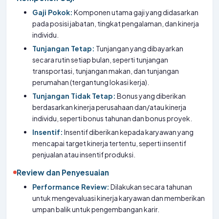
Gaji Pokok:
Komponen utama gaji yang didasarkan
pada posisi jabatan, tingkat pengalaman, dan kinerja
individu.
Tunjangan Tetap:
Tunjangan yang dibayarkan
secara rutin setiap bulan, seperti tunjangan
transportasi, tunjangan makan, dan tunjangan
perumahan (tergantung lokasi kerja).
Tunjangan Tidak Tetap:
Bonus yang diberikan
berdasarkan kinerja perusahaan dan/atau kinerja
individu, seperti bonus tahunan dan bonus proyek.
Insentif:
Insentif diberikan kepada karyawan yang
mencapai target kinerja tertentu, seperti insentif
penjualan atau insentif produksi.
Review dan Penyesuaian
Performance Review:
Dilakukan secara tahunan
untuk mengevaluasi kinerja karyawan dan memberikan
umpan balik untuk pengembangan karir.