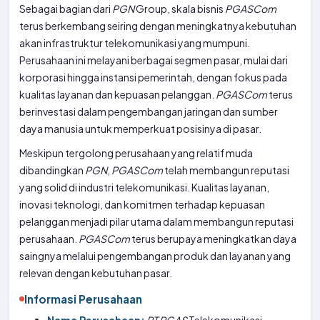
Sebagai bagian dari
PGN
Group, skala bisnis
PGASCom
terus berkembang seiring dengan meningkatnya kebutuhan
akan infrastruktur telekomunikasi yang mumpuni.
Perusahaan ini melayani berbagai segmen pasar, mulai dari
korporasi hingga instansi pemerintah, dengan fokus pada
kualitas layanan dan kepuasan pelanggan.
PGASCom
terus
berinvestasi dalam pengembangan jaringan dan sumber
daya manusia untuk memperkuat posisinya di pasar.
Meskipun tergolong perusahaan yang relatif muda
dibandingkan
PGN
,
PGASCom
telah membangun reputasi
yang solid di industri telekomunikasi. Kualitas layanan,
inovasi teknologi, dan komitmen terhadap kepuasan
pelanggan menjadi pilar utama dalam membangun reputasi
perusahaan.
PGASCom
terus berupaya meningkatkan daya
saingnya melalui pengembangan produk dan layanan yang
relevan dengan kebutuhan pasar.
Informasi Perusahaan