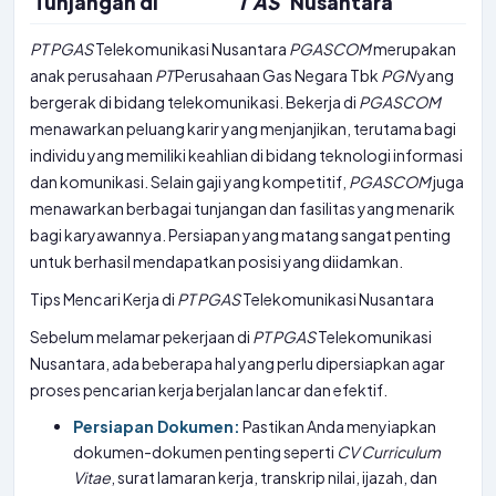
Tunjangan di
T
AS
Nusantara
PT
PGAS
Telekomunikasi Nusantara
PGASCOM
merupakan
anak perusahaan
PT
Perusahaan Gas Negara Tbk
PGN
yang
bergerak di bidang telekomunikasi. Bekerja di
PGASCOM
menawarkan peluang karir yang menjanjikan, terutama bagi
individu yang memiliki keahlian di bidang teknologi informasi
dan komunikasi. Selain gaji yang kompetitif,
PGASCOM
juga
menawarkan berbagai tunjangan dan fasilitas yang menarik
bagi karyawannya. Persiapan yang matang sangat penting
untuk berhasil mendapatkan posisi yang diidamkan.
Tips Mencari Kerja di
PT
PGAS
Telekomunikasi Nusantara
Sebelum melamar pekerjaan di
PT
PGAS
Telekomunikasi
Nusantara, ada beberapa hal yang perlu dipersiapkan agar
proses pencarian kerja berjalan lancar dan efektif.
Persiapan Dokumen:
Pastikan Anda menyiapkan
dokumen-dokumen penting seperti
CV
Curriculum
Vitae
, surat lamaran kerja, transkrip nilai, ijazah, dan