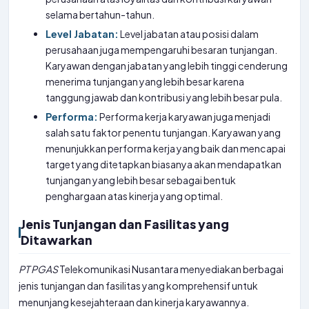
selama bertahun-tahun.
Level Jabatan:
Level jabatan atau posisi dalam
perusahaan juga mempengaruhi besaran tunjangan.
Karyawan dengan jabatan yang lebih tinggi cenderung
menerima tunjangan yang lebih besar karena
tanggung jawab dan kontribusi yang lebih besar pula.
Performa:
Performa kerja karyawan juga menjadi
salah satu faktor penentu tunjangan. Karyawan yang
menunjukkan performa kerja yang baik dan mencapai
target yang ditetapkan biasanya akan mendapatkan
tunjangan yang lebih besar sebagai bentuk
penghargaan atas kinerja yang optimal.
Jenis Tunjangan dan Fasilitas yang
Ditawarkan
PT
PGAS
Telekomunikasi Nusantara menyediakan berbagai
jenis tunjangan dan fasilitas yang komprehensif untuk
menunjang kesejahteraan dan kinerja karyawannya.