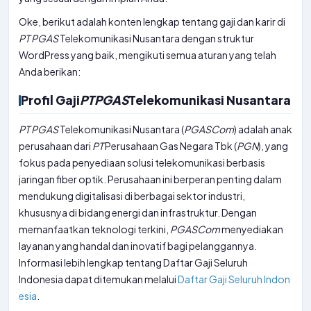
Oke, berikut adalah konten lengkap tentang gaji dan karir di
PT
PGAS
Telekomunikasi Nusantara dengan struktur
WordPress yang baik, mengikuti semua aturan yang telah
Anda berikan:
Profil Gaji
PT
PGAS
Telekomunikasi Nusantara
PT
PGAS
Telekomunikasi Nusantara (
PGASCom
) adalah anak
perusahaan dari
PT
Perusahaan Gas Negara Tbk (
PGN
), yang
fokus pada penyediaan solusi telekomunikasi berbasis
jaringan fiber optik. Perusahaan ini berperan penting dalam
mendukung digitalisasi di berbagai sektor industri,
khususnya di bidang energi dan infrastruktur. Dengan
memanfaatkan teknologi terkini,
PGASCom
menyediakan
layanan yang handal dan inovatif bagi pelanggannya.
Informasi lebih lengkap tentang Daftar Gaji Seluruh
Indonesia dapat ditemukan melalui
Daftar Gaji Seluruh Indon
esia
.