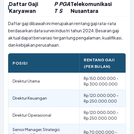
Daftar Gaji
P
PGA
Telekomunikasi
Karyawan
T
S
Nusantara
Daftar gaji dibawah ini merupakan rentang gaji rata-rata
berdasarkan data survei industri tahun 2024. Besaran gaji
aktual dapat bervariasi tergantung pengalaman, kualifikasi,
dan kebijakan perusahaan.
RENTANG GAJI
POSISI
(PER BULAN)
Rp 150.000.000 –
Direktur Utama
Rp 300.000.000
Rp 120.000.000 –
Direktur Keuangan
Rp 250.000.000
Rp 120.000.000 –
Direktur Operasional
Rp 250.000.000
Senior Manager, Strategic
Rp 70.000.000 –