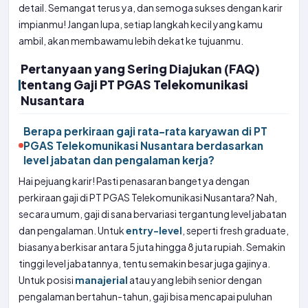
detail. Semangat terus ya, dan semoga sukses dengan karir
impianmu! Jangan lupa, setiap langkah kecil yang kamu
ambil, akan membawamu lebih dekat ke tujuanmu.
Pertanyaan yang Sering Diajukan (FAQ)
tentang Gaji PT PGAS Telekomunikasi
Nusantara
Berapa perkiraan gaji rata-rata karyawan di PT
PGAS Telekomunikasi Nusantara berdasarkan
level jabatan dan pengalaman kerja?
Hai pejuang karir! Pasti penasaran banget ya dengan
perkiraan gaji di PT PGAS Telekomunikasi Nusantara? Nah,
secara umum, gaji di sana bervariasi tergantung level jabatan
dan pengalaman. Untuk
entry-level
, seperti fresh graduate,
biasanya berkisar antara 5 juta hingga 8 juta rupiah. Semakin
tinggi level jabatannya, tentu semakin besar juga gajinya.
Untuk posisi
manajerial
atau yang lebih senior dengan
pengalaman bertahun-tahun, gaji bisa mencapai puluhan