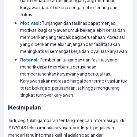
dan mendapatkan perlindungan yang memadai,
karyawan dapat bekerja dengan lebih tenang dan
fokus.
Motivasi:
Tunjangan dan fasilitas dapat menjadi
motivasi bagi karyawan untuk bekerja lebih keras dan
memberikan yang terbaik bagi perusahaan. Apresiasi
yang diberikan melalui tunjangan dan fasilitas akan
meningkatkan semangat kerja dan loyalitas karyawan.
Retensi:
Pemberian tunjangan dan fasilitas yang
menarik dapat membantu perusahaan
mempertahankan karyawan yang berkualitas.
Karyawan akan merasa dihargai dan termotivasi untuk
tetap bekerja di perusahaan, sehingga mengurangi
tingkat turnover karyawan.
Kesimpulan
Jadi, begitulah gambaran tentang mencari informasi gaji di
PT
PGAS
Telekomunikasi Nusantara. Ingat, perjalanan
mencari tahu informasi gaji ini adalah bagian dari