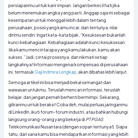
persiapanmu untuk karir impian. Jangan berkecil hati jika
belum menemukan angka yang pasti. Anggap saja ini sebagai
kesempatan untuk menggali lebih dalam tentang
perusahaan, posisi yang kamu incar, dan tentunya, nilai
dirimu sendiri. Ingat kata-kata bijak, “Kesuksesan bukanlah
kunci kebahagiaan. Kebahagiaan adalah kunci kesuksesan.
Jika kamu mencintai apa yang kamu lakukan, kamu akan
sukses.” Jadi, cintai prosesnya, dan nikmati setiap
langkahnya! Informasi mengenai kompensasi di perusahaan
ini, termasuk
Gaji Indmira Lengkap
, akan dibahas lebih lanjut.
Semoga artikel ini bisa menjadi bekal semangat dan
wawasan untukmu. Teruslah mencari informasi, teruslah
belajar, dan jangan pernah berhenti bermimpi. Sekarang,
giliranmu untuk beraksi! Coba deh, mulai perluas jaringanmu
di LinkedIn, ikuti forum-forum industri, atau bahkan hubungi
langsung orang-orang yang bekerja di
PT
PGAS
Telekomunikasi Nusantara (dengan sopan tentunya!). Siapa
tahu, dari sana kamu bisa mendapatkan informasi yang lebih