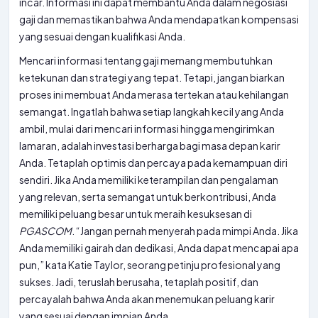
incar. Informasi ini dapat membantu Anda dalam negosiasi
gaji dan memastikan bahwa Anda mendapatkan kompensasi
yang sesuai dengan kualifikasi Anda.
Mencari informasi tentang gaji memang membutuhkan
ketekunan dan strategi yang tepat. Tetapi, jangan biarkan
proses ini membuat Anda merasa tertekan atau kehilangan
semangat. Ingatlah bahwa setiap langkah kecil yang Anda
ambil, mulai dari mencari informasi hingga mengirimkan
lamaran, adalah investasi berharga bagi masa depan karir
Anda. Tetaplah optimis dan percaya pada kemampuan diri
sendiri. Jika Anda memiliki keterampilan dan pengalaman
yang relevan, serta semangat untuk berkontribusi, Anda
memiliki peluang besar untuk meraih kesuksesan di
PGASCOM
. “Jangan pernah menyerah pada mimpi Anda. Jika
Anda memiliki gairah dan dedikasi, Anda dapat mencapai apa
pun,” kata Katie Taylor, seorang petinju profesional yang
sukses. Jadi, teruslah berusaha, tetaplah positif, dan
percayalah bahwa Anda akan menemukan peluang karir
yang sesuai dengan impian Anda.