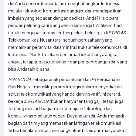
diri Anda berkontribusi dalam menghubungkan Indonesia
melalui teknologi komunikasi canggih, dan mendapatkan
imbalan yang sepadan dengan dedikasi Anda? Halo para
pencari peluang karir yang penuh semangat! Artikel ini hadir
untuk mengupas tuntas tentang seluk-beluk gaji di
PT
PGAS
Telekomunikasi Nusantara , sebuah perusahaan yang
memainkan peran vital dalam infrastruktur telekomunikasi di
Indonesia. Mari kita selami bersama, bukan hanya angka-
angka, tetapi juga potensi karir dan pengembangan diri yang
bisa Anda raih di sana.
PGASCOM
, sebagai anak perusahaan dari
PT
Perusahaan
Gas Negara , memiliki peran strategis dalam menyediakan
solusi telekomunikasi yang handal dan inovatif. Ini berarti,
bekerja di
PGASCOM
bukan hanya tentang gaji, tetapi juga
tentang menjadi bagian dari kemajuan teknologi dan
konektivitas di seluruh negeri. Bayangkan diri Anda menjadi
bagian dari tim yang memastikan jaringan telekomunikasi
tetap berjalan lancar, memungkinkan bisnis dan masyarakat