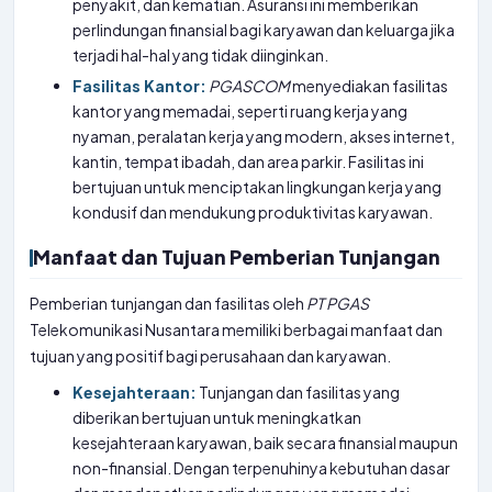
penyakit, dan kematian. Asuransi ini memberikan
perlindungan finansial bagi karyawan dan keluarga jika
terjadi hal-hal yang tidak diinginkan.
Fasilitas Kantor:
PGASCOM
menyediakan fasilitas
kantor yang memadai, seperti ruang kerja yang
nyaman, peralatan kerja yang modern, akses internet,
kantin, tempat ibadah, dan area parkir. Fasilitas ini
bertujuan untuk menciptakan lingkungan kerja yang
kondusif dan mendukung produktivitas karyawan.
Manfaat dan Tujuan Pemberian Tunjangan
Pemberian tunjangan dan fasilitas oleh
PT
PGAS
Telekomunikasi Nusantara memiliki berbagai manfaat dan
tujuan yang positif bagi perusahaan dan karyawan.
Kesejahteraan:
Tunjangan dan fasilitas yang
diberikan bertujuan untuk meningkatkan
kesejahteraan karyawan, baik secara finansial maupun
non-finansial. Dengan terpenuhinya kebutuhan dasar