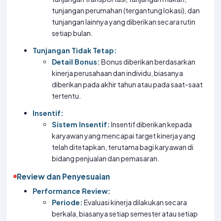
tunjangan perumahan (tergantung lokasi), dan
tunjangan lainnya yang diberikan secara rutin
setiap bulan.
Tunjangan Tidak Tetap:
Detail Bonus:
Bonus diberikan berdasarkan
kinerja perusahaan dan individu, biasanya
diberikan pada akhir tahun atau pada saat-saat
tertentu.
Insentif:
Sistem Insentif:
Insentif diberikan kepada
karyawan yang mencapai target kinerja yang
telah ditetapkan, terutama bagi karyawan di
bidang penjualan dan pemasaran.
Review dan Penyesuaian
Performance Review:
Periode:
Evaluasi kinerja dilakukan secara
berkala, biasanya setiap semester atau setiap