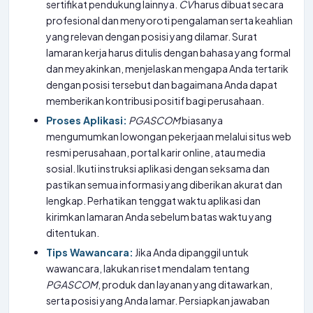
sertifikat pendukung lainnya.
CV
harus dibuat secara
profesional dan menyoroti pengalaman serta keahlian
yang relevan dengan posisi yang dilamar. Surat
lamaran kerja harus ditulis dengan bahasa yang formal
dan meyakinkan, menjelaskan mengapa Anda tertarik
dengan posisi tersebut dan bagaimana Anda dapat
memberikan kontribusi positif bagi perusahaan.
Proses Aplikasi:
PGASCOM
biasanya
mengumumkan lowongan pekerjaan melalui situs web
resmi perusahaan, portal karir online, atau media
sosial. Ikuti instruksi aplikasi dengan seksama dan
pastikan semua informasi yang diberikan akurat dan
lengkap. Perhatikan tenggat waktu aplikasi dan
kirimkan lamaran Anda sebelum batas waktu yang
ditentukan.
Tips Wawancara:
Jika Anda dipanggil untuk
wawancara, lakukan riset mendalam tentang
PGASCOM
, produk dan layanan yang ditawarkan,
serta posisi yang Anda lamar. Persiapkan jawaban