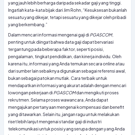
yang jauh lebih berharga daripada sekadar gaji yang tinggi.
Ingatlah kata-kata bijak dari Jim Rohn, “Kesuksesan bukanlah
sesuatu yang dikejar, tetapi sesuatu yang dikejar oleh pribadi
yang berkembang.”
Dalam mencari informasi mengenai gaji di
PGASCOM
,
penting untuk diingat bahwa data gaji dapat bervariasi
tergantung pada beberapa faktor, seperti posisi,
pengalaman, tingkat pendidikan, dan kinerja individu. Oleh
karena itu, informasi yang Anda temukan secara online atau
dari sumber lain sebaiknya digunakan sebagai referensi awal,
bukan sebagai patokan mutlak. Cara terbaik untuk
mendapatkan informasi yang akurat adalah dengan mencari
lowongan pekerjaan di
PGASCOM
dan mengikuti proses
rekrutmen. Selama proses wawancara, Anda dapat
mengajukan pertanyaan mengenai kompensasi dan benefit
yang ditawarkan. Selain itu, jangan ragu untuk melakukan
riset lebih lanjut mengenai standar gaji di industri
telekomunikasi untuk posisi yang serupa dengan yang Anda