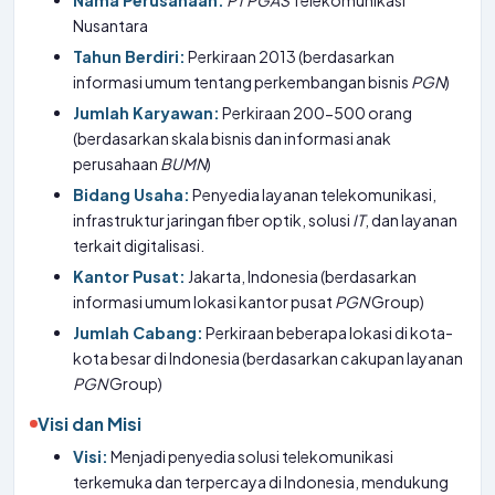
Nama Perusahaan:
PT
PGAS
Telekomunikasi
Nusantara
Tahun Berdiri:
Perkiraan 2013 (berdasarkan
informasi umum tentang perkembangan bisnis
PGN
)
Jumlah Karyawan:
Perkiraan 200-500 orang
(berdasarkan skala bisnis dan informasi anak
perusahaan
BUMN
)
Bidang Usaha:
Penyedia layanan telekomunikasi,
infrastruktur jaringan fiber optik, solusi
IT
, dan layanan
terkait digitalisasi.
Kantor Pusat:
Jakarta, Indonesia (berdasarkan
informasi umum lokasi kantor pusat
PGN
Group)
Jumlah Cabang:
Perkiraan beberapa lokasi di kota-
kota besar di Indonesia (berdasarkan cakupan layanan
PGN
Group)
Visi dan Misi
Visi:
Menjadi penyedia solusi telekomunikasi
terkemuka dan terpercaya di Indonesia, mendukung