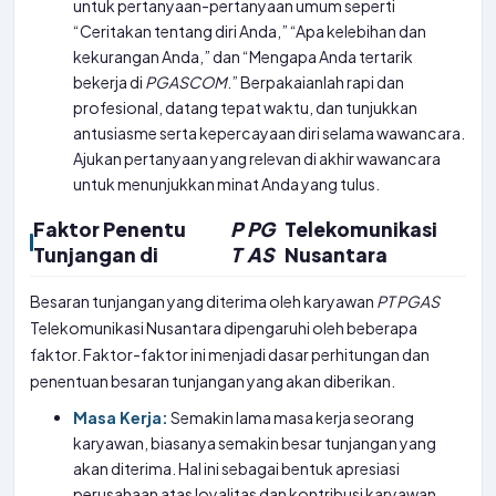
untuk pertanyaan-pertanyaan umum seperti
“Ceritakan tentang diri Anda,” “Apa kelebihan dan
kekurangan Anda,” dan “Mengapa Anda tertarik
bekerja di
PGASCOM
.” Berpakaianlah rapi dan
profesional, datang tepat waktu, dan tunjukkan
antusiasme serta kepercayaan diri selama wawancara.
Ajukan pertanyaan yang relevan di akhir wawancara
untuk menunjukkan minat Anda yang tulus.
Faktor Penentu
P
PG
Telekomunikasi
Tunjangan di
T
AS
Nusantara
Besaran tunjangan yang diterima oleh karyawan
PT
PGAS
Telekomunikasi Nusantara dipengaruhi oleh beberapa
faktor. Faktor-faktor ini menjadi dasar perhitungan dan
penentuan besaran tunjangan yang akan diberikan.
Masa Kerja:
Semakin lama masa kerja seorang
karyawan, biasanya semakin besar tunjangan yang
akan diterima. Hal ini sebagai bentuk apresiasi
perusahaan atas loyalitas dan kontribusi karyawan