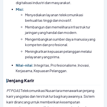
digitalisasi industri dan masyarakat.
Misi:
Menyediakan layanan telekomunikasi
berkualitas tinggi dan inovatif.
Membangun dan memelihara infrastruktur
jaringan yang handal dan modern.
Mengembangkan sumber daya manusia yang
kompeten dan profesional.
Meningkatkan kepuasan pelanggan melalui
pelayanan yang prima.
Nilai-nilai:
Integritas, Profesionalisme, Inovasi,
Kerjasama, Kepuasan Pelanggan.
Jenjang Karir
PT
PGAS
Telekomunikasi Nusantara menawarkan jenjang
karir yang jelas dan terstruktur bagi karyawannya. Sistem
karir dirancang untuk memberikan kesempatan