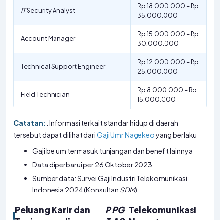
Rp 18.000.000 – Rp
IT
Security Analyst
35.000.000
Rp 15.000.000 – Rp
Account Manager
30.000.000
Rp 12.000.000 – Rp
Technical Support Engineer
25.000.000
Rp 8.000.000 – Rp
Field Technician
15.000.000
Catatan:
. Informasi terkait standar hidup di daerah
tersebut dapat dilihat dari
Gaji Umr Nagekeo
yang berlaku
Gaji belum termasuk tunjangan dan benefit lainnya
Data diperbarui per 26 Oktober 2023
Sumber data: Survei Gaji Industri Telekomunikasi
Indonesia 2024 (Konsultan
SDM
)
Peluang Karir dan
P
PG
Telekomunikasi