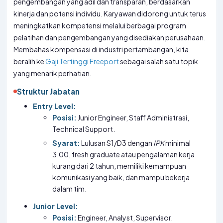
pengembangan yang adil dan transparan, berdasarkan
kinerja dan potensi individu. Karyawan didorong untuk terus
meningkatkan kompetensi melalui berbagai program
pelatihan dan pengembangan yang disediakan perusahaan.
Membahas kompensasi di industri pertambangan, kita
beralih ke
Gaji Tertinggi Freeport
sebagai salah satu topik
yang menarik perhatian.
Struktur Jabatan
Entry Level:
Posisi:
Junior Engineer, Staff Administrasi,
Technical Support.
Syarat:
Lulusan S1/D3 dengan
IPK
minimal
3.00, fresh graduate atau pengalaman kerja
kurang dari 2 tahun, memiliki kemampuan
komunikasi yang baik, dan mampu bekerja
dalam tim.
Junior Level:
Posisi:
Engineer, Analyst, Supervisor.