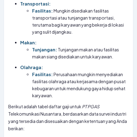
Transportasi:
Fasilitas:
Mungkin disediakan fasilitas
transportasi atau tunjangan transportasi,
terutama bagi karyawan yang bekerja di lokasi
yang sulit dijangkau.
Makan:
Tunjangan:
Tunjangan makan atau fasilitas
makan siang disediakan untuk karyawan.
Olahraga:
Fasilitas:
Perusahaan mungkin menyediakan
fasilitas olahraga atau kerjasama dengan pusat
kebugaran untuk mendukung gaya hidup sehat
karyawan.
Berikut adalah tabel daftar gaji untuk
PT
PGAS
Telekomunikasi Nusantara, berdasarkan data survei industri
yang tersedia dan disesuaikan dengan ketentuan yang Anda
berikan: