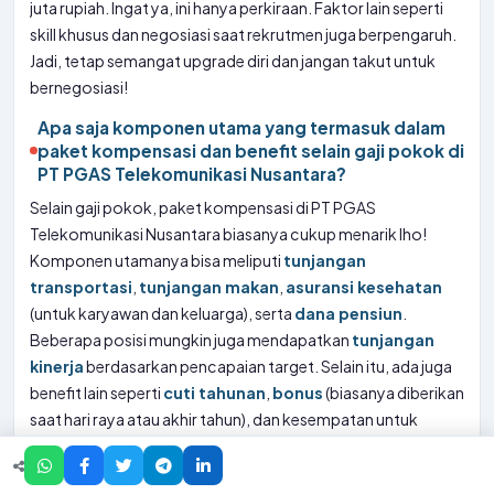
juta rupiah. Ingat ya, ini hanya perkiraan. Faktor lain seperti
skill khusus dan negosiasi saat rekrutmen juga berpengaruh.
Jadi, tetap semangat upgrade diri dan jangan takut untuk
bernegosiasi!
Apa saja komponen utama yang termasuk dalam
paket kompensasi dan benefit selain gaji pokok di
PT PGAS Telekomunikasi Nusantara?
Selain gaji pokok, paket kompensasi di PT PGAS
Telekomunikasi Nusantara biasanya cukup menarik lho!
Komponen utamanya bisa meliputi
tunjangan
transportasi
,
tunjangan makan
,
asuransi kesehatan
(untuk karyawan dan keluarga), serta
dana pensiun
.
Beberapa posisi mungkin juga mendapatkan
tunjangan
kinerja
berdasarkan pencapaian target. Selain itu, ada juga
benefit lain seperti
cuti tahunan
,
bonus
(biasanya diberikan
saat hari raya atau akhir tahun), dan kesempatan untuk
mengikuti
pelatihan dan pengembangan diri
. Jadi,
jangan hanya fokus pada gaji pokok ya, perhatikan juga