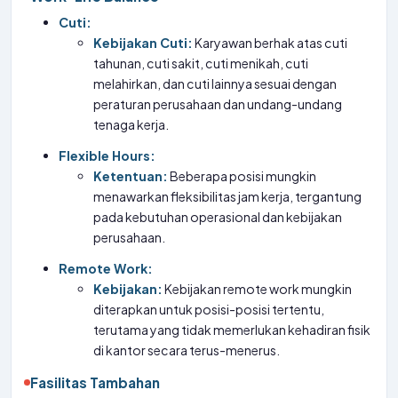
Cuti:
Kebijakan Cuti:
Karyawan berhak atas cuti
tahunan, cuti sakit, cuti menikah, cuti
melahirkan, dan cuti lainnya sesuai dengan
peraturan perusahaan dan undang-undang
tenaga kerja.
Flexible Hours:
Ketentuan:
Beberapa posisi mungkin
menawarkan fleksibilitas jam kerja, tergantung
pada kebutuhan operasional dan kebijakan
perusahaan.
Remote Work:
Kebijakan:
Kebijakan remote work mungkin
diterapkan untuk posisi-posisi tertentu,
terutama yang tidak memerlukan kehadiran fisik
di kantor secara terus-menerus.
Fasilitas Tambahan