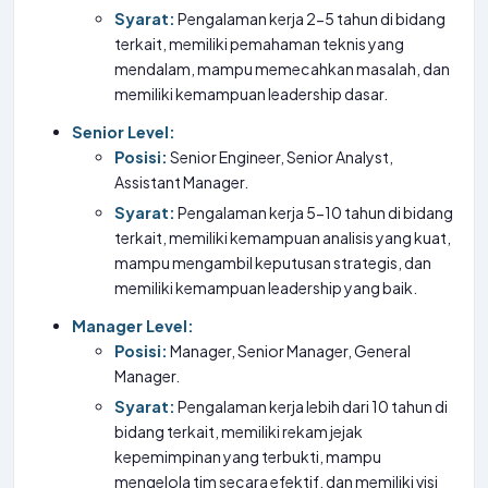
Syarat:
Pengalaman kerja 2-5 tahun di bidang
terkait, memiliki pemahaman teknis yang
mendalam, mampu memecahkan masalah, dan
memiliki kemampuan leadership dasar.
Senior Level:
Posisi:
Senior Engineer, Senior Analyst,
Assistant Manager.
Syarat:
Pengalaman kerja 5-10 tahun di bidang
terkait, memiliki kemampuan analisis yang kuat,
mampu mengambil keputusan strategis, dan
memiliki kemampuan leadership yang baik.
Manager Level:
Posisi:
Manager, Senior Manager, General
Manager.
Syarat:
Pengalaman kerja lebih dari 10 tahun di
bidang terkait, memiliki rekam jejak
kepemimpinan yang terbukti, mampu
mengelola tim secara efektif, dan memiliki visi