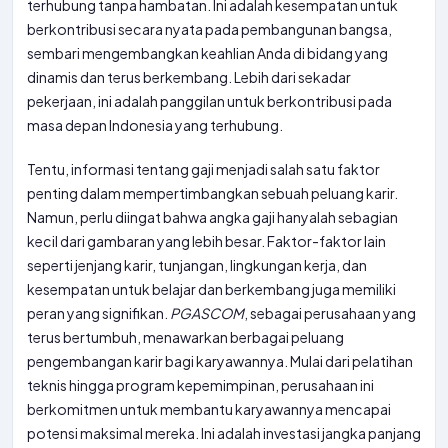
terhubung tanpa hambatan. Ini adalah kesempatan untuk
berkontribusi secara nyata pada pembangunan bangsa,
sembari mengembangkan keahlian Anda di bidang yang
dinamis dan terus berkembang. Lebih dari sekadar
pekerjaan, ini adalah panggilan untuk berkontribusi pada
masa depan Indonesia yang terhubung.
Tentu, informasi tentang gaji menjadi salah satu faktor
penting dalam mempertimbangkan sebuah peluang karir.
Namun, perlu diingat bahwa angka gaji hanyalah sebagian
kecil dari gambaran yang lebih besar. Faktor-faktor lain
seperti jenjang karir, tunjangan, lingkungan kerja, dan
kesempatan untuk belajar dan berkembang juga memiliki
peran yang signifikan.
PGASCOM
, sebagai perusahaan yang
terus bertumbuh, menawarkan berbagai peluang
pengembangan karir bagi karyawannya. Mulai dari pelatihan
teknis hingga program kepemimpinan, perusahaan ini
berkomitmen untuk membantu karyawannya mencapai
potensi maksimal mereka. Ini adalah investasi jangka panjang