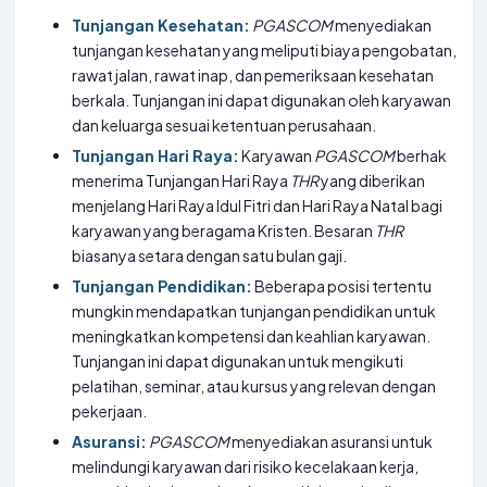
Tunjangan Kesehatan:
PGASCOM
menyediakan
tunjangan kesehatan yang meliputi biaya pengobatan,
rawat jalan, rawat inap, dan pemeriksaan kesehatan
berkala. Tunjangan ini dapat digunakan oleh karyawan
dan keluarga sesuai ketentuan perusahaan.
Tunjangan Hari Raya:
Karyawan
PGASCOM
berhak
menerima Tunjangan Hari Raya
THR
yang diberikan
menjelang Hari Raya Idul Fitri dan Hari Raya Natal bagi
karyawan yang beragama Kristen. Besaran
THR
biasanya setara dengan satu bulan gaji.
Tunjangan Pendidikan:
Beberapa posisi tertentu
mungkin mendapatkan tunjangan pendidikan untuk
meningkatkan kompetensi dan keahlian karyawan.
Tunjangan ini dapat digunakan untuk mengikuti
pelatihan, seminar, atau kursus yang relevan dengan
pekerjaan.
Asuransi:
PGASCOM
menyediakan asuransi untuk
melindungi karyawan dari risiko kecelakaan kerja,