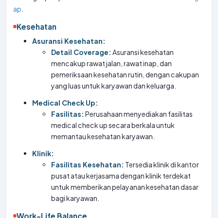
ap
.
Kesehatan
Asuransi Kesehatan:
Detail Coverage:
Asuransi kesehatan
mencakup rawat jalan, rawat inap, dan
pemeriksaan kesehatan rutin, dengan cakupan
yang luas untuk karyawan dan keluarga.
Medical Check Up:
Fasilitas:
Perusahaan menyediakan fasilitas
medical check up secara berkala untuk
memantau kesehatan karyawan.
Klinik:
Fasilitas Kesehatan:
Tersedia klinik di kantor
pusat atau kerjasama dengan klinik terdekat
untuk memberikan pelayanan kesehatan dasar
bagi karyawan.
Work-Life Balance