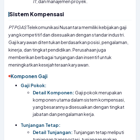
IT
, dan manajemen proyek.
Sistem Kompensasi
PT
PGAS
Telekomunikasi Nusantara memiliki kebijakan gaji
yang kompetitif dan disesuaikan dengan standar industri.
Gaji karyawan ditentukan berdasarkan posisi, pengalaman,
kinerja, dan tingkat pendidikan. Perusahaan juga
memberikan berbagai tunjangan dan insentif untuk
meningkatkan kesejahteraan karyawan.
Komponen Gaji
Gaji Pokok:
Detail Komponen:
Gaji pokok merupakan
komponen utama dalam sistem kompensasi,
yang besarannya disesuaikan dengan tingkat
jabatan dan pengalaman kerja.
Tunjangan Tetap:
Detail Tunjangan:
Tunjangan tetap meliputi
tunjangan transportasi, tunjangan makan,