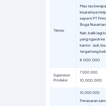
Mau tau berapa 
kisarannya mir
seperti PT Prim
Boga Nusantara 
Teknisi
Nah, balik lagi
yang ngaruh ke 
kantor. Jadi, b
tergantung beb
8.000.000
7.000.000
Supervisor
Produksi
10.000.000
10.000.000
Penasaran sama