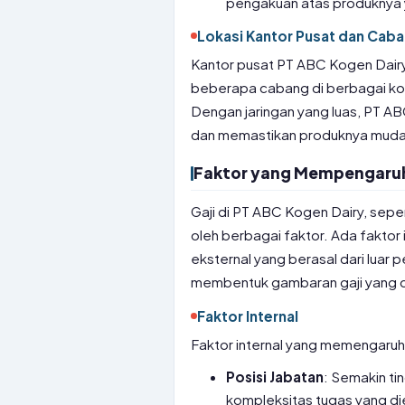
pengakuan atas produknya 
Lokasi Kantor Pusat dan Cab
Kantor pusat PT ABC Kogen Dairy t
beberapa cabang di berbagai kot
Dengan jaringan yang luas, PT A
dan memastikan produknya mudah
Faktor yang Mempengaruhi
Gaji di PT ABC Kogen Dairy, sepe
oleh berbagai faktor. Ada faktor 
eksternal yang berasal dari luar 
membentuk gambaran gaji yang d
Faktor Internal
Faktor internal yang memengaruhi
Posisi Jabatan
: Semakin ti
kompleksitas tugas yang die