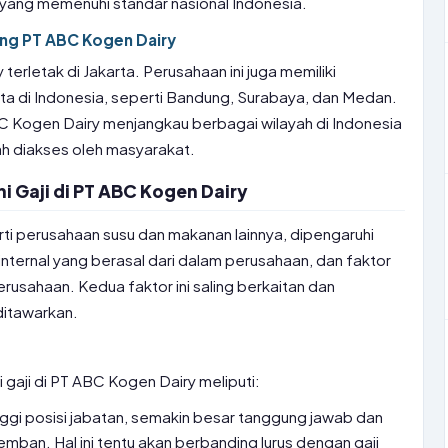
yang memenuhi standar nasional Indonesia.
ang PT ABC Kogen Dairy
erletak di Jakarta. Perusahaan ini juga memiliki
a di Indonesia, seperti Bandung, Surabaya, dan Medan.
BC Kogen Dairy menjangkau berbagai wilayah di Indonesia
 diakses oleh masyarakat.
 Gaji di PT ABC Kogen Dairy
rti perusahaan susu dan makanan lainnya, dipengaruhi
internal yang berasal dari dalam perusahaan, dan faktor
perusahaan. Kedua faktor ini saling berkaitan dan
itawarkan.
 gaji di PT ABC Kogen Dairy meliputi:
nggi posisi jabatan, semakin besar tanggung jawab dan
mban. Hal ini tentu akan berbanding lurus dengan gaji