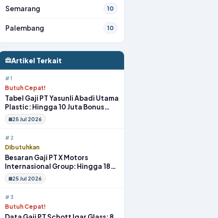
Semarang
10
Palembang
10
Artikel Terkait
#1
Butuh Cepat!
Tabel Gaji PT Yasunli Abadi Utama
Plastic: Hingga 10 Juta Bonus
Melimpah Lengkap Tunjangan
25 Jul 2026
#2
Dibutuhkan
Besaran Gaji PT X Motors
Internasional Group: Hingga 18
Juta Gym Membership Makan
25 Jul 2026
Siang
#3
Butuh Cepat!
Data Gaji PT Schott Igar Glass: 8