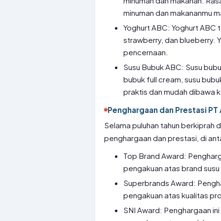
minuman dan makanan. Rasa
minuman dan makananmu ma
Yoghurt ABC: Yoghurt ABC te
strawberry, dan blueberry. 
pencernaan.
Susu Bubuk ABC: Susu bubuk
bubuk full cream, susu bubu
praktis dan mudah dibawa
Penghargaan dan Prestasi PT
Selama puluhan tahun berkiprah d
penghargaan dan prestasi, di ant
Top Brand Award: Pengharg
pengakuan atas brand susu 
Superbrands Award: Pengha
pengakuan atas kualitas pr
SNI Award: Penghargaan in