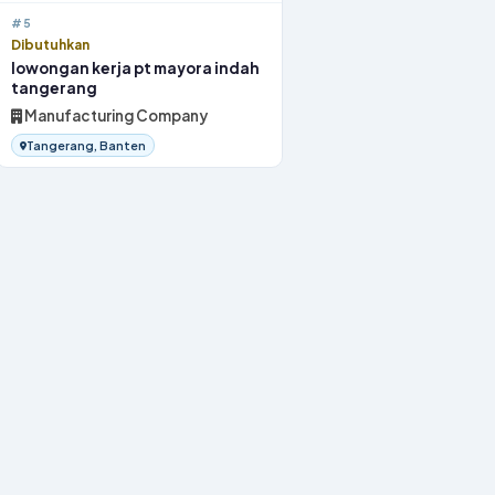
#5
Dibutuhkan
lowongan kerja pt mayora indah
tangerang
Manufacturing Company
Tangerang, Banten