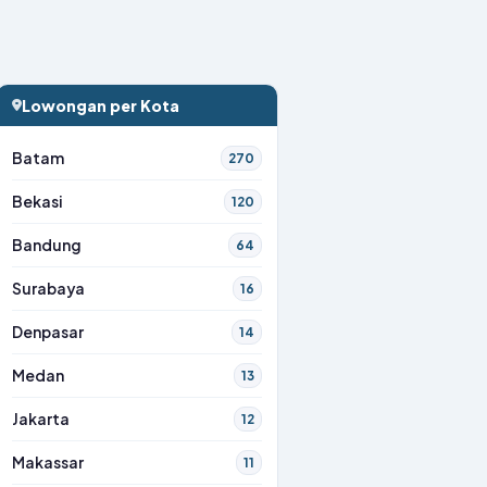
Lowongan per Kota
Batam
270
Bekasi
120
Bandung
64
Surabaya
16
Denpasar
14
Medan
13
Jakarta
12
Makassar
11