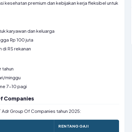
si kesehatan premium dan kebijakan kerja fleksibel untuk
ntuk karyawan dan keluarga
gga Rp 100 juta
 di RS rekanan
r tahun
ri/minggu
ime 7-10 pagi
 Of Companies
 PT Adr Group Of Companies tahun 2025:
RENTANG GAJI