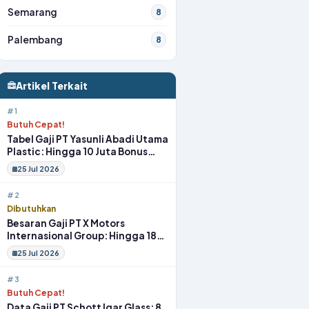
Semarang
8
Palembang
8
Artikel Terkait
#1
Butuh Cepat!
Tabel Gaji PT Yasunli Abadi Utama
Plastic: Hingga 10 Juta Bonus
Melimpah Lengkap Tunjangan
25 Jul 2026
#2
Dibutuhkan
Besaran Gaji PT X Motors
Internasional Group: Hingga 18
Juta Gym Membership Makan
25 Jul 2026
Siang
#3
Butuh Cepat!
Data Gaji PT Schott Igar Glass: 8