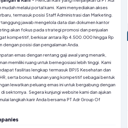
 mudah melalui portal kami. Kami menyediakan akses
baru, termasuk posisi Staff Administrasi dan Marketing.
bertanggung jawab mengelola data dan dokumen kantor
ing akan fokus pada strategi promosi dan penjualan
gat kompetitif, berkisar antara Rp 4.500.000 hingga Rp
an dengan posisi dan pengalaman Anda.
sempatan emas dengan rentang gaji awal yang menarik,
 memiliki ruang untuk bernegosiasi lebih tinggi. Kami
dapat fasilitas lengkap termasuk BPJS Kesehatan dan
HR, serta bonus tahunan yang kompetitif sebagai bentuk
Jangan lewatkan peluang emas ini untuk bergabung dengan
di sektornya. Segera kunjungi website kami dan ajukan
ulai langkah karir Anda bersama PT Adr Group Of
mpanies