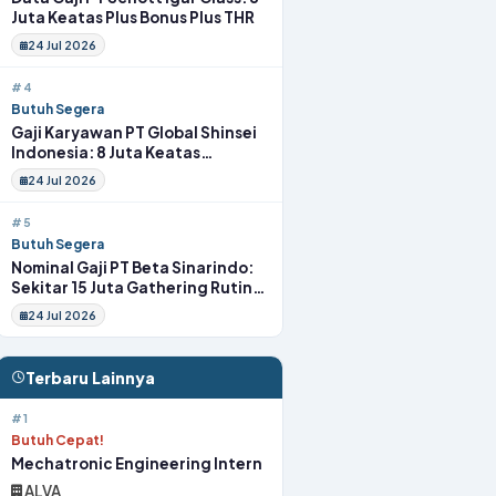
Juta Keatas Plus Bonus Plus THR
24 Jul 2026
#4
Butuh Segera
Gaji Karyawan PT Global Shinsei
Indonesia: 8 Juta Keatas
Tunjangan Komplit Uang
24 Jul 2026
Transport
#5
Butuh Segera
Nominal Gaji PT Beta Sinarindo:
Sekitar 15 Juta Gathering Rutin
Insentif Rutin
24 Jul 2026
Terbaru Lainnya
#1
Butuh Cepat!
Mechatronic Engineering Intern
ALVA