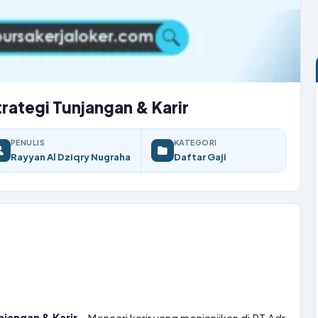
rategi Tunjangan & Karir
PENULIS
KATEGORI
Rayyan Al Dziqry Nugraha
Daftar Gaji
njangan & Karir
– Mencari karir yang menjanjikan di PT Adr