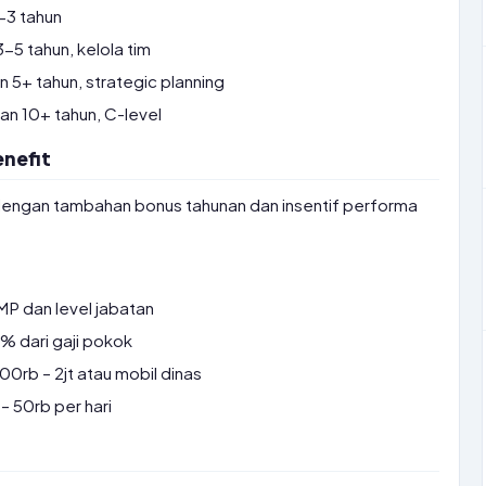
-3 tahun
5 tahun, kelola tim
5+ tahun, strategic planning
n 10+ tahun, C-level
nefit
ir dengan tambahan bonus tahunan dan insentif performa
P dan level jabatan
 dari gaji pokok
0rb – 2jt atau mobil dinas
– 50rb per hari