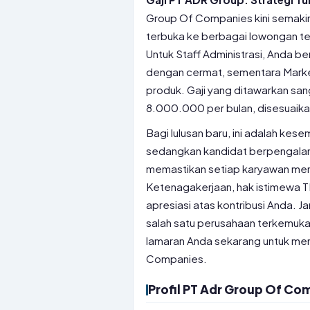
Group Of Companies kini semakin
terbuka ke berbagai lowongan ter
Untuk Staff Administrasi, Anda 
dengan cermat, sementara Market
produk. Gaji yang ditawarkan san
8.000.000 per bulan, disesuaik
Bagi lulusan baru, ini adalah ke
sedangkan kandidat berpengalaman
memastikan setiap karyawan men
Ketenagakerjaan, hak istimewa T
apresiasi atas kontribusi Anda. 
salah satu perusahaan terkemuka 
lamaran Anda sekarang untuk mem
Companies.
Profil PT Adr Group Of Co