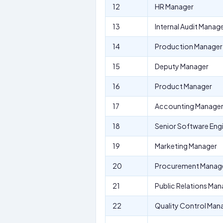
12
HR Manager
13
Internal Audit Manag
14
Production Manager
15
Deputy Manager
16
Product Manager
17
Accounting Manage
18
Senior Software Eng
19
Marketing Manager
20
Procurement Manag
21
Public Relations Man
22
Quality Control Man