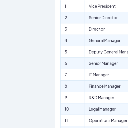
1
Vice President
2
Senior Director
3
Director
4
General Manager
5
Deputy General Man
6
Senior Manager
7
IT Manager
8
Finance Manager
9
R&D Manager
10
Legal Manager
11
Operations Manager