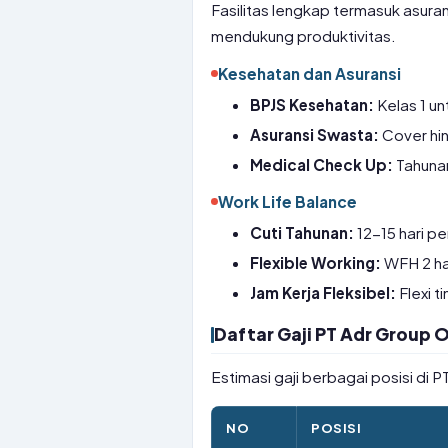
Fasilitas lengkap termasuk asuran
mendukung produktivitas.
Kesehatan dan Asuransi
BPJS Kesehatan:
Kelas 1 u
Asuransi Swasta:
Cover hin
Medical Check Up:
Tahunan
Work Life Balance
Cuti Tahunan:
12-15 hari pe
Flexible Working:
WFH 2 ha
Jam Kerja Fleksibel:
Flexi t
Daftar Gaji PT Adr Group
Estimasi gaji berbagai posisi di
NO
POSISI