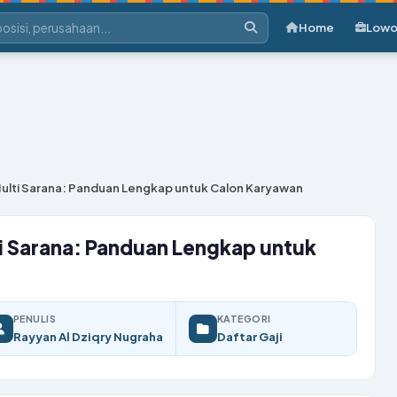
Home
Lowo
 Multi Sarana: Panduan Lengkap untuk Calon Karyawan
ti Sarana: Panduan Lengkap untuk
PENULIS
KATEGORI
Rayyan Al Dziqry Nugraha
Daftar Gaji