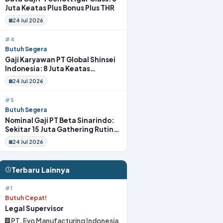
Juta Keatas Plus Bonus Plus THR
24 Jul 2026
#4
Butuh Segera
Gaji Karyawan PT Global Shinsei
Indonesia: 8 Juta Keatas
Tunjangan Komplit Uang
24 Jul 2026
Transport
#5
Butuh Segera
Nominal Gaji PT Beta Sinarindo:
Sekitar 15 Juta Gathering Rutin
Insentif Rutin
24 Jul 2026
Terbaru Lainnya
#1
Butuh Cepat!
Legal Supervisor
PT. Evo Manufacturing Indonesia