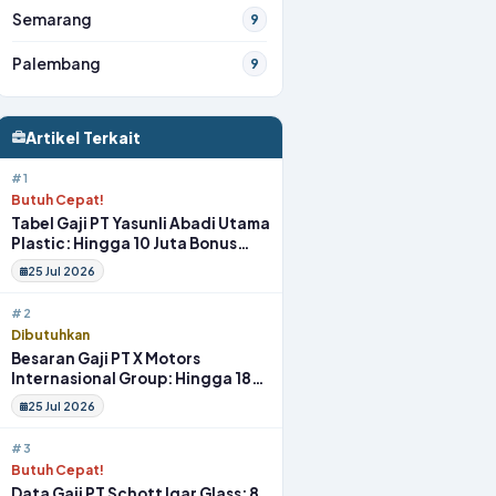
Semarang
9
Palembang
9
Artikel Terkait
#1
Butuh Cepat!
Tabel Gaji PT Yasunli Abadi Utama
Plastic: Hingga 10 Juta Bonus
Melimpah Lengkap Tunjangan
25 Jul 2026
#2
Dibutuhkan
Besaran Gaji PT X Motors
Internasional Group: Hingga 18
Juta Gym Membership Makan
25 Jul 2026
Siang
#3
Butuh Cepat!
Data Gaji PT Schott Igar Glass: 8