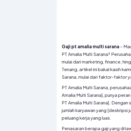
Gaji pt amalia multi sarana
– Mau
PT Amalia Multi Sarana? Perusaha
mulai dari marketing, finance, hin
Tenang, artikel ini bakal kasih ka
Sarana, mulai dari faktor-faktor 
PT Amalia Multi Sarana, perusah
Amalia Multi Sarana], punya peran
PT Amalia Multi Sarana]. Dengan st
jumlah karyawan yang [deskripsi 
peluang kerja yang luas.
Penasaran berapa gaji yang ditaw