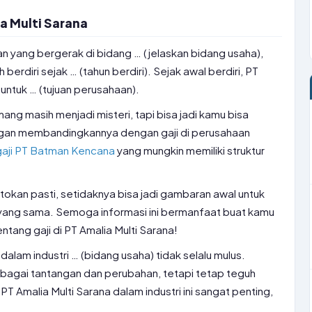
 Multi Sarana
an yang bergerak di bidang … (jelaskan bidang usaha),
erdiri sejak … (tahun berdiri). Sejak awal berdiri, PT
untuk … (tujuan perusahaan).
mang masih menjadi misteri, tapi bisa jadi kamu bisa
gan membandingkannya dengan gaji di perusahaan
gaji PT Batman Kencana
yang mungkin memiliki struktur
tokan pasti, setidaknya bisa jadi gambaran awal untuk
i yang sama. Semoga informasi ini bermanfaat buat kamu
tang gaji di PT Amalia Multi Sarana!
dalam industri … (bidang usaha) tidak selalu mulus.
rbagai tantangan dan perubahan, tetapi tetap teguh
PT Amalia Multi Sarana dalam industri ini sangat penting,