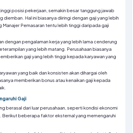
tinggi posisi pekerjaan, semakin besar tanggung jawab
diemban. Hal ini biasanya diiringi dengan gaji yang lebih
ng Manajer Pemasaran tentu lebih tinggi daripada gaji
an dengan pengalaman kerja yang lebih lama cenderung
eterampilan yang lebih matang. Perusahaan biasanya
memberikan gaji yang lebih tinggi kepada karyawan yang
 karyawan yang baik dan konsisten akan dihargai oleh
asanya memberikan bonus atau kenaikan gaji kepada
ik.
garuhi Gaji
ng berasal dari luar perusahaan, seperti kondisi ekonomi
nis. Berikut beberapa faktor eksternal yang memengaruhi