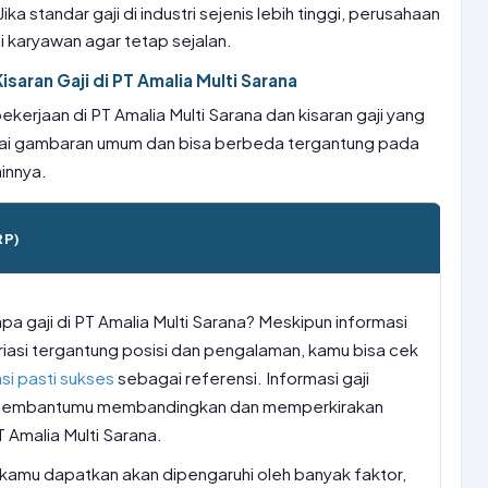
ka standar gaji di industri sejenis lebih tinggi, perusahaan
i karyawan agar tetap sejalan.
saran Gaji di PT Amalia Multi Sarana
kerjaan di PT Amalia Multi Sarana dan kisaran gaji yang
agai gambaran umum dan bisa berbeda tergantung pada
ainnya.
RP)
a gaji di PT Amalia Multi Sarana? Meskipun informasi
ariasi tergantung posisi dan pengalaman, kamu bisa cek
si pasti sukses
sebagai referensi. Informasi gaji
 membantumu membandingkan dan memperkirakan
PT Amalia Multi Sarana.
g kamu dapatkan akan dipengaruhi oleh banyak faktor,