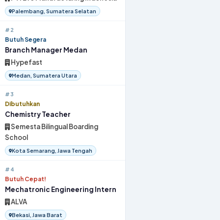
Palembang, Sumatera Selatan
#2
Butuh Segera
Branch Manager Medan
Hypefast
Medan, Sumatera Utara
#3
Dibutuhkan
Chemistry Teacher
Semesta Bilingual Boarding
School
Kota Semarang, Jawa Tengah
#4
Butuh Cepat!
Mechatronic Engineering Intern
ALVA
Bekasi, Jawa Barat