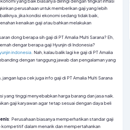
ekonomi yang baik biasanya diiringi dengan tingkat inflasi
gkinkan perusahaan untuk memberikan gaji yang lebih
aliknya, jika kondisi ekonomi sedang tidak baik,
enahan kenaikan gaji atau bahkan melakukan
aran dong berapa sih gaji di PT Amalia Multi Sarana? Eh,
ernah dengar berapa gaji Hyunjin di Indonesia?
hyunjin indonesia
. Nah, kalau balik lagi ke gaji di PT Amalia
h sebanding dengan tanggung jawab dan pengalaman yang
a, jangan lupa cek juga info gaji di PT Amalia Multi Sarana
lasi yang tinggi menyebabkan harga barang dan jasa naik.
kan gaji karyawan agar tetap sesuai dengan daya beli
jenis
: Perusahaan biasanya memperhatikan standar gaji
etap kompetitif dalam menarik dan mempertahankan