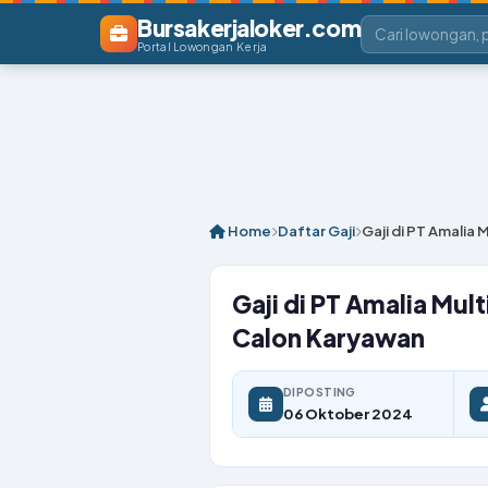
Bursakerjaloker.com
Portal Lowongan Kerja
Home
Daftar Gaji
Gaji di PT Amalia
Gaji di PT Amalia Mul
Calon Karyawan
DIPOSTING
06 Oktober 2024