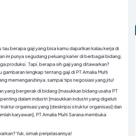
 tau berapa gaji yang bisa kamu dapatkan kalau kerja di
an ini punya segudang peluang karier di berbagai bidang,
gga produksi. Tapi, berapa sih gaji yang ditawarkan?
mu gambaran lengkap tentang gaji di PT Amalia Multi
yang memengaruhinya, sampai tips negosiasi yang jitu!
aan yang bergerak di bidang [masukkan bidang usaha PT
 penting dalam industri [masukkan industri yang digeluti
ruktur organisasi yang [deskripsi struktur organisasi] dan
jumlah karyawan], PT Amalia Multi Sarana membuka
arkan? Yuk, simak penjelasannya!