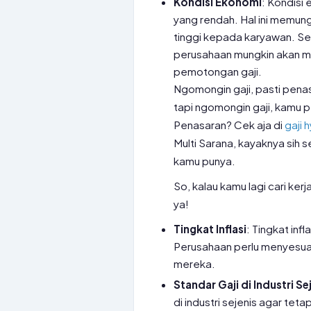
Kondisi Ekonomi
: Kondisi 
yang rendah. Hal ini memun
tinggi kepada karyawan. Seb
perusahaan mungkin akan m
pemotongan gaji.
Ngomongin gaji, pasti penas
tapi ngomongin gaji, kamu p
Penasaran? Cek aja di
gaji 
Multi Sarana, kayaknya si
kamu punya.
So, kalau kamu lagi cari kerj
ya!
Tingkat Inflasi
: Tingkat inf
Perusahaan perlu menyesuai
mereka.
Standar Gaji di Industri Se
di industri sejenis agar t