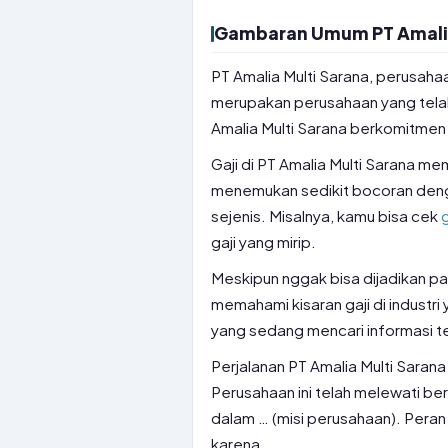
Gambaran Umum PT Amalia
PT Amalia Multi Sarana, perusaha
merupakan perusahaan yang telah b
Amalia Multi Sarana berkomitmen 
Gaji di PT Amalia Multi Sarana me
menemukan sedikit bocoran den
sejenis. Misalnya, kamu bisa cek
gaji yang mirip.
Meskipun nggak bisa dijadikan pa
memahami kisaran gaji di industr
yang sedang mencari informasi ten
Perjalanan PT Amalia Multi Sarana 
Perusahaan ini telah melewati be
dalam … (misi perusahaan). Peran 
karena …