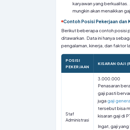
karyawan yang berkualitas. Ji
mungkin akan menaikkan gaj
Contoh Posisi Pekerjaan dan Ki
Berikut beberapa contoh posisi pe
ditawarkan. Data ini hanya seb
pengalaman, kinerja, dan faktor l
POSISI
KISARAN GAJI (
PEKERJAAN
3.000.000
Penasaran berap
gaji pasti berv
juga
gaji genera
tersebut bisa
Staf
kisaran gaji di 
Administrasi
Ingat, gaji yan