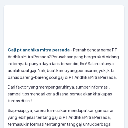
Gaji pt andhika mitra persada
– Pernah dengar nama PT
Andhika Mitra Persada? Perusahaan yang bergerak di bidang
ini ternyata punya daya tarik tersendiri, lho! Salah satunya
adalah soal gaji. Nah, buat kamu yang penasaran, yuk, kita
bahas bareng-bareng soal gaji di PT Andhika Mitra Persada.
Dari faktor yang mempengaruhinya, sumber informasi,
sampai tips mencari kerja di sana, semua akan kita kupas
tuntas di sini!
Siap-siap, ya, karena kamu akan mendapatkan gambaran
yang lebih jelas tentang gaji di PT Andhika Mitra Persada,
termasuk informasi tentang rentang gaji untuk berbagai