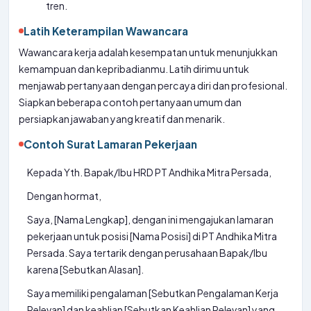
tren.
Latih Keterampilan Wawancara
Wawancara kerja adalah kesempatan untuk menunjukkan
kemampuan dan kepribadianmu. Latih dirimu untuk
menjawab pertanyaan dengan percaya diri dan profesional.
Siapkan beberapa contoh pertanyaan umum dan
persiapkan jawaban yang kreatif dan menarik.
Contoh Surat Lamaran Pekerjaan
Kepada Yth. Bapak/Ibu HRD PT Andhika Mitra Persada,
Dengan hormat,
Saya, [Nama Lengkap], dengan ini mengajukan lamaran
pekerjaan untuk posisi [Nama Posisi] di PT Andhika Mitra
Persada. Saya tertarik dengan perusahaan Bapak/Ibu
karena [Sebutkan Alasan].
Saya memiliki pengalaman [Sebutkan Pengalaman Kerja
Relevan] dan keahlian [Sebutkan Keahlian Relevan] yang