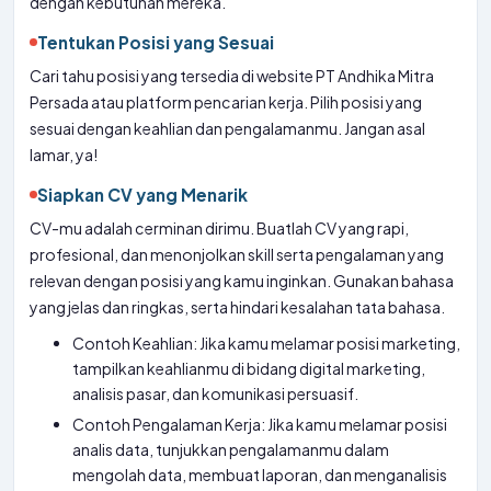
dengan kebutuhan mereka.
Tentukan Posisi yang Sesuai
Cari tahu posisi yang tersedia di website PT Andhika Mitra
Persada atau platform pencarian kerja. Pilih posisi yang
sesuai dengan keahlian dan pengalamanmu. Jangan asal
lamar, ya!
Siapkan CV yang Menarik
CV-mu adalah cerminan dirimu. Buatlah CV yang rapi,
profesional, dan menonjolkan skill serta pengalaman yang
relevan dengan posisi yang kamu inginkan. Gunakan bahasa
yang jelas dan ringkas, serta hindari kesalahan tata bahasa.
Contoh Keahlian: Jika kamu melamar posisi marketing,
tampilkan keahlianmu di bidang digital marketing,
analisis pasar, dan komunikasi persuasif.
Contoh Pengalaman Kerja: Jika kamu melamar posisi
analis data, tunjukkan pengalamanmu dalam
mengolah data, membuat laporan, dan menganalisis