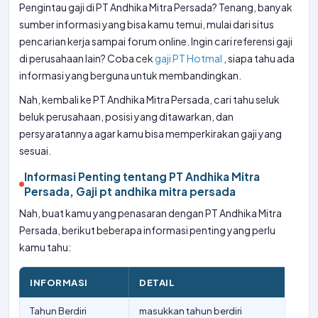
Pengintau gaji di PT Andhika Mitra Persada? Tenang, banyak
sumber informasi yang bisa kamu temui, mulai dari situs
pencarian kerja sampai forum online. Ingin cari referensi gaji
di perusahaan lain? Coba cek
gaji PT Hotmal
, siapa tahu ada
informasi yang berguna untuk membandingkan.
Nah, kembali ke PT Andhika Mitra Persada, cari tahu seluk
beluk perusahaan, posisi yang ditawarkan, dan
persyaratannya agar kamu bisa memperkirakan gaji yang
sesuai.
Informasi Penting tentang PT Andhika Mitra
Persada, Gaji pt andhika mitra persada
Nah, buat kamu yang penasaran dengan PT Andhika Mitra
Persada, berikut beberapa informasi penting yang perlu
kamu tahu:
INFORMASI
DETAIL
Tahun Berdiri
masukkan tahun berdiri