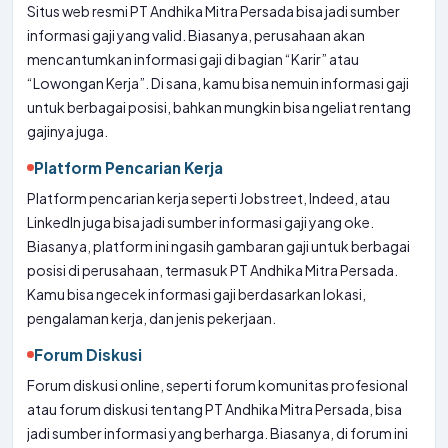
Situs web resmi PT Andhika Mitra Persada bisa jadi sumber
informasi gaji yang valid. Biasanya, perusahaan akan
mencantumkan informasi gaji di bagian “Karir” atau
“Lowongan Kerja”. Di sana, kamu bisa nemuin informasi gaji
untuk berbagai posisi, bahkan mungkin bisa ngeliat rentang
gajinya juga.
Platform Pencarian Kerja
Platform pencarian kerja seperti Jobstreet, Indeed, atau
LinkedIn juga bisa jadi sumber informasi gaji yang oke.
Biasanya, platform ini ngasih gambaran gaji untuk berbagai
posisi di perusahaan, termasuk PT Andhika Mitra Persada.
Kamu bisa ngecek informasi gaji berdasarkan lokasi,
pengalaman kerja, dan jenis pekerjaan.
Forum Diskusi
Forum diskusi online, seperti forum komunitas profesional
atau forum diskusi tentang PT Andhika Mitra Persada, bisa
jadi sumber informasi yang berharga. Biasanya, di forum ini