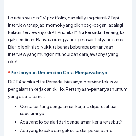
Lo udah nyiapin CV, portfolio, dan skill yang ciamik? Tapi,
interview tetap jadi momok yang bikin deg-degan, apalagi
kalau interview-nya di PT Andhika Mitra Persada. Tenang, lo
gak sendirian! Banyak orang yang ngerasain hal yang sama.
Biar lo lebih siap, yuk kita bahas beberapa pertanyaan
interview yang mungkin muncul dan cara jawabnya yang
oke!
Pertanyaan Umum dan Cara Menjawabnya
Di PT Andhika Mitra Persada, biasanya interview fokus ke
pengalaman kerja dan skill lo. Pertanyaan-pertanyaan umum
yang bisa lo temui:
Cerita tentang pengalaman kerja lo di perusahaan
sebelumnya.
Apa yang lo pelajari dari pengalaman kerja tersebut?
Apa yang lo suka dan gak suka dari pekerjaan lo