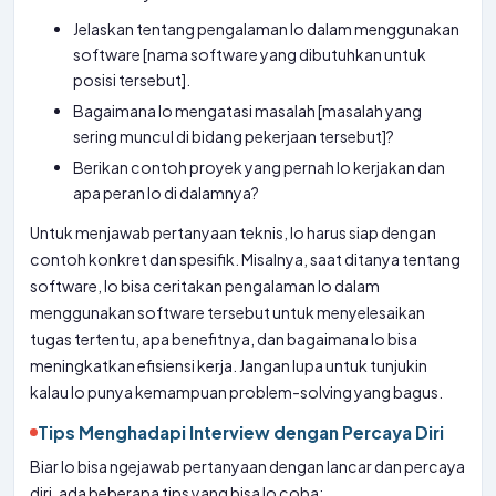
Jelaskan tentang pengalaman lo dalam menggunakan
software [nama software yang dibutuhkan untuk
posisi tersebut].
Bagaimana lo mengatasi masalah [masalah yang
sering muncul di bidang pekerjaan tersebut]?
Berikan contoh proyek yang pernah lo kerjakan dan
apa peran lo di dalamnya?
Untuk menjawab pertanyaan teknis, lo harus siap dengan
contoh konkret dan spesifik. Misalnya, saat ditanya tentang
software, lo bisa ceritakan pengalaman lo dalam
menggunakan software tersebut untuk menyelesaikan
tugas tertentu, apa benefitnya, dan bagaimana lo bisa
meningkatkan efisiensi kerja. Jangan lupa untuk tunjukin
kalau lo punya kemampuan problem-solving yang bagus.
Tips Menghadapi Interview dengan Percaya Diri
Biar lo bisa ngejawab pertanyaan dengan lancar dan percaya
diri, ada beberapa tips yang bisa lo coba: