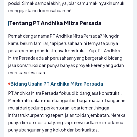
posisi. Simak sampai akhir, ya, biar kamu makin yakin untuk
mengejar karir di perusahaan ini!
Tentang PT Andhika Mitra Persada
Pernah dengar nama PT Andhika Mitra Persada? Mungkin
kamu belum familiar, tapi perusahaan ini ternyata punya
peran penting di industri jasa konstruksi. Yup, PT Andhika
Mitra Persada adalah perusahaan yang bergerak di bidang
jasa konstruksi dan punya banyak proyek keren yang udah
mereka selesaikan.
Bidang Usaha PT Andhika Mitra Persada
PT Andhika Mitra Persada fokus di bidang jasa konstruksi.
Mereka ahli dalam membangun berbagai macam bangunan,
mulai dari gedung perkantoran, apartemen, hingga
infrastruktur penting seperti jalan tol dan jembatan. Mereka
punya tim profesional yang siap mewujudkan mimpi kamu
punya bangunan yang kokoh dan berkualitas.