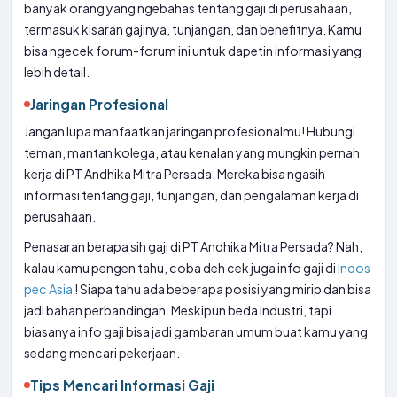
banyak orang yang ngebahas tentang gaji di perusahaan,
termasuk kisaran gajinya, tunjangan, dan benefitnya. Kamu
bisa ngecek forum-forum ini untuk dapetin informasi yang
lebih detail.
Jaringan Profesional
Jangan lupa manfaatkan jaringan profesionalmu! Hubungi
teman, mantan kolega, atau kenalan yang mungkin pernah
kerja di PT Andhika Mitra Persada. Mereka bisa ngasih
informasi tentang gaji, tunjangan, dan pengalaman kerja di
perusahaan.
Penasaran berapa sih gaji di PT Andhika Mitra Persada? Nah,
kalau kamu pengen tahu, coba deh cek juga info gaji di
Indos
pec Asia
! Siapa tahu ada beberapa posisi yang mirip dan bisa
jadi bahan perbandingan. Meskipun beda industri, tapi
biasanya info gaji bisa jadi gambaran umum buat kamu yang
sedang mencari pekerjaan.
Tips Mencari Informasi Gaji