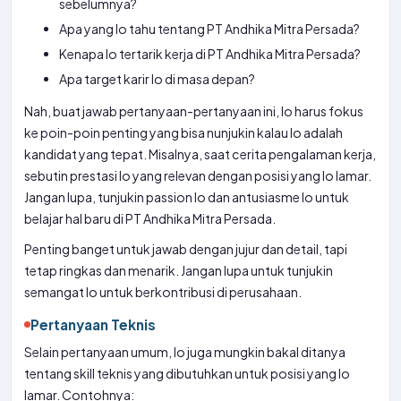
sebelumnya?
Apa yang lo tahu tentang PT Andhika Mitra Persada?
Kenapa lo tertarik kerja di PT Andhika Mitra Persada?
Apa target karir lo di masa depan?
Nah, buat jawab pertanyaan-pertanyaan ini, lo harus fokus
ke poin-poin penting yang bisa nunjukin kalau lo adalah
kandidat yang tepat. Misalnya, saat cerita pengalaman kerja,
sebutin prestasi lo yang relevan dengan posisi yang lo lamar.
Jangan lupa, tunjukin passion lo dan antusiasme lo untuk
belajar hal baru di PT Andhika Mitra Persada.
Penting banget untuk jawab dengan jujur dan detail, tapi
tetap ringkas dan menarik. Jangan lupa untuk tunjukin
semangat lo untuk berkontribusi di perusahaan.
Pertanyaan Teknis
Selain pertanyaan umum, lo juga mungkin bakal ditanya
tentang skill teknis yang dibutuhkan untuk posisi yang lo
lamar. Contohnya: