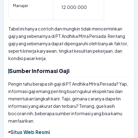
Manajer
12.000.000
Tabel ini hanya contoh dan mungkin tidak mencerminkan
gaji yang sebenarnya di PT Andhika Mitra Persada. Rentang
gaji yang sebenarnya dapat dipengaruhi oleh banyak faktor,
seperti kinerja karyawan, tingkat kesulitan pekerjaan, dan
kondisi pasar kerja.
Sumber Informasi Gaji
Pengin tahu berapa sih gaji di PT Andhika Mitra Persada? Yap,
informasi gaji emang penting buat ngukur ekspektasi dan
menentukan langkah karir. Tapi, gimana caranya dapetin
informasi yang akurat dan terbaru? Tenang, gue kasih
bocoran nih, beberapa sumber informasi yang bisa kamu
manfaatkan.
Situs Web Resmi