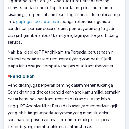
Ngomongin soal gaji, PT Andhika Mitra Persada emang
punya standar sendiri. Tapi, kalau kamu penasaran sama
kisaran gaji di perusahaan teknologi finansial, kamu bisa intip
info
gaji Ingenico Indonesia
sebagai referensi. Ingenico
sendiri kan pemain besar di dunia pembayaran digital, jadi
bisa jadi gambaran buat kamu yang lagi nyari kerja di bidang
serupa.
Nah, balik lagi ke PT Andhika Mitra Persada, perusahaan ini
dikenal dengan sistem remunerasi yang kompetitif, jadi
siapa tahu bisa jadi tempat yang pas buat kamu berkarier!
Pendidikan
Pendidikan juga berperan penting dalam menentukan gaji.
Semakin tinggi tingkat pendidikan yang kamu miliki, semakin
besar kemungkinan kamu mendapatkan gaji yang lebih
tinggi. PT Andhika Mitra Persada biasanya memberikan gaji
yang lebih tinggi kepada karyawan yang memiliki gelar
sarjana atau pascasarjana, terutama untuk posisi-posisi
tertentu yang membutuhkan keahlian khusus.