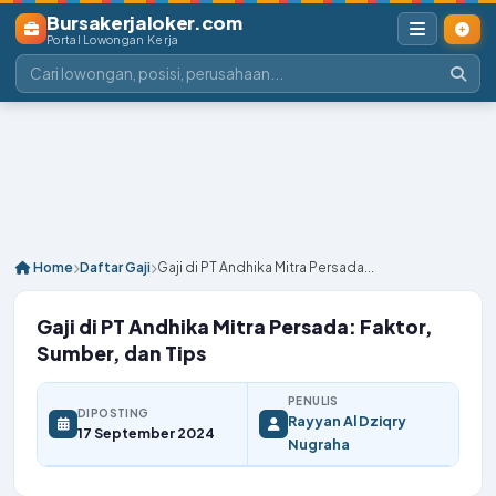
Bursakerjaloker.com
Portal Lowongan Kerja
Home
Daftar Gaji
Gaji di PT Andhika Mitra Persada...
Gaji di PT Andhika Mitra Persada: Faktor,
Sumber, dan Tips
PENULIS
DIPOSTING
Rayyan Al Dziqry
17 September 2024
Nugraha