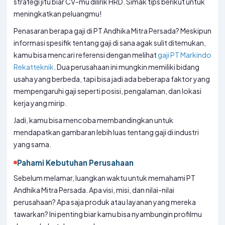
strategi jitu biar CV-mu dilirik HRD. Simak tips berikut untuk
meningkatkan peluangmu!
Penasaran berapa gaji di PT Andhika Mitra Persada? Meskipun
informasi spesifik tentang gaji di sana agak sulit ditemukan,
kamu bisa mencari referensi dengan melihat
gaji PT Markindo
Rekatteknik
. Dua perusahaan ini mungkin memiliki bidang
usaha yang berbeda, tapi bisa jadi ada beberapa faktor yang
mempengaruhi gaji seperti posisi, pengalaman, dan lokasi
kerja yang mirip.
Jadi, kamu bisa mencoba membandingkan untuk
mendapatkan gambaran lebih luas tentang gaji di industri
yang sama.
Pahami Kebutuhan Perusahaan
Sebelum melamar, luangkan waktu untuk memahami PT
Andhika Mitra Persada. Apa visi, misi, dan nilai-nilai
perusahaan? Apa saja produk atau layanan yang mereka
tawarkan? Ini penting biar kamu bisa nyambungin profilmu