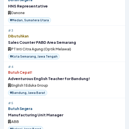
HNS Representative
Danone
Medan, Sumatera Utara
#3
Dibutuhkan
Sales Counter PABD Area Semarang
PT Inti Citra Agung (Optik Melawai)
Kota Semarang, Jawa Tengah
#4
Butuh Cepat!
Adventurous English Teacher for Bandung!
English 1 Eduka Group
Bandung, Jawa Barat
#5
Butuh Segera
Manufacturing Unit Manager
ABB
Bekasi, Jawa Barat