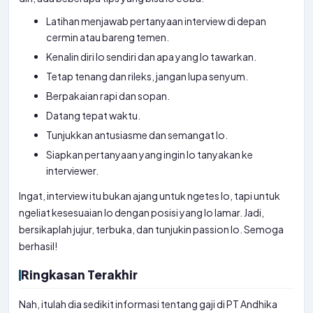
Latihan menjawab pertanyaan interview di depan
cermin atau bareng temen.
Kenalin diri lo sendiri dan apa yang lo tawarkan.
Tetap tenang dan rileks, jangan lupa senyum.
Berpakaian rapi dan sopan.
Datang tepat waktu.
Tunjukkan antusiasme dan semangat lo.
Siapkan pertanyaan yang ingin lo tanyakan ke
interviewer.
Ingat, interview itu bukan ajang untuk ngetes lo, tapi untuk
ngeliat kesesuaian lo dengan posisi yang lo lamar. Jadi,
bersikaplah jujur, terbuka, dan tunjukin passion lo. Semoga
berhasil!
Ringkasan Terakhir
Nah, itulah dia sedikit informasi tentang gaji di PT Andhika