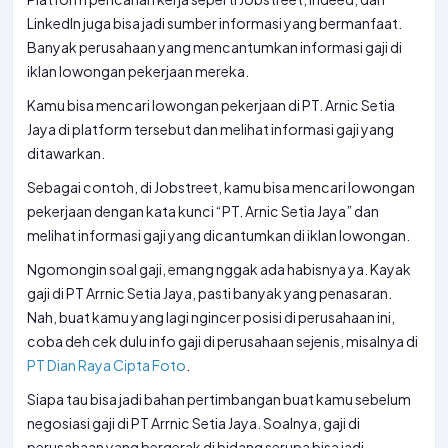
LinkedIn juga bisa jadi sumber informasi yang bermanfaat.
Banyak perusahaan yang mencantumkan informasi gaji di
iklan lowongan pekerjaan mereka.
Kamu bisa mencari lowongan pekerjaan di PT. Arnic Setia
Jaya di platform tersebut dan melihat informasi gaji yang
ditawarkan.
Sebagai contoh, di Jobstreet, kamu bisa mencari lowongan
pekerjaan dengan kata kunci “PT. Arnic Setia Jaya” dan
melihat informasi gaji yang dicantumkan di iklan lowongan.
Ngomongin soal gaji, emang nggak ada habisnya ya. Kayak
gaji di PT Arrnic Setia Jaya, pasti banyak yang penasaran.
Nah, buat kamu yang lagi ngincer posisi di perusahaan ini,
coba deh cek dulu info gaji di perusahaan sejenis, misalnya di
PT Dian Raya Cipta Foto
.
Siapa tau bisa jadi bahan pertimbangan buat kamu sebelum
negosiasi gaji di PT Arrnic Setia Jaya. Soalnya, gaji di
perusahaan yang bergerak di bidang serupa bisa jadi