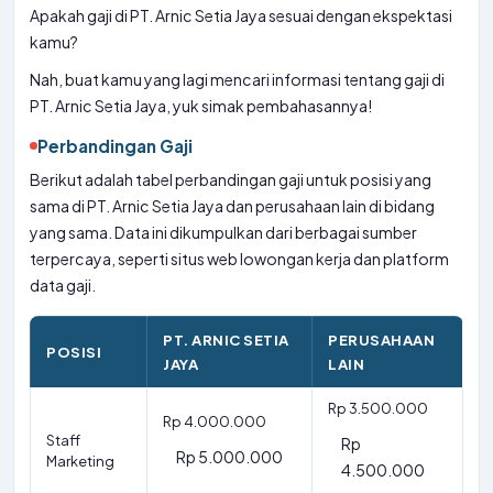
Apakah gaji di PT. Arnic Setia Jaya sesuai dengan ekspektasi
kamu?
Nah, buat kamu yang lagi mencari informasi tentang gaji di
PT. Arnic Setia Jaya, yuk simak pembahasannya!
Perbandingan Gaji
Berikut adalah tabel perbandingan gaji untuk posisi yang
sama di PT. Arnic Setia Jaya dan perusahaan lain di bidang
yang sama. Data ini dikumpulkan dari berbagai sumber
terpercaya, seperti situs web lowongan kerja dan platform
data gaji.
PT. ARNIC SETIA
PERUSAHAAN
POSISI
JAYA
LAIN
Rp 3.500.000
Rp 4.000.000
Staff
Rp
Rp 5.000.000
Marketing
4.500.000