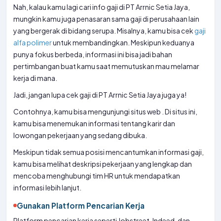
Nah, kalau kamu lagi cari info gaji di PT Arrnic Setia Jaya,
mungkin kamu juga penasaran sama gaji di perusahaan lain
yang bergerak di bidang serupa. Misalnya, kamu bisa cek
gaji
alfa polimer
untuk membandingkan. Meskipun keduanya
punya fokus berbeda, informasi ini bisa jadi bahan
pertimbangan buat kamu saat memutuskan mau melamar
kerja di mana.
Jadi, jangan lupa cek gaji di PT Arrnic Setia Jaya juga ya!
Contohnya, kamu bisa mengunjungi situs web . Di situs ini,
kamu bisa menemukan informasi tentang karir dan
lowongan pekerjaan yang sedang dibuka.
Meskipun tidak semua posisi mencantumkan informasi gaji,
kamu bisa melihat deskripsi pekerjaan yang lengkap dan
mencoba menghubungi tim HR untuk mendapatkan
informasi lebih lanjut.
Gunakan Platform Pencarian Kerja
Platform pencarian kerja seperti Jobstreet, Indeed, dan