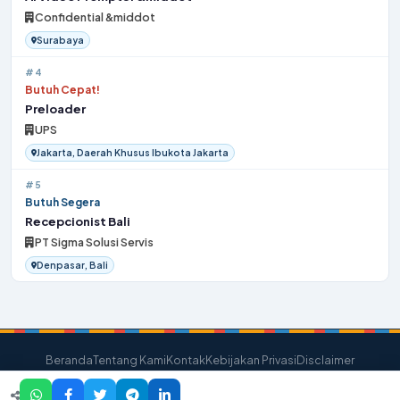
Confidential &middot
Surabaya
#4
Butuh Cepat!
Preloader
UPS
Jakarta, Daerah Khusus Ibukota Jakarta
#5
Butuh Segera
Recepcionist Bali
PT Sigma Solusi Servis
Denpasar, Bali
Beranda
Tentang Kami
Kontak
Kebijakan Privasi
Disclaimer
© 2026 Bursakerjaloker. All Rights Reserved.