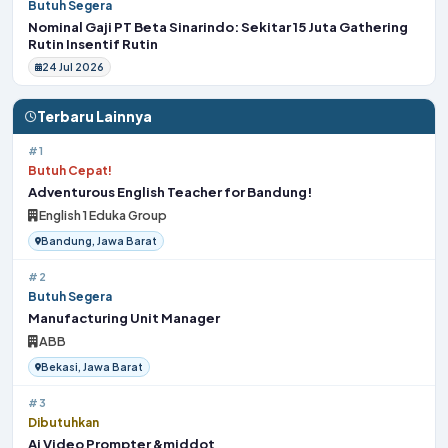
Butuh Segera
Nominal Gaji PT Beta Sinarindo: Sekitar 15 Juta Gathering
Rutin Insentif Rutin
24 Jul 2026
Terbaru Lainnya
#1
Butuh Cepat!
Adventurous English Teacher for Bandung!
English 1 Eduka Group
Bandung, Jawa Barat
#2
Butuh Segera
Manufacturing Unit Manager
ABB
Bekasi, Jawa Barat
#3
Dibutuhkan
Ai Video Prompter &middot