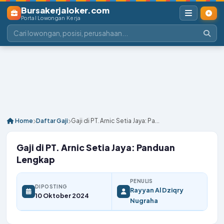
Bursakerjaloker.com
Portal Lowongan Kerja
Home
Daftar Gaji
Gaji di PT. Arnic Setia Jaya: Pa...
Gaji di PT. Arnic Setia Jaya: Panduan
Lengkap
PENULIS
DIPOSTING
Rayyan Al Dziqry
10 Oktober 2024
Nugraha