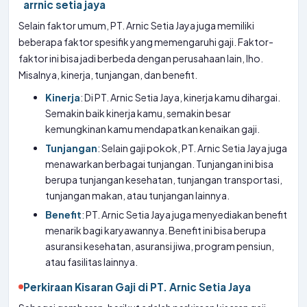
arrnic setia jaya
Selain faktor umum, PT. Arnic Setia Jaya juga memiliki
beberapa faktor spesifik yang memengaruhi gaji. Faktor-
faktor ini bisa jadi berbeda dengan perusahaan lain, lho.
Misalnya, kinerja, tunjangan, dan benefit.
Kinerja
: Di PT. Arnic Setia Jaya, kinerja kamu dihargai.
Semakin baik kinerja kamu, semakin besar
kemungkinan kamu mendapatkan kenaikan gaji.
Tunjangan
: Selain gaji pokok, PT. Arnic Setia Jaya juga
menawarkan berbagai tunjangan. Tunjangan ini bisa
berupa tunjangan kesehatan, tunjangan transportasi,
tunjangan makan, atau tunjangan lainnya.
Benefit
: PT. Arnic Setia Jaya juga menyediakan benefit
menarik bagi karyawannya. Benefit ini bisa berupa
asuransi kesehatan, asuransi jiwa, program pensiun,
atau fasilitas lainnya.
Perkiraan Kisaran Gaji di PT. Arnic Setia Jaya