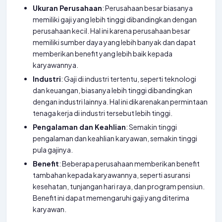
Ukuran Perusahaan
: Perusahaan besar biasanya
memiliki gaji yang lebih tinggi dibandingkan dengan
perusahaan kecil. Hal ini karena perusahaan besar
memiliki sumber daya yang lebih banyak dan dapat
memberikan benefit yang lebih baik kepada
karyawannya.
Industri
: Gaji di industri tertentu, seperti teknologi
dan keuangan, biasanya lebih tinggi dibandingkan
dengan industri lainnya. Hal ini dikarenakan permintaan
tenaga kerja di industri tersebut lebih tinggi.
Pengalaman dan Keahlian
: Semakin tinggi
pengalaman dan keahlian karyawan, semakin tinggi
pula gajinya.
Benefit
: Beberapa perusahaan memberikan benefit
tambahan kepada karyawannya, seperti asuransi
kesehatan, tunjangan hari raya, dan program pensiun.
Benefit ini dapat memengaruhi gaji yang diterima
karyawan.