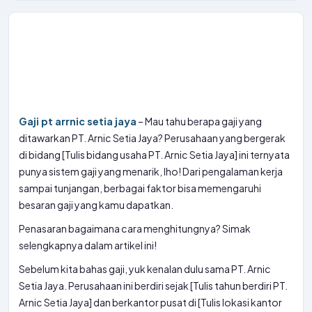
Gaji pt arrnic setia jaya
– Mau tahu berapa gaji yang
ditawarkan PT. Arnic Setia Jaya? Perusahaan yang bergerak
di bidang [Tulis bidang usaha PT. Arnic Setia Jaya] ini ternyata
punya sistem gaji yang menarik, lho! Dari pengalaman kerja
sampai tunjangan, berbagai faktor bisa memengaruhi
besaran gaji yang kamu dapatkan.
Penasaran bagaimana cara menghitungnya? Simak
selengkapnya dalam artikel ini!
Sebelum kita bahas gaji, yuk kenalan dulu sama PT. Arnic
Setia Jaya. Perusahaan ini berdiri sejak [Tulis tahun berdiri PT.
Arnic Setia Jaya] dan berkantor pusat di [Tulis lokasi kantor