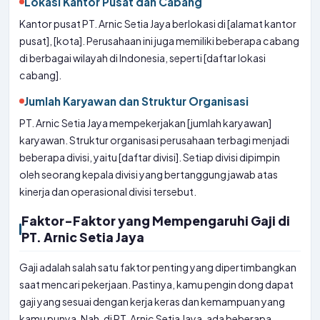
Lokasi Kantor Pusat dan Cabang
Kantor pusat PT. Arnic Setia Jaya berlokasi di [alamat kantor
pusat], [kota]. Perusahaan ini juga memiliki beberapa cabang
di berbagai wilayah di Indonesia, seperti [daftar lokasi
cabang].
Jumlah Karyawan dan Struktur Organisasi
PT. Arnic Setia Jaya mempekerjakan [jumlah karyawan]
karyawan. Struktur organisasi perusahaan terbagi menjadi
beberapa divisi, yaitu [daftar divisi]. Setiap divisi dipimpin
oleh seorang kepala divisi yang bertanggung jawab atas
kinerja dan operasional divisi tersebut.
Faktor-Faktor yang Mempengaruhi Gaji di
PT. Arnic Setia Jaya
Gaji adalah salah satu faktor penting yang dipertimbangkan
saat mencari pekerjaan. Pastinya, kamu pengin dong dapat
gaji yang sesuai dengan kerja keras dan kemampuan yang
kamu punya. Nah, di PT. Arnic Setia Jaya, ada beberapa