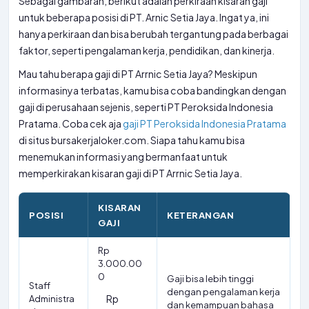
Sebagai gambaran, berikut adalah perkiraan kisaran gaji
untuk beberapa posisi di PT. Arnic Setia Jaya. Ingat ya, ini
hanya perkiraan dan bisa berubah tergantung pada berbagai
faktor, seperti pengalaman kerja, pendidikan, dan kinerja.
Mau tahu berapa gaji di PT Arrnic Setia Jaya? Meskipun
informasinya terbatas, kamu bisa coba bandingkan dengan
gaji di perusahaan sejenis, seperti PT Peroksida Indonesia
Pratama. Coba cek aja
gaji PT Peroksida Indonesia Pratama
di situs bursakerjaloker.com. Siapa tahu kamu bisa
menemukan informasi yang bermanfaat untuk
memperkirakan kisaran gaji di PT Arrnic Setia Jaya.
KISARAN
POSISI
KETERANGAN
GAJI
Rp
3.000.00
0
Gaji bisa lebih tinggi
Staff
dengan pengalaman kerja
Rp
Administra
dan kemampuan bahasa