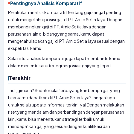
Pentingnya Analisis Komparatif
Melakukan analisis komparatif tentang gaji sangat penting
untuk mengetahui posisi gaji di PT. Arnic Setia Jaya. Dengan
membandingkan gaji di PT. Arnic Setia Jaya dengan
perusahaan lain di bidang yang sama, kamu dapat
mengetahui apakah gaji di PT. Arnic Setia Jaya sesuai dengan
ekspektasi kamu.
Selain itu, analisis komparatif juga dapat membantu kamu
dalam menentukan strategi negosiasi gaji yang tepat.
Terakhir
Jadi, gimana? Sudah mulai terbayang kan berapa gaji yang
bisa kamu dapatkan di PT. Arnic Setia Jaya? Jangan lupa
untuk selalu update informasi terkini, ya! Dengan melakukan
riset yang mendalam dan perbandingan dengan perusahaan
lain, kamu bisa menentukan strategi terbaik untuk
mendapatkan gaji yang sesuai dengan kualifikasi dan
pengalamanmu.