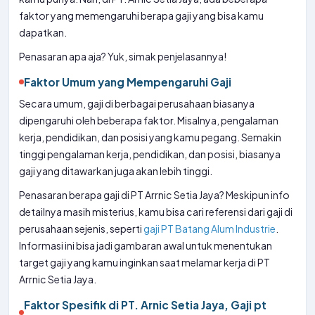
faktor yang memengaruhi berapa gaji yang bisa kamu
dapatkan.
Penasaran apa aja? Yuk, simak penjelasannya!
Faktor Umum yang Mempengaruhi Gaji
Secara umum, gaji di berbagai perusahaan biasanya
dipengaruhi oleh beberapa faktor. Misalnya, pengalaman
kerja, pendidikan, dan posisi yang kamu pegang. Semakin
tinggi pengalaman kerja, pendidikan, dan posisi, biasanya
gaji yang ditawarkan juga akan lebih tinggi.
Penasaran berapa gaji di PT Arrnic Setia Jaya? Meskipun info
detailnya masih misterius, kamu bisa cari referensi dari gaji di
perusahaan sejenis, seperti
gaji PT Batang Alum Industrie
.
Informasi ini bisa jadi gambaran awal untuk menentukan
target gaji yang kamu inginkan saat melamar kerja di PT
Arrnic Setia Jaya.
Faktor Spesifik di PT. Arnic Setia Jaya, Gaji pt