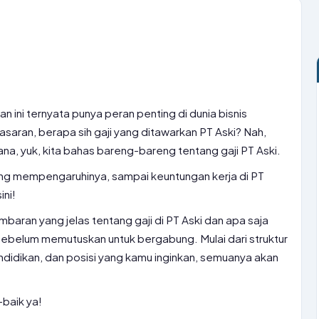
 ini ternyata punya peran penting di dunia bisnis
asaran, berapa sih gaji yang ditawarkan PT Aski? Nah,
na, yuk, kita bahas bareng-bareng tentang gaji PT Aski.
 yang mempengaruhinya, sampai keuntungan kerja di PT
ini!
aran yang jelas tentang gaji di PT Aski dan apa saja
ebelum memutuskan untuk bergabung. Mulai dari struktur
ndidikan, dan posisi yang kamu inginkan, semuanya akan
-baik ya!