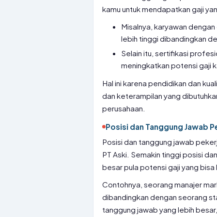
kamu untuk mendapatkan gaji yang
Misalnya, karyawan dengan 
lebih tinggi dibandingkan 
Selain itu, sertifikasi prof
meningkatkan potensi gaji 
Hal ini karena pendidikan dan ku
dan keterampilan yang dibutuhka
perusahaan.
Posisi dan Tanggung Jawab P
Posisi dan tanggung jawab pekerj
PT Aski. Semakin tinggi posisi 
besar pula potensi gaji yang bis
Contohnya, seorang manajer mark
dibandingkan dengan seorang staf
tanggung jawab yang lebih besar