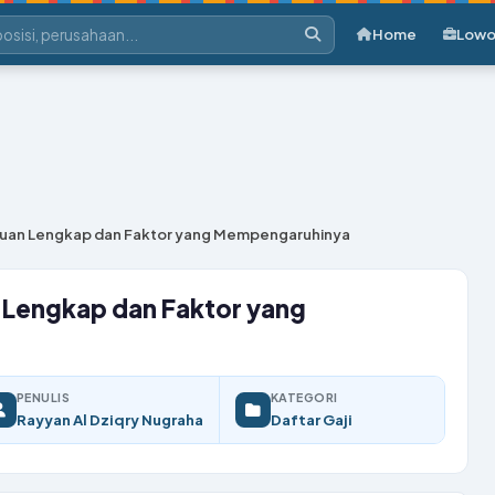
Home
Lowo
nduan Lengkap dan Faktor yang Mempengaruhinya
n Lengkap dan Faktor yang
PENULIS
KATEGORI
Rayyan Al Dziqry Nugraha
Daftar Gaji