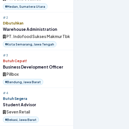
Medan, Sumatera Utara
#2
Dibutuhkan
Warehouse Administration
PT. Indofood Sukses Makmur Tbk
Kota Semarang, Jawa Tengah
#3
Butuh Cepat!
Business Development Officer
Pillbox
Bandung, Jawa Barat
#4
Butuh Segera
Student Advisor
Seven Retail
Bekasi, Jawa Barat