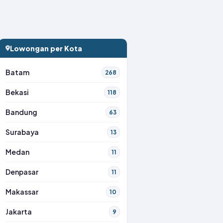
Lowongan per Kota
Batam
268
Bekasi
118
Bandung
63
Surabaya
13
Medan
11
Denpasar
11
Makassar
10
Jakarta
9