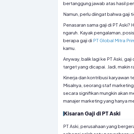
bertanggung jawab atas hasil pen
Namun, perlu diingat bahwa gaji ti
Penasaran sama gaji di PT Aski? H
ngaruh. Kayak pengalaman, posisi
berapa gaji di
PT Global Mitra Pr
kamu.
Anyway, balik lagi ke PT Aski, ga
target yang dicapai. Jadi, makin 
Kinerja dan kontribusi karyawan
Misalnya, seorang staf marketin
secara signifikan mungkin akan m
manajer marketing yang hanya men
Kisaran Gaji di PT Aski
PT Aski, perusahaan yang bergerak
sebagai salah satu perusahaan yan