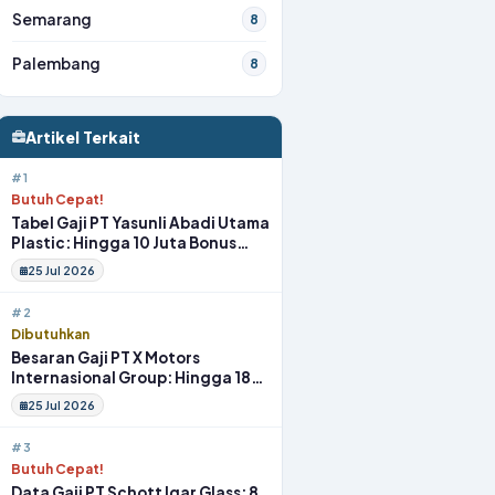
Semarang
8
Palembang
8
Artikel Terkait
#1
Butuh Cepat!
Tabel Gaji PT Yasunli Abadi Utama
Plastic: Hingga 10 Juta Bonus
Melimpah Lengkap Tunjangan
25 Jul 2026
#2
Dibutuhkan
Besaran Gaji PT X Motors
Internasional Group: Hingga 18
Juta Gym Membership Makan
25 Jul 2026
Siang
#3
Butuh Cepat!
Data Gaji PT Schott Igar Glass: 8