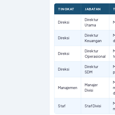
TINGKAT
JABATAN
Direktur
Direksi
M
Utama
Direktur
M
Direksi
Keuangan
d
Direktur
M
Direksi
Operasional
t
Direktur
M
Direksi
SDM
p
M
Manajer
Manajemen
m
Divisi
d
M
Staf
Staf Divisi
m