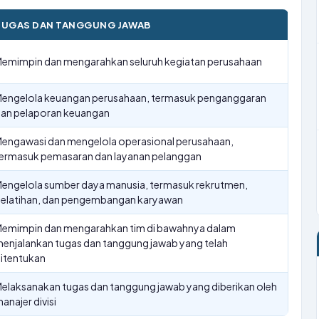
TUGAS DAN TANGGUNG JAWAB
emimpin dan mengarahkan seluruh kegiatan perusahaan
engelola keuangan perusahaan, termasuk penganggaran
an pelaporan keuangan
engawasi dan mengelola operasional perusahaan,
ermasuk pemasaran dan layanan pelanggan
engelola sumber daya manusia, termasuk rekrutmen,
elatihan, dan pengembangan karyawan
emimpin dan mengarahkan tim di bawahnya dalam
enjalankan tugas dan tanggung jawab yang telah
itentukan
elaksanakan tugas dan tanggung jawab yang diberikan oleh
anajer divisi