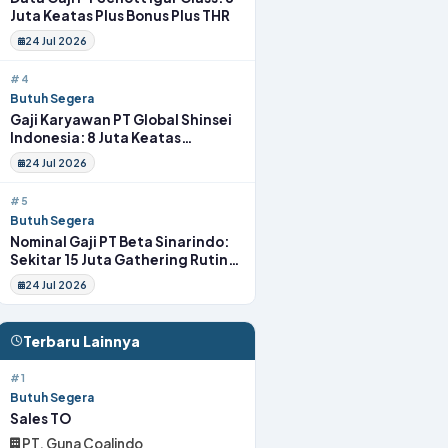
Juta Keatas Plus Bonus Plus THR
24 Jul 2026
#4
Butuh Segera
Gaji Karyawan PT Global Shinsei
Indonesia: 8 Juta Keatas
Tunjangan Komplit Uang
24 Jul 2026
Transport
#5
Butuh Segera
Nominal Gaji PT Beta Sinarindo:
Sekitar 15 Juta Gathering Rutin
Insentif Rutin
24 Jul 2026
Terbaru Lainnya
#1
Butuh Segera
Sales TO
PT. Guna Coalindo