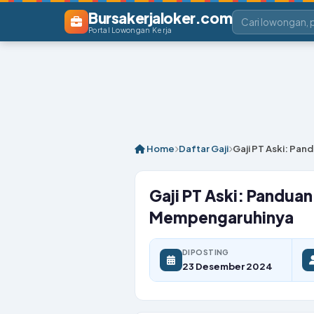
Bursakerjaloker.com
Portal Lowongan Kerja
Home
Daftar Gaji
Gaji PT Aski: Pa
Gaji PT Aski: Pandua
Mempengaruhinya
DIPOSTING
23 Desember 2024