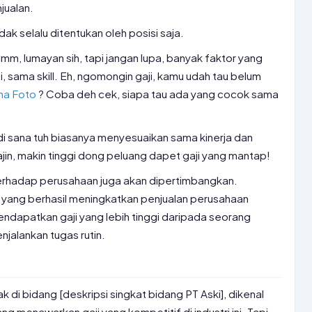
jualan.
dak selalu ditentukan oleh posisi saja.
mm, lumayan sih, tapi jangan lupa, banyak faktor yang
, sama skill. Eh, ngomongin gaji, kamu udah tau belum
ima Foto
? Coba deh cek, siapa tau ada yang cocok sama
ji di sana tuh biasanya menyesuaikan sama kinerja dan
rajin, makin tinggi dong peluang dapet gaji yang mantap!
 terhadap perusahaan juga akan dipertimbangkan.
g yang berhasil meningkatkan penjualan perusahaan
endapatkan gaji yang lebih tinggi daripada seorang
jalankan tugas rutin.
 di bidang [deskripsi singkat bidang PT Aski], dikenal
g menawarkan gaji yang kompetitif di industri ini. Tapi,