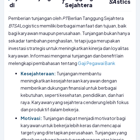
T
SA
stics
di
Sejahtera
Pemberian tunjangan oleh
PT
Berlian Tanggung Sejahtera
BTSA
Logistics memiliki berbagai manfaat dan tujuan, baik
bagi karyawan maupun perusahaan. Tunjangan bukan hanya
sekadar tambahan penghasilan, tetapi juga merupakan
investasi strategis untuk meningkatkan kinerja dan loyalitas
karyawan. Informasi mengenai tunjangan dan benefit lain
melengkapi pembahasan tentang
Gaji Pegawai Bank
Kesejahteraan:
Tunjangan membantu
meningkatkan kesejahteraan karyawan dengan
memberikan dukungan finansial untuk berbagai
kebutuhan, seperti kesehatan, pendidikan, dan hari
raya. Karyawan yang sejahtera cenderung lebih fokus
dan produktif dalam bekerja.
Motivasi:
Tunjangan dapat menjadi motivator bagi
karyawan untuk bekerja lebih keras dan mencapai
target yang ditetapkan perusahaan. Tunjangan yang
diberikan sebagai bentuk penghargaan atas kinerja