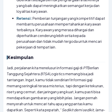
yang baik dapat meningkatkan semangat kerja dan
loyalitas karyawan.
Retensi:
Pemberian tunjangan yang kompetitif dapat
membantu perusahaan mempertahankan karyawan
terbaiknya. Karyawan yang merasa dihargai dan
diperhatikan cenderung lebih setia kepada
perusahaan dan tidak mudah tergoda untuk mencari
pekerjaan di tempat lain.
Kesimpulan
Jadi, perjalanan kita menelusuri informasi gaji di
PT
Berlian
Tanggung Sejahtera
BTSA
Logistics memang bisa jadi
tantangan. Ingat, kamu tidak sendirian! Informasi gaji
memang seringkali terasa misterius, tapi dengan ketekunan,
riset yang cermat, dan jaringan yang kuat, kamu pasti bisa
mendapatkan gambaran yang lebih jelas. Jangan pernah
menyerah untuk mencari tahu apa yang pantas kamu
dapatkan. Seperti kata pepatah, “
Sedikit demi sedikit, lama-