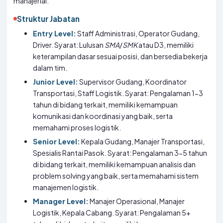
manajerial.
Struktur Jabatan
Entry Level:
Staff Administrasi, Operator Gudang,
Driver. Syarat: Lulusan
SMA
/
SMK
atau D3, memiliki
keterampilan dasar sesuai posisi, dan bersedia bekerja
dalam tim.
Junior Level:
Supervisor Gudang, Koordinator
Transportasi, Staff Logistik. Syarat: Pengalaman 1-3
tahun di bidang terkait, memiliki kemampuan
komunikasi dan koordinasi yang baik, serta
memahami proses logistik.
Senior Level:
Kepala Gudang, Manajer Transportasi,
Spesialis Rantai Pasok. Syarat: Pengalaman 3-5 tahun
di bidang terkait, memiliki kemampuan analisis dan
problem solving yang baik, serta memahami sistem
manajemen logistik.
Manager Level:
Manajer Operasional, Manajer
Logistik, Kepala Cabang. Syarat: Pengalaman 5+