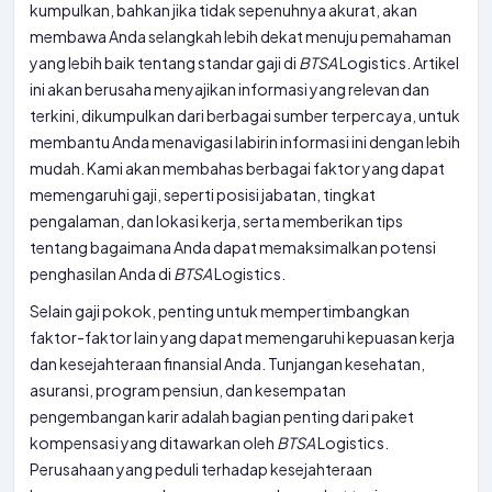
kumpulkan, bahkan jika tidak sepenuhnya akurat, akan
membawa Anda selangkah lebih dekat menuju pemahaman
yang lebih baik tentang standar gaji di
BTSA
Logistics. Artikel
ini akan berusaha menyajikan informasi yang relevan dan
terkini, dikumpulkan dari berbagai sumber terpercaya, untuk
membantu Anda menavigasi labirin informasi ini dengan lebih
mudah. Kami akan membahas berbagai faktor yang dapat
memengaruhi gaji, seperti posisi jabatan, tingkat
pengalaman, dan lokasi kerja, serta memberikan tips
tentang bagaimana Anda dapat memaksimalkan potensi
penghasilan Anda di
BTSA
Logistics.
Selain gaji pokok, penting untuk mempertimbangkan
faktor-faktor lain yang dapat memengaruhi kepuasan kerja
dan kesejahteraan finansial Anda. Tunjangan kesehatan,
asuransi, program pensiun, dan kesempatan
pengembangan karir adalah bagian penting dari paket
kompensasi yang ditawarkan oleh
BTSA
Logistics.
Perusahaan yang peduli terhadap kesejahteraan