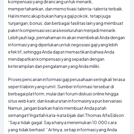
kompensasi yang dirancang untuk menarik,
mempertahankan, dan memotivasi talenta-talenta terbaik.
Hal ini mencakup bukan hanya gaji pokok, tetapi juga
tunjangan, bonus, dan berbagai fasilitas lain yang membuat
paket kompensasi secara keseluruhan menjadi menarik.
Lebih jauh lagi, pemahaman ini akan membekali Anda dengan
informasi yang diperlukan untuk negosiasi gaji yang lebih
efektif, sehingga Anda dapat memastikan bahwa Anda
mendapatkan kompensasi yang sepadan dengan
keterampilan dan pengalaman yang Anda miliki.
Proses pencarian informasi gaji perusahaan seringkali terasa
seperti labirin yang rumit. Sumber informasi tersebar di
berbagai platform, mulai dari forum diskusi online hingga
situs web karir, dan keakuratan informasinya pun bervariasi.
Namun, jangan biarkan hal ini membuat Anda patah
semangat! Ingatlah kata-kata bijak dari Thomas Alfa Edison:
“Saya tidak gagal. Saya hanya menemukan 10.000 cara
yang tidak berhasil.” Artinya, setiap informasi yang Anda