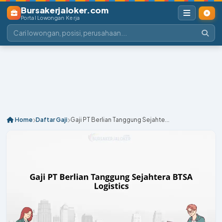
Bursakerjaloker.com
Portal Lowongan Kerja
Home
Daftar Gaji
Gaji PT Berlian Tanggung Sejahte...