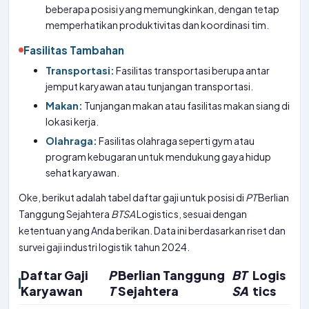
beberapa posisi yang memungkinkan, dengan tetap
memperhatikan produktivitas dan koordinasi tim.
Fasilitas Tambahan
Transportasi:
Fasilitas transportasi berupa antar
jemput karyawan atau tunjangan transportasi.
Makan:
Tunjangan makan atau fasilitas makan siang di
lokasi kerja.
Olahraga:
Fasilitas olahraga seperti gym atau
program kebugaran untuk mendukung gaya hidup
sehat karyawan.
Oke, berikut adalah tabel daftar gaji untuk posisi di
PT
Berlian
Tanggung Sejahtera
BTSA
Logistics, sesuai dengan
ketentuan yang Anda berikan. Data ini berdasarkan riset dan
survei gaji industri logistik tahun 2024.
Daftar Gaji
P
Berlian Tanggung
BT
Logis
Karyawan
T
Sejahtera
SA
tics