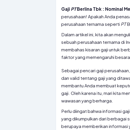
Gaji
PT
Berlina Tbk : Nominal 
perusahaan! Apakah Anda penasa
perusahaan ternama seperti
PT
B
Dalam artikel ini, kita akan meng
sebuah perusahaan ternama di In
membahas kisaran gaji untuk berb
faktor yang memengaruhi besaran 
Sebagai pencari gaji perusahaan,
dan valid tentang gaji yang ditaw
membantu Anda membuat keputusa
gaji. Oleh karena itu, mari kita m
wawasan yang berharga.
Perlu diingat bahwa informasi gaji
yang dikumpulkan dari berbagai 
berupaya memberikan informasi y