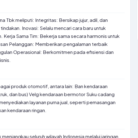
na Tbk meliputi: Integritas: Bersikap jujur, adil, dan
indakan. Inovasi: Selalu mencari cara baru untuk
. Kerja Sama Tim: Bekerja sama secara harmonis untuk
asan Pelanggan: Memberikan pengalaman terbaik
gulan Operasional: Berkomitmen pada efisiensi dan
snis.
gai produk otomotif, antara lain: Ban kendaraan
truk, dan bus) Velg kendaraan bermotor Suku cadang
ga menyediakan layanan purna jual, seperti pemasangan
kan kendaraan ringan.
k menjangkau seluruh wilayah Indonesia melalui jaringan