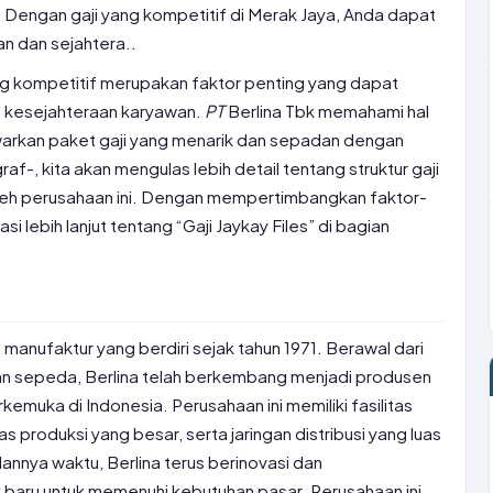
 Dengan gaji yang kompetitif di Merak Jaya, Anda dapat
n dan sejahtera..
yang kompetitif merupakan faktor penting yang dapat
 kesejahteraan karyawan.
PT
Berlina Tbk memahami hal
warkan paket gaji yang menarik dan sepadan dengan
af-, kita akan mengulas lebih detail tentang struktur gaji
leh perusahaan ini. Dengan mempertimbangkan faktor-
si lebih lanjut tentang “Gaji Jaykay Files” di bagian
manufaktur yang berdiri sejak tahun 1971. Berawal dari
an sepeda, Berlina telah berkembang menjadi produsen
emuka di Indonesia. Perusahaan ini memiliki fasilitas
produksi yang besar, serta jaringan distribusi yang luas
alannya waktu, Berlina terus berinovasi dan
ru untuk memenuhi kebutuhan pasar. Perusahaan ini