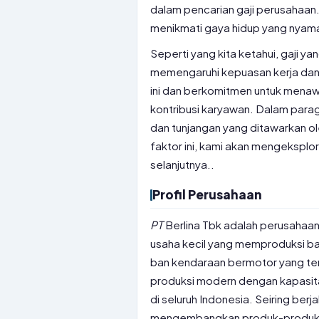
dalam pencarian gaji perusahaan.
menikmati gaya hidup yang nyama
Seperti yang kita ketahui, gaji 
memengaruhi kepuasan kerja dan
ini dan berkomitmen untuk mena
kontribusi karyawan. Dalam paragr
dan tunjangan yang ditawarkan o
faktor ini, kami akan mengeksplora
selanjutnya..
Profil Perusahaan
PT
Berlina Tbk adalah perusahaan 
usaha kecil yang memproduksi b
ban kendaraan bermotor yang terk
produksi modern dengan kapasitas 
di seluruh Indonesia. Seiring berj
mengembangkan produk-produk ba