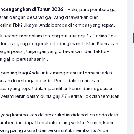
Mencengangkan di Tahun 2026
– Halo, para pemburu gaji
ran dengan besaran gaji yang ditawarkan oleh
erlina Tbk? Jika ya, Anda berada di tempat yang tepat.
ulik secara mendalam tentang struktur gaji
PT
Berlina Tbk,
donesia yang bergerak di bidang manufaktur. Kami akan
agai posisi, tunjangan yang ditawarkan, dan faktor-
gaji di perusahaan ini.
 penting bagi Anda untuk mengetahui informasi terkini
arkan di berbagai industri. Pengetahuan ini akan
n yang tepat dalam pemilihan karier dan negosiasi
enyelami lebih dalam dunia gaji
PT
Berlina Tbk dan temukan
 yang kami sajikan dalam artikel ini didasarkan pada data
sumber dan dapat berubah seiring waktu. Namun, kami
ang paling akurat dan terkini untuk membantu Anda