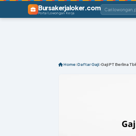
Bursakerjaloker.com
Portal Lowongan Kerja
Home
Daftar Gaji
Gaji PT Berlina T