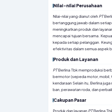
Nilai-nilai Perusahaan
Nilai-nilai yang dianut oleh
PT
Berli
bertanggung jawab dalam setiap t
meningkatkan produk dan layanan
mencapai tujuan bersama. Kepu
kepada setiap pelanggan. Keung
efektivitas dalam semua aspek bi
Produk dan Layanan
PT
Berlina Tbk memproduksi berba
bermotor (sepeda motor, mobil, 
kendaraan Selain itu, Berlina ju
ban, perawatan roda, dan perbai
Cakupan Pasar
Produk dan layanan
PT
Berlina Tb