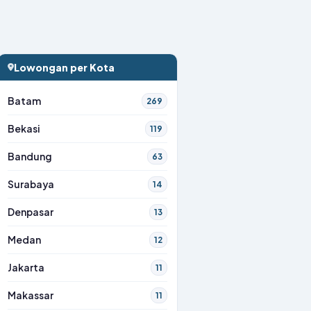
Lowongan per Kota
Batam
269
Bekasi
119
Bandung
63
Surabaya
14
Denpasar
13
Medan
12
Jakarta
11
Makassar
11