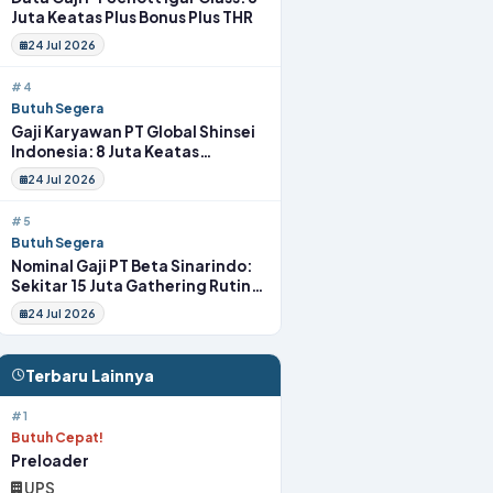
Juta Keatas Plus Bonus Plus THR
24 Jul 2026
#4
Butuh Segera
Gaji Karyawan PT Global Shinsei
Indonesia: 8 Juta Keatas
Tunjangan Komplit Uang
24 Jul 2026
Transport
#5
Butuh Segera
Nominal Gaji PT Beta Sinarindo:
Sekitar 15 Juta Gathering Rutin
Insentif Rutin
24 Jul 2026
Terbaru Lainnya
#1
Butuh Cepat!
Preloader
UPS