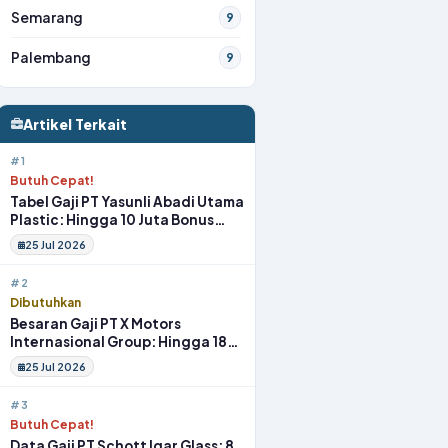
Semarang
9
Palembang
9
Artikel Terkait
#1
Butuh Cepat!
Tabel Gaji PT Yasunli Abadi Utama
Plastic: Hingga 10 Juta Bonus
Melimpah Lengkap Tunjangan
25 Jul 2026
#2
Dibutuhkan
Besaran Gaji PT X Motors
Internasional Group: Hingga 18
Juta Gym Membership Makan
25 Jul 2026
Siang
#3
Butuh Cepat!
Data Gaji PT Schott Igar Glass: 8