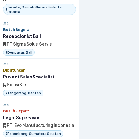
Jakarta, Daerah Khusus Ibukota
Jakarta
#2
Butuh Segera
Recepcionist Bali
PT Sigma Solusi Servis
Denpasar, Bali
#3
Dibutuhkan
Project Sales Specialist
Solusi Klik
Tangerang, Banten
#4
Butuh Cepat!
Legal Supervisor
PT. Evo Manufacturing Indonesia
Palembang, Sumatera Selatan