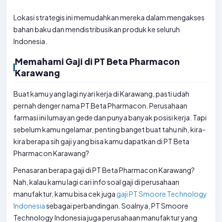
Lokasi strategis ini memudahkan mereka dalam mengakses
bahan baku dan mendistribusikan produk ke seluruh
Indonesia.
Memahami Gaji di PT Beta Pharmacon
Karawang
Buat kamu yang lagi nyari kerja di Karawang, pasti udah
pernah denger nama PT Beta Pharmacon. Perusahaan
farmasi ini lumayan gede dan punya banyak posisi kerja. Tapi
sebelum kamu ngelamar, penting banget buat tahu nih, kira-
kira berapa sih gaji yang bisa kamu dapatkan di PT Beta
Pharmacon Karawang?
Penasaran berapa gaji di PT Beta Pharmacon Karawang?
Nah, kalau kamu lagi cari info soal gaji di perusahaan
manufaktur, kamu bisa cek juga
gaji PT Smoore Technology
Indonesia
sebagai perbandingan. Soalnya, PT Smoore
Technology Indonesia juga perusahaan manufaktur yang