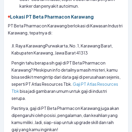
kanker dan penyakit autoimun.
Lokasi PT Beta Pharmacon Karawang
PT Beta Pharmacon Karawang berlokasi di Kawasan Industri
Karawang, tepatnya di:
Jl. Raya KarawangPurwakarta, No. 1, Karawang Barat,
Kabupaten Karawang, Jawa Barat 41313
Pengin tahu berapa sih gaji di PT Beta Pharmacon
Karawang? Meskipun info detailnya masih misteri, kamu
bisa sedikit mengintip dari data gaji di perusahaan sejenis,
seperti PT Atlas Resources Tbk.
Gaji PT Atlas Resources
Tbk
bisa jadi gambaran umum untuk gaji di industri
serupa.
Pastinya, gaji di PT Beta Pharmacon Karawang juga akan
dipengaruhi oleh posisi, pengalaman, dan keahlian yang
kamu miliki. Jadi, siap-siap untuk upgrade skill dan raih
gaji yang kamu inginkan!