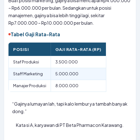
Buat posisi marketing, gajinya bisa mencapai Rp4.000.000
– Rp6.000.000 per bulan. Sedangkan untuk posisi
manajemen, gajinya bisa lebih tinggi lagi, sekitar
Rp7.000.000 – Rp10.000.000 per bulan.
Tabel Gaji Rata-Rata
POSISI
GAJI RATA-RATA (RP)
Staf Produksi
3.500.000
Staff Marketing
5.000.000
Manajer Produksi
8.000.000
“Gajinya lumayan lah, tapi kalo lembur ya tambah banyak
dong.”
Kata si A, karyawan di PT Beta Pharmacon Karawang.