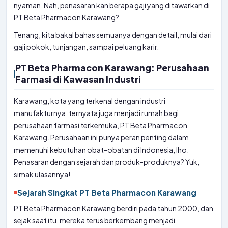
nyaman. Nah, penasaran kan berapa gaji yang ditawarkan di
PT Beta Pharmacon Karawang?
Tenang, kita bakal bahas semuanya dengan detail, mulai dari
gaji pokok, tunjangan, sampai peluang karir.
PT Beta Pharmacon Karawang: Perusahaan
Farmasi di Kawasan Industri
Karawang, kota yang terkenal dengan industri
manufakturnya, ternyata juga menjadi rumah bagi
perusahaan farmasi terkemuka, PT Beta Pharmacon
Karawang. Perusahaan ini punya peran penting dalam
memenuhi kebutuhan obat-obatan di Indonesia, lho.
Penasaran dengan sejarah dan produk-produknya? Yuk,
simak ulasannya!
Sejarah Singkat PT Beta Pharmacon Karawang
PT Beta Pharmacon Karawang berdiri pada tahun 2000, dan
sejak saat itu, mereka terus berkembang menjadi