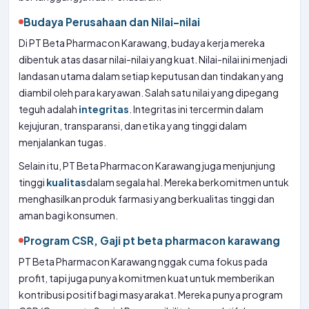
Budaya Perusahaan dan Nilai-nilai
Di PT Beta Pharmacon Karawang, budaya kerja mereka
dibentuk atas dasar nilai-nilai yang kuat. Nilai-nilai ini menjadi
landasan utama dalam setiap keputusan dan tindakan yang
diambil oleh para karyawan. Salah satu nilai yang dipegang
teguh adalah
integritas
. Integritas ini tercermin dalam
kejujuran, transparansi, dan etika yang tinggi dalam
menjalankan tugas.
Selain itu, PT Beta Pharmacon Karawang juga menjunjung
tinggi
kualitas
dalam segala hal. Mereka berkomitmen untuk
menghasilkan produk farmasi yang berkualitas tinggi dan
aman bagi konsumen.
Program CSR, Gaji pt beta pharmacon karawang
PT Beta Pharmacon Karawang nggak cuma fokus pada
profit, tapi juga punya komitmen kuat untuk memberikan
kontribusi positif bagi masyarakat. Mereka punya program