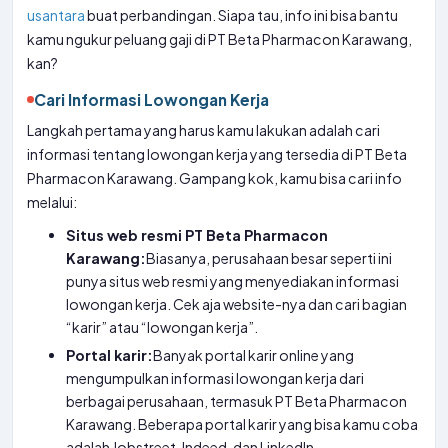
usantara
buat perbandingan. Siapa tau, info ini bisa bantu
kamu ngukur peluang gaji di PT Beta Pharmacon Karawang,
kan?
Cari Informasi Lowongan Kerja
Langkah pertama yang harus kamu lakukan adalah cari
informasi tentang lowongan kerja yang tersedia di PT Beta
Pharmacon Karawang. Gampang kok, kamu bisa cari info
melalui:
Situs web resmi PT Beta Pharmacon
Karawang:
Biasanya, perusahaan besar seperti ini
punya situs web resmi yang menyediakan informasi
lowongan kerja. Cek aja website-nya dan cari bagian
“karir” atau “lowongan kerja”.
Portal karir:
Banyak portal karir online yang
mengumpulkan informasi lowongan kerja dari
berbagai perusahaan, termasuk PT Beta Pharmacon
Karawang. Beberapa portal karir yang bisa kamu coba
adalah Jobstreet, Indeed, dan LinkedIn.