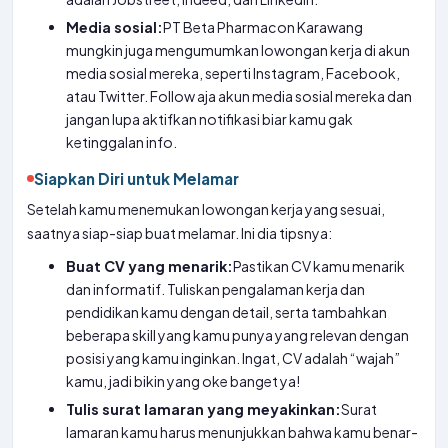
Media sosial:
PT Beta Pharmacon Karawang
mungkin juga mengumumkan lowongan kerja di akun
media sosial mereka, seperti Instagram, Facebook,
atau Twitter. Follow aja akun media sosial mereka dan
jangan lupa aktifkan notifikasi biar kamu gak
ketinggalan info.
Siapkan Diri untuk Melamar
Setelah kamu menemukan lowongan kerja yang sesuai,
saatnya siap-siap buat melamar. Ini dia tipsnya:
Buat CV yang menarik:
Pastikan CV kamu menarik
dan informatif. Tuliskan pengalaman kerja dan
pendidikan kamu dengan detail, serta tambahkan
beberapa skill yang kamu punya yang relevan dengan
posisi yang kamu inginkan. Ingat, CV adalah “wajah”
kamu, jadi bikin yang oke banget ya!
Tulis surat lamaran yang meyakinkan:
Surat
lamaran kamu harus menunjukkan bahwa kamu benar-