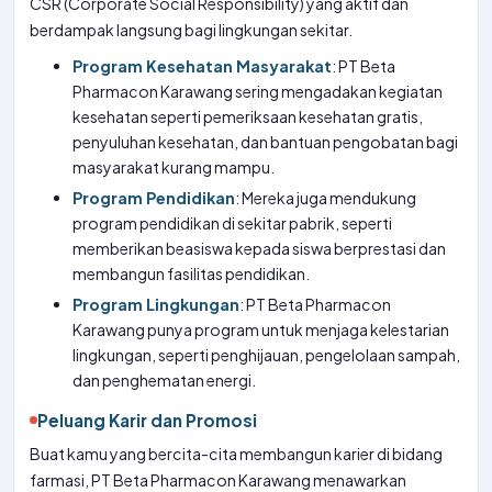
CSR (Corporate Social Responsibility) yang aktif dan
berdampak langsung bagi lingkungan sekitar.
Program Kesehatan Masyarakat
: PT Beta
Pharmacon Karawang sering mengadakan kegiatan
kesehatan seperti pemeriksaan kesehatan gratis,
penyuluhan kesehatan, dan bantuan pengobatan bagi
masyarakat kurang mampu.
Program Pendidikan
: Mereka juga mendukung
program pendidikan di sekitar pabrik, seperti
memberikan beasiswa kepada siswa berprestasi dan
membangun fasilitas pendidikan.
Program Lingkungan
: PT Beta Pharmacon
Karawang punya program untuk menjaga kelestarian
lingkungan, seperti penghijauan, pengelolaan sampah,
dan penghematan energi.
Peluang Karir dan Promosi
Buat kamu yang bercita-cita membangun karier di bidang
farmasi, PT Beta Pharmacon Karawang menawarkan