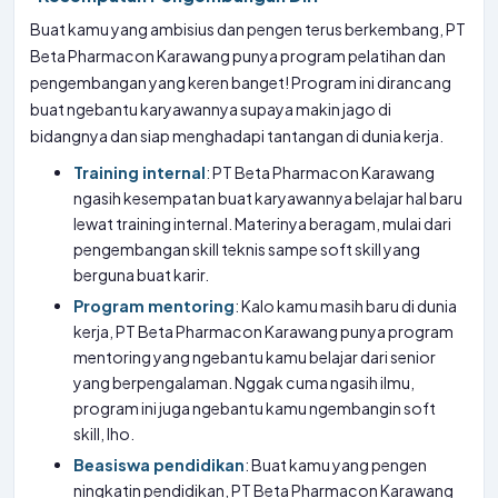
Buat kamu yang ambisius dan pengen terus berkembang, PT
Beta Pharmacon Karawang punya program pelatihan dan
pengembangan yang keren banget! Program ini dirancang
buat ngebantu karyawannya supaya makin jago di
bidangnya dan siap menghadapi tantangan di dunia kerja.
Training internal
: PT Beta Pharmacon Karawang
ngasih kesempatan buat karyawannya belajar hal baru
lewat training internal. Materinya beragam, mulai dari
pengembangan skill teknis sampe soft skill yang
berguna buat karir.
Program mentoring
: Kalo kamu masih baru di dunia
kerja, PT Beta Pharmacon Karawang punya program
mentoring yang ngebantu kamu belajar dari senior
yang berpengalaman. Nggak cuma ngasih ilmu,
program ini juga ngebantu kamu ngembangin soft
skill, lho.
Beasiswa pendidikan
: Buat kamu yang pengen
ningkatin pendidikan, PT Beta Pharmacon Karawang