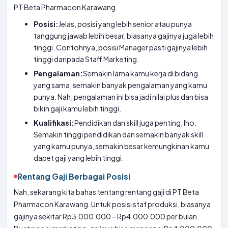
PT Beta Pharmacon Karawang.
Posisi:
Jelas, posisi yang lebih senior atau punya
tanggung jawab lebih besar, biasanya gajinya juga lebih
tinggi. Contohnya, posisi Manager pasti gajinya lebih
tinggi daripada Staff Marketing.
Pengalaman:
Semakin lama kamu kerja di bidang
yang sama, semakin banyak pengalaman yang kamu
punya. Nah, pengalaman ini bisa jadi nilai plus dan bisa
bikin gaji kamu lebih tinggi.
Kualifikasi:
Pendidikan dan skill juga penting, lho.
Semakin tinggi pendidikan dan semakin banyak skill
yang kamu punya, semakin besar kemungkinan kamu
dapet gaji yang lebih tinggi.
Rentang Gaji Berbagai Posisi
Nah, sekarang kita bahas tentang rentang gaji di PT Beta
Pharmacon Karawang. Untuk posisi staf produksi, biasanya
gajinya sekitar Rp3.000.000 – Rp4.000.000 per bulan.