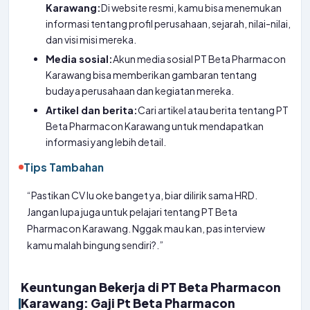
Karawang:
Di website resmi, kamu bisa menemukan
informasi tentang profil perusahaan, sejarah, nilai-nilai,
dan visi misi mereka.
Media sosial:
Akun media sosial PT Beta Pharmacon
Karawang bisa memberikan gambaran tentang
budaya perusahaan dan kegiatan mereka.
Artikel dan berita:
Cari artikel atau berita tentang PT
Beta Pharmacon Karawang untuk mendapatkan
informasi yang lebih detail.
Tips Tambahan
“Pastikan CV lu oke banget ya, biar dilirik sama HRD.
Jangan lupa juga untuk pelajari tentang PT Beta
Pharmacon Karawang. Nggak mau kan, pas interview
kamu malah bingung sendiri?.”
Keuntungan Bekerja di PT Beta Pharmacon
Karawang: Gaji Pt Beta Pharmacon