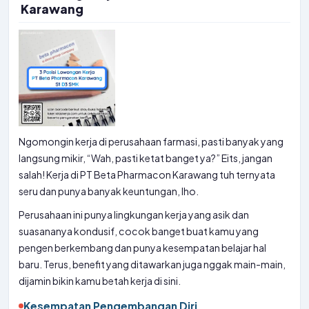
Karawang
Ngomongin kerja di perusahaan farmasi, pasti banyak yang
langsung mikir, “Wah, pasti ketat banget ya?” Eits, jangan
salah! Kerja di PT Beta Pharmacon Karawang tuh ternyata
seru dan punya banyak keuntungan, lho.
Perusahaan ini punya lingkungan kerja yang asik dan
suasananya kondusif, cocok banget buat kamu yang
pengen berkembang dan punya kesempatan belajar hal
baru. Terus, benefit yang ditawarkan juga nggak main-main,
dijamin bikin kamu betah kerja di sini.
Kesempatan Pengembangan Diri