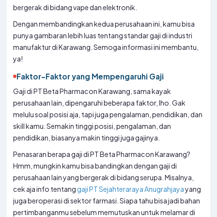
bergerak di bidang vape dan elektronik.
Dengan membandingkan kedua perusahaan ini, kamu bisa
punya gambaran lebih luas tentang standar gaji di industri
manufaktur di Karawang. Semoga informasi ini membantu,
ya!
Faktor-Faktor yang Mempengaruhi Gaji
Gaji di PT Beta Pharmacon Karawang, sama kayak
perusahaan lain, dipengaruhi beberapa faktor, lho. Gak
melulu soal posisi aja, tapi juga pengalaman, pendidikan, dan
skill kamu. Semakin tinggi posisi, pengalaman, dan
pendidikan, biasanya makin tinggi juga gajinya.
Penasaran berapa gaji di PT Beta Pharmacon Karawang?
Hmm, mungkin kamu bisa bandingkan dengan gaji di
perusahaan lain yang bergerak di bidang serupa. Misalnya,
cek aja info tentang
gaji PT Sejahteraraya Anugrahjaya
yang
juga beroperasi di sektor farmasi. Siapa tahu bisa jadi bahan
pertimbanganmu sebelum memutuskan untuk melamar di