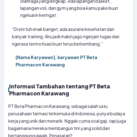
olahraga yang lengkap. Ada lapangan basket,
lapangan voli, dan gym yang bisa kamu pake buat
ngeluarin keringat.
“Di sini tuh enak banget, ada asuransi kesehatan dan
banyak training. Aku jadi makin jago ngerjain tugas dan
ngerasa termotivasi buat terus berkembang.”
[Nama Karyawan], karyawan PT Beta
Pharmacon Karawang
Informasi Tambahan tentang PT Beta
Pharmacon Karawang
PT Beta Pharmacon Karawang, sebagai salah satu
perusahaan farmasi terkemuka di Indonesia, punya budaya
kerja yang unik dan menarik. Nggak cuma soal gaji, tapi juga
bagaimana mereka membangun tim yang solid dan
bertanggung jawab. Penasaran?