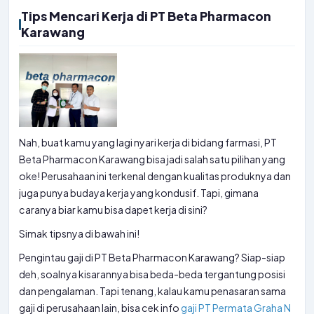
Tips Mencari Kerja di PT Beta Pharmacon
Karawang
Nah, buat kamu yang lagi nyari kerja di bidang farmasi, PT
Beta Pharmacon Karawang bisa jadi salah satu pilihan yang
oke! Perusahaan ini terkenal dengan kualitas produknya dan
juga punya budaya kerja yang kondusif. Tapi, gimana
caranya biar kamu bisa dapet kerja di sini?
Simak tipsnya di bawah ini!
Pengintau gaji di PT Beta Pharmacon Karawang? Siap-siap
deh, soalnya kisarannya bisa beda-beda tergantung posisi
dan pengalaman. Tapi tenang, kalau kamu penasaran sama
gaji di perusahaan lain, bisa cek info
gaji PT Permata Graha N