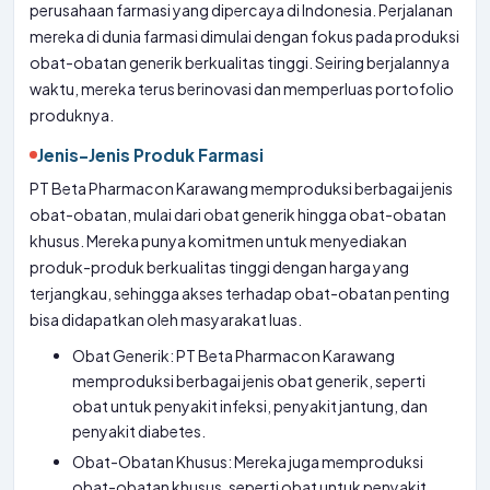
perusahaan farmasi yang dipercaya di Indonesia. Perjalanan
mereka di dunia farmasi dimulai dengan fokus pada produksi
obat-obatan generik berkualitas tinggi. Seiring berjalannya
waktu, mereka terus berinovasi dan memperluas portofolio
produknya.
Jenis-Jenis Produk Farmasi
PT Beta Pharmacon Karawang memproduksi berbagai jenis
obat-obatan, mulai dari obat generik hingga obat-obatan
khusus. Mereka punya komitmen untuk menyediakan
produk-produk berkualitas tinggi dengan harga yang
terjangkau, sehingga akses terhadap obat-obatan penting
bisa didapatkan oleh masyarakat luas.
Obat Generik: PT Beta Pharmacon Karawang
memproduksi berbagai jenis obat generik, seperti
obat untuk penyakit infeksi, penyakit jantung, dan
penyakit diabetes.
Obat-Obatan Khusus: Mereka juga memproduksi
obat-obatan khusus, seperti obat untuk penyakit