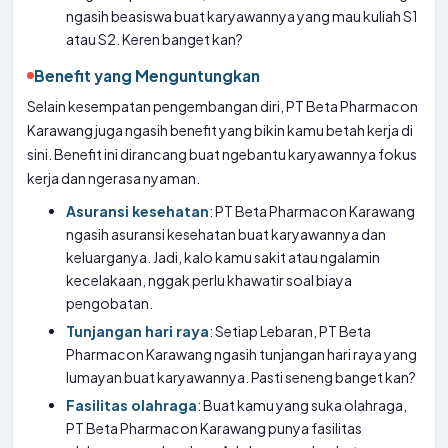
ngasih beasiswa buat karyawannya yang mau kuliah S1
atau S2. Keren banget kan?
Benefit yang Menguntungkan
Selain kesempatan pengembangan diri, PT Beta Pharmacon
Karawang juga ngasih benefit yang bikin kamu betah kerja di
sini. Benefit ini dirancang buat ngebantu karyawannya fokus
kerja dan ngerasa nyaman.
Asuransi kesehatan
: PT Beta Pharmacon Karawang
ngasih asuransi kesehatan buat karyawannya dan
keluarganya. Jadi, kalo kamu sakit atau ngalamin
kecelakaan, nggak perlu khawatir soal biaya
pengobatan.
Tunjangan hari raya
: Setiap Lebaran, PT Beta
Pharmacon Karawang ngasih tunjangan hari raya yang
lumayan buat karyawannya. Pasti seneng banget kan?
Fasilitas olahraga
: Buat kamu yang suka olahraga,
PT Beta Pharmacon Karawang punya fasilitas