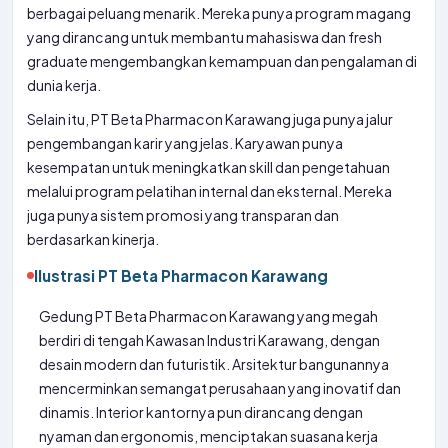
berbagai peluang menarik. Mereka punya program magang
yang dirancang untuk membantu mahasiswa dan fresh
graduate mengembangkan kemampuan dan pengalaman di
dunia kerja.
Selain itu, PT Beta Pharmacon Karawang juga punya jalur
pengembangan karir yang jelas. Karyawan punya
kesempatan untuk meningkatkan skill dan pengetahuan
melalui program pelatihan internal dan eksternal. Mereka
juga punya sistem promosi yang transparan dan
berdasarkan kinerja.
Ilustrasi PT Beta Pharmacon Karawang
Gedung PT Beta Pharmacon Karawang yang megah
berdiri di tengah Kawasan Industri Karawang, dengan
desain modern dan futuristik. Arsitektur bangunannya
mencerminkan semangat perusahaan yang inovatif dan
dinamis. Interior kantornya pun dirancang dengan
nyaman dan ergonomis, menciptakan suasana kerja