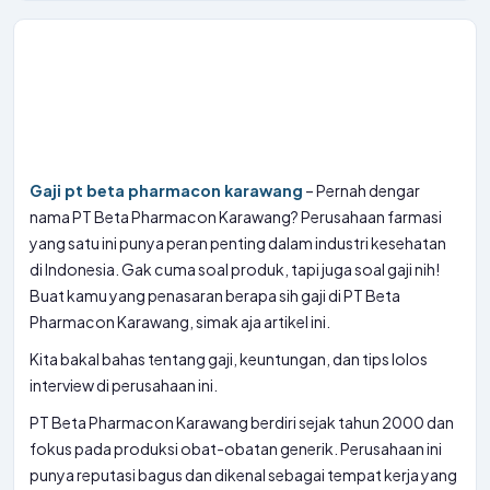
Gaji pt beta pharmacon karawang
– Pernah dengar
nama PT Beta Pharmacon Karawang? Perusahaan farmasi
yang satu ini punya peran penting dalam industri kesehatan
di Indonesia. Gak cuma soal produk, tapi juga soal gaji nih!
Buat kamu yang penasaran berapa sih gaji di PT Beta
Pharmacon Karawang, simak aja artikel ini.
Kita bakal bahas tentang gaji, keuntungan, dan tips lolos
interview di perusahaan ini.
PT Beta Pharmacon Karawang berdiri sejak tahun 2000 dan
fokus pada produksi obat-obatan generik. Perusahaan ini
punya reputasi bagus dan dikenal sebagai tempat kerja yang