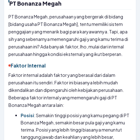
PT Bonanza Megah
PT Bonanza Megah, perusahaan yang bergerak di bidang
[bidang usaha PT Bonanza Megah], tentu memiliki sistem
penggajian yang menarik bagi para karyawannya. Tapi, apa
sih yang sebenarnya memengaruhi gaji yang kamu terima di
perusahaan ini? Ada banyak faktor, lho, mulai dari internal
perusahaan hingga kondisi eksternal yang ikut berperan.
Faktor Internal
Faktor internal adalah faktor yang berasal dari dalam
perusahaan itu sendiri. Faktor ini biasanya lebih mudah
dikendalikan dan dipengaruhi oleh kebijakan perusahaan.
Beberapa faktor internal yang memengaruhi gaji di PT
Bonanza Megah antara lain:
Posisi
: Semakin tinggi posisi yang kamu pegang di PT
Bonanza Megah, semakin besar pula gaji yang kamu
terima. Posisi yang lebih tinggi biasanya menuntut
tanggung jawab dan keahlian yang lebih besar,