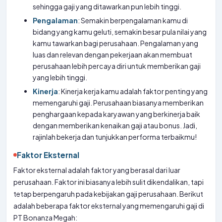
sehingga gaji yang ditawarkan pun lebih tinggi.
Pengalaman
: Semakin berpengalaman kamu di
bidang yang kamu geluti, semakin besar pula nilai yang
kamu tawarkan bagi perusahaan. Pengalaman yang
luas dan relevan dengan pekerjaan akan membuat
perusahaan lebih percaya diri untuk memberikan gaji
yang lebih tinggi.
Kinerja
: Kinerja kerja kamu adalah faktor penting yang
memengaruhi gaji. Perusahaan biasanya memberikan
penghargaan kepada karyawan yang berkinerja baik
dengan memberikan kenaikan gaji atau bonus. Jadi,
rajinlah bekerja dan tunjukkan performa terbaikmu!
Faktor Eksternal
Faktor eksternal adalah faktor yang berasal dari luar
perusahaan. Faktor ini biasanya lebih sulit dikendalikan, tapi
tetap berpengaruh pada kebijakan gaji perusahaan. Berikut
adalah beberapa faktor eksternal yang memengaruhi gaji di
PT Bonanza Megah: