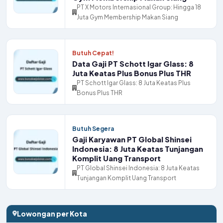
PT X Motors Internasional Group: Hingga 18
Juta Gym Membership Makan Siang
Butuh Cepat!
Data Gaji PT Schott Igar Glass: 8
Juta Keatas Plus Bonus Plus THR
PT Schott Igar Glass: 8 Juta Keatas Plus
Bonus Plus THR
Butuh Segera
Gaji Karyawan PT Global Shinsei
Indonesia: 8 Juta Keatas Tunjangan
Komplit Uang Transport
PT Global Shinsei Indonesia: 8 Juta Keatas
Tunjangan Komplit Uang Transport
Lowongan per Kota