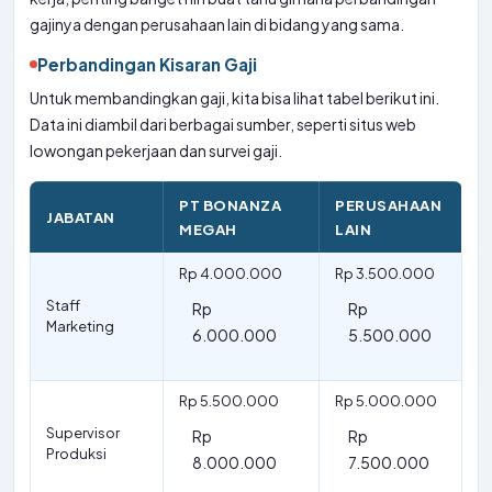
gajinya dengan perusahaan lain di bidang yang sama.
Perbandingan Kisaran Gaji
Untuk membandingkan gaji, kita bisa lihat tabel berikut ini.
Data ini diambil dari berbagai sumber, seperti situs web
lowongan pekerjaan dan survei gaji.
PT BONANZA
PERUSAHAAN
JABATAN
MEGAH
LAIN
Rp 4.000.000
Rp 3.500.000
Staff
Rp
Rp
Marketing
6.000.000
5.500.000
Rp 5.500.000
Rp 5.000.000
Supervisor
Rp
Rp
Produksi
8.000.000
7.500.000