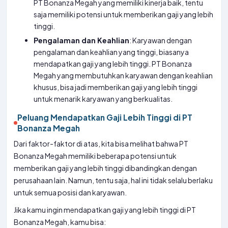
PT Bonanza Megah yang memiliki kinerja baik, tentu
saja memiliki potensi untuk memberikan gaji yang lebih
tinggi.
Pengalaman dan Keahlian
: Karyawan dengan
pengalaman dan keahlian yang tinggi, biasanya
mendapatkan gaji yang lebih tinggi. PT Bonanza
Megah yang membutuhkan karyawan dengan keahlian
khusus, bisa jadi memberikan gaji yang lebih tinggi
untuk menarik karyawan yang berkualitas.
Peluang Mendapatkan Gaji Lebih Tinggi di PT
Bonanza Megah
Dari faktor-faktor di atas, kita bisa melihat bahwa PT
Bonanza Megah memiliki beberapa potensi untuk
memberikan gaji yang lebih tinggi dibandingkan dengan
perusahaan lain. Namun, tentu saja, hal ini tidak selalu berlaku
untuk semua posisi dan karyawan.
Jika kamu ingin mendapatkan gaji yang lebih tinggi di PT
Bonanza Megah, kamu bisa: