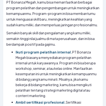
PT Bonanza Megah, kamu bisa memanfaatkan berbagai
program pelatihan dan pengembangan untuk meningkatkan
kemampuanmu. Program-program ini bisa membantumu
untuk menguasai skill baru, meningkatkan keahlian yang
sudah kamu miliki, dan memperluas jaringan profesionalmu.
Semakin banyak skill dan pengalaman yang kamu miliki,
semakin tinggi nilai jualmu di mata perusahaan, dan ini bisa
berdampak positif pada gajimu.
Ikuti program pelatihan internal.
PT Bonanza
Megah biasanya menyediakan program pelatihan
internal untuk karyawannya. Program ini bisa berupa
workshop, seminar, atau kelas online. Manfaatkan
kesempatan ini untuk meningkatkan kemampuanmu
di bidang yang kamu minati. Misalnya, jika kamu
bekerja di bidang marketing, kamu bisa mengikuti
pelatihan tentang strategi marketing digital atau
content marketing.
Ambil sertifikasi profesional.
Sertifikasi