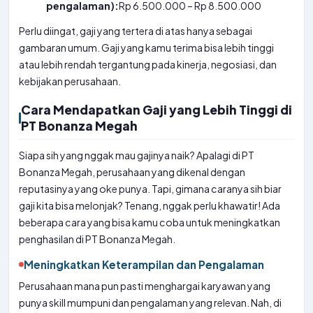
pengalaman):
Rp 6.500.000 – Rp 8.500.000
Perlu diingat, gaji yang tertera di atas hanya sebagai
gambaran umum. Gaji yang kamu terima bisa lebih tinggi
atau lebih rendah tergantung pada kinerja, negosiasi, dan
kebijakan perusahaan.
Cara Mendapatkan Gaji yang Lebih Tinggi di
PT Bonanza Megah
Siapa sih yang nggak mau gajinya naik? Apalagi di PT
Bonanza Megah, perusahaan yang dikenal dengan
reputasinya yang oke punya. Tapi, gimana caranya sih biar
gaji kita bisa melonjak? Tenang, nggak perlu khawatir! Ada
beberapa cara yang bisa kamu coba untuk meningkatkan
penghasilan di PT Bonanza Megah.
Meningkatkan Keterampilan dan Pengalaman
Perusahaan mana pun pasti menghargai karyawan yang
punya skill mumpuni dan pengalaman yang relevan. Nah, di