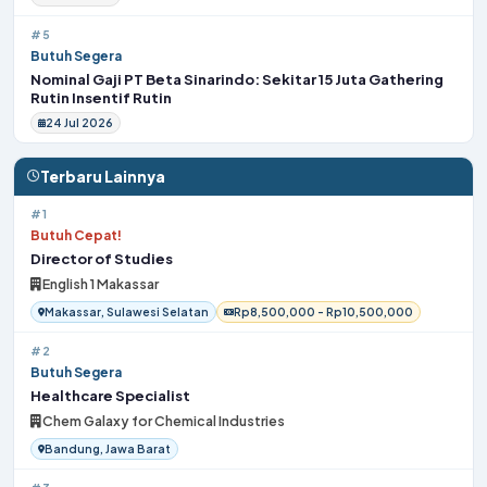
#5
Butuh Segera
Nominal Gaji PT Beta Sinarindo: Sekitar 15 Juta Gathering
Rutin Insentif Rutin
24 Jul 2026
Terbaru Lainnya
#1
Butuh Cepat!
Director of Studies
English 1 Makassar
Makassar, Sulawesi Selatan
Rp8,500,000 - Rp10,500,000
#2
Butuh Segera
Healthcare Specialist
Chem Galaxy for Chemical Industries
Bandung, Jawa Barat