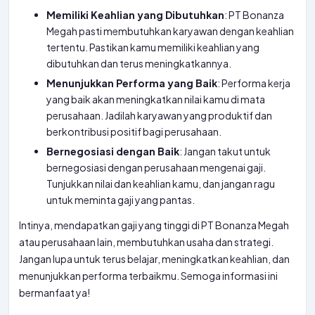
Memiliki Keahlian yang Dibutuhkan
: PT Bonanza
Megah pasti membutuhkan karyawan dengan keahlian
tertentu. Pastikan kamu memiliki keahlian yang
dibutuhkan dan terus meningkatkannya.
Menunjukkan Performa yang Baik
: Performa kerja
yang baik akan meningkatkan nilai kamu di mata
perusahaan. Jadilah karyawan yang produktif dan
berkontribusi positif bagi perusahaan.
Bernegosiasi dengan Baik
: Jangan takut untuk
bernegosiasi dengan perusahaan mengenai gaji.
Tunjukkan nilai dan keahlian kamu, dan jangan ragu
untuk meminta gaji yang pantas.
Intinya, mendapatkan gaji yang tinggi di PT Bonanza Megah
atau perusahaan lain, membutuhkan usaha dan strategi.
Jangan lupa untuk terus belajar, meningkatkan keahlian, dan
menunjukkan performa terbaikmu. Semoga informasi ini
bermanfaat ya!