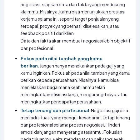
negosiasi, siapkan data dan fakta yang mendukung
klaimmu. Misalnya, kamu bisa menunjukkan prestasi
kerjamu selama ini, seperti target penjualan yang
tercapai, proyek yang berhasil diselesaikan, atau
feedback positif dari klien.
Data dan fakta akan membuat negosiasi lebih objektif
dan profesional.
Fokus pada nilai tambah yang kamu
berikan.
Jangan hanya menekankan pada gaji yang
kamu inginkan. Fokuslah pada nilai tambah yang kamu
berikan kepada perusahaan. Misalnya, kamu bisa
menjelaskan bagaimana keahlianmu telah
meningkatkan efisiensi kerja, mengurangi biaya, atau
meningkatkan pendapatan perusahaan.
Tetap tenang dan profesional.
Negosiasi gaji bisa
menjadi situasi yang menguji kesabaran. Tetap tenang
dan profesional selama proses negosiasi. Hindari
emosi dan jangan menyerang atasanmu. Fokuslah
pada tujuanmu, yaitu mendapatkan gaji yang layak.