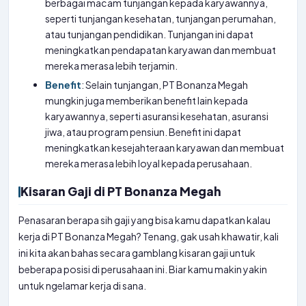
berbagai macam tunjangan kepada karyawannya,
seperti tunjangan kesehatan, tunjangan perumahan,
atau tunjangan pendidikan. Tunjangan ini dapat
meningkatkan pendapatan karyawan dan membuat
mereka merasa lebih terjamin.
Benefit
: Selain tunjangan, PT Bonanza Megah
mungkin juga memberikan benefit lain kepada
karyawannya, seperti asuransi kesehatan, asuransi
jiwa, atau program pensiun. Benefit ini dapat
meningkatkan kesejahteraan karyawan dan membuat
mereka merasa lebih loyal kepada perusahaan.
Kisaran Gaji di PT Bonanza Megah
Penasaran berapa sih gaji yang bisa kamu dapatkan kalau
kerja di PT Bonanza Megah? Tenang, gak usah khawatir, kali
ini kita akan bahas secara gamblang kisaran gaji untuk
beberapa posisi di perusahaan ini. Biar kamu makin yakin
untuk ngelamar kerja di sana.