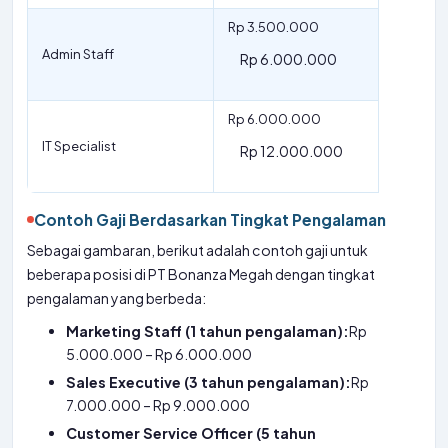
Rp 3.500.000
Admin Staff
Rp 6.000.000
Rp 6.000.000
IT Specialist
Rp 12.000.000
Contoh Gaji Berdasarkan Tingkat Pengalaman
Sebagai gambaran, berikut adalah contoh gaji untuk
beberapa posisi di PT Bonanza Megah dengan tingkat
pengalaman yang berbeda:
Marketing Staff (1 tahun pengalaman):
Rp
5.000.000 – Rp 6.000.000
Sales Executive (3 tahun pengalaman):
Rp
7.000.000 – Rp 9.000.000
Customer Service Officer (5 tahun