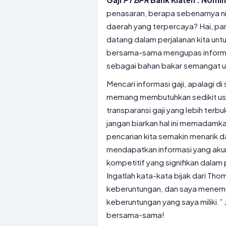
penasaran, berapa sebenarnya nila
daerah yang terpercaya? Hai, par
datang dalam perjalanan kita unt
bersama-sama mengupas informasi
sebagai bahan bakar semangat un
Mencari informasi gaji, apalagi d
memang membutuhkan sedikit usa
transparansi gaji yang lebih terbuk
jangan biarkan hal ini memadamk
pencarian kita semakin menarik d
mendapatkan informasi yang akur
kompetitif yang signifikan dalam 
Ingatlah kata-kata bijak dari Th
keberuntungan, dan saya menemu
keberuntungan yang saya miliki.” J
bersama-sama!