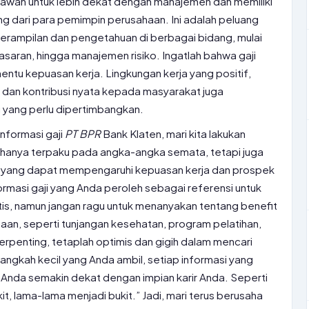
awan untuk lebih dekat dengan manajemen dan memiliki
g dari para pemimpin perusahaan. Ini adalah peluang
ampilan dan pengetahuan di berbagai bidang, mulai
saran, hingga manajemen risiko. Ingatlah bahwa gaji
entu kepuasan kerja. Lingkungan kerja yang positif,
dan kontribusi nyata kepada masyarakat juga
 yang perlu dipertimbangkan.
informasi gaji
PT
BPR
Bank Klaten, mari kita lakukan
n hanya terpaku pada angka-angka semata, tetapi juga
in yang dapat mempengaruhi kepuasan kerja dan prospek
ormasi gaji yang Anda peroleh sebagai referensi untuk
istis, namun jangan ragu untuk menanyakan tentang benefit
haan, seperti tunjangan kesehatan, program pelatihan,
rpenting, tetaplah optimis dan gigih dalam mencari
langkah kecil yang Anda ambil, setiap informasi yang
nda semakin dekat dengan impian karir Anda. Seperti
it, lama-lama menjadi bukit.” Jadi, mari terus berusaha