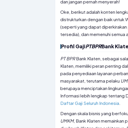
dan jangan pernah menyerah!
Oke, berikut adalah konten lengka
distrukturkan dengan baik untuk 
(seperti yang dapat diperkiraka
tersedia), dan memenuhi semua a
Profil Gaji
PT
BPR
Bank Klat
PT
BPR
Bank Klaten, sebagai sal
Klaten, memiliki peran penting d
pada penyediaan layanan perban
masyarakat, terutama pelaku
UM
berupaya menciptakan lingkungan
Informasi lebih lengkap tentang 
Daftar Gaji Seluruh Indonesia
.
Dengan skala bisnis yang berfo
UMKM
, Bank Klaten memainkan 