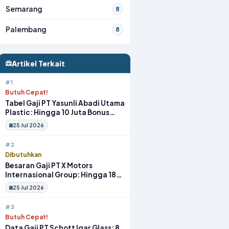
Semarang
8
Palembang
8
Artikel Terkait
#1
Butuh Cepat!
Tabel Gaji PT Yasunli Abadi Utama
Plastic: Hingga 10 Juta Bonus
Melimpah Lengkap Tunjangan
25 Jul 2026
#2
Dibutuhkan
Besaran Gaji PT X Motors
Internasional Group: Hingga 18
Juta Gym Membership Makan
25 Jul 2026
Siang
#3
Butuh Cepat!
Data Gaji PT Schott Igar Glass: 8