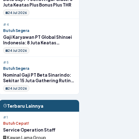
Juta Keatas Plus Bonus Plus THR
24 Jul 2026
#4
Butuh Segera
Gaji Karyawan PT Global Shinsei
Indonesia: 8 Juta Keatas
Tunjangan Komplit Uang
24 Jul 2026
Transport
#5
Butuh Segera
Nominal Gaji PT Beta Sinarindo:
Sekitar 15 Juta Gathering Rutin
Insentif Rutin
24 Jul 2026
Terbaru Lainnya
#1
Butuh Cepat!
Service Operation Staff
Kawan Lama Group