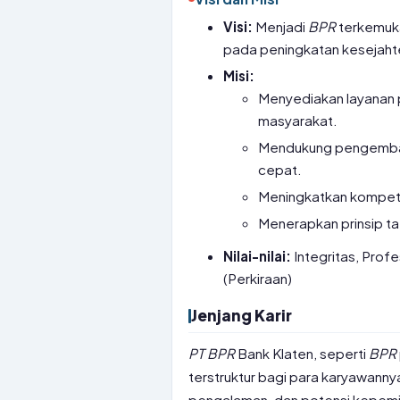
Visi:
Menjadi
BPR
terkemuka
pada peningkatan kesejahte
Misi:
Menyediakan layanan p
masyarakat.
Mendukung pengemb
cepat.
Meningkatkan kompete
Menerapkan prinsip ta
Nilai-nilai:
Integritas, Profe
(Perkiraan)
Jenjang Karir
PT
BPR
Bank Klaten, seperti
BPR
terstruktur bagi para karyawanny
pengalaman, dan potensi kepemi