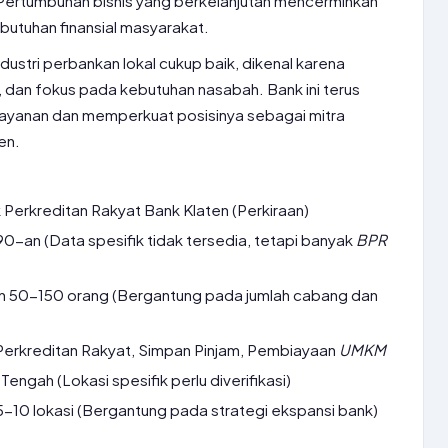
. Pertumbuhan bisnis yang berkelanjutan mencerminkan
butuhan finansial masyarakat.
ndustri perbankan lokal cukup baik, dikenal karena
 dan fokus pada kebutuhan nasabah. Bank ini terus
layanan dan memperkuat posisinya sebagai mitra
en.
Perkreditan Rakyat Bank Klaten (Perkiraan)
90-an (Data spesifik tidak tersedia, tetapi banyak
BPR
n 50-150 orang (Bergantung pada jumlah cabang dan
erkreditan Rakyat, Simpan Pinjam, Pembiayaan
UMKM
Tengah (Lokasi spesifik perlu diverifikasi)
5-10 lokasi (Bergantung pada strategi ekspansi bank)