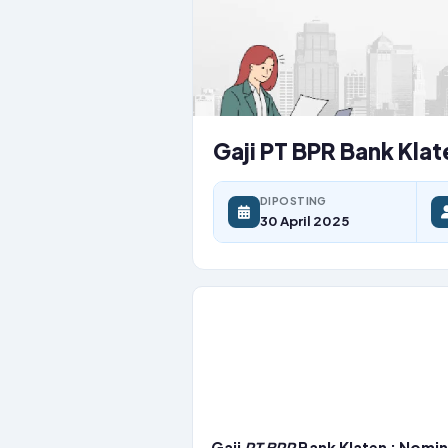
Gaji PT BPR Bank Kla
DIPOSTING
30 April 2025
Gaji
PT
BPR
Bank Klaten : Nomin