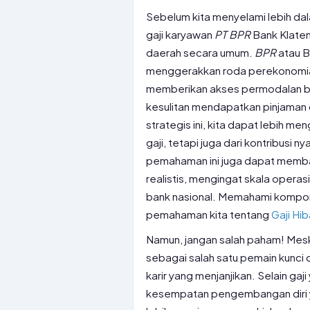
Sebelum kita menyelami lebih da
gaji karyawan
PT
BPR
Bank Klaten
daerah secara umum.
BPR
atau B
menggerakkan roda perekonomian
memberikan akses permodalan bag
kesulitan mendapatkan pinjaman
strategis ini, kita dapat lebih men
gaji, tetapi juga dari kontribusi 
pemahaman ini juga dapat memban
realistis, mengingat skala operasi
bank nasional. Memahami kompon
pemahaman kita tentang
Gaji Hi
Namun, jangan salah paham! Mes
sebagai salah satu pemain kunci
karir yang menjanjikan. Selain gaj
kesempatan pengembangan diri ya