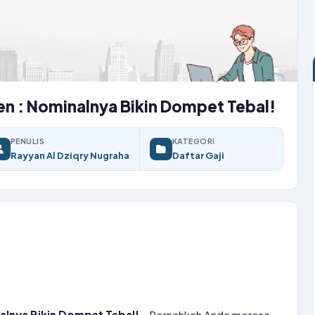
ten : Nominalnya Bikin Dompet Tebal!
PENULIS
KATEGORI
Rayyan Al Dziqry Nugraha
Daftar Gaji
alnya Bikin Dompet Tebal!
– Pernahkah Anda merasa