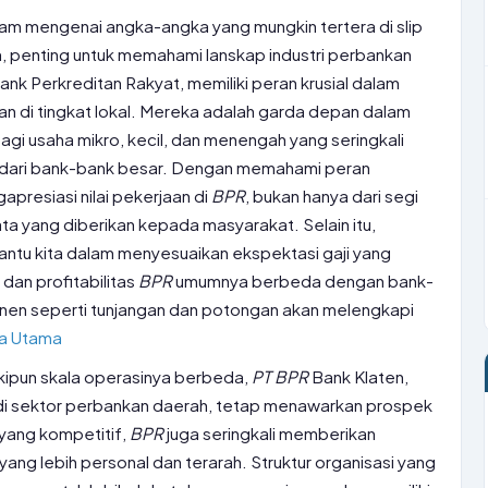
lam mengenai angka-angka yang mungkin tertera di slip
, penting untuk memahami lanskap industri perbankan
ank Perkreditan Rakyat, memiliki peran krusial dalam
 di tingkat lokal. Mereka adalah garda depan dalam
i usaha mikro, kecil, dan menengah yang seringkali
 dari bank-bank besar. Dengan memahami peran
gapresiasi nilai pekerjaan di
BPR
, bukan hanya dari segi
nyata yang diberikan kepada masyarakat. Selain itu,
tu kita dalam menyesuaikan ekspektasi gaji yang
 dan profitabilitas
BPR
umumnya berbeda dengan bank-
en seperti tunjangan dan potongan akan melengkapi
ba Utama
kipun skala operasinya berbeda,
PT
BPR
Bank Klaten,
 di sektor perbankan daerah, tetap menawarkan prospek
i yang kompetitif,
BPR
juga seringkali memberikan
ng lebih personal dan terarah. Struktur organisasi yang