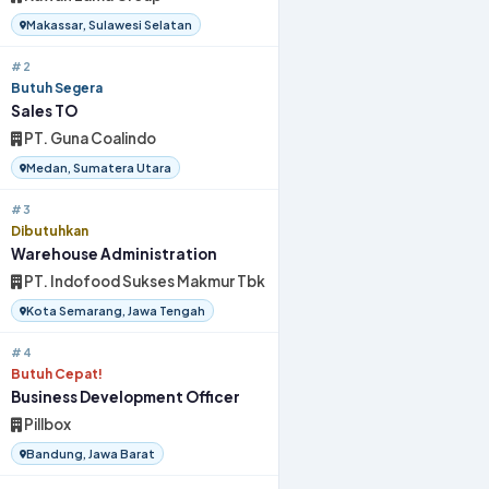
Makassar, Sulawesi Selatan
#2
Butuh Segera
Sales TO
PT. Guna Coalindo
Medan, Sumatera Utara
#3
Dibutuhkan
Warehouse Administration
PT. Indofood Sukses Makmur Tbk
Kota Semarang, Jawa Tengah
#4
Butuh Cepat!
Business Development Officer
Pillbox
Bandung, Jawa Barat