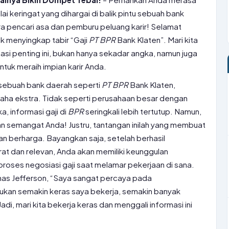
i keringat yang dihargai di balik pintu sebuah bank
a pencari asa dan pemburu peluang karir! Selamat
uk menyingkap tabir “Gaji
PT
BPR
Bank Klaten”. Mari kita
 penting ini, bukan hanya sekadar angka, namun juga
tuk meraih impian karir Anda.
i sebuah bank daerah seperti
PT
BPR
Bank Klaten,
ha ekstra. Tidak seperti perusahaan besar dengan
a, informasi gaji di
BPR
seringkali lebih tertutup. Namun,
an semangat Anda! Justru, tantangan inilah yang membuat
an berharga. Bayangkan saja, setelah berhasil
at dan relevan, Anda akan memiliki keunggulan
proses negosiasi gaji saat melamar pekerjaan di sana.
omas Jefferson, “Saya sangat percaya pada
kan semakin keras saya bekerja, semakin banyak
adi, mari kita bekerja keras dan menggali informasi ini