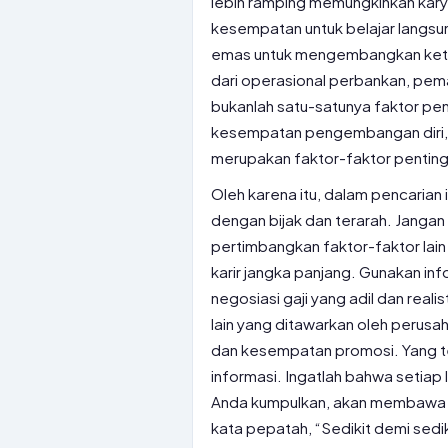
lebih ramping memungkinkan kary
kesempatan untuk belajar langsun
emas untuk mengembangkan keter
dari operasional perbankan, pema
bukanlah satu-satunya faktor pen
kesempatan pengembangan diri, 
merupakan faktor-faktor penting
Oleh karena itu, dalam pencarian 
dengan bijak dan terarah. Janga
pertimbangkan faktor-faktor la
karir jangka panjang. Gunakan inf
negosiasi gaji yang adil dan real
lain yang ditawarkan oleh perusa
dan kesempatan promosi. Yang te
informasi. Ingatlah bahwa setiap 
Anda kumpulkan, akan membawa A
kata pepatah, “Sedikit demi sedik