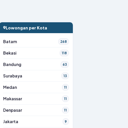
Lowongan per Kota
Batam
268
Bekasi
118
Bandung
63
Surabaya
13
Medan
11
Makassar
11
Denpasar
11
Jakarta
9