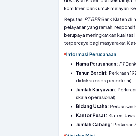
di wilayah Klaten dan sekitarnya
komitmen bank untuk melayani ke
Reputasi
PT
BPR
Bank Klaten di i
pelayanan yang ramah, responsif,
berupaya meningkatkan kualitas 
terpercaya bagi masyarakat Klat
Informasi Perusahaan
Nama Perusahaan:
PT
Bank 
Tahun Berdiri:
Perkiraan 19
didirikan pada periode ini)
Jumlah Karyawan:
Perkiraa
skala operasional)
Bidang Usaha:
Perbankan P
Kantor Pusat:
Klaten, Jawa 
Jumlah Cabang:
Perkiraan 
Visi dan Misi