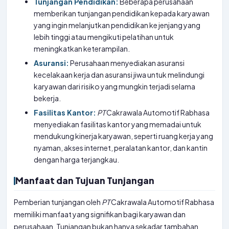
Tunjangan Pendidikan:
Beberapa perusahaan
memberikan tunjangan pendidikan kepada karyawan
yang ingin melanjutkan pendidikan ke jenjang yang
lebih tinggi atau mengikuti pelatihan untuk
meningkatkan keterampilan.
Asuransi:
Perusahaan menyediakan asuransi
kecelakaan kerja dan asuransi jiwa untuk melindungi
karyawan dari risiko yang mungkin terjadi selama
bekerja.
Fasilitas Kantor:
PT
Cakrawala Automotif Rabhasa
menyediakan fasilitas kantor yang memadai untuk
mendukung kinerja karyawan, seperti ruang kerja yang
nyaman, akses internet, peralatan kantor, dan kantin
dengan harga terjangkau.
Manfaat dan Tujuan Tunjangan
Pemberian tunjangan oleh
PT
Cakrawala Automotif Rabhasa
memiliki manfaat yang signifikan bagi karyawan dan
perusahaan. Tunjangan bukan hanya sekadar tambahan