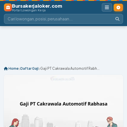
Bursakerjaloker.com
Portal Lowongan Kerja
Home
Daftar Gaji
Gaji PT Cakrawala Automotif Rabh...