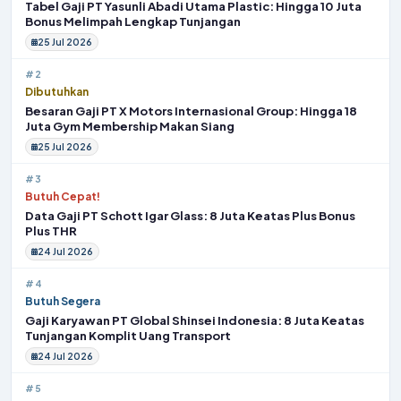
Tabel Gaji PT Yasunli Abadi Utama Plastic: Hingga 10 Juta
Bonus Melimpah Lengkap Tunjangan
25 Jul 2026
#2
Dibutuhkan
Besaran Gaji PT X Motors Internasional Group: Hingga 18
Juta Gym Membership Makan Siang
25 Jul 2026
#3
Butuh Cepat!
Data Gaji PT Schott Igar Glass: 8 Juta Keatas Plus Bonus
Plus THR
24 Jul 2026
#4
Butuh Segera
Gaji Karyawan PT Global Shinsei Indonesia: 8 Juta Keatas
Tunjangan Komplit Uang Transport
24 Jul 2026
#5