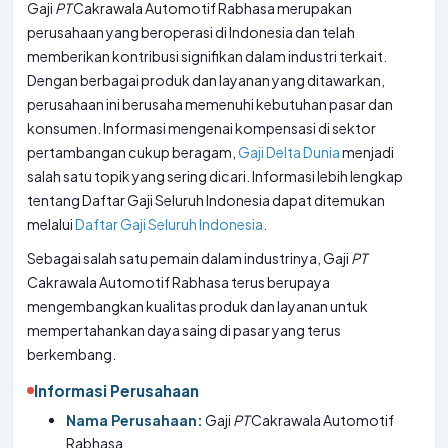
Gaji
PT
Cakrawala Automotif Rabhasa merupakan
perusahaan yang beroperasi di Indonesia dan telah
memberikan kontribusi signifikan dalam industri terkait.
Dengan berbagai produk dan layanan yang ditawarkan,
perusahaan ini berusaha memenuhi kebutuhan pasar dan
konsumen. Informasi mengenai kompensasi di sektor
pertambangan cukup beragam,
Gaji Delta Dunia
menjadi
salah satu topik yang sering dicari. Informasi lebih lengkap
tentang Daftar Gaji Seluruh Indonesia dapat ditemukan
melalui
Daftar Gaji Seluruh Indonesia
.
Sebagai salah satu pemain dalam industrinya, Gaji
PT
Cakrawala Automotif Rabhasa terus berupaya
mengembangkan kualitas produk dan layanan untuk
mempertahankan daya saing di pasar yang terus
berkembang.
Informasi Perusahaan
Nama Perusahaan:
Gaji
PT
Cakrawala Automotif
Rabhasa