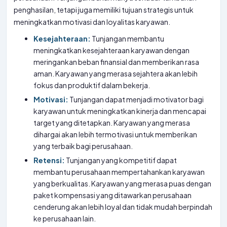
penghasilan, tetapi juga memiliki tujuan strategis untuk
meningkatkan motivasi dan loyalitas karyawan.
Kesejahteraan:
Tunjangan membantu
meningkatkan kesejahteraan karyawan dengan
meringankan beban finansial dan memberikan rasa
aman. Karyawan yang merasa sejahtera akan lebih
fokus dan produktif dalam bekerja.
Motivasi:
Tunjangan dapat menjadi motivator bagi
karyawan untuk meningkatkan kinerja dan mencapai
target yang ditetapkan. Karyawan yang merasa
dihargai akan lebih termotivasi untuk memberikan
yang terbaik bagi perusahaan.
Retensi:
Tunjangan yang kompetitif dapat
membantu perusahaan mempertahankan karyawan
yang berkualitas. Karyawan yang merasa puas dengan
paket kompensasi yang ditawarkan perusahaan
cenderung akan lebih loyal dan tidak mudah berpindah
ke perusahaan lain.