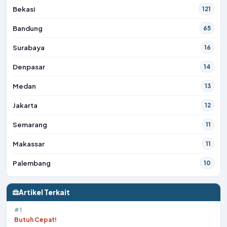
Bekasi
121
Bandung
65
Surabaya
16
Denpasar
14
Medan
13
Jakarta
12
Semarang
11
Makassar
11
Palembang
10
Artikel Terkait
#1
Butuh Cepat!