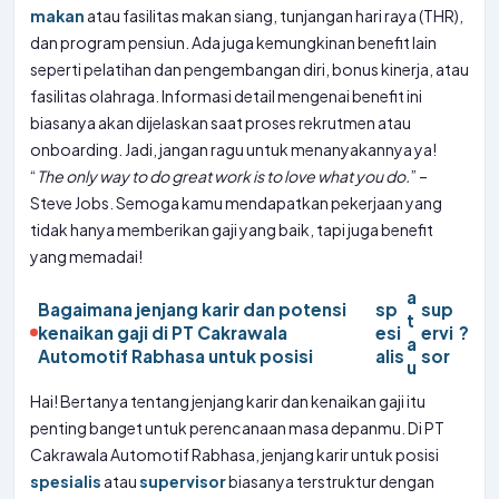
makan
atau fasilitas makan siang, tunjangan hari raya (THR),
dan program pensiun. Ada juga kemungkinan benefit lain
seperti pelatihan dan pengembangan diri, bonus kinerja, atau
fasilitas olahraga. Informasi detail mengenai benefit ini
biasanya akan dijelaskan saat proses rekrutmen atau
onboarding. Jadi, jangan ragu untuk menanyakannya ya!
“
The only way to do great work is to love what you do.
” –
Steve Jobs. Semoga kamu mendapatkan pekerjaan yang
tidak hanya memberikan gaji yang baik, tapi juga benefit
yang memadai!
a
Bagaimana jenjang karir dan potensi
sp
sup
t
kenaikan gaji di PT Cakrawala
esi
ervi
?
a
Automotif Rabhasa untuk posisi
alis
sor
u
Hai! Bertanya tentang jenjang karir dan kenaikan gaji itu
penting banget untuk perencanaan masa depanmu. Di PT
Cakrawala Automotif Rabhasa, jenjang karir untuk posisi
spesialis
atau
supervisor
biasanya terstruktur dengan