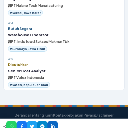
PT Hulane Tech Manufacturing
Bekasi, Jawa Barat
#4
Butuh Segera
Warehouse Operator
PT. Indofood Sukses Makmur Tbk
Surabaya, Jawa Timur
#5
Dibutuhkan
Senior Cost Analyst
PT Volex Indonesia
Batam, Kepulauan Riau
Beranda
Tentang Kami
Kontak
Kebijakan Privasi
Disclaimer
© 2026 Bursakerjaloker. All Rights Reserved.