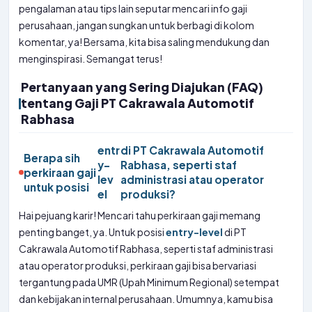
pengalaman atau tips lain seputar mencari info gaji
perusahaan, jangan sungkan untuk berbagi di kolom
komentar, ya! Bersama, kita bisa saling mendukung dan
menginspirasi. Semangat terus!
Pertanyaan yang Sering Diajukan (FAQ)
tentang Gaji PT Cakrawala Automotif
Rabhasa
entr
di PT Cakrawala Automotif
Berapa sih
y-
Rabhasa, seperti staf
perkiraan gaji
lev
administrasi atau operator
untuk posisi
el
produksi?
Hai pejuang karir! Mencari tahu perkiraan gaji memang
penting banget, ya. Untuk posisi
entry-level
di PT
Cakrawala Automotif Rabhasa, seperti staf administrasi
atau operator produksi, perkiraan gaji bisa bervariasi
tergantung pada UMR (Upah Minimum Regional) setempat
dan kebijakan internal perusahaan. Umumnya, kamu bisa