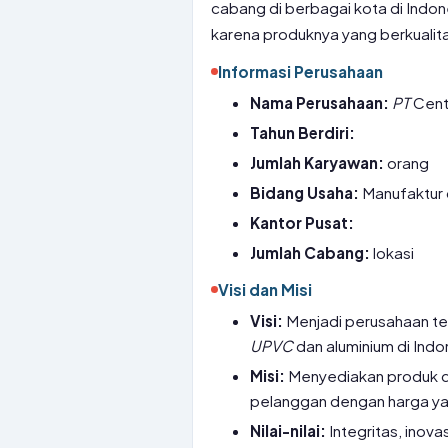
cabang di berbagai kota di Indones
karena produknya yang berkualita
Informasi Perusahaan
Nama Perusahaan:
PT
Cent
Tahun Berdiri:
Jumlah Karyawan:
orang
Bidang Usaha:
Manufaktur 
Kantor Pusat:
Jumlah Cabang:
lokasi
Visi dan Misi
Visi:
Menjadi perusahaan ter
UPVC
dan aluminium di Indo
Misi:
Menyediakan produk da
pelanggan dengan harga ya
Nilai-nilai:
Integritas, inova