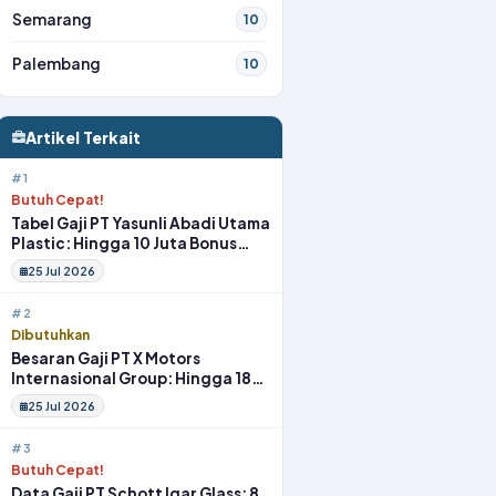
Semarang
10
Palembang
10
Artikel Terkait
#1
Butuh Cepat!
Tabel Gaji PT Yasunli Abadi Utama
Plastic: Hingga 10 Juta Bonus
Melimpah Lengkap Tunjangan
25 Jul 2026
#2
Dibutuhkan
Besaran Gaji PT X Motors
Internasional Group: Hingga 18
Juta Gym Membership Makan
25 Jul 2026
Siang
#3
Butuh Cepat!
Data Gaji PT Schott Igar Glass: 8