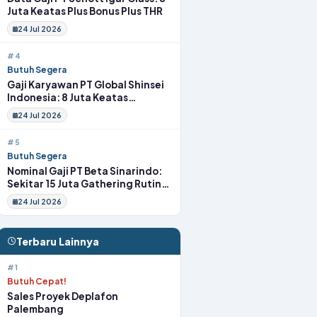
Juta Keatas Plus Bonus Plus THR
24 Jul 2026
#4
Butuh Segera
Gaji Karyawan PT Global Shinsei
Indonesia: 8 Juta Keatas
Tunjangan Komplit Uang
24 Jul 2026
Transport
#5
Butuh Segera
Nominal Gaji PT Beta Sinarindo:
Sekitar 15 Juta Gathering Rutin
Insentif Rutin
24 Jul 2026
Terbaru Lainnya
#1
Butuh Cepat!
Sales Proyek Deplafon
Palembang