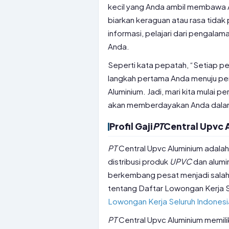
kecil yang Anda ambil membawa A
biarkan keraguan atau rasa tidak
informasi, pelajari dari pengala
Anda.
Seperti kata pepatah, “Setiap per
langkah pertama Anda menuju pem
Aluminium. Jadi, mari kita mulai
akan memberdayakan Anda dalam 
Profil Gaji
PT
Central Upvc 
PT
Central Upvc Aluminium adala
distribusi produk
UPVC
dan alumin
berkembang pesat menjadi salah sa
tentang Daftar Lowongan Kerja S
Lowongan Kerja Seluruh Indonesi
PT
Central Upvc Aluminium memilik