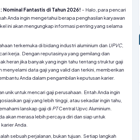
: Nominal Fantastis di Tahun 2026!
– Halo, para pencari
kah Anda ingin mengetahui berapa penghasilan karyawan
ikel ini akan mengungkap informasi penting yang selama
ahaan terkemuka di bidang industri aluminium dan
UPVC
,
cari kerja. Dengan reputasinya yang gemilang dan
 heran jika banyak yang ingin tahu tentang struktur gaji
an menyelami data gaji yang valid dan terkini, memberikan
mbantu Anda dalam pengambilan keputusan karier.
san unik untuk mencari gaji perusahaan. Entah Anda ingin
iasikan gaji yang lebih tinggi, atau sekadar ingin tahu,
emahami lanskap gaji di
PT
Central Upvc Aluminium.
a akan merasa lebih percaya diri dan siap untuk
 karier Anda.
alah sebuah perjalanan, bukan tujuan. Setiap langkah