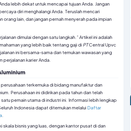
nda lebih dekat untuk mencapai tujuan Anda. Jangan
 percaya diri menghalangi Anda. Teruslah mencari
man orang lain, dan jangan pernah menyerah pada impian
jalanan dimulai dengan satu langkah.” Artikel ini adalah
ahaman yang lebih baik tentang gaji di
PT
Central Upvc
 perjalanan ini bersama-sama dan temukan wawasan yang
perjalanan karier Anda.
Aluminium
h perusahaan terkemuka di bidang manufaktur dan
ium. Perusahaan ini didirikan pada tahun dan telah
tu pemain utama di industri ini. Informasi lebih lengkap
eluruh Indonesia dapat ditemukan melalui
Daftar
a
.
i skala bisnis yang luas, dengan kantor pusat di dan