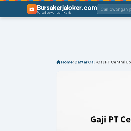
Bursakerjaloker.com
Portal Lowongan Kerja
Home
Daftar Gaji
Gaji PT Central U