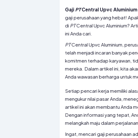
Gaji
PT
Central Upvc Aluminium 
gaji perusahaan yang hebat! Apa
di
PT
Central Upvc Aluminium? Art
ini Anda cari.
PT
Central Upvc Aluminium, perus
telah menjadi incaran banyak pen
komitmen terhadap karyawan, tidak
mereka. Dalam artikel ini, kita ak
Anda wawasan berharga untuk me
Setiap pencari kerja memiliki ala
mengukur nilai pasar Anda, menegos
artikel ini akan membantu Anda m
Dengan informasi yang tepat, And
melangkah maju dalam perjalanan
Ingat, mencari gaji perusahaan ad