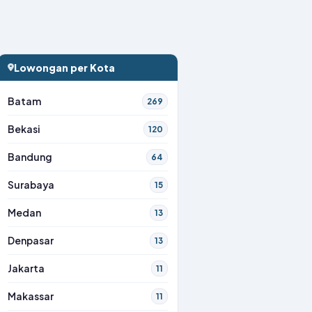
Lowongan per Kota
Batam
269
Bekasi
120
Bandung
64
Surabaya
15
Medan
13
Denpasar
13
Jakarta
11
Makassar
11