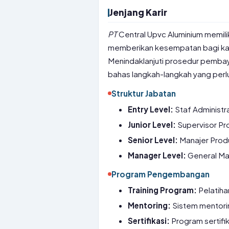
Jenjang Karir
PT
Central Upvc Aluminium memiliki
memberikan kesempatan bagi kar
Menindaklanjuti prosedur pembaya
bahas langkah-langkah yang perl
Struktur Jabatan
Entry Level:
Staf Administra
Junior Level:
Supervisor Pro
Senior Level:
Manajer Produ
Manager Level:
General Man
Program Pengembangan
Training Program:
Pelatihan
Mentoring:
Sistem mentorin
Sertifikasi:
Program sertifi