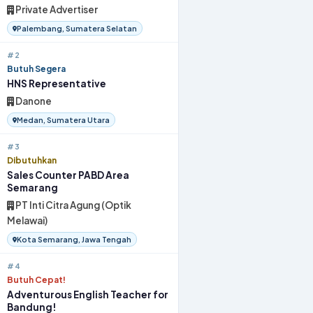
Private Advertiser
Palembang, Sumatera Selatan
#2
Butuh Segera
HNS Representative
Danone
Medan, Sumatera Utara
#3
Dibutuhkan
Sales Counter PABD Area
Semarang
PT Inti Citra Agung (Optik
Melawai)
Kota Semarang, Jawa Tengah
#4
Butuh Cepat!
Adventurous English Teacher for
Bandung!