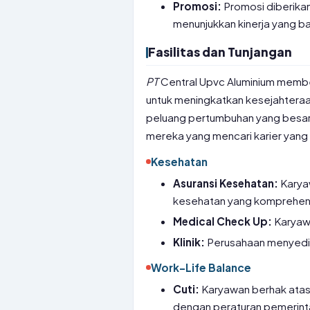
Promosi:
Promosi diberika
menunjukkan kinerja yang ba
Fasilitas dan Tunjangan
PT
Central Upvc Aluminium membe
untuk meningkatkan kesejahteraa
peluang pertumbuhan yang besar, 
mereka yang mencari karier yan
Kesehatan
Asuransi Kesehatan:
Karyaw
kesehatan yang komprehen
Medical Check Up:
Karyawa
Klinik:
Perusahaan menyediak
Work-Life Balance
Cuti:
Karyawan berhak atas c
dengan peraturan pemerint