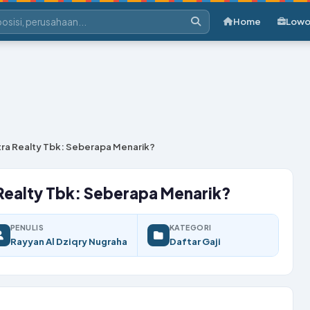
Home
Lowo
Putra Realty Tbk: Seberapa Menarik?
a Realty Tbk: Seberapa Menarik?
PENULIS
KATEGORI
Rayyan Al Dziqry Nugraha
Daftar Gaji