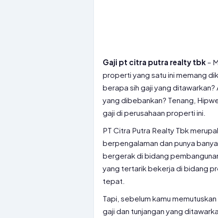
Gaji pt citra putra realty tbk
– M
properti yang satu ini memang di
berapa sih gaji yang ditawarkan
yang dibebankan? Tenang, Hipwee
gaji di perusahaan properti ini.
PT Citra Putra Realty Tbk meru
berpengalaman dan punya banyak 
bergerak di bidang pembangunan
yang tertarik bekerja di bidang pro
tepat.
Tapi, sebelum kamu memutuskan u
gaji dan tunjangan yang ditawark