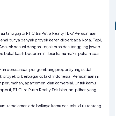
au tahu gaji di PT Citra Putra Realty Tbk? Perusahaan
kenal punya banyak proyek keren di berbagai kota. Tapi,
? Apakah sesuai dengan kerja keras dan tanggung jawab
 bakal kasih bocoran nih, biar kamu makin paham soal
pakan perusahaan pengembang properti yang sudah
proyek di berbagai kota di Indonesia. Perusahaan ini
 perumahan, apartemen, dan komersial. Untuk kamu
perti, PT Citra Putra Realty Tbk bisa jadi pilihan yang
ntuk melamar, ada baiknya kamu cari tahu dulu tentang
an.