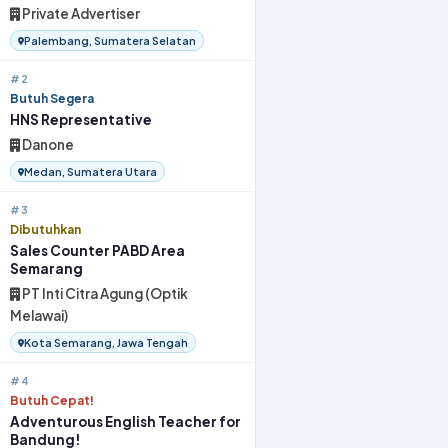
Private Advertiser
Palembang, Sumatera Selatan
#2
Butuh Segera
HNS Representative
Danone
Medan, Sumatera Utara
#3
Dibutuhkan
Sales Counter PABD Area
Semarang
PT Inti Citra Agung (Optik
Melawai)
Kota Semarang, Jawa Tengah
#4
Butuh Cepat!
Adventurous English Teacher for
Bandung!