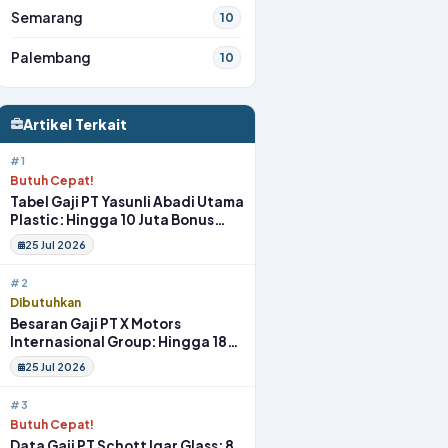
Semarang
10
Palembang
10
Artikel Terkait
#1
Butuh Cepat!
Tabel Gaji PT Yasunli Abadi Utama
Plastic: Hingga 10 Juta Bonus
Melimpah Lengkap Tunjangan
25 Jul 2026
#2
Dibutuhkan
Besaran Gaji PT X Motors
Internasional Group: Hingga 18
Juta Gym Membership Makan
25 Jul 2026
Siang
#3
Butuh Cepat!
Data Gaji PT Schott Igar Glass: 8