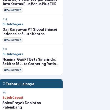
Juta Keatas Plus Bonus Plus THR
24 Jul 2026
#4
Butuh Segera
Gaji Karyawan PT Global Shinsei
Indonesia: 8 Juta Keatas
Tunjangan Komplit Uang
24 Jul 2026
Transport
#5
Butuh Segera
Nominal Gaji PT Beta Sinarindo:
Sekitar 15 Juta Gathering Rutin
Insentif Rutin
24 Jul 2026
Terbaru Lainnya
#1
Butuh Cepat!
Sales Proyek Deplafon
Palembang