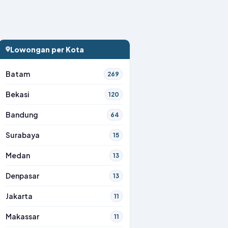
Lowongan per Kota
Batam
269
Bekasi
120
Bandung
64
Surabaya
15
Medan
13
Denpasar
13
Jakarta
11
Makassar
11