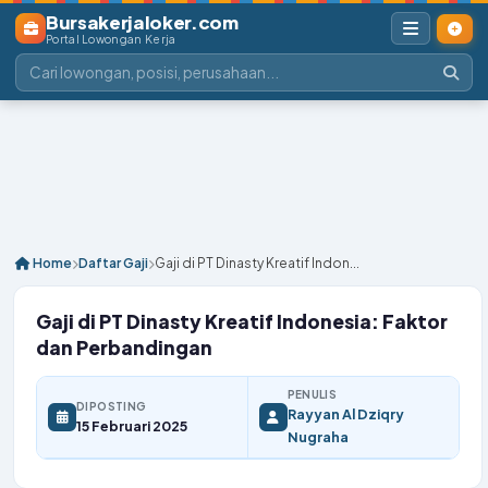
Bursakerjaloker.com
Portal Lowongan Kerja
Home
Daftar Gaji
Gaji di PT Dinasty Kreatif Indon...
Gaji di PT Dinasty Kreatif Indonesia: Faktor
dan Perbandingan
PENULIS
DIPOSTING
Rayyan Al Dziqry
15 Februari 2025
Nugraha