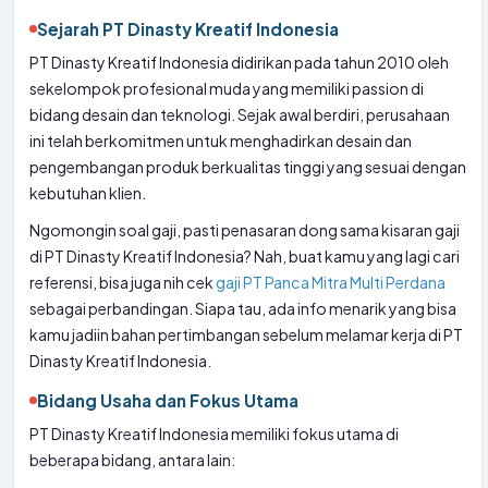
Sejarah PT Dinasty Kreatif Indonesia
PT Dinasty Kreatif Indonesia didirikan pada tahun 2010 oleh
sekelompok profesional muda yang memiliki passion di
bidang desain dan teknologi. Sejak awal berdiri, perusahaan
ini telah berkomitmen untuk menghadirkan desain dan
pengembangan produk berkualitas tinggi yang sesuai dengan
kebutuhan klien.
Ngomongin soal gaji, pasti penasaran dong sama kisaran gaji
di PT Dinasty Kreatif Indonesia? Nah, buat kamu yang lagi cari
referensi, bisa juga nih cek
gaji PT Panca Mitra Multi Perdana
sebagai perbandingan. Siapa tau, ada info menarik yang bisa
kamu jadiin bahan pertimbangan sebelum melamar kerja di PT
Dinasty Kreatif Indonesia.
Bidang Usaha dan Fokus Utama
PT Dinasty Kreatif Indonesia memiliki fokus utama di
beberapa bidang, antara lain: