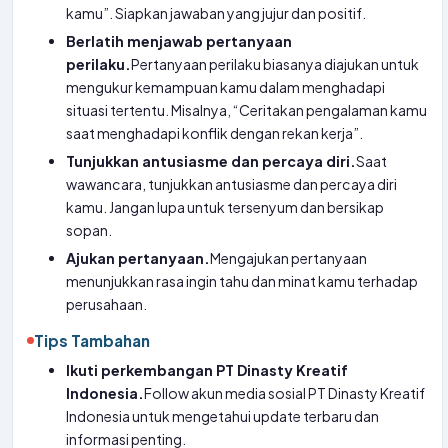
kamu”. Siapkan jawaban yang jujur dan positif.
Berlatih menjawab pertanyaan
perilaku.
Pertanyaan perilaku biasanya diajukan untuk
mengukur kemampuan kamu dalam menghadapi
situasi tertentu. Misalnya, “Ceritakan pengalaman kamu
saat menghadapi konflik dengan rekan kerja”.
Tunjukkan antusiasme dan percaya diri.
Saat
wawancara, tunjukkan antusiasme dan percaya diri
kamu. Jangan lupa untuk tersenyum dan bersikap
sopan.
Ajukan pertanyaan.
Mengajukan pertanyaan
menunjukkan rasa ingin tahu dan minat kamu terhadap
perusahaan.
Tips Tambahan
Ikuti perkembangan PT Dinasty Kreatif
Indonesia.
Follow akun media sosial PT Dinasty Kreatif
Indonesia untuk mengetahui update terbaru dan
informasi penting.