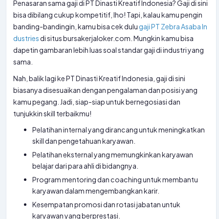
Penasaran sama gaji di PT Dinasti Kreatif Indonesia? Gaji di sini
bisa dibilang cukup kompetitif, lho! Tapi, kalau kamu pengin
banding-bandingin, kamu bisa cek dulu
gaji PT Zebra Asaba In
dustries
di situs bursakerjaloker.com. Mungkin kamu bisa
dapetin gambaran lebih luas soal standar gaji di industri yang
sama.
Nah, balik lagi ke PT Dinasti Kreatif Indonesia, gaji di sini
biasanya disesuaikan dengan pengalaman dan posisi yang
kamu pegang. Jadi, siap-siap untuk bernegosiasi dan
tunjukkin skill terbaikmu!
Pelatihan internal yang dirancang untuk meningkatkan
skill dan pengetahuan karyawan.
Pelatihan eksternal yang memungkinkan karyawan
belajar dari para ahli di bidangnya.
Program mentoring dan coaching untuk membantu
karyawan dalam mengembangkan karir.
Kesempatan promosi dan rotasi jabatan untuk
karyawan yang berprestasi.