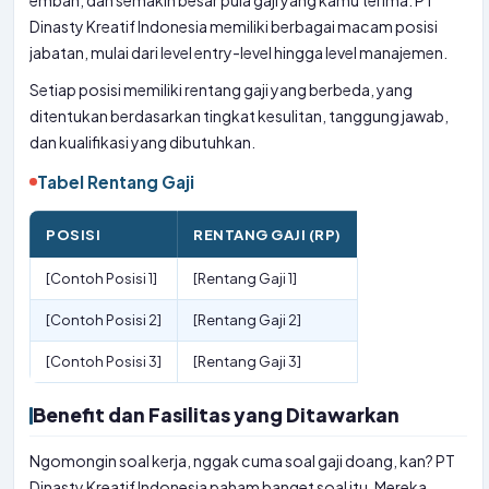
emban, dan semakin besar pula gaji yang kamu terima. PT
Dinasty Kreatif Indonesia memiliki berbagai macam posisi
jabatan, mulai dari level entry-level hingga level manajemen.
Setiap posisi memiliki rentang gaji yang berbeda, yang
ditentukan berdasarkan tingkat kesulitan, tanggung jawab,
dan kualifikasi yang dibutuhkan.
Tabel Rentang Gaji
POSISI
RENTANG GAJI (RP)
[Contoh Posisi 1]
[Rentang Gaji 1]
[Contoh Posisi 2]
[Rentang Gaji 2]
[Contoh Posisi 3]
[Rentang Gaji 3]
Benefit dan Fasilitas yang Ditawarkan
Ngomongin soal kerja, nggak cuma soal gaji doang, kan? PT
Dinasty Kreatif Indonesia paham banget soal itu. Mereka