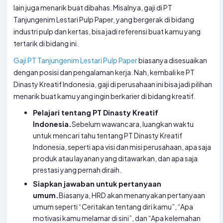
lain juga menarik buat dibahas. Misalnya, gaji di PT
Tanjungenim Lestari Pulp Paper, yang bergerak di bidang
industri pulp dan kertas, bisa jadi referensi buat kamu yang
tertarik di bidang ini.
Gaji PT Tanjungenim Lestari Pulp Paper
biasanya disesuaikan
dengan posisi dan pengalaman kerja. Nah, kembali ke PT
Dinasty Kreatif Indonesia, gaji di perusahaan ini bisa jadi pilihan
menarik buat kamu yang ingin berkarier di bidang kreatif.
Pelajari tentang PT Dinasty Kreatif
Indonesia.
Sebelum wawancara, luangkan waktu
untuk mencari tahu tentang PT Dinasty Kreatif
Indonesia, seperti apa visi dan misi perusahaan, apa saja
produk atau layanan yang ditawarkan, dan apa saja
prestasi yang pernah diraih.
Siapkan jawaban untuk pertanyaan
umum.
Biasanya, HRD akan menanyakan pertanyaan
umum seperti “Ceritakan tentang diri kamu”, “Apa
motivasi kamu melamar di sini”, dan “Apa kelemahan