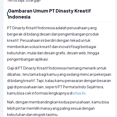
Tentu saja, soal gaji!
Gambaran Umum PT Dinasty Kreatif
Indonesia
PT Dinasty Kreatif Indonesia adalah perusahaan yang
bergerak di bidang desain dan pengembangan produk
kreatif. Perusahaan ini berdiri dengan tekad untuk
memberikan solusi kreatif dan inovatif bagi berbagai
kebutuhan, mulai dari desain grafis, desain web, hingga
pengembangan aplikasi.
Gaji di PT Dinasty Kreatif Indonesia memang menarik untuk
dibahas, terutama bagi kamu yang sedang mencari pekerjaan
di bidang kreatif. Tapi, kalau kamu penasaran dengan besaran
gaji di perusahaan lain, seperti PT Permata Indo Sejahtera,
kamu bisa cek informasi lengkapnya di
situs ini
.
Nah, dengan membandingkan kedua perusahaan, kamu bisa
lebih pintar memilih mana yang paling sesuai dengan
kebutuhan dan ekspektasimu.