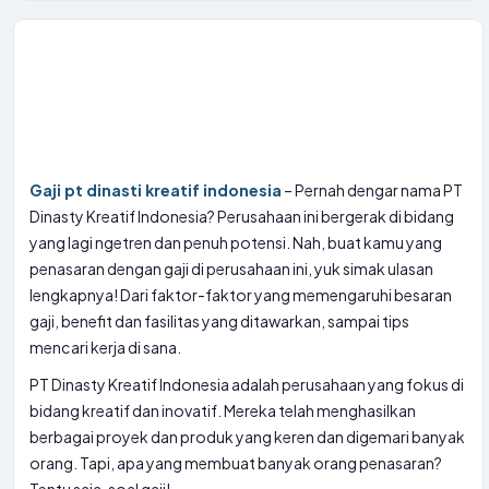
Gaji pt dinasti kreatif indonesia
– Pernah dengar nama PT
Dinasty Kreatif Indonesia? Perusahaan ini bergerak di bidang
yang lagi ngetren dan penuh potensi. Nah, buat kamu yang
penasaran dengan gaji di perusahaan ini, yuk simak ulasan
lengkapnya! Dari faktor-faktor yang memengaruhi besaran
gaji, benefit dan fasilitas yang ditawarkan, sampai tips
mencari kerja di sana.
PT Dinasty Kreatif Indonesia adalah perusahaan yang fokus di
bidang kreatif dan inovatif. Mereka telah menghasilkan
berbagai proyek dan produk yang keren dan digemari banyak
orang. Tapi, apa yang membuat banyak orang penasaran?