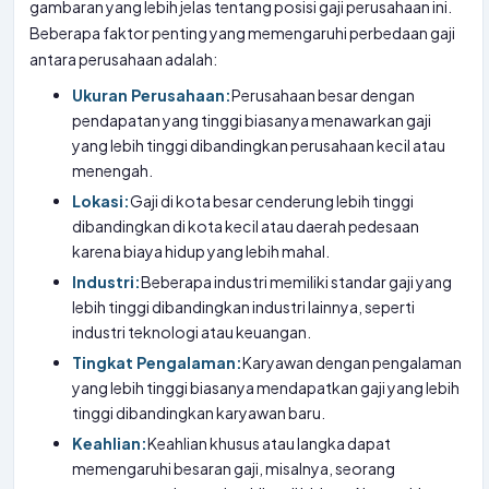
gambaran yang lebih jelas tentang posisi gaji perusahaan ini.
Beberapa faktor penting yang memengaruhi perbedaan gaji
antara perusahaan adalah:
Ukuran Perusahaan:
Perusahaan besar dengan
pendapatan yang tinggi biasanya menawarkan gaji
yang lebih tinggi dibandingkan perusahaan kecil atau
menengah.
Lokasi:
Gaji di kota besar cenderung lebih tinggi
dibandingkan di kota kecil atau daerah pedesaan
karena biaya hidup yang lebih mahal.
Industri:
Beberapa industri memiliki standar gaji yang
lebih tinggi dibandingkan industri lainnya, seperti
industri teknologi atau keuangan.
Tingkat Pengalaman:
Karyawan dengan pengalaman
yang lebih tinggi biasanya mendapatkan gaji yang lebih
tinggi dibandingkan karyawan baru.
Keahlian:
Keahlian khusus atau langka dapat
memengaruhi besaran gaji, misalnya, seorang