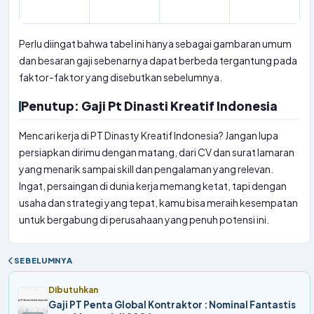
Perlu diingat bahwa tabel ini hanya sebagai gambaran umum
dan besaran gaji sebenarnya dapat berbeda tergantung pada
faktor-faktor yang disebutkan sebelumnya.
Penutup: Gaji Pt Dinasti Kreatif Indonesia
Mencari kerja di PT Dinasty Kreatif Indonesia? Jangan lupa
persiapkan dirimu dengan matang, dari CV dan surat lamaran
yang menarik sampai skill dan pengalaman yang relevan.
Ingat, persaingan di dunia kerja memang ketat, tapi dengan
usaha dan strategi yang tepat, kamu bisa meraih kesempatan
untuk bergabung di perusahaan yang penuh potensi ini.
SEBELUMNYA
Dibutuhkan
Gaji PT Penta Global Kontraktor : Nominal Fantastis