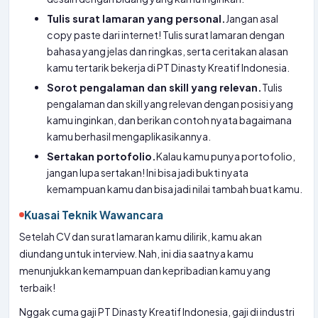
Tulis surat lamaran yang personal.
Jangan asal
copy paste dari internet! Tulis surat lamaran dengan
bahasa yang jelas dan ringkas, serta ceritakan alasan
kamu tertarik bekerja di PT Dinasty Kreatif Indonesia.
Sorot pengalaman dan skill yang relevan.
Tulis
pengalaman dan skill yang relevan dengan posisi yang
kamu inginkan, dan berikan contoh nyata bagaimana
kamu berhasil mengaplikasikannya.
Sertakan portofolio.
Kalau kamu punya portofolio,
jangan lupa sertakan! Ini bisa jadi bukti nyata
kemampuan kamu dan bisa jadi nilai tambah buat kamu.
Kuasai Teknik Wawancara
Setelah CV dan surat lamaran kamu dilirik, kamu akan
diundang untuk interview. Nah, ini dia saatnya kamu
menunjukkan kemampuan dan kepribadian kamu yang
terbaik!
Nggak cuma gaji PT Dinasty Kreatif Indonesia, gaji di industri