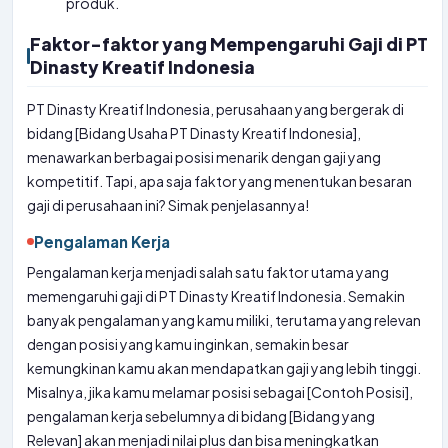
produk.
Faktor-faktor yang Mempengaruhi Gaji di PT
Dinasty Kreatif Indonesia
PT Dinasty Kreatif Indonesia, perusahaan yang bergerak di
bidang [Bidang Usaha PT Dinasty Kreatif Indonesia],
menawarkan berbagai posisi menarik dengan gaji yang
kompetitif. Tapi, apa saja faktor yang menentukan besaran
gaji di perusahaan ini? Simak penjelasannya!
Pengalaman Kerja
Pengalaman kerja menjadi salah satu faktor utama yang
memengaruhi gaji di PT Dinasty Kreatif Indonesia. Semakin
banyak pengalaman yang kamu miliki, terutama yang relevan
dengan posisi yang kamu inginkan, semakin besar
kemungkinan kamu akan mendapatkan gaji yang lebih tinggi.
Misalnya, jika kamu melamar posisi sebagai [Contoh Posisi],
pengalaman kerja sebelumnya di bidang [Bidang yang
Relevan] akan menjadi nilai plus dan bisa meningkatkan