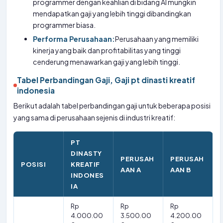
programmer dengan keahlian di bidang AI mungkin
mendapatkan gaji yang lebih tinggi dibandingkan
programmer biasa.
Performa Perusahaan:
Perusahaan yang memiliki
kinerja yang baik dan profitabilitas yang tinggi
cenderung menawarkan gaji yang lebih tinggi.
Tabel Perbandingan Gaji, Gaji pt dinasti kreatif
indonesia
Berikut adalah tabel perbandingan gaji untuk beberapa posisi
yang sama di perusahaan sejenis di industri kreatif:
PT
DINASTY
PERUSAH
PERUSAH
POSISI
KREATIF
AAN A
AAN B
INDONES
IA
Rp
Rp
Rp
4.000.00
3.500.00
4.200.00