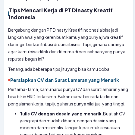
Tips Mencari Kerja di PT Dinasty Kreatif
Indonesia
Bergabung dengan PT Dinasty Kreatif Indonesia bisa jadi
langkah awal yang keren buat kamu yang punya jiwa kreatif
dan ingin berkontribusi di dunia bisnis. Tapi, gimana caranya
agar kamu bisa dilirik dan diterima di perusahaan yang punya
reputasi bagus ini?
Tenang, ada beberapa tips jitu yang bisa kamu coba!
Persiapkan CV dan Surat Lamaran yang Menarik
Pertama-tama, kamu harus punya CV dan surat lamaran yang
bisa bikin HRD terkesima. Bukan cuma berisi data diri dan
pengalaman kerja, tapi juga harus punya nilai jual yang tinggi.
Tulis CV dengan desain yang menarik.
Buatlah CV
yang rapi dan mudah dibaca, dengan desain yang
modern dan minimalis. Jangan lupa untuk sesuaikan
desain dengan bidang yang kamu inginkan.