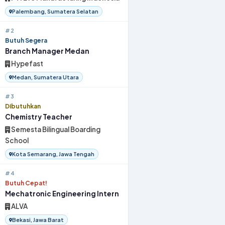
Palembang, Sumatera Selatan
#2
Butuh Segera
Branch Manager Medan
Hypefast
Medan, Sumatera Utara
#3
Dibutuhkan
Chemistry Teacher
Semesta Bilingual Boarding
School
Kota Semarang, Jawa Tengah
#4
Butuh Cepat!
Mechatronic Engineering Intern
ALVA
Bekasi, Jawa Barat