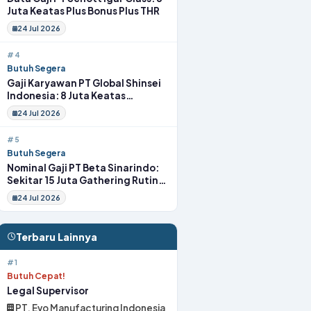
Juta Keatas Plus Bonus Plus THR
24 Jul 2026
#4
Butuh Segera
Gaji Karyawan PT Global Shinsei
Indonesia: 8 Juta Keatas
Tunjangan Komplit Uang
24 Jul 2026
Transport
#5
Butuh Segera
Nominal Gaji PT Beta Sinarindo:
Sekitar 15 Juta Gathering Rutin
Insentif Rutin
24 Jul 2026
Terbaru Lainnya
#1
Butuh Cepat!
Legal Supervisor
PT. Evo Manufacturing Indonesia