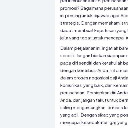
pertumbuhan karir di perusahaan 
promosi? Bagaimana perusahaan 
ini penting untuk dijawab agar A
strategis. Dengan memahami stru
dapat membuat keputusan yang l
jalur yang tepat untuk mencapai tu
Dalam perjalanan ini, ingatlah ba
sendiri. Jangan biarkan siapap
pada diri sendiri dan ketahuila
dengan kontribusi Anda. Informas
dalam proses negosiasi gaji Anda.
komunikasi yang baik, dan kemam
perusahaan. Persiapkan diri Anda d
Anda, dan jangan takut untuk ber
saling menguntungkan, di mana 
yang adil. Dengan sikap yang po
mencapai kesepakatan gaji yang