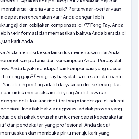
tersebut. Apakah ada peluang untuk kenaikan gaji dan
menghargai kinerja yang baik? Pertanyaan-pertanyaan
nda dapat merencanakan karir Anda dengan lebih
ktur gaji dan kebijakan kompensasi di
PT
Feng Tay, Anda
ebih terinformasi dan memastikan bahwa Anda berada di
juan karir Anda.
hwa Anda memiliki kekuatan untuk menentukan nilai Anda
un meremehkan potensi dan kemampuan Anda. Percayalah
h bahwa Anda layak mendapatkan kompensasi yang sesuai
i tentang gaji
PT
Feng Tay hanyalah salah satu alat bantu
 Yang lebih penting adalah keyakinan diri, keterampilan
puan untuk menunjukkan nilai yang Anda bawa ke
engan baik, lakukan riset tentang standar gaji di industri
negosiasi. Ingatlah bahwa negosiasi adalah proses yang
kedua belah pihak berusaha untuk mencapai kesepakatan
sitif dan pendekatan yang profesional, Anda dapat
 memuaskan dan membuka pintu menuju karir yang