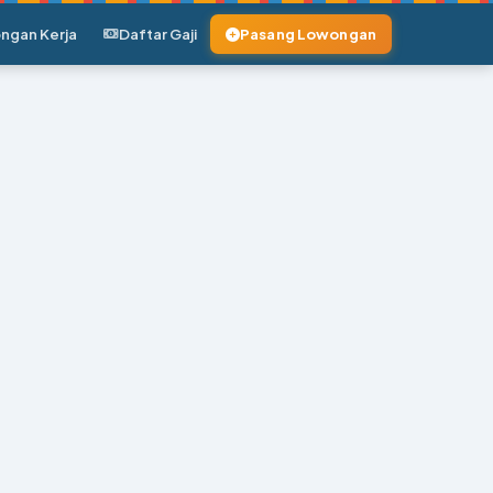
ngan Kerja
Daftar Gaji
Pasang Lowongan