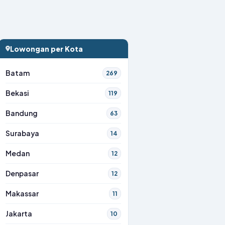
Lowongan per Kota
Batam
269
Bekasi
119
Bandung
63
Surabaya
14
Medan
12
Denpasar
12
Makassar
11
Jakarta
10