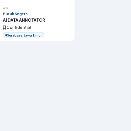
#5
Butuh Segera
AI DATA ANNOTATOR
Confidential
Surabaya, Jawa Timur