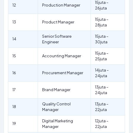
15juta –
12
Production Manager
26juta
15juta –
13
Product Manager
28juta
Senior Software
15juta –
14
Engineer
30juta
15juta –
15
Accounting Manager
25juta
14juta –
16
Procurement Manager
24juta
13juta –
17
Brand Manager
24juta
Quality Control
13juta –
18
Manager
22juta
Digital Marketing
12juta –
19
Manager
22juta