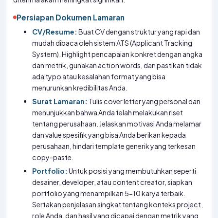
Persiapan Dokumen Lamaran
CV/Resume:
Buat CV dengan struktur yang rapi dan
mudah dibaca oleh sistem ATS (Applicant Tracking
System). Highlight pencapaian konkret dengan angka
dan metrik, gunakan action words, dan pastikan tidak
ada typo atau kesalahan format yang bisa
menurunkan kredibilitas Anda.
Surat Lamaran:
Tulis cover letter yang personal dan
menunjukkan bahwa Anda telah melakukan riset
tentang perusahaan. Jelaskan motivasi Anda melamar
dan value spesifik yang bisa Anda berikan kepada
perusahaan, hindari template generik yang terkesan
copy-paste.
Portfolio:
Untuk posisi yang membutuhkan seperti
desainer, developer, atau content creator, siapkan
portfolio yang menampilkan 5-10 karya terbaik.
Sertakan penjelasan singkat tentang konteks project,
role Anda, dan hasil yang dicapai dengan metrik yang