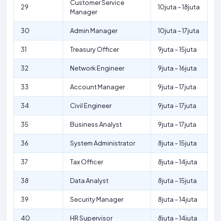
Customer Service
29
10juta – 18juta
Manager
30
Admin Manager
10juta – 17juta
31
Treasury Officer
9juta – 15juta
32
Network Engineer
9juta – 16juta
33
Account Manager
9juta – 17juta
34
Civil Engineer
9juta – 17juta
35
Business Analyst
9juta – 17juta
36
System Administrator
8juta – 15juta
37
Tax Officer
8juta – 14juta
38
Data Analyst
8juta – 15juta
39
Security Manager
8juta – 14juta
40
HR Supervisor
8juta – 14juta