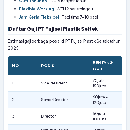
Cuti Tahunan:
12-15 hari per tahun
Flexible Working:
WFH 2 hari/minggu
Jam Kerja Fleksibel:
Flexi time 7-10 pagi
Daftar Gaji PT Fujisei Plastik Seitek
Estimasi gaji berbagai posisi di PT Fujisei Plastik Seitek tahun
2025:
RENTANG
NO
POSISI
GAJI
70juta –
1
Vice President
150juta
60juta –
2
Senior Director
120juta
50juta –
3
Director
100juta