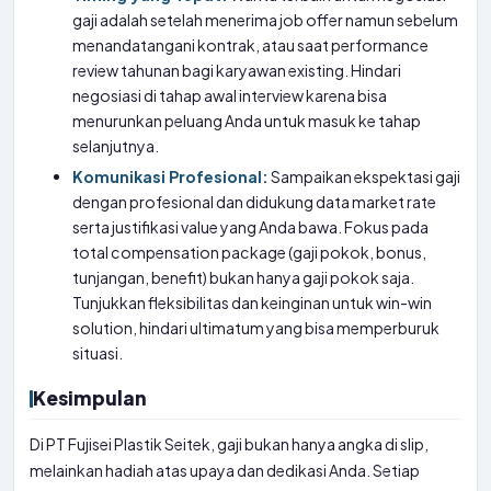
gaji adalah setelah menerima job offer namun sebelum
menandatangani kontrak, atau saat performance
review tahunan bagi karyawan existing. Hindari
negosiasi di tahap awal interview karena bisa
menurunkan peluang Anda untuk masuk ke tahap
selanjutnya.
Komunikasi Profesional:
Sampaikan ekspektasi gaji
dengan profesional dan didukung data market rate
serta justifikasi value yang Anda bawa. Fokus pada
total compensation package (gaji pokok, bonus,
tunjangan, benefit) bukan hanya gaji pokok saja.
Tunjukkan fleksibilitas dan keinginan untuk win-win
solution, hindari ultimatum yang bisa memperburuk
situasi.
Kesimpulan
Di PT Fujisei Plastik Seitek, gaji bukan hanya angka di slip,
melainkan hadiah atas upaya dan dedikasi Anda. Setiap