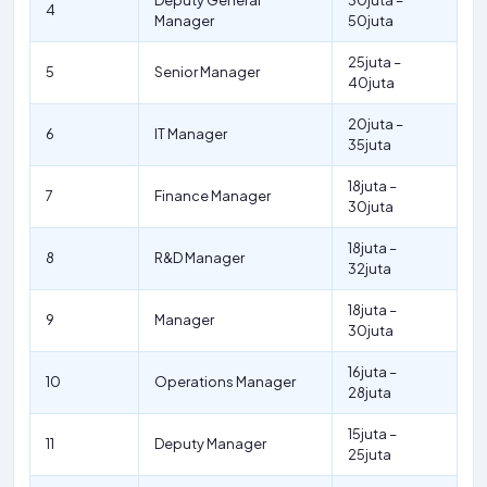
Deputy General
30juta –
4
Manager
50juta
25juta –
5
Senior Manager
40juta
20juta –
6
IT Manager
35juta
18juta –
7
Finance Manager
30juta
18juta –
8
R&D Manager
32juta
18juta –
9
Manager
30juta
16juta –
10
Operations Manager
28juta
15juta –
11
Deputy Manager
25juta