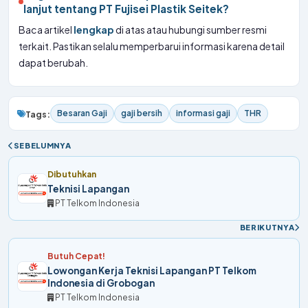
lanjut tentang PT Fujisei Plastik Seitek?
Baca artikel
lengkap
di atas atau hubungi sumber resmi
terkait. Pastikan selalu memperbarui informasi karena detail
dapat berubah.
Besaran Gaji
gaji bersih
informasi gaji
THR
Tags:
SEBELUMNYA
Dibutuhkan
Teknisi Lapangan
PT Telkom Indonesia
BERIKUTNYA
Butuh Cepat!
Lowongan Kerja Teknisi Lapangan PT Telkom
Indonesia di Grobogan
PT Telkom Indonesia