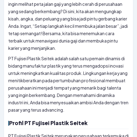
ingin melihat peta jalan gaji yang lebih cerah di perusahaan
yang sedang berkembang? Di sini, kita akan mengungkap
kisah, angka, dan peluang yang bisa jadi pintu gerbang karier
Anda. Ingat, “Setiap langkah kecil membuka jalan besar”, jadi
tetap semangat! Bersama, kita bisa menemukan cara
terbaik untuk menavigasi dunia gaji dan membuka pintu
karier yang menjanjikan.
PT Fujisei Plastik Seitek adalah salah satu pemain dinamis di
bidang manufaktur plastik yang terus mengadopsi inovasi
untuk meningkatkan kualitas produk. Lingkungan kerja yang
menitikberatkan pada pertumbuhan profesional membuat
perusahaan ini menjadi tempat yang menarik bagi talenta
yang ingin berkembang. Dengan memahami dinamika
industri ini, Anda bisa menyesuaikan ambisi Anda dengan tren
pasar yang terus advancing.
Profil PT Fujisei Plastik Seitek
PT Fujisei Plastik Seitek merupakan perusahaan terkemuka di