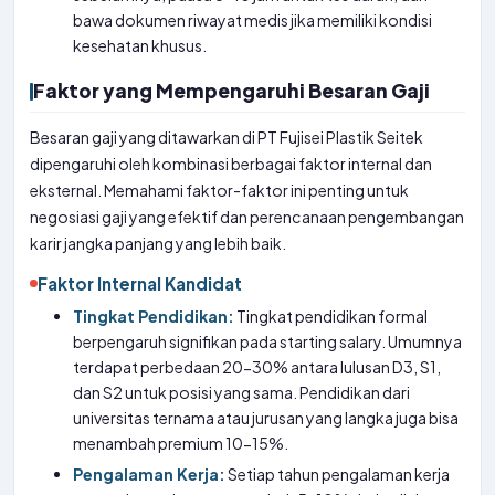
bawa dokumen riwayat medis jika memiliki kondisi
kesehatan khusus.
Faktor yang Mempengaruhi Besaran Gaji
Besaran gaji yang ditawarkan di PT Fujisei Plastik Seitek
dipengaruhi oleh kombinasi berbagai faktor internal dan
eksternal. Memahami faktor-faktor ini penting untuk
negosiasi gaji yang efektif dan perencanaan pengembangan
karir jangka panjang yang lebih baik.
Faktor Internal Kandidat
Tingkat Pendidikan:
Tingkat pendidikan formal
berpengaruh signifikan pada starting salary. Umumnya
terdapat perbedaan 20-30% antara lulusan D3, S1,
dan S2 untuk posisi yang sama. Pendidikan dari
universitas ternama atau jurusan yang langka juga bisa
menambah premium 10-15%.
Pengalaman Kerja:
Setiap tahun pengalaman kerja