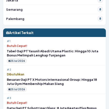
Jakarta
9
Semarang
8
Palembang
8
Artikel Terkait
#1
Butuh Cepat!
Tabel Gaji PT Yasunli Abadi Utama Plastic: Hingga 10 Juta
Bonus Melimpah Lengkap Tunjangan
25 Jul 2026
#2
Dibutuhkan
Besaran Gaji PT X Motors Internasional Group: Hingga 18
Juta Gym Membership Makan Siang
25 Jul 2026
#3
Butuh Cepat!
Data Gaji PT Schott Igar Glass: 8 Juta Keatas Plus Bonus