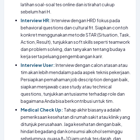
latihan soal-soal tes online dan istirahat cukup
sebelum hari H.
Interview HR:
Interview dengan HRD fokus pada
behavioral questions dan cultural fit. Siapkan contoh
konkret menggunakan metode STAR (Situation, Task,
Action, Result), tunjukkan soft skills seperti teamwork
dan problem solving, dan tanyakan tentang budaya
kerja serta peluang pengembangan karir.
Interview User:
Interview dengan calon atasan atau
tim akan lebih mendalam pada aspek teknis pekerjaan.
Persiapkan pemahaman job description dengan baik,
siapkan menjawab case study atau technical
questions, tunjukkan antusiasme terhadap role dan
bagaimana Anda bisa berkontribusi untuk tim.
Medical Check Up:
Tahap akhir biasanya adalah
pemeriksaan kesehatan di rumah sakit atau klinik yang
ditunjuk perusahaan. Jaga kesehatan dengan baik,
hindari begadang dan konsumsi alkohol seminggu
sebelumnya, puasa 8-10 jam untuk tes darah, dan