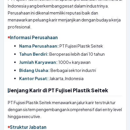
Indonesia yang berkembang pesat dalam industrinya.
Perusahaan ini dikenal memiliki reputasi baik dan
menawarkan peluang karir menjanjikan dengan budaya kerja
profesional.
Informasi Perusahaan
Nama Perusahaan:
PT Fujisei Plastik Seitek
Tahun Berdiri:
Beroperasi lebih dari 10 tahun
Jumlah Karyawan:
1000+ karyawan
Bidang Usaha:
Berbagai sektor industri
Kantor Pusat:
Jakarta, Indonesia
Jenjang Karir di PT Fujisei Plastik Seitek
PT Fujisei Plastik Seitek menawarkan jalur karir terstruktur
dengan sistem pengembangan komprehensif dari entry level
hingga executive.
Struktur Jabatan