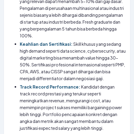
yang relevan dapat menambah 5-10% dari gaji dasar.
Pengalaman di perusahaan multinasional atau industri
sejenis biasanya lebih dihargai dibanding pengalaman
di startup atau industri berbeda. Fresh graduate dan
yang berpengalaman 5 tahun bisa berbeda hingga
100%.
Keahlian dan Sertifikasi:
Skill khusus yang sedang
high demand seperti data science, cybersecurity, atau
digital marketing bisa menambah value hingga 30-
50%. Sertifikasi profesional internasional seperti PMP,
CPA, AWS, atau CISSP sangat dihargai dan bisa
menjadi differentiator dalam negosiasi gaji.
Track Record Performance:
Kandidat dengan
track record prestasi yang terukur seperti
meningkatkan revenue, mengurangi cost, atau
memimpin project sukses memiliki bargaining power
lebih tinggi. Portfolio pencapaian konkret dengan
angka dan metrik akan sangat membantu dalam
justifikasi expected salary yang lebih tinggi.