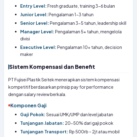
Entry Level:
Fresh graduate, training 3-6 bulan
Junior Level:
Pengalaman 1-3 tahun
Senior Level:
Pengalaman 3-5 tahun, leadership skill
Manager Level:
Pengalaman 5+ tahun, mengelola
divisi
Executive Level:
Pengalaman 10+ tahun, decision
maker
Sistem Kompensasi dan Benefit
PT Fujisei Plastik Seitek menerapkan sistem kompensasi
kompetitif berdasarkan prinsip pay for performance
dengan salary review berkala.
Komponen Gaji
Gaji Pokok:
Sesuai UMK/UMP dan level jabatan
Tunjangan Jabatan:
20-50% dari gaji pokok
Tunjangan Transport:
Rp 500rb – 2jt atau mobil