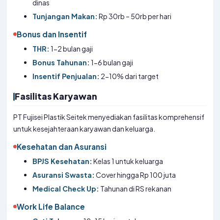
dinas
Tunjangan Makan:
Rp 30rb – 50rb per hari
Bonus dan Insentif
THR:
1-2 bulan gaji
Bonus Tahunan:
1-6 bulan gaji
Insentif Penjualan:
2-10% dari target
Fasilitas Karyawan
PT Fujisei Plastik Seitek menyediakan fasilitas komprehensif
untuk kesejahteraan karyawan dan keluarga.
Kesehatan dan Asuransi
BPJS Kesehatan:
Kelas 1 untuk keluarga
Asuransi Swasta:
Cover hingga Rp 100 juta
Medical Check Up:
Tahunan di RS rekanan
Work Life Balance