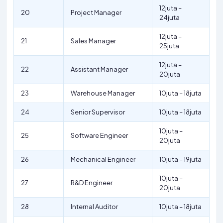
12juta –
20
Project Manager
24juta
12juta –
21
Sales Manager
25juta
12juta –
22
Assistant Manager
20juta
23
Warehouse Manager
10juta – 18juta
24
Senior Supervisor
10juta – 18juta
10juta –
25
Software Engineer
20juta
26
Mechanical Engineer
10juta – 19juta
10juta –
27
R&D Engineer
20juta
28
Internal Auditor
10juta – 18juta