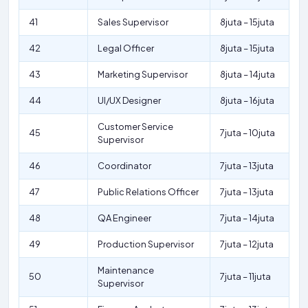
41
Sales Supervisor
8juta – 15juta
42
Legal Officer
8juta – 15juta
43
Marketing Supervisor
8juta – 14juta
44
UI/UX Designer
8juta – 16juta
Customer Service
45
7juta – 10juta
Supervisor
46
Coordinator
7juta – 13juta
47
Public Relations Officer
7juta – 13juta
48
QA Engineer
7juta – 14juta
49
Production Supervisor
7juta – 12juta
Maintenance
50
7juta – 11juta
Supervisor