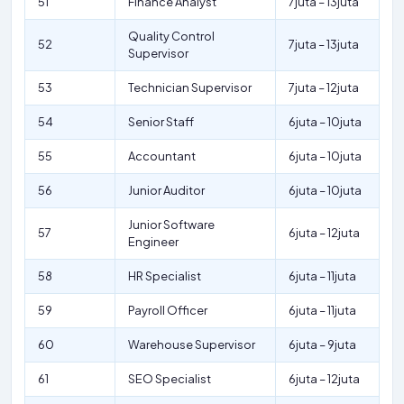
51
Finance Analyst
7juta – 13juta
Quality Control
52
7juta – 13juta
Supervisor
53
Technician Supervisor
7juta – 12juta
54
Senior Staff
6juta – 10juta
55
Accountant
6juta – 10juta
56
Junior Auditor
6juta – 10juta
Junior Software
57
6juta – 12juta
Engineer
58
HR Specialist
6juta – 11juta
59
Payroll Officer
6juta – 11juta
60
Warehouse Supervisor
6juta – 9juta
61
SEO Specialist
6juta – 12juta