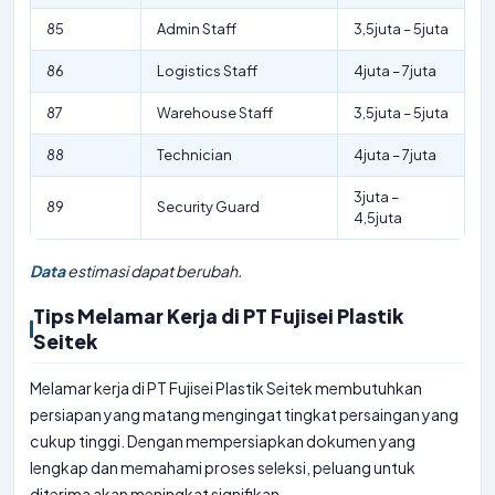
85
Admin Staff
3,5juta – 5juta
86
Logistics Staff
4juta – 7juta
87
Warehouse Staff
3,5juta – 5juta
88
Technician
4juta – 7juta
3juta –
89
Security Guard
4,5juta
Data
estimasi dapat berubah.
Tips Melamar Kerja di PT Fujisei Plastik
Seitek
Melamar kerja di PT Fujisei Plastik Seitek membutuhkan
persiapan yang matang mengingat tingkat persaingan yang
cukup tinggi. Dengan mempersiapkan dokumen yang
lengkap dan memahami proses seleksi, peluang untuk
diterima akan meningkat signifikan.