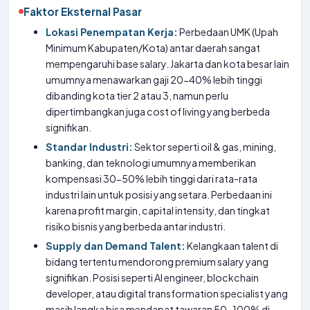
Faktor Eksternal Pasar
Lokasi Penempatan Kerja:
Perbedaan UMK (Upah
Minimum Kabupaten/Kota) antar daerah sangat
mempengaruhi base salary. Jakarta dan kota besar lain
umumnya menawarkan gaji 20-40% lebih tinggi
dibanding kota tier 2 atau 3, namun perlu
dipertimbangkan juga cost of living yang berbeda
signifikan.
Standar Industri:
Sektor seperti oil & gas, mining,
banking, dan teknologi umumnya memberikan
kompensasi 30-50% lebih tinggi dari rata-rata
industri lain untuk posisi yang setara. Perbedaan ini
karena profit margin, capital intensity, dan tingkat
risiko bisnis yang berbeda antar industri.
Supply dan Demand Talent:
Kelangkaan talent di
bidang tertentu mendorong premium salary yang
signifikan. Posisi seperti AI engineer, blockchain
developer, atau digital transformation specialist yang
masih langka bisa mendapat tawaran 50-100% di