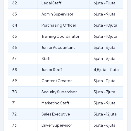
62
Legal Staff
6juta – 11juta
63
Admin Supervisor
6juta – 9juta
64
Purchasing Officer
6juta – 10juta
65
Training Coordinator
6juta – 10juta
66
Junior Accountant
5juta – 8juta
67
Staff
5juta – 8juta
68
Junior Staff
4,5juta – 7juta
69
Content Creator
5juta – 11juta
70
Security Supervisor
5juta – 7juta
71
Marketing Staff
5juta – 9juta
72
Sales Executive
5juta – 12juta
73
Driver Supervisor
5juta – 8juta