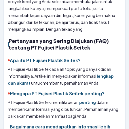
proyek kecil yang Anda selesaikan membuka jalan untuk
langkah berikutnya, memperkuat portofolio, serta
menambah kepercayaan diri. Ingat, karier yang bermakna
dibangun dari ketekunan, belajar terus, dan tidak takut
menjangkau impian. Dengan tekad yang
Pertanyaan yang Sering Diajukan (FAQ)
tentang PT Fujisei Plastik Seitek
Apa itu PT Fujisei Plastik Seitek?
PT Fujisei Plastik Seitek adalah topik yang banyak dicari
informasinya. Artikel ini menyediakan informasi
lengkap
dan akurat
untuk membantu pemahaman Anda.
Mengapa PT Fujisei Plastik Seitek penting?
PT Fujisei Plastik Seitek memiliki peran
penting
dalam
memberikan informasi yang dibutuhkan. Pemahaman yang
baik akan memberikan manfaat bagi Anda.
Bagaimana cara mendapatkan informasi lebih