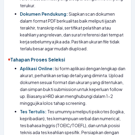
terukur.
Dokumen Pendukung:
Siapkan scan dokumen
dalam format PDF berkualitas baik meliputi ijazah
terakhir, transkrip nilai, sertifikat pelatihan atau
keahlian yang relevan, dan surat referensi dari tempat
kerja sebelumnya jika ada. Pastikan ukuran file tidak
terlalu besar agar mudah diupload.
Tahapan Proses Seleksi
Aplikasi Online:
Isi form aplikasi dengan lengkap dan
akurat, perhatikan setiap detail yang diminta. Upload
dokumen sesuai format dan ukuran yang ditentukan,
dan simpan bukti submission untuk keperluan follow
up. Biasanya HRD akan menghubungi dalam 1-2
minggu jika lolos tahap screening.
Tes Tertulis:
Tes umumnya meliputi psikotes (logika,
kepribadian), tes kemampuan verbal dan numerical,
tes bahasa Inggris (TOEIC/TOEFL), dan untuk posisi
teknis ada tes keahlian spesifik. Persiapkan dengan