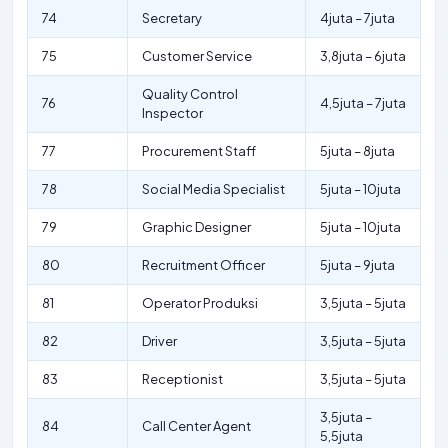
74
Secretary
4juta – 7juta
75
Customer Service
3,8juta – 6juta
Quality Control
76
4,5juta – 7juta
Inspector
77
Procurement Staff
5juta – 8juta
78
Social Media Specialist
5juta – 10juta
79
Graphic Designer
5juta – 10juta
80
Recruitment Officer
5juta – 9juta
81
Operator Produksi
3,5juta – 5juta
82
Driver
3,5juta – 5juta
83
Receptionist
3,5juta – 5juta
3,5juta –
84
Call Center Agent
5,5juta