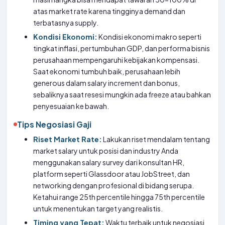
atas market rate karena tingginya demand dan
terbatasnya supply.
Kondisi Ekonomi:
Kondisi ekonomi makro seperti
tingkat inflasi, pertumbuhan GDP, dan performa bisnis
perusahaan mempengaruhi kebijakan kompensasi.
Saat ekonomi tumbuh baik, perusahaan lebih
generous dalam salary increment dan bonus,
sebaliknya saat resesi mungkin ada freeze atau bahkan
penyesuaian ke bawah.
Tips Negosiasi Gaji
Riset Market Rate:
Lakukan riset mendalam tentang
market salary untuk posisi dan industry Anda
menggunakan salary survey dari konsultan HR,
platform seperti Glassdoor atau JobStreet, dan
networking dengan profesional di bidang serupa.
Ketahui range 25th percentile hingga 75th percentile
untuk menentukan target yang realistis.
Timing yang Tepat:
Waktu terbaik untuk negosiasi